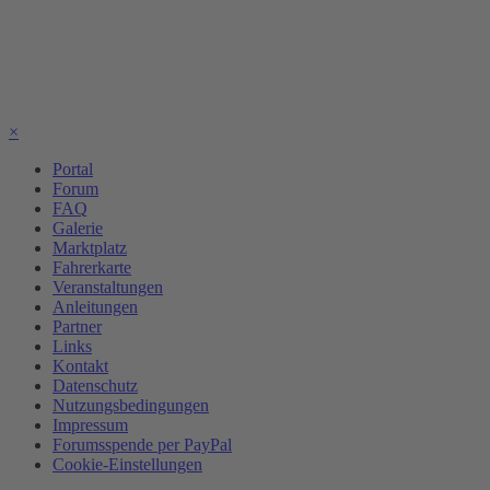
×
Portal
Forum
FAQ
Galerie
Marktplatz
Fahrerkarte
Veranstaltungen
Anleitungen
Partner
Links
Kontakt
Datenschutz
Nutzungsbedingungen
Impressum
Forumsspende per PayPal
Cookie-Einstellungen