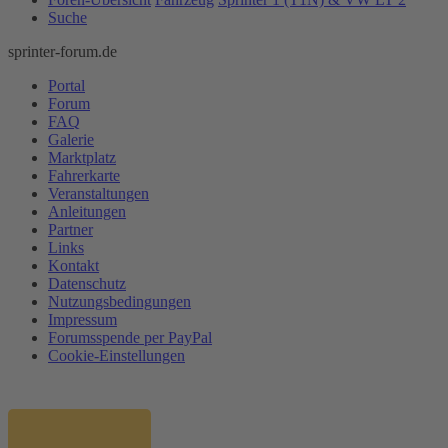
Suche
sprinter-forum.de
Portal
Forum
FAQ
Galerie
Marktplatz
Fahrerkarte
Veranstaltungen
Anleitungen
Partner
Links
Kontakt
Datenschutz
Nutzungsbedingungen
Impressum
Forumsspende per PayPal
Cookie-Einstellungen