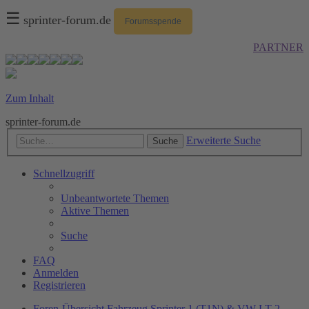
☰
sprinter-forum.de
Forumsspende
PARTNER
Zum Inhalt
sprinter-forum.de
Erweiterte Suche
Suche
Schnellzugriff
Unbeantwortete Themen
Aktive Themen
Suche
FAQ
Anmelden
Registrieren
Foren-Übersicht
Fahrzeug
Sprinter 1 (T1N) & VW LT 2