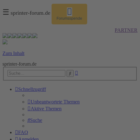
☰
sprinter-forum.de
Forumsspende
PARTNER
Zum Inhalt
sprinter-forum.de
Erweiterte
Suche
Suche
Schnellzugriff
Unbeantwortete Themen
Aktive Themen
Suche
FAQ
Anmelden