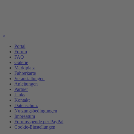
×
Portal
Forum
FAQ
Galerie
Marktplatz
Fahrerkarte
Veranstaltungen
Anleitungen
Partner
Links
Kontakt
Datenschutz
Nutzungsbedingungen
Impressum
Forumsspende per PayPal
Cookie-Einstellungen