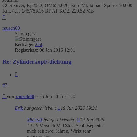
GCS xover, Bj 2022, OM654.920, Euro VI, Iglhaut Sperre, 70.000
Km, 4,1t, 245/75R16 BF AT KO2, 229.52 MB
Nach
oben
rausch00
Stammgast
Beiträge:
224
Registriert:
08 Jan 2016 12:01
Re: Zylinderkopf/-dichtung
Zitieren
#7
Beitrag
von
rausch00
»
25 Jun 2026 21:20
Erik
hat geschrieben:
19 Jun 2026 19:21
MichaR
hat geschrieben:
10 Jun 2026
19:46
Versuch Mal Steel Seal. Begleitet
mich seit zwei Jahren. Wirkt sehr
überzeugend.