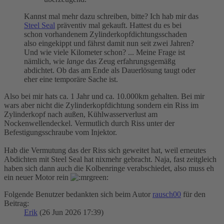
Kannst mal mehr dazu schreiben, bitte? Ich hab mir das
Steel Seal
präventiv mal gekauft. Hattest du es bei
schon vorhandenem Zylinderkopfdichtungsschaden
also eingekippt und fährst damit nun seit zwei Jahren?
Und wie viele Kilometer schon? ... Meine Frage ist
nämlich, wie
lange
das Zeug erfahrungsgemäßg
abdichtet. Ob das am Ende als Dauerlösung taugt oder
eher eine temporäre Sache ist.
Also bei mir hats ca. 1 Jahr und ca. 10.000km gehalten. Bei mir
wars aber nicht die Zylinderkopfdichtung sondern ein Riss im
Zylinderkopf nach außen, Kühlwasserverlust am
Nockenwellendeckel. Vermutlich durch Riss unter der
Befestigungsschraube vom Injektor.
Hab die Vermutung das der Riss sich geweitet hat, weil erneutes
Abdichten mit Steel Seal hat nixmehr gebracht. Naja, fast zeitgleich
haben sich dann auch die Kolbenringe verabschiedet, also muss eh
ein neuer Motor rein
Folgende Benutzer bedankten sich beim Autor
rausch00
für den
Beitrag:
Erik
(26 Jun 2026 17:39)