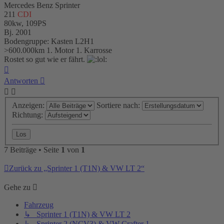
Mercedes Benz Sprinter
211
CDI
80kw, 109PS
Bj. 2001
Bodengruppe: Kasten L2H1
>600.000km 1. Motor 1. Karrosse
Rostet so gut wie er fährt.
Nach
oben
Antworten
Anzeigen:
Sortiere nach:
Richtung:
7 Beiträge • Seite
1
von
1
Zurück zu „Sprinter 1 (T1N) & VW LT 2“
Gehe zu
Fahrzeug
↳ Sprinter 1 (T1N) & VW LT 2
↳ Sprinter 2 (NCV3) & VW Crafter 1