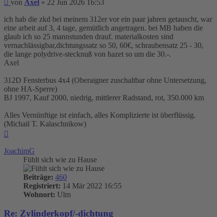
Beitrag
von
Axel
»
22 Jun 2026 16:53
ich hab die zkd bei meinem 312er vor ein paar jahren getauscht, war
eine arbeit auf 3, 4 tage, gemütlich angetragen. bei MB haben die
glaub ich so 25 mannstunden drauf. materialkosten sind
vernachlässigbar,dichtungssatz so 50, 60€, schraubensatz 25 - 30,
die lange polydrive-stecknuß von hazet so um die 30.-.
Axel
312D Fensterbus 4x4 (Oberaigner zuschaltbar ohne Untersetzung,
ohne HA-Sperre)
BJ 1997, Kauf 2000, niedrig, mittlerer Radstand, rot, 350.000 km
Alles Vernünftige ist einfach, alles Komplizierte ist überflüssig.
(Michail T. Kalaschnikow)
Nach
oben
JoachimG
Fühlt sich wie zu Hause
Beiträge:
460
Registriert:
14 Mär 2022 16:55
Wohnort:
Ulm
Re: Zylinderkopf/-dichtung