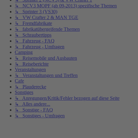
↳ NCV3 MOPF (ab 09-2013) spezifische Themen
↳ Sprinter 3 (VS30)
↳ VW Crafter 2 & MAN TGE
↳ Fremdfabrikate
↳ fabrikatübergeifende Themen
↳ Schraubertipps
↳ Fahrzeug - FAQ
↳ Fahrzeug - Umfragen
Camping
↳ Reisemobile und Ausbauten
↳ Reiseberichte
Veranstaltungen
↳ Veranstaltungen und Treffen
Cafe
↳ Plauderecke
Sonstiges
↳ Anregungen/Kritik/Fehler bezogen auf diese Seite
↳ Alles andere...
↳ Sonstige - FAQ
↳ Sonstiges - Umfragen