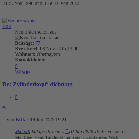
212D von 1998 und 316CDI von 2012
Nach
oben
Erik
Kennt sich schon aus
Beiträge:
77
Registriert:
03 Nov 2015 13:00
Wohnort:
Oberbayern
Kontaktdaten:
Kontaktdaten
von
Website
Erik
Re: Zylinderkopf/-dichtung
Zitieren
#4
Beitrag
von
Erik
»
19 Jun 2026 19:21
MichaR
hat geschrieben:
10 Jun 2026 19:46
Versuch
Mal Steel Seal. Begleitet mich seit zwei Jahren. Wirkt