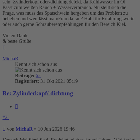
sein: Zylinderkopf oder-dichtung defekt, da Kühlwasser im Öl.
Passt zum weißen Rauch + Wasserverbrauch. Nu stellt sich die
Frage, was muss das Spatschwein hergeben um das Problem zu
beheben und wen lässt man/Frau da ran? Habt ihr Erfahrungswerte
oder auch gerne Schrauberempfehlungen für den Bereich Kiel.
Vielen Dank
& beste Grüße
Nach
oben
MichaR
Kennt sich schon aus
Beiträge:
62
Registriert:
31 Okt 2021 05:19
Re: Zylinderkopf/-dichtung
Zitieren
#2
Beitrag
von
MichaR
»
10 Jun 2026 19:46
Versuch Mal Steel Seal. Begleitet mich seit zwei Jahren. Wirkt sehr