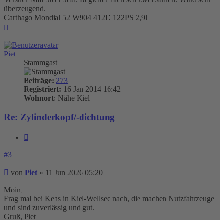
überzeugend.
Carthago Mondial 52 W904 412D 122PS 2,9l
Nach
oben
Piet
Stammgast
Beiträge:
273
Registriert:
16 Jan 2014 16:42
Wohnort:
Nähe Kiel
Re: Zylinderkopf/-dichtung
Zitieren
#3
Beitrag
von
Piet
»
11 Jun 2026 05:20
Moin,
Frag mal bei Kehs in Kiel-Wellsee nach, die machen Nutzfahrzeuge
und sind zuverlässig und gut.
Gruß, Piet