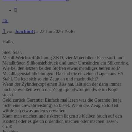
Zitieren
#6
Beitrag
von
JoachimG
»
22 Jun 2026 19:46
Hallo,
Steel Seal.
Metall-Weichstoffdichtung ZKD, vier Materialien: Faserstoff und
Metallträger, Silikonsiebdruck und unter Umständen ein Silikonring.
Wie bei den letzten beiden Stoffen etwas metalliges helfen soll?
Metalllagenstahldichtungen. Da sind die einzelnen Lagen aus VA
Stahl. Da legt sich so ein Zeug an und macht dicht?
Wenn der Zylinderkopf einen Riss hat, läßt sich der dann immer
noch schweißen wenn das Zeug irgendwo/irgendwie im Kopf
steckt.
Geld zurück Garantie: Einfach mal lesen was die Garantie (ist ja
nicht eine Gewährleistung) so bietet. Wenn das Zeug so toll ist
würde ich etwas anderes erwarten.
Kann man machen und riskieren liegen zu bleiben (auch auf den
Kosten) oder es gleich ordentlich machen oder machen lassen.
Gruß
Joachim