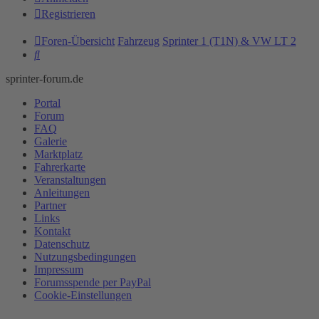
Registrieren
Foren-Übersicht
Fahrzeug
Sprinter 1 (T1N) & VW LT 2
Suche
sprinter-forum.de
Portal
Forum
FAQ
Galerie
Marktplatz
Fahrerkarte
Veranstaltungen
Anleitungen
Partner
Links
Kontakt
Datenschutz
Nutzungsbedingungen
Impressum
Forumsspende per PayPal
Cookie-Einstellungen