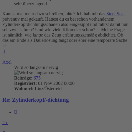
sehr überzeugend.
Kannst mal mehr dazu schreiben, bitte? Ich hab mir das
Steel Seal
präventiv mal gekauft. Hattest du es bei schon vorhandenem
Zylinderkopfdichtungsschaden also eingekippt und fährst damit nun
seit zwei Jahren? Und wie viele Kilometer schon? ... Meine Frage
ist nämlich, wie
lange
das Zeug erfahrungsgemäßg abdichtet. Ob
das am Ende als Dauerlösung taugt oder eher eine temporäre Sache
ist.
Nach
oben
Axel
Wird so langsam nervig
Beiträge:
675
Registriert:
01 Nov 2002 00:00
Wohnort:
Linz/Österreich
Re: Zylinderkopf/-dichtung
Zitieren
#5