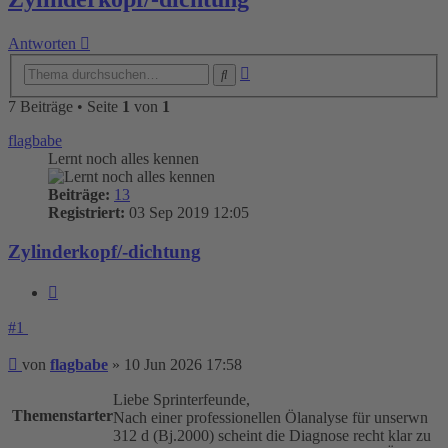
Antworten
Erweiterte
Suche
Suche
7 Beiträge • Seite
1
von
1
flagbabe
Lernt noch alles kennen
Beiträge:
13
Registriert:
03 Sep 2019 12:05
Zylinderkopf/-dichtung
Zitieren
#1
Beitrag
von
flagbabe
»
10 Jun 2026 17:58
Liebe Sprinterfeunde,
Themenstarter
Nach einer professionellen Ölanalyse für unserwn
312 d (Bj.2000) scheint die Diagnose recht klar zu