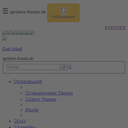
☰
sprinter-forum.de
Forumsspende
PARTNER
Zum Inhalt
sprinter-forum.de
Erweiterte
Suche
Suche
Schnellzugriff
Unbeantwortete Themen
Aktive Themen
Suche
FAQ
Anmelden