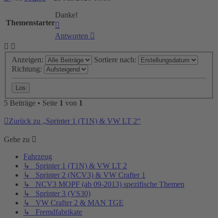
Danke!
Themenstarter
Nach
oben
Antworten
Anzeigen:
Sortiere nach:
Richtung:
5 Beiträge • Seite
1
von
1
Zurück zu „Sprinter 1 (T1N) & VW LT 2“
Gehe zu
Fahrzeug
↳ Sprinter 1 (T1N) & VW LT 2
↳ Sprinter 2 (NCV3) & VW Crafter 1
↳ NCV3 MOPF (ab 09-2013) spezifische Themen
↳ Sprinter 3 (VS30)
↳ VW Crafter 2 & MAN TGE
↳ Fremdfabrikate