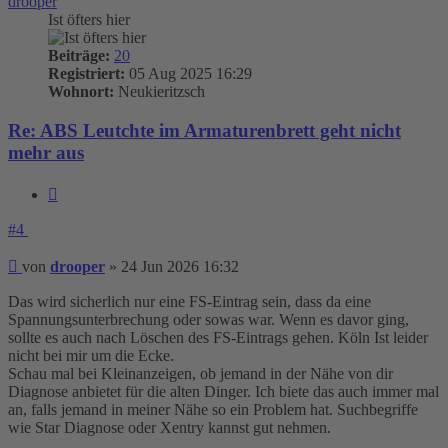
drooper
Ist öfters hier
Beiträge:
20
Registriert:
05 Aug 2025 16:29
Wohnort:
Neukieritzsch
Re: ABS Leutchte im Armaturenbrett geht nicht
mehr aus
Zitieren
#4
Beitrag
von
drooper
»
24 Jun 2026 16:32
Das wird sicherlich nur eine FS-Eintrag sein, dass da eine
Spannungsunterbrechung oder sowas war. Wenn es davor ging,
sollte es auch nach Löschen des FS-Eintrags gehen. Köln Ist leider
nicht bei mir um die Ecke.
Schau mal bei Kleinanzeigen, ob jemand in der Nähe von dir
Diagnose anbietet für die alten Dinger. Ich biete das auch immer mal
an, falls jemand in meiner Nähe so ein Problem hat. Suchbegriffe
wie Star Diagnose oder Xentry kannst gut nehmen.