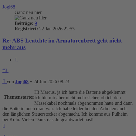
oben
Jogi68
Ganz neu hier
Beiträge:
9
Registriert:
22 Jan 2026 22:55
Re: ABS Leutchte im Armaturenbrett geht nicht
mehr aus
Zitieren
#3
Beitrag
von
Jogi68
»
24 Jun 2026 08:23
Hi Marcus, ja ich hatte die Batterie abgeklemmt.
Themenstarter
Ich bin mir aber nicht mehr sicher, ob ich den
Massekabel nochmals abgenommen hatte und dann
die Batterie noch dran war. Ich habe leider bei den Arbeiten auch
den länglichen Steuerstecker abgemacht. Ich komme aus Pulheim
bei Köln. Vielen Dank das du geantwortet hast!
Nach
oben