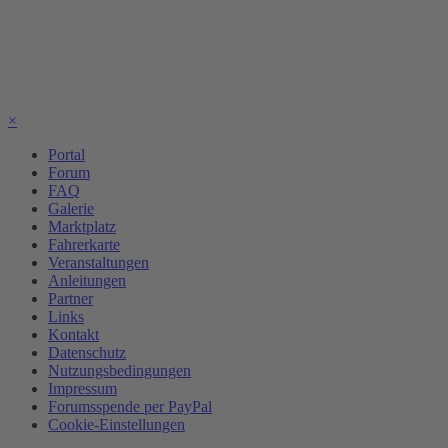
×
Portal
Forum
FAQ
Galerie
Marktplatz
Fahrerkarte
Veranstaltungen
Anleitungen
Partner
Links
Kontakt
Datenschutz
Nutzungsbedingungen
Impressum
Forumsspende per PayPal
Cookie-Einstellungen