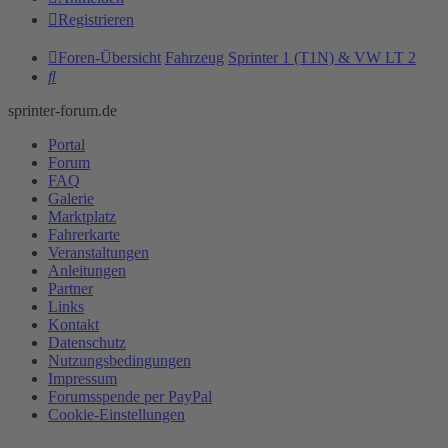
Registrieren
Foren-Übersicht
Fahrzeug
Sprinter 1 (T1N) & VW LT 2
Suche
sprinter-forum.de
Portal
Forum
FAQ
Galerie
Marktplatz
Fahrerkarte
Veranstaltungen
Anleitungen
Partner
Links
Kontakt
Datenschutz
Nutzungsbedingungen
Impressum
Forumsspende per PayPal
Cookie-Einstellungen