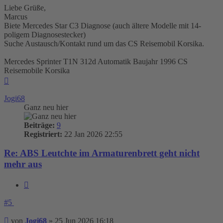
Liebe Grüße,
Marcus
Biete Mercedes Star C3 Diagnose (auch ältere Modelle mit 14-
poligem Diagnosestecker)
Suche Austausch/Kontakt rund um das CS Reisemobil Korsika.
Mercedes Sprinter T1N 312d Automatik Baujahr 1996 CS
Reisemobile Korsika
Nach
oben
Jogi68
Ganz neu hier
Beiträge:
9
Registriert:
22 Jan 2026 22:55
Re: ABS Leutchte im Armaturenbrett geht nicht
mehr aus
Zitieren
#5
Beitrag
von
Jogi68
»
25 Jun 2026 16:18