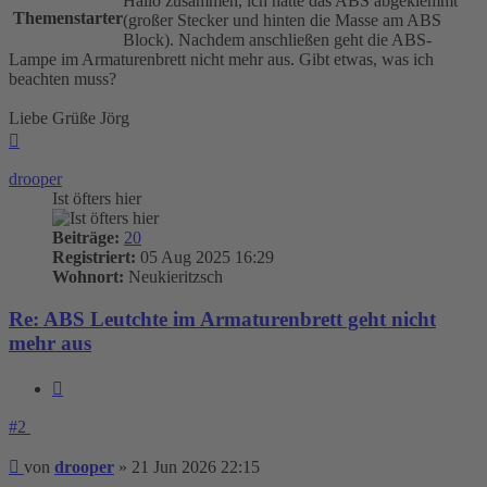
Hallo zusammen, ich hatte das ABS abgeklemmt
Themenstarter
(großer Stecker und hinten die Masse am ABS
Block). Nachdem anschließen geht die ABS-
Lampe im Armaturenbrett nicht mehr aus. Gibt etwas, was ich
beachten muss?
Liebe Grüße Jörg
Nach
oben
drooper
Ist öfters hier
Beiträge:
20
Registriert:
05 Aug 2025 16:29
Wohnort:
Neukieritzsch
Re: ABS Leutchte im Armaturenbrett geht nicht
mehr aus
Zitieren
#2
Beitrag
von
drooper
»
21 Jun 2026 22:15