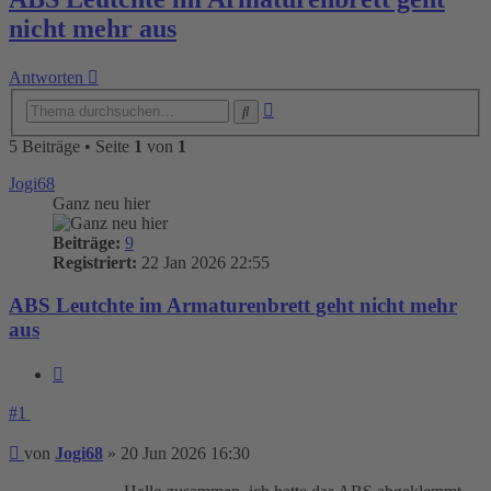
nicht mehr aus
Antworten
Erweiterte
Suche
Suche
5 Beiträge • Seite
1
von
1
Jogi68
Ganz neu hier
Beiträge:
9
Registriert:
22 Jan 2026 22:55
ABS Leutchte im Armaturenbrett geht nicht mehr
aus
Zitieren
#1
Beitrag
von
Jogi68
»
20 Jun 2026 16:30