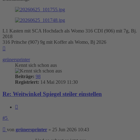
L1 Kasten mit SCA Hochdach als Womo 316 CDI (906) mit 7g, Bj.
2018
316 Pritsche (907) 9g mit Koffer als Womo, Bj 2026
Nach
oben
grünersprinter
Kennt sich schon aus
Beiträge:
98
Registriert:
14 Mai 2019 11:30
Re: Weitwinkel Spiegel steiler einstellen
Zitieren
#5
Beitrag
von
grünersprinter
»
25 Jun 2026 10:43