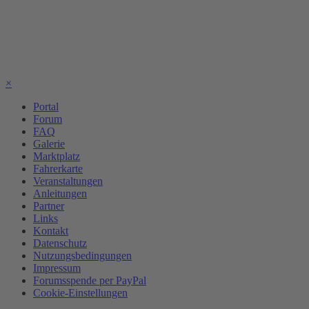
×
Portal
Forum
FAQ
Galerie
Marktplatz
Fahrerkarte
Veranstaltungen
Anleitungen
Partner
Links
Kontakt
Datenschutz
Nutzungsbedingungen
Impressum
Forumsspende per PayPal
Cookie-Einstellungen