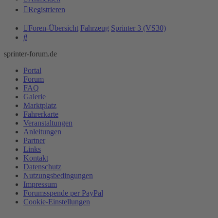
Registrieren
Foren-Übersicht
Fahrzeug
Sprinter 3 (VS30)
Suche
sprinter-forum.de
Portal
Forum
FAQ
Galerie
Marktplatz
Fahrerkarte
Veranstaltungen
Anleitungen
Partner
Links
Kontakt
Datenschutz
Nutzungsbedingungen
Impressum
Forumsspende per PayPal
Cookie-Einstellungen