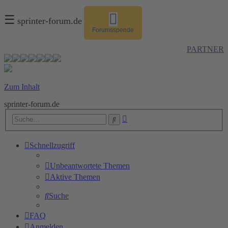
☰
sprinter-forum.de
Forumsspende
PARTNER
Zum Inhalt
sprinter-forum.de
Erweiterte
Suche
Suche
Schnellzugriff
Unbeantwortete Themen
Aktive Themen
Suche
FAQ
Anmelden