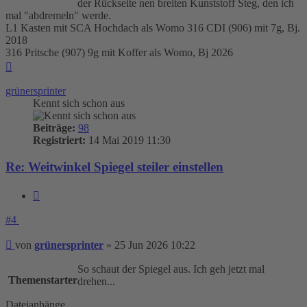
der Rückseite nen breiten Kunststoff Steg, den ich
mal "abdremeln" werde.
L1 Kasten mit SCA Hochdach als Womo 316 CDI (906) mit 7g, Bj.
2018
316 Pritsche (907) 9g mit Koffer als Womo, Bj 2026
Nach
oben
grünersprinter
Kennt sich schon aus
Beiträge:
98
Registriert:
14 Mai 2019 11:30
Re: Weitwinkel Spiegel steiler einstellen
Zitieren
#4
Beitrag
von
grünersprinter
»
25 Jun 2026 10:22
So schaut der Spiegel aus. Ich geh jetzt mal
Themenstarter
drehen...
Dateianhänge