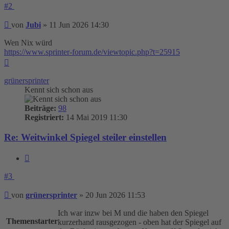
#2
Beitrag
von
Jubi
»
11 Jun 2026 14:30
Wen Nix würd
https://www.sprinter-forum.de/viewtopic.php?t=25915
Nach
oben
grünersprinter
Kennt sich schon aus
Beiträge:
98
Registriert:
14 Mai 2019 11:30
Re: Weitwinkel Spiegel steiler einstellen
Zitieren
#3
Beitrag
von
grünersprinter
»
20 Jun 2026 11:53
Ich war inzw bei M und die haben den Spiegel
Themenstarter
kurzerhand rausgezogen - oben hat der Spiegel auf