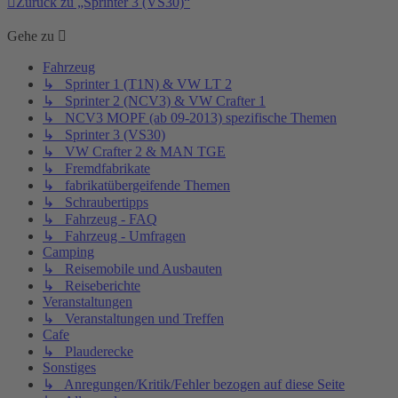
Zurück zu „Sprinter 3 (VS30)“
Gehe zu
Fahrzeug
↳ Sprinter 1 (T1N) & VW LT 2
↳ Sprinter 2 (NCV3) & VW Crafter 1
↳ NCV3 MOPF (ab 09-2013) spezifische Themen
↳ Sprinter 3 (VS30)
↳ VW Crafter 2 & MAN TGE
↳ Fremdfabrikate
↳ fabrikatübergeifende Themen
↳ Schraubertipps
↳ Fahrzeug - FAQ
↳ Fahrzeug - Umfragen
Camping
↳ Reisemobile und Ausbauten
↳ Reiseberichte
Veranstaltungen
↳ Veranstaltungen und Treffen
Cafe
↳ Plauderecke
Sonstiges
↳ Anregungen/Kritik/Fehler bezogen auf diese Seite