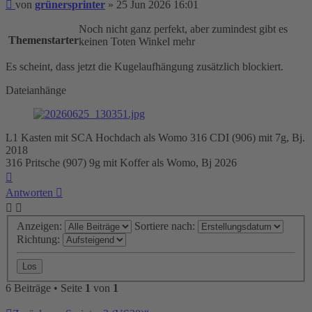
Beitrag
von
grünersprinter
»
25 Jun 2026 16:01
Noch nicht ganz perfekt, aber zumindest gibt es
Themenstarter
keinen Toten Winkel mehr
Es scheint, dass jetzt die Kugelaufhängung zusätzlich blockiert.
Dateianhänge
L1 Kasten mit SCA Hochdach als Womo 316 CDI (906) mit 7g, Bj.
2018
316 Pritsche (907) 9g mit Koffer als Womo, Bj 2026
Nach
oben
Antworten
Anzeigen:
Sortiere nach:
Richtung:
6 Beiträge • Seite
1
von
1