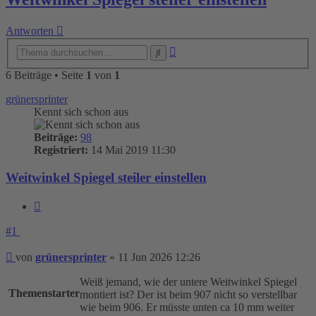
Antworten
Erweiterte
Suche
Suche
6 Beiträge • Seite
1
von
1
grünersprinter
Kennt sich schon aus
Beiträge:
98
Registriert:
14 Mai 2019 11:30
Weitwinkel Spiegel steiler einstellen
Zitieren
#1
Beitrag
von
grünersprinter
»
11 Jun 2026 12:26
Weiß jemand, wie der untere Weitwinkel Spiegel
Themenstarter
montiert ist? Der ist beim 907 nicht so verstellbar
wie beim 906. Er müsste unten ca 10 mm weiter