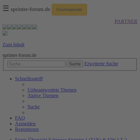
☰
sprinter-forum.de
Forumsspende
PARTNER
Zum Inhalt
sprinter-forum.de
Erweiterte Suche
Suche
Schnellzugriff
Unbeantwortete Themen
Aktive Themen
Suche
FAQ
Anmelden
Registrieren
Foren-Übersicht
Fahrzeug
Sprinter 1 (T1N) & VW LT 2