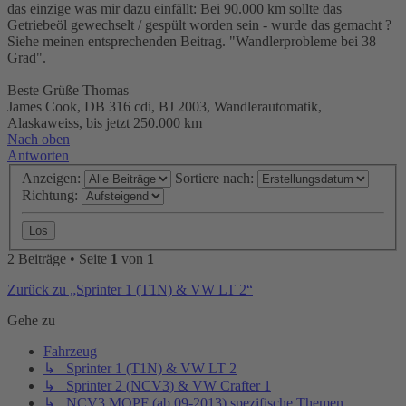
das einzige was mir dazu einfällt: Bei 90.000 km sollte das
Getriebeöl gewechselt / gespült worden sein - wurde das gemacht ?
Siehe meinen entsprechenden Beitrag. "Wandlerprobleme bei 38
Grad".
Beste Grüße Thomas
James Cook, DB 316 cdi, BJ 2003, Wandlerautomatik,
Alaskaweiss, bis jetzt 250.000 km
Nach oben
Antworten
Anzeigen:
Sortiere nach:
Richtung:
2 Beiträge • Seite
1
von
1
Zurück zu „Sprinter 1 (T1N) & VW LT 2“
Gehe zu
Fahrzeug
↳ Sprinter 1 (T1N) & VW LT 2
↳ Sprinter 2 (NCV3) & VW Crafter 1
↳ NCV3 MOPF (ab 09-2013) spezifische Themen