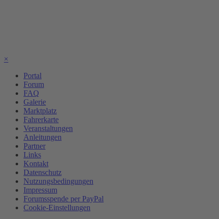
×
Portal
Forum
FAQ
Galerie
Marktplatz
Fahrerkarte
Veranstaltungen
Anleitungen
Partner
Links
Kontakt
Datenschutz
Nutzungsbedingungen
Impressum
Forumsspende per PayPal
Cookie-Einstellungen