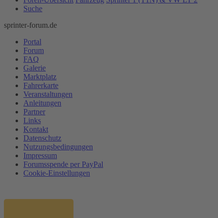
Suche
sprinter-forum.de
Portal
Forum
FAQ
Galerie
Marktplatz
Fahrerkarte
Veranstaltungen
Anleitungen
Partner
Links
Kontakt
Datenschutz
Nutzungsbedingungen
Impressum
Forumsspende per PayPal
Cookie-Einstellungen