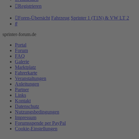
Registrieren
Foren-Übersicht
Fahrzeug
Sprinter 1 (T1N) & VW LT 2
Suche
sprinter-forum.de
Portal
Forum
FAQ
Galerie
Marktplatz
Fahrerkarte
Veranstaltungen
Anleitungen
Partner
Links
Kontakt
Datenschutz
Nutzungsbedingungen
Impressum
Forumsspende per PayPal
Cookie-Einstellungen