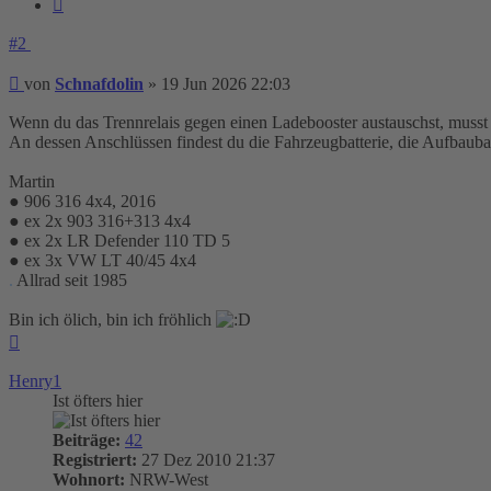
Zitieren
#2
Beitrag
von
Schnafdolin
»
19 Jun 2026 22:03
Wenn du das Trennrelais gegen einen Ladebooster austauschst, musst 
An dessen Anschlüssen findest du die Fahrzeugbatterie, die Aufbauba
Martin
● 906 316 4x4, 2016
● ex 2x 903 316+313 4x4
● ex 2x LR Defender 110 TD 5
● ex 3x VW LT 40/45 4x4
.
Allrad seit 1985
Bin ich ölich, bin ich fröhlich
Nach
oben
Henry1
Ist öfters hier
Beiträge:
42
Registriert:
27 Dez 2010 21:37
Wohnort:
NRW-West