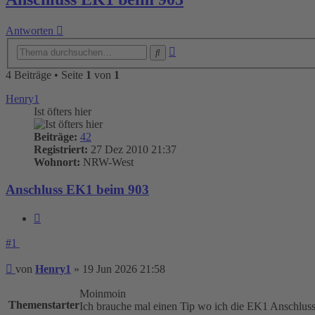
Antworten
Erweiterte
Suche
Suche
4 Beiträge • Seite
1
von
1
Henry1
Ist öfters hier
Beiträge:
42
Registriert:
27 Dez 2010 21:37
Wohnort:
NRW-West
Anschluss EK1 beim 903
Zitieren
#1
Beitrag
von
Henry1
»
19 Jun 2026 21:58
Moinmoin
Themenstarter
Ich brauche mal einen Tip wo ich die EK1 Anschlussl