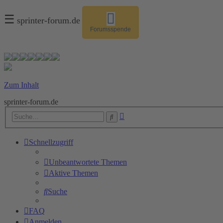
☰
sprinter-forum.de
Forumsspende
Zum Inhalt
sprinter-forum.de
Erweiterte
Suche
Suche
Schnellzugriff
Unbeantwortete Themen
Aktive Themen
Suche
FAQ
Anmelden