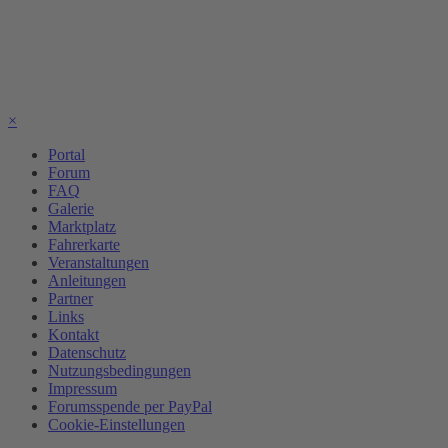
×
Portal
Forum
FAQ
Galerie
Marktplatz
Fahrerkarte
Veranstaltungen
Anleitungen
Partner
Links
Kontakt
Datenschutz
Nutzungsbedingungen
Impressum
Forumsspende per PayPal
Cookie-Einstellungen