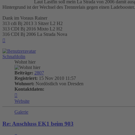
Laut Lastfin soll mein La Strada von 2006 damit ausg
Hintergrund ist der Wechsel des Trennrelais gegen einen Ladebooster.
Dank im Voraus Rainer
313 cdi Bj 2013 3 Sitzer L2 H2
313 CDI Bj 2016 Mixto L2 H2
316 CDI Bj 2006 La Strada Nova
Nach
oben
Schnafdolin
Wohnt hier
Beiträge:
2807
Registriert:
15 Nov 2010 11:57
Wohnort:
Nordöstlich von Dresden
Kontaktdaten:
Kontaktdaten
von
Website
Schnafdolin
Galerie
Re: Anschluss EK1 beim 903