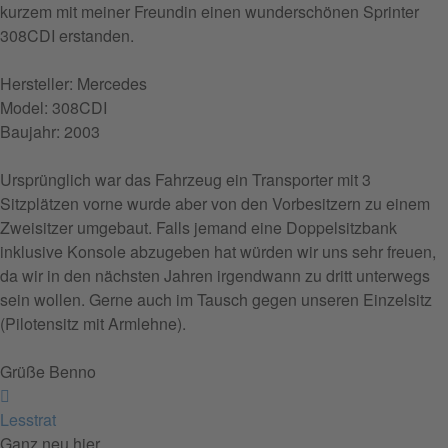
kurzem mit meiner Freundin einen wunderschönen Sprinter
308CDI erstanden.
Hersteller: Mercedes
Model: 308CDI
Baujahr: 2003
Ursprünglich war das Fahrzeug ein Transporter mit 3
Sitzplätzen vorne wurde aber von den Vorbesitzern zu einem
Zweisitzer umgebaut. Falls jemand eine Doppelsitzbank
inklusive Konsole abzugeben hat würden wir uns sehr freuen,
da wir in den nächsten Jahren irgendwann zu dritt unterwegs
sein wollen. Gerne auch im Tausch gegen unseren Einzelsitz
(Pilotensitz mit Armlehne).
Grüße Benno
Nach
oben
Lesstrat
Ganz neu hier