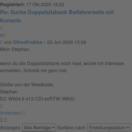
Registriert:
17 Okt 2025 18:22
Re: Suche Doppelsitzbank Beifahrerseite mit
Konsole
Zitieren
#3
Beitrag
von
SilverKrabba
»
22 Jun 2026 13:39
Moin Stephan,
wenn du die Doppelsitzbank noch hast, würde ich Interesse
anmelden. Schreib mir gern mal.
Grüße von der Westküste,
Stephan
DC W904.6 413 CDI exRTW (WAS)
Nach
oben
Antworten
Anzeigen:
Sortiere nach: