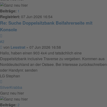
Beiträge:
1
Registriert:
07 Jun 2026 16:54
Re: Suche Doppelsitzbank Beifahrerseite mit
Konsole
Zitieren
#2
Beitrag
von
Lesstrat
»
07 Jun 2026 16:58
Hallo, haben einen 903 4x4 und tatsächlich eine
Doppelsitzbank inclusive Traverse zu vergeben. Kommen aus
Norddeutschland an der Ostsee. Bei Interesse zurückschreiben
oder Handynr. senden
LG Stephan
Nach
oben
SilverKrabba
Ganz neu hier
Beiträge:
2