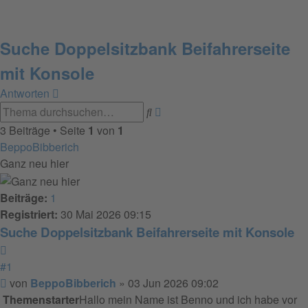
Suche Doppelsitzbank Beifahrerseite
mit Konsole
Antworten
Erweiterte
Suche
Suche
3 Beiträge • Seite
1
von
1
BeppoBibberich
Ganz neu hier
Beiträge:
1
Registriert:
30 Mai 2026 09:15
Suche Doppelsitzbank Beifahrerseite mit Konsole
Zitieren
#1
Beitrag
von
BeppoBibberich
»
03 Jun 2026 09:02
Themenstarter
Hallo mein Name ist Benno und ich habe vor