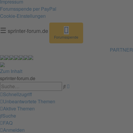
Impressum
Forumsspende per PayPal
Cookie-Einstellungen
☰
sprinter-forum.de
Forumsspende
PARTNER
Zum Inhalt
sprinter-forum.de
Erweiterte
Suche
Suche
Schnellzugriff
Unbeantwortete Themen
Aktive Themen
Suche
FAQ
Anmelden