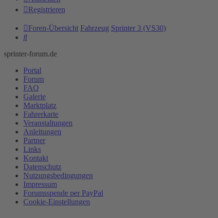
Registrieren
Foren-Übersicht
Fahrzeug
Sprinter 3 (VS30)
Suche
sprinter-forum.de
Portal
Forum
FAQ
Galerie
Marktplatz
Fahrerkarte
Veranstaltungen
Anleitungen
Partner
Links
Kontakt
Datenschutz
Nutzungsbedingungen
Impressum
Forumsspende per PayPal
Cookie-Einstellungen