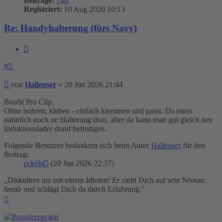
Beiträge:
746
Registriert:
10 Aug 2020 10:13
Re: Handyhalterung (fürs Navy)
Zitieren
#5
Beitrag
von
Hallenser
»
20 Jun 2026 21:44
Brodit Pro Clip.
Ohne bohren, kleben - einfach klemmen und passt. Da muss
natürlich noch ne Halterung dran, aber da kann man gut gleich nen
Induktionslader drauf befestigen.
Folgende Benutzer bedankten sich beim Autor
Hallenser
für den
Beitrag:
ecki945
(20 Jun 2026 22:37)
„Diskutiere nie mit einem Idioten! Er zieht Dich auf sein Niveau
herab und schlägt Dich da durch Erfahrung.“
Nach
oben