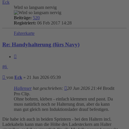
Eck
Wird so langsam nervig
Beiträge:
520
Registriert:
06 Feb 2017 14:28
Fahrerkarte
Re: Handyhalterung (fürs Navy)
Zitieren
#6
Beitrag
von
Eck
»
21 Jun 2026 05:39
Hallenser
hat geschrieben:
20 Jun 2026 21:44
Brodit
Pro Clip.
Ohne bohren, kleben - einfach klemmen und passt. Da
muss natürlich noch ne Halterung dran, aber da kann
man gut gleich nen Induktionslader drauf befestigen.
Die habe ich auch in beiden Sprintern - bei den Haltern incl.
Ladekabeln kann man die Höhe des Ladesteckers am Halter