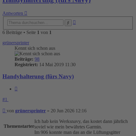
Antworten
Erweiterte
Suche
Suche
6 Beiträge • Seite
1
von
1
grünersprinter
Kennt sich schon aus
Beiträge:
98
Registriert:
14 Mai 2019 11:30
Handyhalterung (fürs Navy)
Zitieren
#1
Beitrag
von
grünersprinter
»
20 Jun 2026 12:16
Ich hab kein Werksnavy, das kostet dann jährlich
Themenstarter
soviel wie mein bewährtes Garmin.
Im 906 konnte man das an die Lüftungsgitter