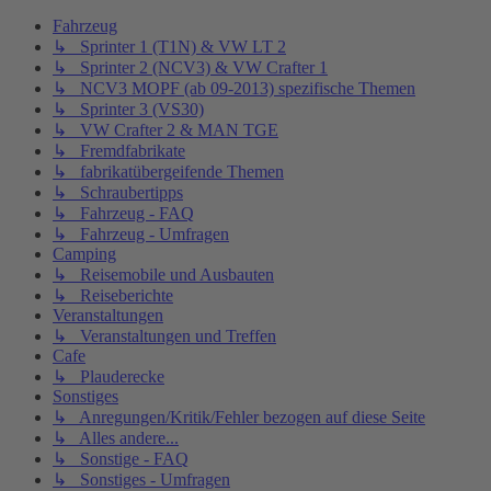
Fahrzeug
↳ Sprinter 1 (T1N) & VW LT 2
↳ Sprinter 2 (NCV3) & VW Crafter 1
↳ NCV3 MOPF (ab 09-2013) spezifische Themen
↳ Sprinter 3 (VS30)
↳ VW Crafter 2 & MAN TGE
↳ Fremdfabrikate
↳ fabrikatübergeifende Themen
↳ Schraubertipps
↳ Fahrzeug - FAQ
↳ Fahrzeug - Umfragen
Camping
↳ Reisemobile und Ausbauten
↳ Reiseberichte
Veranstaltungen
↳ Veranstaltungen und Treffen
Cafe
↳ Plauderecke
Sonstiges
↳ Anregungen/Kritik/Fehler bezogen auf diese Seite
↳ Alles andere...
↳ Sonstige - FAQ
↳ Sonstiges - Umfragen