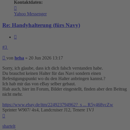
Kontaktdaten:
Kontaktdaten
von
Yahoo Messenger
heha
Re: Handyhalterung (fürs Navy)
Zitieren
#3
Beitrag
von
heha
»
20 Jun 2026 13:17
Sorry, ich glaube, dass ich dich falsch verstanden habe.
Du brauchst keinen Halter für das Navi sondern einen
Befestigungspunkt wo du den Halter anbringen kannst.?
Ich hab mir das von eBay selber gebaut.
Hab auch, hier im Forum, Bilder eingestellt, finden aber den Beitrag
nicht mehr.
https://www.ebay.de/itm/224923794962?_s ... R5y468vcZw
Sprinter W907/ 4x4, Landcruiser J12, Tenere 1VJ
Nach
oben
shartelt