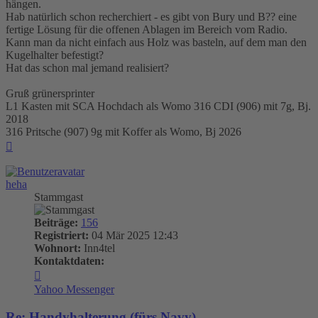
hängen.
Hab natürlich schon recherchiert - es gibt von Bury und B?? eine
fertige Lösung für die offenen Ablagen im Bereich vom Radio.
Kann man da nicht einfach aus Holz was basteln, auf dem man den
Kugelhalter befestigt?
Hat das schon mal jemand realisiert?
Gruß grünersprinter
L1 Kasten mit SCA Hochdach als Womo 316 CDI (906) mit 7g, Bj.
2018
316 Pritsche (907) 9g mit Koffer als Womo, Bj 2026
Nach
oben
heha
Stammgast
Beiträge:
156
Registriert:
04 Mär 2025 12:43
Wohnort:
Inn4tel
Kontaktdaten:
Kontaktdaten
von
Yahoo Messenger
heha
Re: Handyhalterung (fürs Navy)