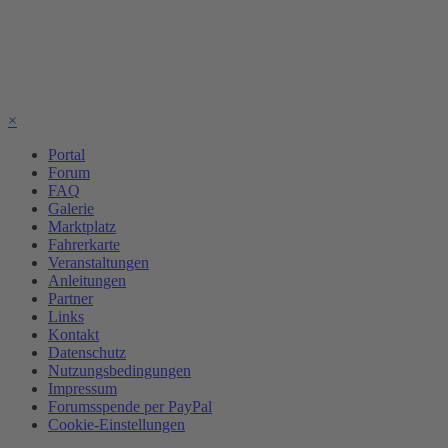
×
Portal
Forum
FAQ
Galerie
Marktplatz
Fahrerkarte
Veranstaltungen
Anleitungen
Partner
Links
Kontakt
Datenschutz
Nutzungsbedingungen
Impressum
Forumsspende per PayPal
Cookie-Einstellungen