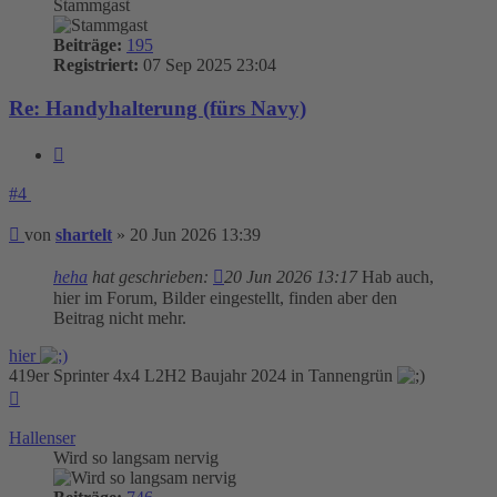
Stammgast
Beiträge:
195
Registriert:
07 Sep 2025 23:04
Re: Handyhalterung (fürs Navy)
Zitieren
#4
Beitrag
von
shartelt
»
20 Jun 2026 13:39
heha
hat geschrieben:
20 Jun 2026 13:17
Hab auch,
hier im Forum, Bilder eingestellt, finden aber den
Beitrag nicht mehr.
hier
419er Sprinter 4x4 L2H2 Baujahr 2024 in Tannengrün
Nach
oben
Hallenser
Wird so langsam nervig