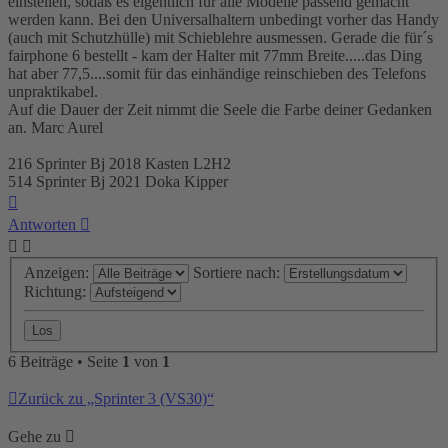
einstellen, sodaß es eigentlich für alle Modelle passend gemacht
werden kann. Bei den Universalhaltern unbedingt vorher das Handy
(auch mit Schutzhülle) mit Schieblehre ausmessen. Gerade die für´s
fairphone 6 bestellt - kam der Halter mit 77mm Breite.....das Ding
hat aber 77,5....somit für das einhändige reinschieben des Telefons
unpraktikabel.
Auf die Dauer der Zeit nimmt die Seele die Farbe deiner Gedanken
an. Marc Aurel
216 Sprinter Bj 2018 Kasten L2H2
514 Sprinter Bj 2021 Doka Kipper
Nach
oben
Antworten
Anzeigen:
Sortiere nach:
Richtung:
6 Beiträge • Seite
1
von
1
Zurück zu „Sprinter 3 (VS30)“
Gehe zu