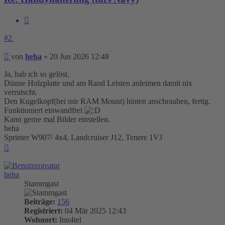
Zitieren
#2
Beitrag
von
heha
»
20 Jun 2026 12:48
Ja, hab ich so gelöst.
Dünne Holzplatte und am Rand Leisten anleimen damit nix
verrutscht.
Den Kugelkopf(bei mir RAM Mount) hinten anschrauben, fertig.
Funktioniert einwandfrei
Kann gerne mal Bilder einstellen.
heha
Sprinter W907/ 4x4, Landcruiser J12, Tenere 1VJ
Nach
oben
heha
Stammgast
Beiträge:
156
Registriert:
04 Mär 2025 12:43
Wohnort:
Inn4tel