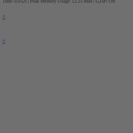
Time: 0.032s
| Peak Memory Usage: 12.25 MiB | GZIP: Off