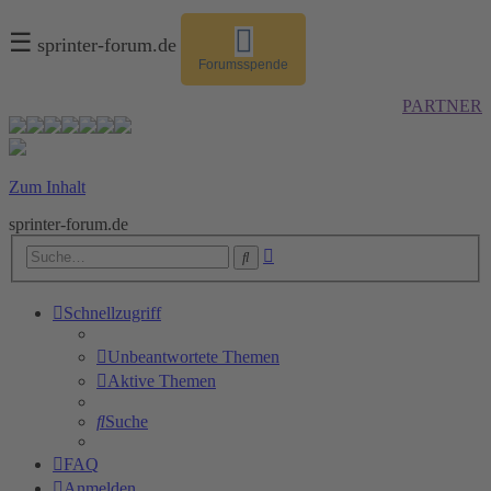
☰
sprinter-forum.de
Forumsspende
PARTNER
Zum Inhalt
sprinter-forum.de
Erweiterte
Suche
Suche
Schnellzugriff
Unbeantwortete Themen
Aktive Themen
Suche
FAQ
Anmelden