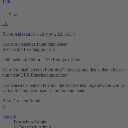
120
Zitieren
#8
Beitrag
von
Alderan55
»
28 Nov 2025 16:34
Der entscheidende Input fehlt leider.
Welche km Leistung pro Jahr?
200l mehr auf 10tkm = 320 Euro pro 10tkm
Wäre für mich bei dem Preis des Fahrzeugs und den anderen Kosten
nun nicht DER Entscheidungsfaktor.
Das teuerste an einem Kfz ist - der Wertverlust - irgendwann wird er
verkauft dann merkt man es im Portemonnaie.
Beste Gruesse Bernd
Nach
oben
Almaric
Fast schon Admin