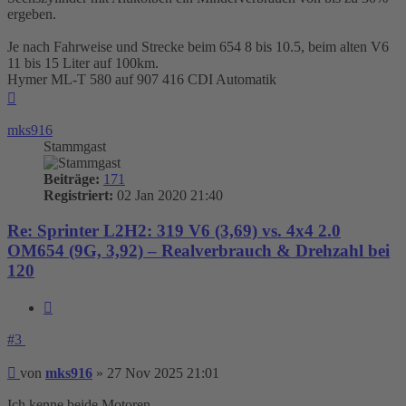
ergeben.
Je nach Fahrweise und Strecke beim 654 8 bis 10.5, beim alten V6
11 bis 15 Liter auf 100km.
Hymer ML-T 580 auf 907 416 CDI Automatik
Nach
oben
mks916
Stammgast
Beiträge:
171
Registriert:
02 Jan 2020 21:40
Re: Sprinter L2H2: 319 V6 (3,69) vs. 4x4 2.0
OM654 (9G, 3,92) – Realverbrauch & Drehzahl bei
120
Zitieren
#3
Beitrag
von
mks916
»
27 Nov 2025 21:01
Ich kenne beide Motoren.