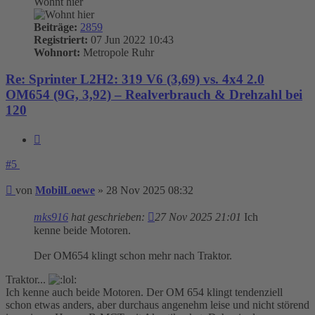
Wohnt hier
Beiträge:
2859
Registriert:
07 Jun 2022 10:43
Wohnort:
Metropole Ruhr
Re: Sprinter L2H2: 319 V6 (3,69) vs. 4x4 2.0
OM654 (9G, 3,92) – Realverbrauch & Drehzahl bei
120
Zitieren
#5
Beitrag
von
MobilLoewe
»
28 Nov 2025 08:32
mks916
hat geschrieben:
27 Nov 2025 21:01
Ich
kenne beide Motoren.
Der OM654 klingt schon mehr nach Traktor.
Traktor...
Ich kenne auch beide Motoren. Der OM 654 klingt tendenziell
schon etwas anders, aber durchaus angenehm leise und nicht störend