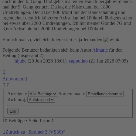
auch in den 6. Gang. Und gehts mal einen Hauch bergab wird auch
mal der 9. Gang genutzt. Da lag die Kiste dann bei 1800
Umdrehungen. Der 316er 906 Mopf mit der Handschaltung und
irgendeiner deutlich kürzeren Achse lag bei 100km/h übrigens schon
bei etwas über 2200 Umdrehungen. Ich mit meiner Gondel 7G und
3,6er Achse bin bei 2000 Umdrehungen bei 100km/h.
Einfach mal so, vielleicht interessiert es ja Jemanden
Folgende Benutzer bedankten sich beim Autor
Almaric
für den
Beitrag (Insgesamt 2):
hljube
(20 Jun 2026 18:01),
cappulino
(21 Jun 2026 07:05)
Nach
oben
Antworten
Anzeigen:
Sortiere nach:
Richtung:
10 Beiträge • Seite
1
von
1
Zurück zu „Sprinter 3 (VS30)“