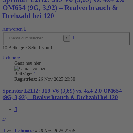
OM654 (9G, 3,92) – Realverbrauch &
Drehzahl bei 120
Antworten
Erweiterte
Suche
Suche
10 Beiträge • Seite
1
von
1
Uchmore
Ganz neu hier
Beiträge:
1
Registriert:
26 Nov 2025 20:58
Sprinter L2H2: 319 V6 (3,69) vs. 4x4 2.0 OM654
(9G, 3,92) – Realverbrauch & Drehzahl bei 120
Zitieren
#1
Beitrag
von
Uchmore
»
26 Nov 2025 21:06