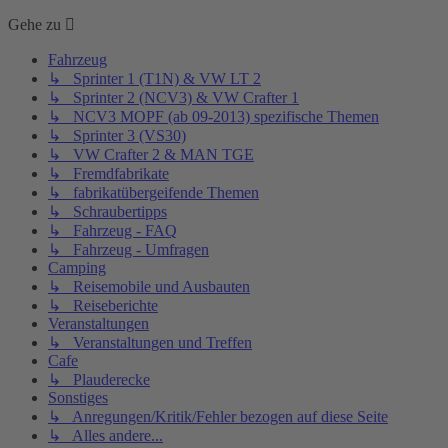
Gehe zu
Fahrzeug
↳ Sprinter 1 (T1N) & VW LT 2
↳ Sprinter 2 (NCV3) & VW Crafter 1
↳ NCV3 MOPF (ab 09-2013) spezifische Themen
↳ Sprinter 3 (VS30)
↳ VW Crafter 2 & MAN TGE
↳ Fremdfabrikate
↳ fabrikatübergeifende Themen
↳ Schraubertipps
↳ Fahrzeug - FAQ
↳ Fahrzeug - Umfragen
Camping
↳ Reisemobile und Ausbauten
↳ Reiseberichte
Veranstaltungen
↳ Veranstaltungen und Treffen
Cafe
↳ Plauderecke
Sonstiges
↳ Anregungen/Kritik/Fehler bezogen auf diese Seite
↳ Alles andere...