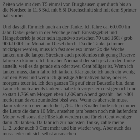
Zeiten wie mit dem T5 einmal von Burghausen quer durch bis an
die Nordsee in 11,5 Std. mit 6,5l Durchschnitt sind mit dem Sprinter
halt vorbei.
Und das gilt für mich auch an der Tanke. Ich fahre ca. 60.000 im
Jahr. Dabei gehen in der Woche je nach Einsatzgebiet und
Hängerbetrieb ja oder nein irgendwo zwischen 70 und 160l / grob
900-1000€ im Monat an Diesel durch. Da die Tanks ja immer
mickriger werden, muss ich fast sowieso immer 2x die Woche
tanken um die langen Strecken auch problemlos mit genug Reserve
fahren zu können. Ich bin aber Niemand der sich jetzt an der Tanke
anstellt, weil es da gerade ein oder zwei Cent billiger ist. Wenn ich
tanken muss, dann fahre ich tanken. Klar gucke ich auch ein wenig
auf den Preis und wenn ich günstige Alternativen habe, oder es
morgens teuer ist, ich den ganzen Tag auf einer Baustelle bin, dann
kann ich auch abends tanken - habe ich vorgestern erst gemacht und
so statt 1,76€ am Morgen eben 1,60€ am Abend gezahlt - bei >80l
merkt man davon zumindest bissl was. Wenn es aber sein muss,
dann zahle ich eben auch die 1,76€. Den Knaller finde ich ja immer
die Leute die dann 10 Min. anstehen (am besten noch mit laufendem
Motor, weil sonst die Füße kalt werden) und für ein Cent weniger
dann 20l tanken. Da fahr ich zur nächsten Tanke, zahle meine
1...2...oder auch 3 Cent mehr und bin wieder weg. Aber auch das
muss Jeder mit sich selbst ausmachen.