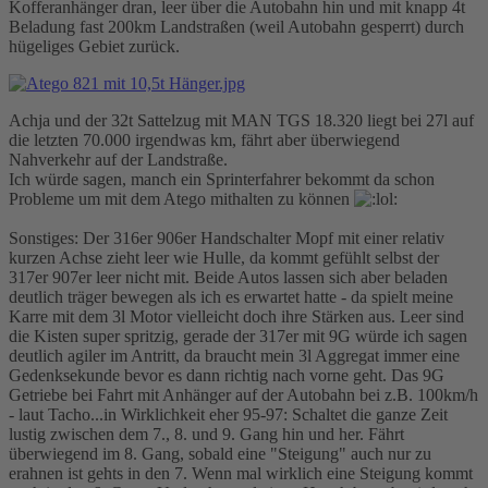
Kofferanhänger dran, leer über die Autobahn hin und mit knapp 4t
Beladung fast 200km Landstraßen (weil Autobahn gesperrt) durch
hügeliges Gebiet zurück.
Achja und der 32t Sattelzug mit MAN TGS 18.320 liegt bei 27l auf
die letzten 70.000 irgendwas km, fährt aber überwiegend
Nahverkehr auf der Landstraße.
Ich würde sagen, manch ein Sprinterfahrer bekommt da schon
Probleme um mit dem Atego mithalten zu können
Sonstiges: Der 316er 906er Handschalter Mopf mit einer relativ
kurzen Achse zieht leer wie Hulle, da kommt gefühlt selbst der
317er 907er leer nicht mit. Beide Autos lassen sich aber beladen
deutlich träger bewegen als ich es erwartet hatte - da spielt meine
Karre mit dem 3l Motor vielleicht doch ihre Stärken aus. Leer sind
die Kisten super spritzig, gerade der 317er mit 9G würde ich sagen
deutlich agiler im Antritt, da braucht mein 3l Aggregat immer eine
Gedenksekunde bevor es dann richtig nach vorne geht. Das 9G
Getriebe bei Fahrt mit Anhänger auf der Autobahn bei z.B. 100km/h
- laut Tacho...in Wirklichkeit eher 95-97: Schaltet die ganze Zeit
lustig zwischen dem 7., 8. und 9. Gang hin und her. Fährt
überwiegend im 8. Gang, sobald eine "Steigung" auch nur zu
erahnen ist gehts in den 7. Wenn mal wirklich eine Steigung kommt