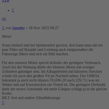
120
Zitieren
#6
Beitrag
von
Spueler
»
28 Nov 2025 09:27
Moin!
Sonst einfach mal bei Spritmonitor gucken, dort kann man mit ein
paar Filter auf Baujahr und Leistung auch einigermaßen die
Fahrzeuge filtern und sich ein Bild machen.
Für den neueren Motor spricht definitiv der geringere Verbrauch.
Auch bei der Wartung dürfte der kleinere Motor mit weniger
Zylindern günstiger sein. Im Alltagsbetrieb mit kürzeren Strecken
würde ich auch den großen V6 im Nachteil sehen. Der OM654
bekommt ja auch recht dünnes Öl (0W-20 nach 229.71) was im
Winter und auf Kurzstrecken ein Vorteil ist. Die geringere Drehzahl
dank der neuen Automatik mit mehr Gängen schlägt ja in die gleiche
Kerbe.
MLT 4x4 und andere Allradfahrzeuge
Nach
oben