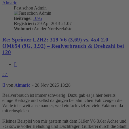
Almaric
Fast schon Admin
Beiträge:
1095
Registriert:
29 Apr 2013 21:07
Wohnort:
An der Nordseeküste...
Re: Sprinter L2H2: 319 V6 (3,69) vs. 4x4 2.0
OM654 (9G, 3,92) – Realverbrauch & Drehzahl bei
120
Zitieren
#7
Beitrag
von
Almaric
»
28 Nov 2025 13:28
Realverbrauch ist immer schwierig. Dazu gab es ja hier bereits
einige Beiträge und selbst da gingen bei ähnlichen Fahrzeugen die
Werte teils weit auseinander, weil einfach viel zu viele Faktoren da
mit reinspielen.
Kleines Beispiel von mir gestern mit dem 319er V6 3,6er Achse und
7G sowie voller Beladung und Dachträger: Gurkerei durch die Stadt