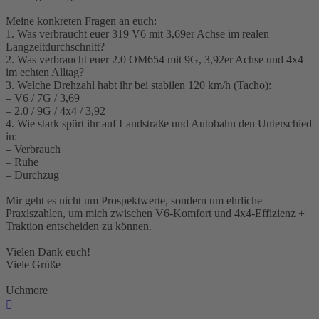
Meine konkreten Fragen an euch:
1. Was verbraucht euer 319 V6 mit 3,69er Achse im realen
Langzeitdurchschnitt?
2. Was verbraucht euer 2.0 OM654 mit 9G, 3,92er Achse und 4x4
im echten Alltag?
3. Welche Drehzahl habt ihr bei stabilen 120 km/h (Tacho):
– V6 / 7G / 3,69
– 2.0 / 9G / 4x4 / 3,92
4. Wie stark spürt ihr auf Landstraße und Autobahn den Unterschied
in:
– Verbrauch
– Ruhe
– Durchzug
Mir geht es nicht um Prospektwerte, sondern um ehrliche
Praxiszahlen, um mich zwischen V6-Komfort und 4x4-Effizienz +
Traktion entscheiden zu können.
Vielen Dank euch!
Viele Grüße
Uchmore
Nach
oben