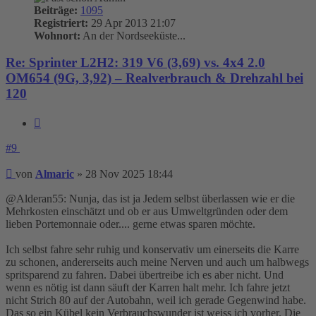
Beiträge:
1095
Registriert:
29 Apr 2013 21:07
Wohnort:
An der Nordseeküste...
Re: Sprinter L2H2: 319 V6 (3,69) vs. 4x4 2.0
OM654 (9G, 3,92) – Realverbrauch & Drehzahl bei
120
Zitieren
#9
Beitrag
von
Almaric
»
28 Nov 2025 18:44
@Alderan55: Nunja, das ist ja Jedem selbst überlassen wie er die
Mehrkosten einschätzt und ob er aus Umweltgründen oder dem
lieben Portemonnaie oder.... gerne etwas sparen möchte.
Ich selbst fahre sehr ruhig und konservativ um einerseits die Karre
zu schonen, andererseits auch meine Nerven und auch um halbwegs
spritsparend zu fahren. Dabei übertreibe ich es aber nicht. Und
wenn es nötig ist dann säuft der Karren halt mehr. Ich fahre jetzt
nicht Strich 80 auf der Autobahn, weil ich gerade Gegenwind habe.
Das so ein Kübel kein Verbrauchswunder ist weiss ich vorher. Die