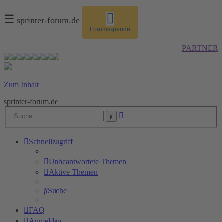
☰
sprinter-forum.de
Forumsspende
PARTNER
Zum Inhalt
sprinter-forum.de
Erweiterte
Suche
Suche
Schnellzugriff
Unbeantwortete Themen
Aktive Themen
Suche
FAQ
Anmelden