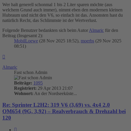
Wer halt generell schonmal 1 bis 2 Liter sparen möchte (aus
welchem Grund auch immer), nimmt eben den modernen kleinen
Hubraum und nicht den V6, so einfach ist das. Ansonsten hast du
natürlich Recht, das Schlimmste ist der Wertverlust.
Folgende Benutzer bedankten sich beim Autor
Almaric
für den
Beitrag (Insgesamt 2):
MobilLoewe
(28 Nov 2025 18:52),
moerbs
(29 Nov 2025
08:51)
Nach
oben
Almaric
Fast schon Admin
Beiträge:
1095
Registriert:
29 Apr 2013 21:07
Wohnort:
An der Nordseeküste...
Re: Sprinter L2H2: 319 V6 (3,69) vs. 4x4 2.0
OM654 (9G, 3,92) – Realverbrauch & Drehzahl bei
120
Zitieren