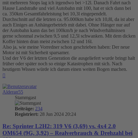
mit mehreren Stops lag ich irgendwo bei >12l. Danach Fahrt nach
Hause Landstraße und viel Autobahn mit 100, hat er sich dann bei
ca. 350km Gesamtfahrleistung bei 10,3l eingependelt.
Durchschnitt auf die letzten ca. 95.000km habe ich 10,8l, da ist aber
auch Einiges an Anhängerbetrieb mit dabei. Ohne Hänger nur auf
der Autobahn kann das bei 100km/h je nach Windverhältnissen
gerne schonmal zwischen 9,5 und 12,5l schwanken. Mit dem dicken
Koffer hinten dran meist zwischen 12 und 16l.
Also ja, wie meine Vorredner schon geschrieben haben: Der neue
Motor ist mit Sicherheit sparsamer.
Und der V6 der letzten Generation die ausgeliefert wurde bringt halt
früher oder später noch so einige Katastrophen mit sich. Nach
heutigem Wissen würde ich darum einen weiten Bogen machen.
Nach
oben
Alderan55
Stammgast
Beiträge:
234
Registriert:
28 Jun 2024 20:24
Re: Sprinter L2H2: 319 V6 (3,69) vs. 4x4 2.0
OM654 (9G, 3,92) – Realverbrauch & Drehzahl bei