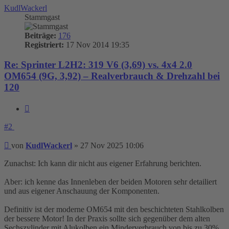
KudlWackerl
Stammgast
Beiträge:
176
Registriert:
17 Nov 2014 19:35
Re: Sprinter L2H2: 319 V6 (3,69) vs. 4x4 2.0
OM654 (9G, 3,92) – Realverbrauch & Drehzahl bei
120
Zitieren
#2
Beitrag
von
KudlWackerl
»
27 Nov 2025 10:06
Zunachst: Ich kann dir nicht aus eigener Erfahrung berichten.
Aber: ich kenne das Innenleben der beiden Motoren sehr detailiert
und aus eigener Anschauung der Komponenten.
Definitiv ist der moderne OM654 mit den beschichteten Stahlkolben
der bessere Motor! In der Praxis sollte sich gegenüber dem alten
Sechszylinder mit Alukolben ein Minderverbrauch von bis zu 30%