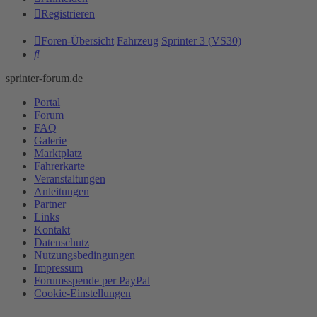
Registrieren
Foren-Übersicht
Fahrzeug
Sprinter 3 (VS30)
Suche
sprinter-forum.de
Portal
Forum
FAQ
Galerie
Marktplatz
Fahrerkarte
Veranstaltungen
Anleitungen
Partner
Links
Kontakt
Datenschutz
Nutzungsbedingungen
Impressum
Forumsspende per PayPal
Cookie-Einstellungen