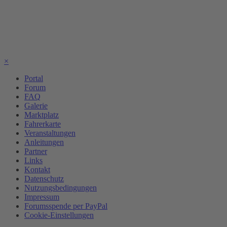
×
Portal
Forum
FAQ
Galerie
Marktplatz
Fahrerkarte
Veranstaltungen
Anleitungen
Partner
Links
Kontakt
Datenschutz
Nutzungsbedingungen
Impressum
Forumsspende per PayPal
Cookie-Einstellungen