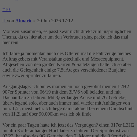
#10
Beitrag
von
Almaric
»
20 Jun 2026 17:12
Moinsen zusammen, es passt zwar nicht direkt zum ursprünglichen
Thema, da es hier aber um den Verbrauch ging packe ich das mal
hier rein.
Ich fahre ja momentan auch des Öfteren mal die Fahrzeuge meines
Auftraggebers mit Veranstaltungstechnik und Messeequipment.
Abgesehen von den großen Karren & Sattelzügen hatte ich so aber
auch die Gelegenheit einige 7,5t Ategos verschiedener Baujahre
sowie zwei Sprinter zu fahren.
Ausgangslage: Ich bin es momentan noch gewohnt meinen L2H2
907er Sprinter von 06/19 mit dem 3l/V6 voll beladen und mit
Dachaufbau zu fahren. Mit 3,6er langer Achse und 7G Getriebe,
überwiegend solo, aber auch immer mal wieder mit Anhänger von
min. 1,5t, meist mehr. Ich liege damit aktuell bei einem Durchschnitt
von 11,2l auf über 90.000km was ich ok finde.
Vor ein paar Tagen hatte ich jetzt das Vergnügen? einen 317er L3H2
mit 4m Kofferanhänger Hochlader zu fahren. Der Sprinter ist von
02/23, hat also das 9G Getriebe, den 2l Motor und die 3,9er Achse.