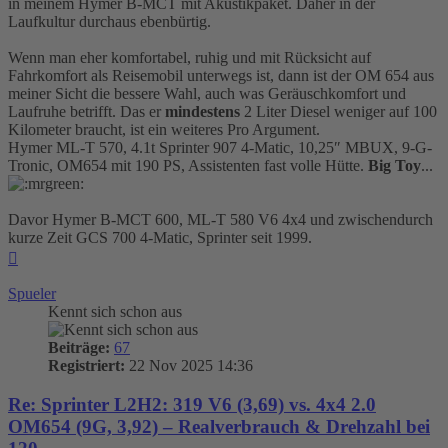
in meinem Hymer B-MCT mit Akustikpaket. Daher in der
Laufkultur durchaus ebenbürtig.
Wenn man eher komfortabel, ruhig und mit Rücksicht auf
Fahrkomfort als Reisemobil unterwegs ist, dann ist der OM 654 aus
meiner Sicht die bessere Wahl, auch was Geräuschkomfort und
Laufruhe betrifft. Das er
mindestens
2 Liter Diesel weniger auf 100
Kilometer braucht, ist ein weiteres Pro Argument.
Hymer ML-T 570, 4.1t Sprinter 907 4-Matic, 10,25″ MBUX, 9-G-
Tronic, OM654 mit 190 PS, Assistenten fast volle Hütte.
Big Toy
...
Davor Hymer B-MCT 600, ML-T 580 V6 4x4 und zwischendurch
kurze Zeit GCS 700 4-Matic, Sprinter seit 1999.
Nach
oben
Spueler
Kennt sich schon aus
Beiträge:
67
Registriert:
22 Nov 2025 14:36
Re: Sprinter L2H2: 319 V6 (3,69) vs. 4x4 2.0
OM654 (9G, 3,92) – Realverbrauch & Drehzahl bei