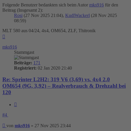
Folgende Benutzer bedankten sich beim Autor
mks916
für den
Beitrag (Insgesamt 2):
Rosi
(27 Nov 2025 21:04),
KudlWackerl
(28 Nov 2025
08:59)
MLT 580 aus 04/24, 4x4, OM654, ZLF, Thitronik
Nach
oben
mks916
Stammgast
Beiträge:
171
Registriert:
02 Jan 2020 21:40
Re: Sprinter L2H2: 319 V6 (3,69) vs. 4x4 2.0
OM654 (9G, 3,92) – Realverbrauch & Drehzahl bei
120
Zitieren
#4
Beitrag
von
mks916
»
27 Nov 2025 23:44