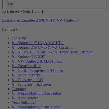
15 Beiträge • Seite
1
von
1
Zurück zu „Sprinter 2 (NCV3) & VW Crafter 1“
Gehe zu
Fahrzeug
↳ Sprinter 1 (T1N) & VW LT 2
↳ Sprinter 2 (NCV3) & VW Crafter 1
↳ NCV3 MOPF (ab 09-2013) spezifische Themen
↳ Sprinter 3 (VS30)
↳ VW Crafter 2 & MAN TGE
↳ Fremdfabrikate
↳ fabrikatübergeifende Themen
↳ Schraubertipps
↳ Fahrzeug - FAQ
↳ Fahrzeug - Umfragen
Camping
↳ Reisemobile und Ausbauten
↳ Reiseberichte
Veranstaltungen
↳ Veranstaltungen und Treffen