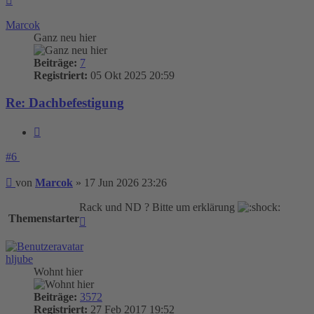
oben
Marcok
Ganz neu hier
Beiträge:
7
Registriert:
05 Okt 2025 20:59
Re: Dachbefestigung
Zitieren
#6
Beitrag
von
Marcok
»
17 Jun 2026 23:26
Rack und ND ? Bitte um erklärung
Themenstarter
Nach
oben
hljube
Wohnt hier
Beiträge:
3572
Registriert:
27 Feb 2017 19:52