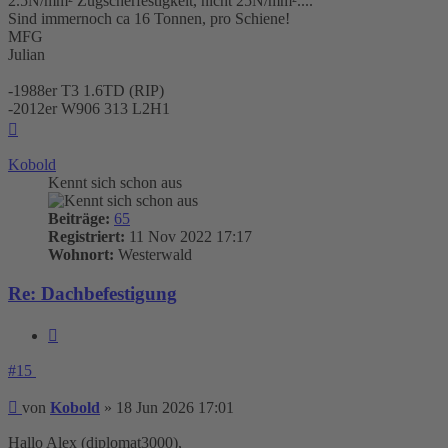
2.5N/mm² Zugscherfestigkeit, nicht 25N/mm²....
Sind immernoch ca 16 Tonnen, pro Schiene!
MFG
Julian
-1988er T3 1.6TD (RIP)
-2012er W906 313 L2H1
Nach
oben
Kobold
Kennt sich schon aus
Beiträge:
65
Registriert:
11 Nov 2022 17:17
Wohnort:
Westerwald
Re: Dachbefestigung
Zitieren
#15
Beitrag
von
Kobold
»
18 Jun 2026 17:01
Hallo Alex (diplomat3000),