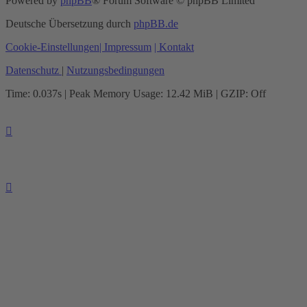
Powered by
phpBB
® Forum Software © phpBB Limited
Deutsche Übersetzung durch
phpBB.de
Cookie-Einstellungen
| Impressum
| Kontakt
Datenschutz
|
Nutzungsbedingungen
Time: 0.037s
| Peak Memory Usage: 12.42 MiB | GZIP: Off