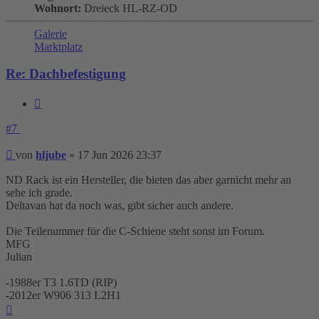
Wohnort:
Dreieck HL-RZ-OD
Galerie
Marktplatz
Re: Dachbefestigung
Zitieren
#7
Beitrag
von
hljube
»
17 Jun 2026 23:37
ND Rack ist ein Hersteller, die bieten das aber garnicht mehr an
sehe ich grade.
Deltavan hat da noch was, gibt sicher auch andere.
Die Teilenummer für die C-Schiene steht sonst im Forum.
MFG
Julian
-1988er T3 1.6TD (RIP)
-2012er W906 313 L2H1
Nach