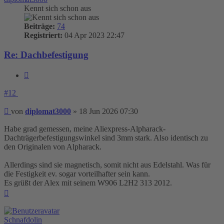
Kennt sich schon aus
Beiträge:
74
Registriert:
04 Apr 2023 22:47
Re: Dachbefestigung
Zitieren
#12
Beitrag
von
diplomat3000
»
18 Jun 2026 07:30
Habe grad gemessen, meine Aliexpress-Alpharack-
Dachträgerbefestigungswinkel sind 3mm stark. Also identisch zu
den Originalen von Alpharack.
Allerdings sind sie magnetisch, somit nicht aus Edelstahl. Was für
die Festigkeit ev. sogar vorteilhafter sein kann.
Es grüßt der Alex mit seinem W906 L2H2 313 2012.
Nach
oben
Schnafdolin