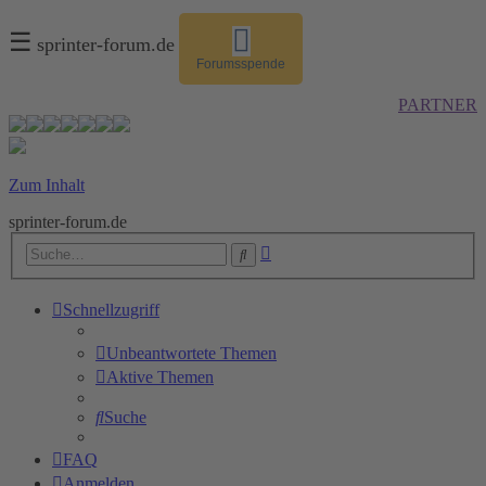
☰
sprinter-forum.de
Forumsspende
PARTNER
Zum Inhalt
sprinter-forum.de
Erweiterte
Suche
Suche
Schnellzugriff
Unbeantwortete Themen
Aktive Themen
Suche
FAQ
Anmelden