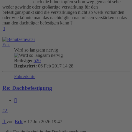
dach die blindstopfen schon weg gemacht sehe
weder gewinde oder großartige verstärkung für den
befestigunspunkt sind die verstärkungen nicht ab werk vorhanden
oder wie könnte man das nachträglich nachrüsten verstärken so das
man den dachträger befestigen kann ?
Nach
oben
Eck
Wird so langsam nervig
Beiträge:
520
Registriert:
06 Feb 2017 14:28
Fahrerkarte
Re: Dachbefestigung
Zitieren
#2
Beitrag
von
Eck
»
17 Jun 2026 19:47
...die Gewinde sind in der Dachträgerschiene...