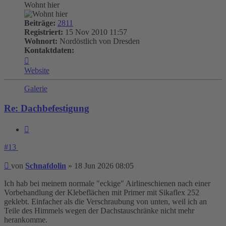
Wohnt hier
Beiträge:
2811
Registriert:
15 Nov 2010 11:57
Wohnort:
Nordöstlich von Dresden
Kontaktdaten:
Kontaktdaten
von
Website
Schnafdolin
Galerie
Re: Dachbefestigung
Zitieren
#13
Beitrag
von
Schnafdolin
»
18 Jun 2026 08:05
Ich hab bei meinem normale "eckige" Airlineschienen nach einer
Vorbehandlung der Klebeflächen mit Primer mit Sikaflex 252
geklebt. Einfacher als die Verschraubung von unten, weil ich an
Teile des Himmels wegen der Dachstauschränke nicht mehr
herankomme.