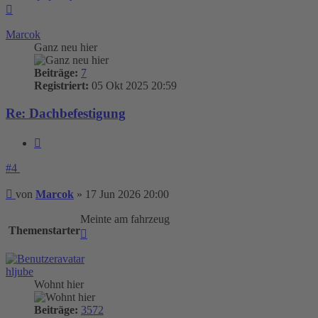
Nach
oben
Marcok
Ganz neu hier
Beiträge:
7
Registriert:
05 Okt 2025 20:59
Re: Dachbefestigung
Zitieren
#4
Beitrag
von
Marcok
»
17 Jun 2026 20:00
Meinte am fahrzeug
Themenstarter
Nach
oben
hljube
Wohnt hier
Beiträge:
3572