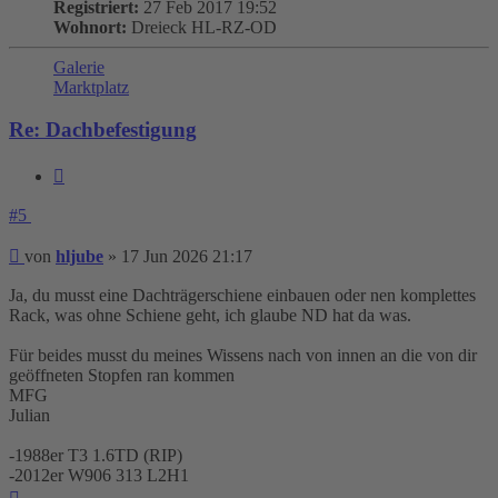
Registriert:
27 Feb 2017 19:52
Wohnort:
Dreieck HL-RZ-OD
Galerie
Marktplatz
Re: Dachbefestigung
Zitieren
#5
Beitrag
von
hljube
»
17 Jun 2026 21:17
Ja, du musst eine Dachträgerschiene einbauen oder nen komplettes
Rack, was ohne Schiene geht, ich glaube ND hat da was.
Für beides musst du meines Wissens nach von innen an die von dir
geöffneten Stopfen ran kommen
MFG
Julian
-1988er T3 1.6TD (RIP)
-2012er W906 313 L2H1
Nach