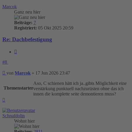
oben
Marcok
Ganz neu hier
Beiträge:
7
Registriert:
05 Okt 2025 20:59
Re: Dachbefestigung
Zitieren
#8
Beitrag
von
Marcok
»
17 Jun 2026 23:47
Aso, C schienen hätt ich ja..gibts Möglichkeit eine
Themenstarter
verstärkung punktuell nachzurüsten ohne das ich
innen die komplette seite demontieren muss?
Nach
oben
Schnafdolin
Wohnt hier
Beiträge:
2811