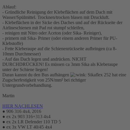
Ablauf:
- Gründliche Reinigung der Klebeflächen auf dem Dach mit
Wasser/Spülmittel. Trocknen/trocken blasen mit Druckluft.
- Klebeflächen in der Sicke des Daches und auf der Rückseite der
Airlineschienen mit Pad rot stumpf schleifen,
- reinigen mit Nitro oder Aceton (oder Sika- Reiniger),
- primern mit Sika- Primer (oder einem anderen Primer für PU-
Klebstoffe)
- Fette Kleberaupe auf die Schienenrückseite aufbringen (ca 8-
10mm Durchmesser)
- Auf das Dach legen und andrücken. NICHT
DURCHDRÜCKEN! Es müssen ca 3mm Sika als Kleberaupe
unter der Schiene liegen!
Daran kannst du den Bus aufhängen
Sikaflex 252 hat eine
Zugscherfestigkeit von 25N/mm² bei richtiger
Untergrundvorbehandlung.
Martin
HIER NACHLESEN
● 906 316 4x4, 2016
● ex 2x 903 316+313 4x4
● ex 2x LR Defender 110 TD 5
● ex 3x VW LT 40/45 4x4