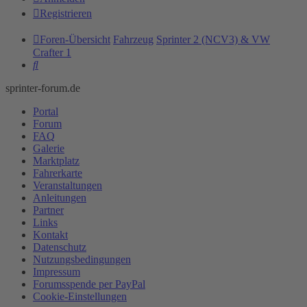
Registrieren
Foren-Übersicht
Fahrzeug
Sprinter 2 (NCV3) & VW
Crafter 1
Suche
sprinter-forum.de
Portal
Forum
FAQ
Galerie
Marktplatz
Fahrerkarte
Veranstaltungen
Anleitungen
Partner
Links
Kontakt
Datenschutz
Nutzungsbedingungen
Impressum
Forumsspende per PayPal
Cookie-Einstellungen