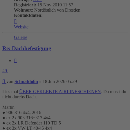
Registriert:
15 Nov 2010 11:57
Wohnort:
Nordöstlich von Dresden
Kontaktdaten:
Kontaktdaten
von
Website
Schnafdolin
Galerie
Re: Dachbefestigung
Zitieren
#9
Beitrag
von
Schnafdolin
»
18 Jun 2026 05:29
Lies mal
ÜBER GEKLEBTE AIRLINESCHIENEN
. Da musst du
nicht durchs Dach.
Martin
● 906 316 4x4, 2016
● ex 2x 903 316+313 4x4
● ex 2x LR Defender 110 TD 5
● ex 3x VW LT 40/45 4x4