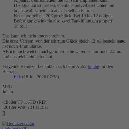
Alpharack entschieden, die ich sehr empfehlen kann.
Die Qualität ist perfekt, ebenfalls pulverbeschichtet und
höchstwahrscheinlich aus der selben Fabrik.
Kostenvorteil ca. 20€ pro Stück. Bei 10 bis 12 nötigen
Befestigungswinkeln also zwei Tankfüllungen gespart
Das kann ich nicht unterschreiben.
Die erste Version, von der ich zum Glück gleich 12 stk bestellt hatte,
hat noch 4mm Stärke.
Als ich noch welche nachgeordert habe waren es nur noch 2.5mm,
und das reicht einfach nicht.
Folgende Benutzer bedankten sich beim Autor
hljube
für den
Beitrag:
Eck
(18 Jun 2026 07:38)
MFG
Julian
-1988er T3 1.6TD (RIP)
-2012er W906 313 L2H1
Nach
oben
diplomat3000