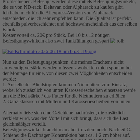
Profilschienen. Befestigt werden diese mittels Befestigungswinkeln,
die es von ND-rack, Deltavan oder Alpharack zu kaufen gibt.
Ich habe mich für die Aliexpress-Version von Alpharack
entschieden, die ich sehr empfehlen kann. Die Qualität ist perfekt,
ebenfalls pulverbeschichtet und höchstwahrscheinlich aus der selben
Fabrik.
Kostenvorteil ca. 20€ pro Stück. Bei 10 bis 12 nötigen
Befestigungswinkeln also zwei Tankfüllungen gespart
Nun zu den Befestigungspunkten, die meines Erachtens nicht
aufwendig verstärkt werden müssen - wobei ich mich spontan bei
der Montage für eine, von diesen zwei Möglichkeiten entscheiden
werde:
1. Anstelle der Blindstopfen kommen Nietmuttern zum Einsatz,
wobei ich zusätzlich von unten Karosseriescheiben einsetzen werde
um die Blechstärke / das Futter für die Nietmuttern zu erhöhen
2. Ganz klassisch mit Muttern und Karosseriescheiben von unten
Alternativ ließe sich eine C-Schiene nachrüsten, die zusätzlich
verklebt wird, was den Vorteil mit sich bringt, dass sich die Last
gleichmäßiger verteilt.
Befestigungswinkel braucht man aber trotzdem noch. Nachteil C-
Schiene: die Dachträger-Konstruktion baut ca. 1-2 cm höher auf.