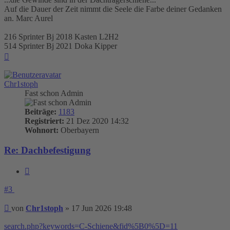
Auf die Dauer der Zeit nimmt die Seele die Farbe deiner Gedanken
an. Marc Aurel
216 Sprinter Bj 2018 Kasten L2H2
514 Sprinter Bj 2021 Doka Kipper
Nach
oben
Chr1stoph
Fast schon Admin
Beiträge:
1183
Registriert:
21 Dez 2020 14:32
Wohnort:
Oberbayern
Re: Dachbefestigung
Zitieren
#3
Beitrag
von
Chr1stoph
»
17 Jun 2026 19:48
search.php?keywords=C-Schiene&fid%5B0%5D=11