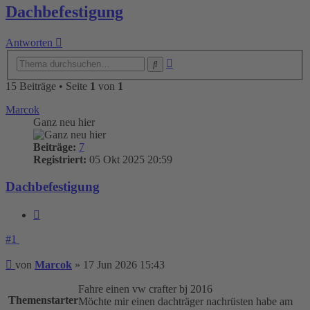
Dachbefestigung
Antworten
Erweiterte
Suche
Suche
15 Beiträge • Seite
1
von
1
Marcok
Ganz neu hier
Beiträge:
7
Registriert:
05 Okt 2025 20:59
Dachbefestigung
Zitieren
#1
Beitrag
von
Marcok
»
17 Jun 2026 15:43
Fahre einen vw crafter bj 2016
Themenstarter
Möchte mir einen dachträger nachrüsten habe am