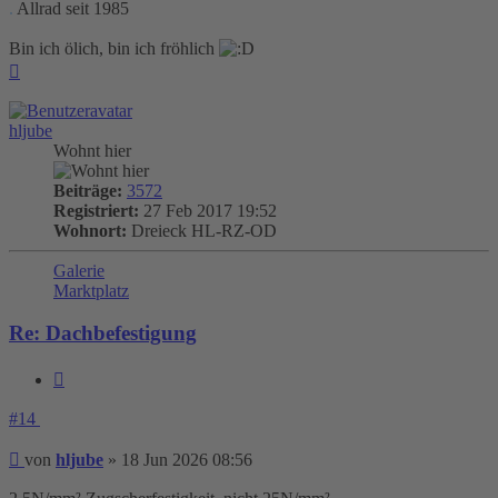
.
Allrad seit 1985
Bin ich ölich, bin ich fröhlich
Nach
oben
hljube
Wohnt hier
Beiträge:
3572
Registriert:
27 Feb 2017 19:52
Wohnort:
Dreieck HL-RZ-OD
Galerie
Marktplatz
Re: Dachbefestigung
Zitieren
#14
Beitrag
von
hljube
»
18 Jun 2026 08:56