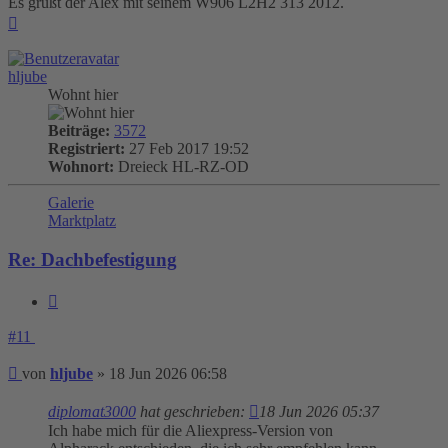
Es grüßt der Alex mit seinem W906 L2H2 313 2012.
Nach
oben
hljube
Wohnt hier
Beiträge:
3572
Registriert:
27 Feb 2017 19:52
Wohnort:
Dreieck HL-RZ-OD
Galerie
Marktplatz
Re: Dachbefestigung
Zitieren
#11
Beitrag
von
hljube
»
18 Jun 2026 06:58
diplomat3000
hat geschrieben:
18 Jun 2026 05:37
Ich habe mich für die Aliexpress-Version von