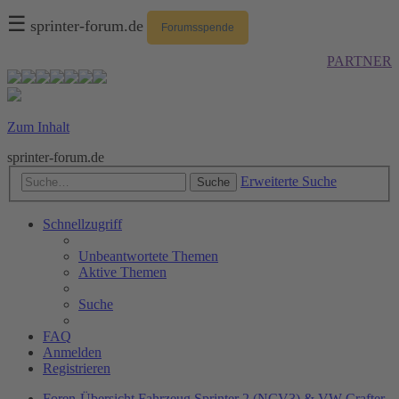
☰
sprinter-forum.de
Forumsspende
PARTNER
Zum Inhalt
sprinter-forum.de
Erweiterte Suche
Suche
Schnellzugriff
Unbeantwortete Themen
Aktive Themen
Suche
FAQ
Anmelden
Registrieren
Foren-Übersicht
Fahrzeug
Sprinter 2 (NCV3) & VW Crafter