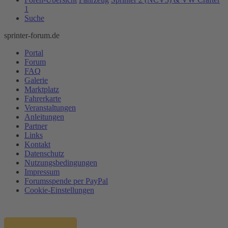
1
Suche
sprinter-forum.de
Portal
Forum
FAQ
Galerie
Marktplatz
Fahrerkarte
Veranstaltungen
Anleitungen
Partner
Links
Kontakt
Datenschutz
Nutzungsbedingungen
Impressum
Forumsspende per PayPal
Cookie-Einstellungen