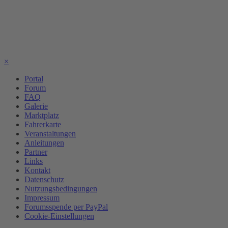
×
Portal
Forum
FAQ
Galerie
Marktplatz
Fahrerkarte
Veranstaltungen
Anleitungen
Partner
Links
Kontakt
Datenschutz
Nutzungsbedingungen
Impressum
Forumsspende per PayPal
Cookie-Einstellungen