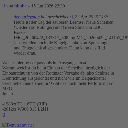
Beitrag
von
hljube
»
15 Jun 2026 22:30
der.harleyman
hat geschrieben:
22 Apr 2026 14:29
Heute ist der Tag der sauberen Bremse! Neue Scheiben
(wieder von Rotinger) und Green Stuff von EBC-
Brakes.
IMG_20260422_133317_308.jpgIMG_20260422_141155_187
Jetzt werden noch die Kugelgelenke von Spurstange
und Traggelenk abgeschmiert. Dann kann das Rad
wieder dran.
Weil es hier besser passt als im Ausgangsthread:
Warum weichst du beim Einbau der Scheiben bezüglich der
Einbaurichtung von der Rottinger Vorgabe ab, also Schlitze in
Drehrichtung ausgerichtet und nicht wie im Beipackzettel
beschrieben andersherum? Gibt das noch mehr Performance?
MFG
Julian
-1988er T3 1.6TD (RIP)
-2012er W906 313 L2H1
Nach
oben