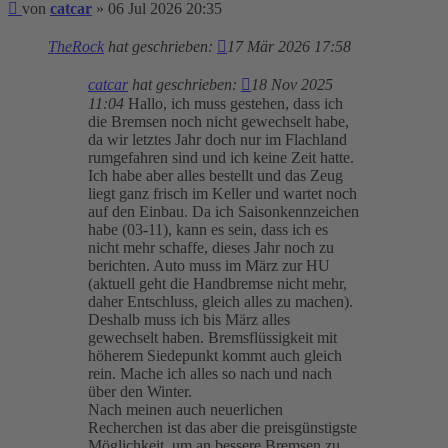
Beitrag
von
catcar
»
06 Jul 2026 20:35
TheRock
hat geschrieben:
17 Mär 2026 17:58
catcar
hat geschrieben:
18 Nov 2025
11:04
Hallo, ich muss gestehen, dass ich
die Bremsen noch nicht gewechselt habe,
da wir letztes Jahr doch nur im Flachland
rumgefahren sind und ich keine Zeit hatte.
Ich habe aber alles bestellt und das Zeug
liegt ganz frisch im Keller und wartet noch
auf den Einbau. Da ich Saisonkennzeichen
habe (03-11), kann es sein, dass ich es
nicht mehr schaffe, dieses Jahr noch zu
berichten. Auto muss im März zur HU
(aktuell geht die Handbremse nicht mehr,
daher Entschluss, gleich alles zu machen).
Deshalb muss ich bis März alles
gewechselt haben. Bremsflüssigkeit mit
höherem Siedepunkt kommt auch gleich
rein. Mache ich alles so nach und nach
über den Winter.
Nach meinen auch neuerlichen
Recherchen ist das aber die preisgünstigste
Möglichkeit, um an bessere Bremsen zu