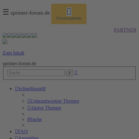
☰
sprinter-forum.de
Forumsspende
PARTNER
Zum Inhalt
sprinter-forum.de
Erweiterte
Suche
Suche
Schnellzugriff
Unbeantwortete Themen
Aktive Themen
Suche
FAQ
Anmelden