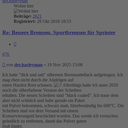
der.harleyman
Wohnt hier
Beiträge:
2621
Registriert:
28 Okt 2018 18:53
Re: Bessere Bremsen, Sportbremsen für Sprinter
Zitieren
#76
Beitrag
von
der.harleyman
»
19 Nov 2025 15:08
Ich hatte "dick und satt" silbernen Bremssattellack aufgetragen. Ich
mag eben nicht durch die Alufelgen auf
einen Haufen Rost schauen.
Allerdings hatte ich anno 2020
noch die silberfarbene Version der Scheiben
erhalten. Die neuen Scheiben sind "black coated". Ich traue dem
aber nicht wirklich und habe gerade ein Paket
mit Pulver bekommen, schwarz matt, hitzebeständig bis 600°C. Die
Scheiben sind vor dem Versand mit einem
Konservierungsöl beschichtet worden. Das werde ich versuchen
gründlich zu entfernen, damit das Pulver guten
Halt findet.