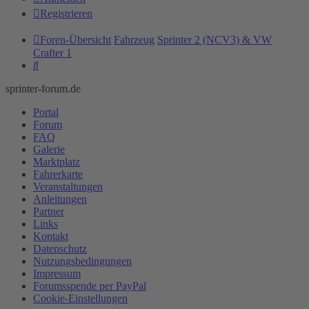
Registrieren
Foren-Übersicht
Fahrzeug
Sprinter 2 (NCV3) & VW
Crafter 1
Suche
sprinter-forum.de
Portal
Forum
FAQ
Galerie
Marktplatz
Fahrerkarte
Veranstaltungen
Anleitungen
Partner
Links
Kontakt
Datenschutz
Nutzungsbedingungen
Impressum
Forumsspende per PayPal
Cookie-Einstellungen