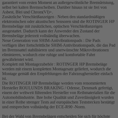
garantiert vom ersten Moment an außergewöhnliche Bremsleistung,
selbst bei kalten Bremsscheiben. Darüber hinaus ist sie frei von
Asbest, Blei und Chrom(VI)+.
Zusätzliche Verschleißanzeigen : Neben den standardmäßigen
elektronischen oder akustischen Sensoren sind die ROTINGER HP
Bremsbeläge mit zusätzlichen, optischen Verschleißanzeigen
ausgestattet. Dadurch kann der Anwender den Zustand der
Bremsbeläge jederzeit vollständig überwachen.
Neue Generation von SHIM-Antivibrationspads : Die Pads
verfügen über fortschrittliche SHIM-Antivibrationspads, die das Pad
im Bremssattel stabilisieren und unerwünschte Mikrovibrationen
eliminieren, wodurch eine ruhige und komfortable Fahrt
gewährleistet wird.
Komplett mit Montagezubehör : ROTINGER HP Bremsbeläge
werden mit einem kompletten Montagesatz geliefert, wodurch die
Montage gemäß den Empfehlungen der Fahrzeughersteller einfach
ist.
Die ROTINGER HP Bremsbeläge werden vom renommierten
Hersteller ROULUNDS BRAKING / Odense, Denmark gefertigt,
einem der weltweit führenden Hersteller von Reibmaterialien für die
Automobilindustrie. Ihre hohe Qualität und Zuverlässigkeit wurden
in einer Reihe strenger Tests auf europäischen Teststrecken bestätigt
und entsprechen vollständig der ECE-R90 -Norm.
Bei der Wahl von Bremsbelägen entscheiden Sie sich für höchste