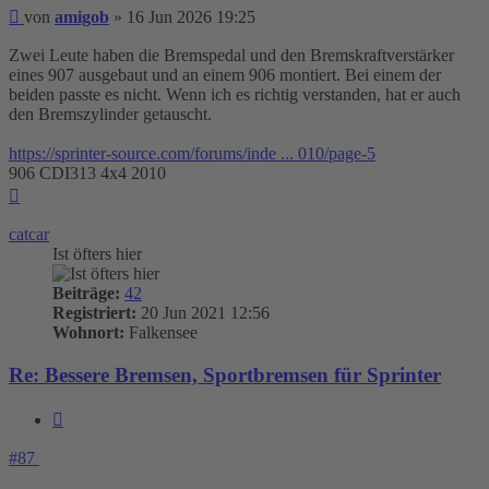
Beitrag
von
amigob
»
16 Jun 2026 19:25
Zwei Leute haben die Bremspedal und den Bremskraftverstärker
eines 907 ausgebaut und an einem 906 montiert. Bei einem der
beiden passte es nicht. Wenn ich es richtig verstanden, hat er auch
den Bremszylinder getauscht.
https://sprinter-source.com/forums/inde ... 010/page-5
906 CDI313 4x4 2010
Nach
oben
catcar
Ist öfters hier
Beiträge:
42
Registriert:
20 Jun 2021 12:56
Wohnort:
Falkensee
Re: Bessere Bremsen, Sportbremsen für Sprinter
Zitieren
#87