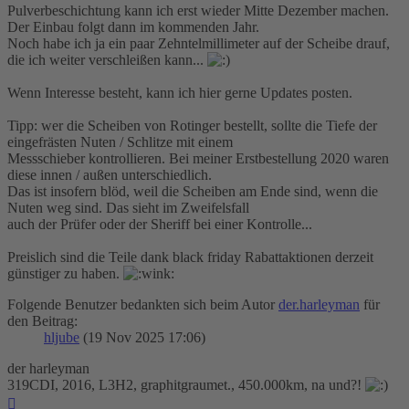
Pulverbeschichtung kann ich erst wieder Mitte Dezember machen.
Der Einbau folgt dann im kommenden Jahr.
Noch habe ich ja ein paar Zehntelmillimeter auf der Scheibe drauf,
die ich weiter verschleißen kann...
Wenn Interesse besteht, kann ich hier gerne Updates posten.
Tipp: wer die Scheiben von Rotinger bestellt, sollte die Tiefe der
eingefrästen Nuten / Schlitze mit einem
Messschieber kontrollieren. Bei meiner Erstbestellung 2020 waren
diese innen / außen unterschiedlich.
Das ist insofern blöd, weil die Scheiben am Ende sind, wenn die
Nuten weg sind. Das sieht im Zweifelsfall
auch der Prüfer oder der Sheriff bei einer Kontrolle...
Preislich sind die Teile dank black friday Rabattaktionen derzeit
günstiger zu haben.
Folgende Benutzer bedankten sich beim Autor
der.harleyman
für
den Beitrag:
hljube
(19 Nov 2025 17:06)
der harleyman
319CDI, 2016, L3H2, graphitgraumet., 450.000km, na und?!
Nach