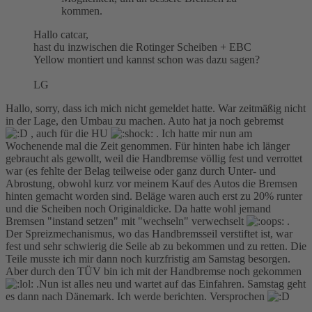
kommen.
Hallo catcar,
hast du inzwischen die Rotinger Scheiben + EBC
Yellow montiert und kannst schon was dazu sagen?
LG
Hallo, sorry, dass ich mich nicht gemeldet hatte. War zeitmäßig nicht
in der Lage, den Umbau zu machen. Auto hat ja noch gebremst
, auch für die HU
. Ich hatte mir nun am
Wochenende mal die Zeit genommen. Für hinten habe ich länger
gebraucht als gewollt, weil die Handbremse völlig fest und verrottet
war (es fehlte der Belag teilweise oder ganz durch Unter- und
Abrostung, obwohl kurz vor meinem Kauf des Autos die Bremsen
hinten gemacht worden sind. Beläge waren auch erst zu 20% runter
und die Scheiben noch Originaldicke. Da hatte wohl jemand
Bremsen "instand setzen" mit "wechseln" verwechselt
.
Der Spreizmechanismus, wo das Handbremsseil verstiftet ist, war
fest und sehr schwierig die Seile ab zu bekommen und zu retten. Die
Teile musste ich mir dann noch kurzfristig am Samstag besorgen.
Aber durch den TÜV bin ich mit der Handbremse noch gekommen
.Nun ist alles neu und wartet auf das Einfahren. Samstag geht
es dann nach Dänemark. Ich werde berichten. Versprochen