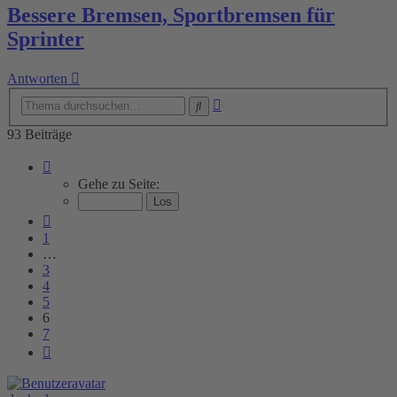
Bessere Bremsen, Sportbremsen für
Sprinter
Antworten
Erweiterte
Suche
Suche
93 Beiträge
Seite
6
Gehe zu Seite:
von
7
Vorherige
1
…
3
4
5
6
7
Nächste