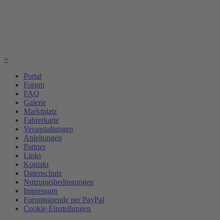
×
Portal
Forum
FAQ
Galerie
Marktplatz
Fahrerkarte
Veranstaltungen
Anleitungen
Partner
Links
Kontakt
Datenschutz
Nutzungsbedingungen
Impressum
Forumsspende per PayPal
Cookie-Einstellungen