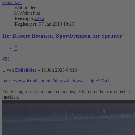
Exilaltbier
Wohnt hier
Beiträge:
4234
Registriert:
07 Jan 2019 18:29
Re: Bessere Bremsen, Sportbremsen für Sprinter
Zitieren
#83
Beitrag
von
Exilaltbier
»
16 Jun 2026 04:13
https://www.icooh.com/de/blog/which-way ... igt%20sein
.
Die Rotinger sind doch auch dementsprechend mit links und rechts
markiert.