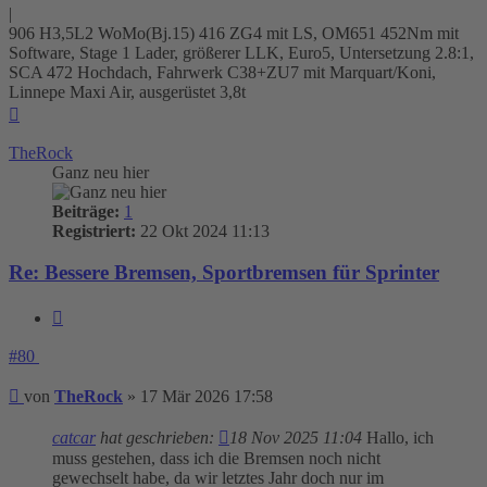
|
906 H3,5L2 WoMo(Bj.15) 416 ZG4 mit LS, OM651 452Nm mit
Software, Stage 1 Lader, größerer LLK, Euro5, Untersetzung 2.8:1,
SCA 472 Hochdach, Fahrwerk C38+ZU7 mit Marquart/Koni,
Linnepe Maxi Air, ausgerüstet 3,8t
Nach
oben
TheRock
Ganz neu hier
Beiträge:
1
Registriert:
22 Okt 2024 11:13
Re: Bessere Bremsen, Sportbremsen für Sprinter
Zitieren
#80
Beitrag
von
TheRock
»
17 Mär 2026 17:58
catcar
hat geschrieben:
18 Nov 2025 11:04
Hallo, ich
muss gestehen, dass ich die Bremsen noch nicht
gewechselt habe, da wir letztes Jahr doch nur im