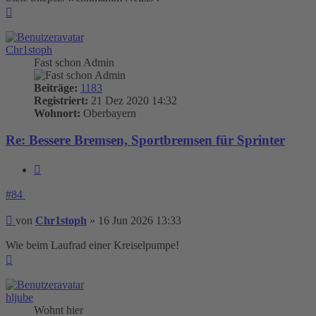
Nach
oben
Chr1stoph
Fast schon Admin
Beiträge:
1183
Registriert:
21 Dez 2020 14:32
Wohnort:
Oberbayern
Re: Bessere Bremsen, Sportbremsen für Sprinter
Zitieren
#84
Beitrag
von
Chr1stoph
»
16 Jun 2026 13:33
Wie beim Laufrad einer Kreiselpumpe!
Nach
oben
hljube
Wohnt hier