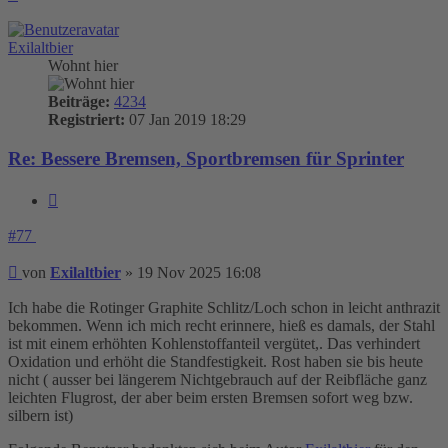
oben
Exilaltbier
Wohnt hier
Beiträge:
4234
Registriert:
07 Jan 2019 18:29
Re: Bessere Bremsen, Sportbremsen für Sprinter
Zitieren
#77
Beitrag
von
Exilaltbier
»
19 Nov 2025 16:08
Ich habe die Rotinger Graphite Schlitz/Loch schon in leicht anthrazit
bekommen. Wenn ich mich recht erinnere, hieß es damals, der Stahl
ist mit einem erhöhten Kohlenstoffanteil vergütet,. Das verhindert
Oxidation und erhöht die Standfestigkeit. Rost haben sie bis heute
nicht ( ausser bei längerem Nichtgebrauch auf der Reibfläche ganz
leichten Flugrost, der aber beim ersten Bremsen sofort weg bzw.
silbern ist)