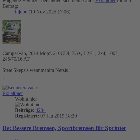
Folgende Benutzer bedankten sich beim Autor
Exilaltbier
für den
Beitrag:
hljube
(19 Nov 2025 17:06)
CamperVan, 2014 Mopf, 216CDI, 7G+, L2H1, 2x4, 100L,
245/70/16 AT
Stete Skepsis wennmanim Netzis !
Nach
oben
Exilaltbier
Wohnt hier
Beiträge:
4234
Registriert:
07 Jan 2019 18:29
Re: Bessere Bremsen, Sportbremsen für Sprinter
Zitieren