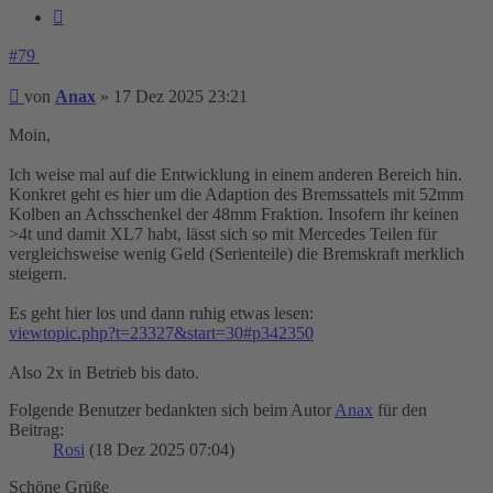
Zitieren
#79
Beitrag
von
Anax
»
17 Dez 2025 23:21
Moin,
Ich weise mal auf die Entwicklung in einem anderen Bereich hin.
Konkret geht es hier um die Adaption des Bremssattels mit 52mm
Kolben an Achsschenkel der 48mm Fraktion. Insofern ihr keinen
>4t und damit XL7 habt, lässt sich so mit Mercedes Teilen für
vergleichsweise wenig Geld (Serienteile) die Bremskraft merklich
steigern.
Es geht hier los und dann ruhig etwas lesen:
viewtopic.php?t=23327&start=30#p342350
Also 2x in Betrieb bis dato.
Folgende Benutzer bedankten sich beim Autor
Anax
für den
Beitrag:
Rosi
(18 Dez 2025 07:04)
Schöne Grüße