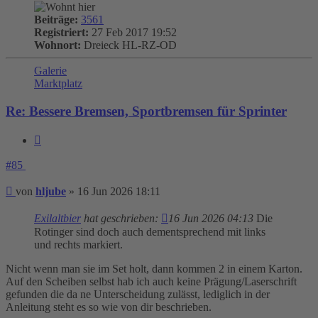
Beiträge:
3561
Registriert:
27 Feb 2017 19:52
Wohnort:
Dreieck HL-RZ-OD
Galerie
Marktplatz
Re: Bessere Bremsen, Sportbremsen für Sprinter
Zitieren
#85
Beitrag
von
hljube
»
16 Jun 2026 18:11
Exilaltbier
hat geschrieben:
16 Jun 2026 04:13
Die
Rotinger sind doch auch dementsprechend mit links
und rechts markiert.
Nicht wenn man sie im Set holt, dann kommen 2 in einem Karton.
Auf den Scheiben selbst hab ich auch keine Prägung/Laserschrift
gefunden die da ne Unterscheidung zulässt, lediglich in der
Anleitung steht es so wie von dir beschrieben.