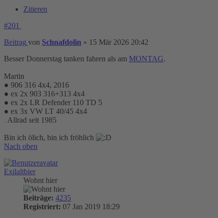
Zitieren
#201
Beitrag
von
Schnafdolin
»
15 Mär 2026 20:42
Besser Donnerstag tanken fahren als am
MONTAG
.
Martin
● 906 316 4x4, 2016
● ex 2x 903 316+313 4x4
● ex 2x LR Defender 110 TD 5
● ex 3x VW LT 40/45 4x4
.
Allrad seit 1985
Bin ich ölich, bin ich fröhlich
Nach oben
Exilaltbier
Wohnt hier
Beiträge:
4235
Registriert:
07 Jan 2019 18:29