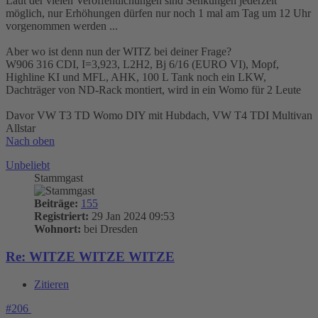
Laut der vielen Veröffentlichungen sind Senkungen jederzeit
möglich, nur Erhöhungen dürfen nur noch 1 mal am Tag um 12 Uhr
vorgenommen werden ...
Aber wo ist denn nun der WITZ bei deiner Frage?
W906 316 CDI, I=3,923, L2H2, Bj 6/16 (EURO VI), Mopf,
Highline KI und MFL, AHK, 100 L Tank noch ein LKW,
Dachträger von ND-Rack montiert, wird in ein Womo für 2 Leute
Davor VW T3 TD Womo DIY mit Hubdach, VW T4 TDI Multivan
Allstar
Nach oben
Unbeliebt
Stammgast
Beiträge:
155
Registriert:
29 Jan 2024 09:53
Wohnort:
bei Dresden
Re: WITZE WITZE WITZE
Zitieren
#206