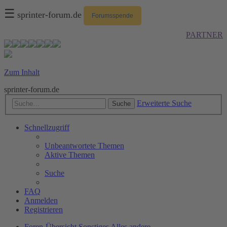
☰
sprinter-forum.de
Forumsspende
PARTNER
Zum Inhalt
sprinter-forum.de
Erweiterte Suche
Suche
Schnellzugriff
Unbeantwortete Themen
Aktive Themen
Suche
FAQ
Anmelden
Registrieren
Foren-Übersicht
Sonstiges
Alles andere...