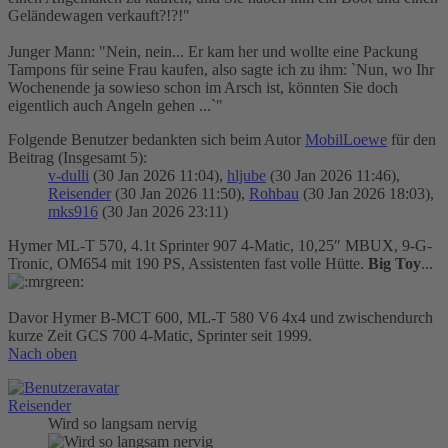
Geländewagen verkauft?!?!"
Junger Mann: "Nein, nein... Er kam her und wollte eine Packung
Tampons für seine Frau kaufen, also sagte ich zu ihm: `Nun, wo Ihr
Wochenende ja sowieso schon im Arsch ist, könnten Sie doch
eigentlich auch Angeln gehen ...`"
Folgende Benutzer bedankten sich beim Autor
MobilLoewe
für den
Beitrag (Insgesamt 5):
v-dulli
(30 Jan 2026 11:04),
hljube
(30 Jan 2026 11:46),
Reisender
(30 Jan 2026 11:50),
Rohbau
(30 Jan 2026 18:03),
mks916
(30 Jan 2026 23:11)
Hymer ML-T 570, 4.1t Sprinter 907 4-Matic, 10,25″ MBUX, 9-G-
Tronic, OM654 mit 190 PS, Assistenten fast volle Hütte.
Big Toy
...
Davor Hymer B-MCT 600, ML-T 580 V6 4x4 und zwischendurch
kurze Zeit GCS 700 4-Matic, Sprinter seit 1999.
Nach oben
Reisender
Wird so langsam nervig