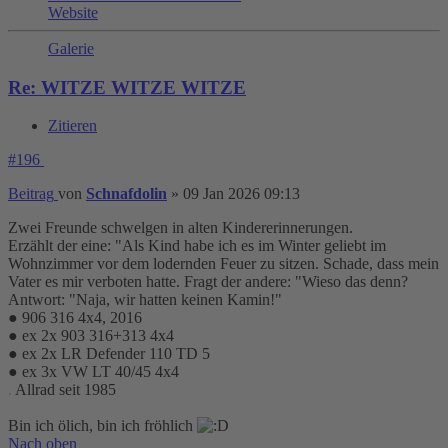
Website
Galerie
Re: WITZE WITZE WITZE
Zitieren
#196
Beitrag
von
Schnafdolin
»
09 Jan 2026 09:13
Zwei Freunde schwelgen in alten Kindererinnerungen.
Erzählt der eine: "Als Kind habe ich es im Winter geliebt im
Wohnzimmer vor dem lodernden Feuer zu sitzen. Schade, dass mein
Vater es mir verboten hatte. Fragt der andere: "Wieso das denn?
Antwort: "Naja, wir hatten keinen Kamin!"
● 906 316 4x4, 2016
● ex 2x 903 316+313 4x4
● ex 2x LR Defender 110 TD 5
● ex 3x VW LT 40/45 4x4
.
Allrad seit 1985
Bin ich ölich, bin ich fröhlich
Nach oben