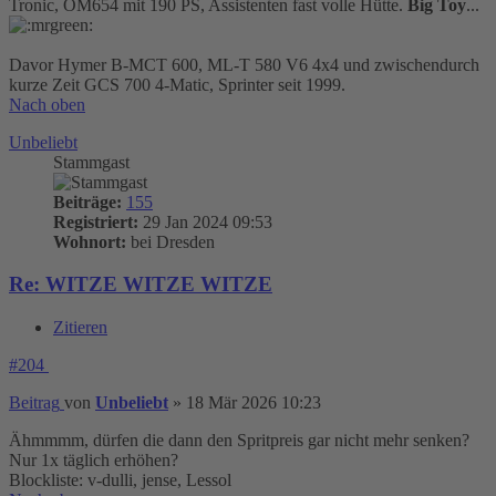
Tronic, OM654 mit 190 PS, Assistenten fast volle Hütte.
Big Toy
...
Davor Hymer B-MCT 600, ML-T 580 V6 4x4 und zwischendurch
kurze Zeit GCS 700 4-Matic, Sprinter seit 1999.
Nach oben
Unbeliebt
Stammgast
Beiträge:
155
Registriert:
29 Jan 2024 09:53
Wohnort:
bei Dresden
Re: WITZE WITZE WITZE
Zitieren
#204
Beitrag
von
Unbeliebt
»
18 Mär 2026 10:23
Ähmmmm, dürfen die dann den Spritpreis gar nicht mehr senken?
Nur 1x täglich erhöhen?
Blockliste: v-dulli, jense, Lessol