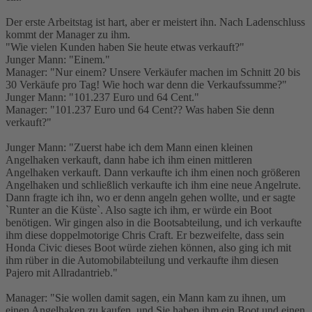
Der erste Arbeitstag ist hart, aber er meistert ihn. Nach Ladenschluss
kommt der Manager zu ihm.
"Wie vielen Kunden haben Sie heute etwas verkauft?"
Junger Mann: "Einem."
Manager: "Nur einem? Unsere Verkäufer machen im Schnitt 20 bis
30 Verkäufe pro Tag! Wie hoch war denn die Verkaufssumme?"
Junger Mann: "101.237 Euro und 64 Cent."
Manager: "101.237 Euro und 64 Cent?? Was haben Sie denn
verkauft?"
Junger Mann: "Zuerst habe ich dem Mann einen kleinen
Angelhaken verkauft, dann habe ich ihm einen mittleren
Angelhaken verkauft. Dann verkaufte ich ihm einen noch größeren
Angelhaken und schließlich verkaufte ich ihm eine neue Angelrute.
Dann fragte ich ihn, wo er denn angeln gehen wollte, und er sagte
`Runter an die Küste`. Also sagte ich ihm, er würde ein Boot
benötigen. Wir gingen also in die Bootsabteilung, und ich verkaufte
ihm diese doppelmotorige Chris Craft. Er bezweifelte, dass sein
Honda Civic dieses Boot würde ziehen können, also ging ich mit
ihm rüber in die Automobilabteilung und verkaufte ihm diesen
Pajero mit Allradantrieb."
Manager: "Sie wollen damit sagen, ein Mann kam zu ihnen, um
einen Angelhaken zu kaufen, und Sie haben ihm ein Boot und einen