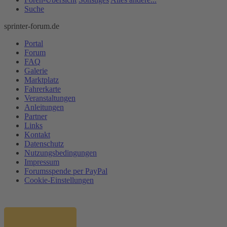
Suche
sprinter-forum.de
Portal
Forum
FAQ
Galerie
Marktplatz
Fahrerkarte
Veranstaltungen
Anleitungen
Partner
Links
Kontakt
Datenschutz
Nutzungsbedingungen
Impressum
Forumsspende per PayPal
Cookie-Einstellungen