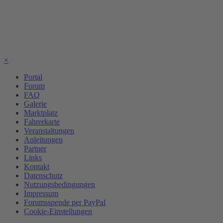
×
Portal
Forum
FAQ
Galerie
Marktplatz
Fahrerkarte
Veranstaltungen
Anleitungen
Partner
Links
Kontakt
Datenschutz
Nutzungsbedingungen
Impressum
Forumsspende per PayPal
Cookie-Einstellungen