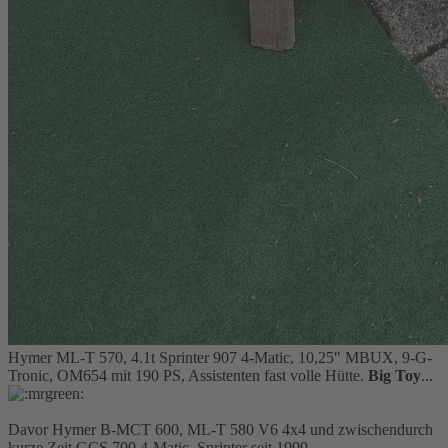
Hymer ML-T 570, 4.1t Sprinter 907 4-Matic, 10,25″ MBUX, 9-G-
Tronic, OM654 mit 190 PS, Assistenten fast volle Hütte.
Big Toy
...
Davor Hymer B-MCT 600, ML-T 580 V6 4x4 und zwischendurch
kurze Zeit GCS 700 4-Matic, Sprinter seit 1999.