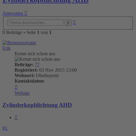
Antworten
Erweiterte
Suche
Suche
8 Beiträge • Seite
1
von
1
Erik
Kennt sich schon aus
Beiträge:
77
Registriert:
03 Nov 2015 13:00
Wohnort:
Oberbayern
Kontaktdaten:
Kontaktdaten
von
Website
Erik
Zylinderkopfdichtung AHD
Zitieren
#1