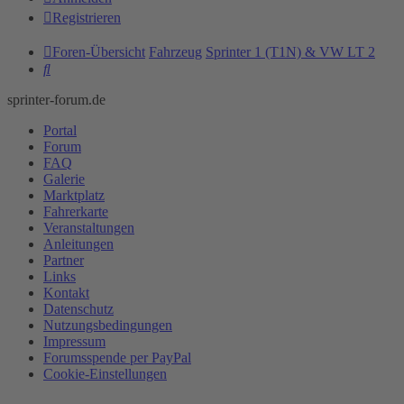
Registrieren
Foren-Übersicht
Fahrzeug
Sprinter 1 (T1N) & VW LT 2
Suche
sprinter-forum.de
Portal
Forum
FAQ
Galerie
Marktplatz
Fahrerkarte
Veranstaltungen
Anleitungen
Partner
Links
Kontakt
Datenschutz
Nutzungsbedingungen
Impressum
Forumsspende per PayPal
Cookie-Einstellungen