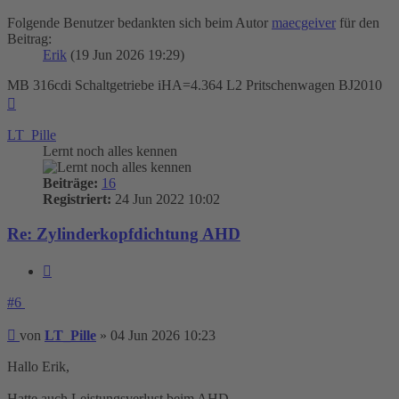
Folgende Benutzer bedankten sich beim Autor
maecgeiver
für den
Beitrag:
Erik
(19 Jun 2026 19:29)
MB 316cdi Schaltgetriebe iHA=4.364 L2 Pritschenwagen BJ2010
Nach
oben
LT_Pille
Lernt noch alles kennen
Beiträge:
16
Registriert:
24 Jun 2022 10:02
Re: Zylinderkopfdichtung AHD
Zitieren
#6
Beitrag
von
LT_Pille
»
04 Jun 2026 10:23
Hallo Erik,
Hatte auch Leistungsverlust beim AHD.