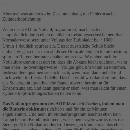
...
Aber mal was anderes - im Zusammenhang mit Fehlerursache
Zylinderkopfichtung:
Wenn der AHD im Notlaufprogramm ist, macht sich das
hauptsächlich durch einen deutlichen Leistungsverlust bemerktbar.
Normalerweise setzt unter Vollgas der Turbolader bei ~1600
U/min⁻1 deutlich spürbar ein. Dieser zusätzliche Schub bliebt
einfach weg, so dass man ab dieser Drehzahl einfach keine Leistung
spürt, an Bergen herunterschalten muss usw. Was aber auch im
Notlaufprogramm passiert ist, dass die Abgase leicht qualmen, wenn
man eben - notwendigerweise - Vollgas gibt, um voran zu kommen.
Insbesondere qualmen sie auch nach, wenn man dann anhält und
noch weiter im Leerlauf bleibt. Das hat wohl was damit zu tun, dass
das Steuergerät irgendwelche Standardwerte hernimmt für
Einspritzung etc. und dann qualmt er eben, was man leicht für einen
Zylinderkopfdichtungsschaden halten kann.
Das Notlaufprogramm des AHD lässt sich löschen, indem man
die Batterie abklemmt
(ich hab's mal für einige Minuten
abgeklemmt). Und nein, im Notlaufprogramm leuchtet eben kein
Lämpchen im Kombiinstrument, was einem sagen würde, dass das
Steuergerät im Notlaufmodus ist. Deswegen könnte man das eben
für sonstwas anderes halten, z.B. eben für Kopfdichtungsschaden,