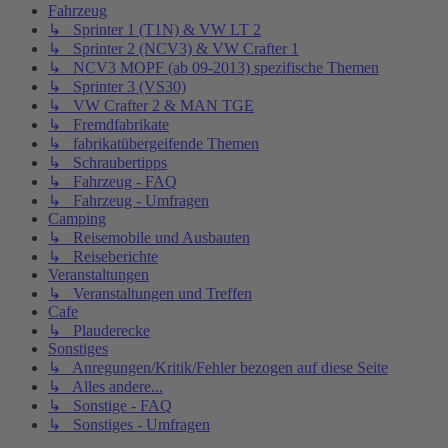
Fahrzeug
↳ Sprinter 1 (T1N) & VW LT 2
↳ Sprinter 2 (NCV3) & VW Crafter 1
↳ NCV3 MOPF (ab 09-2013) spezifische Themen
↳ Sprinter 3 (VS30)
↳ VW Crafter 2 & MAN TGE
↳ Fremdfabrikate
↳ fabrikatübergeifende Themen
↳ Schraubertipps
↳ Fahrzeug - FAQ
↳ Fahrzeug - Umfragen
Camping
↳ Reisemobile und Ausbauten
↳ Reiseberichte
Veranstaltungen
↳ Veranstaltungen und Treffen
Cafe
↳ Plauderecke
Sonstiges
↳ Anregungen/Kritik/Fehler bezogen auf diese Seite
↳ Alles andere...
↳ Sonstige - FAQ
↳ Sonstiges - Umfragen