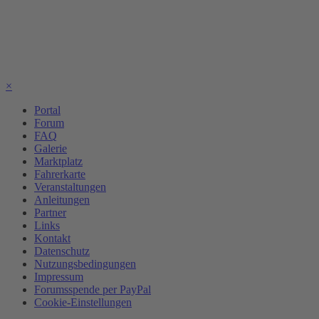
×
Portal
Forum
FAQ
Galerie
Marktplatz
Fahrerkarte
Veranstaltungen
Anleitungen
Partner
Links
Kontakt
Datenschutz
Nutzungsbedingungen
Impressum
Forumsspende per PayPal
Cookie-Einstellungen