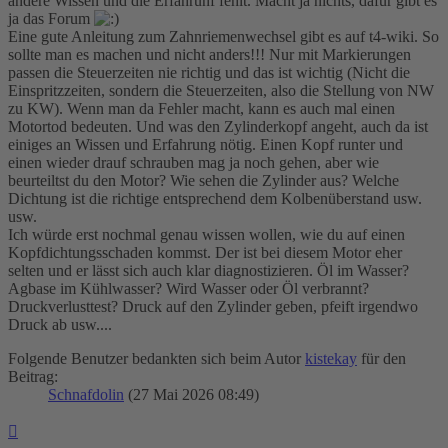
andere Wissen und die Erfahrunf fehlt. Macht ja nichts, dafür gibt es
ja das Forum
Eine gute Anleitung zum Zahnriemenwechsel gibt es auf t4-wiki. So
sollte man es machen und nicht anders!!! Nur mit Markierungen
passen die Steuerzeiten nie richtig und das ist wichtig (Nicht die
Einspritzzeiten, sondern die Steuerzeiten, also die Stellung von NW
zu KW). Wenn man da Fehler macht, kann es auch mal einen
Motortod bedeuten. Und was den Zylinderkopf angeht, auch da ist
einiges an Wissen und Erfahrung nötig. Einen Kopf runter und
einen wieder drauf schrauben mag ja noch gehen, aber wie
beurteiltst du den Motor? Wie sehen die Zylinder aus? Welche
Dichtung ist die richtige entsprechend dem Kolbenüberstand usw.
usw.
Ich würde erst nochmal genau wissen wollen, wie du auf einen
Kopfdichtungsschaden kommst. Der ist bei diesem Motor eher
selten und er lässt sich auch klar diagnostizieren. Öl im Wasser?
Agbase im Kühlwasser? Wird Wasser oder Öl verbrannt?
Druckverlusttest? Druck auf den Zylinder geben, pfeift irgendwo
Druck ab usw....
Folgende Benutzer bedankten sich beim Autor
kistekay
für den
Beitrag:
Schnafdolin
(27 Mai 2026 08:49)
Nach
oben