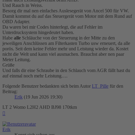
Und Rauch in Weiss.
Besorg dir mal nen einfaches Auslesegerät von Ancel 500 für VW.
Damit kommst du auf das Steuergerät vom Motor mit dem Rund auf
OBD Adapter.
Da waren bei mir Codes hinterlegt, die auf Fehler im
Unterdrucksystem hingedeutet haben.
Habe
alle
Schläuche von der Steuerung in der Mitte zu den
jeweiligen Anschlüssen am Filterkasten Turbo usw erneuert, da alle
porös. Seit dem keine Fehler mehr und Leistung wieder da. Kostet
nicht die Welt und kann viel ausmachen. Brauchst aber nen paar
Meter Leitung.
Grüße
Und falls dir eine Schraube in den Schlauch vom AGR fällt hast du
auf einmal noch mehr Leistung….
Folgende Benutzer bedankten sich beim Autor
LT_Pille
für den
Beitrag:
Erik
(19 Jun 2026 19:30)
LT 2 Womo L2H2 AHD BJ98 170tkm
Nach
oben
Erik
Kennt sich schon aus