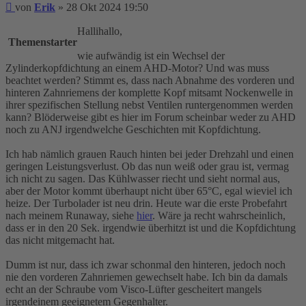
Beitrag
von
Erik
»
28 Okt 2024 19:50
Hallihallo,
Themenstarter
wie aufwändig ist ein Wechsel der
Zylinderkopfdichtung an einem AHD-Motor? Und was muss
beachtet werden? Stimmt es, dass nach Abnahme des vorderen und
hinteren Zahnriemens der komplette Kopf mitsamt Nockenwelle in
ihrer spezifischen Stellung nebst Ventilen runtergenommen werden
kann? Blöderweise gibt es hier im Forum scheinbar weder zu AHD
noch zu ANJ irgendwelche Geschichten mit Kopfdichtung.
Ich hab nämlich grauen Rauch hinten bei jeder Drehzahl und einen
geringen Leistungsverlust. Ob das nun weiß oder grau ist, vermag
ich nicht zu sagen. Das Kühlwasser riecht und sieht normal aus,
aber der Motor kommt überhaupt nicht über 65°C, egal wieviel ich
heize. Der Turbolader ist neu drin. Heute war die erste Probefahrt
nach meinem Runaway, siehe
hier
. Wäre ja recht wahrscheinlich,
dass er in den 20 Sek. irgendwie überhitzt ist und die Kopfdichtung
das nicht mitgemacht hat.
Dumm ist nur, dass ich zwar schonmal den hinteren, jedoch noch
nie den vorderen Zahnriemen gewechselt habe. Ich bin da damals
echt an der Schraube vom Visco-Lüfter gescheitert mangels
irgendeinem geeignetem Gegenhalter.