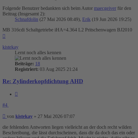
Folgende Benutzer bedankten sich beim Autor
maecgeiver
für den
Beitrag (Insgesamt 2):
Schnafdolin
(27 Mai 2026 08:49),
Erik
(19 Jun 2026 19:25)
MB 316cdi Schaltgetriebe iHA=4.364 L2 Pritschenwagen BJ2010
Nach
oben
kistekay
Lernt noch alles kennen
Beiträge:
18
Registriert:
03 Aug 2025 21:24
Re: Zylinderkopfdichtung AHD
Zitieren
#4
Beitrag
von
kistekay
»
27 Mai 2026 07:07
die fehlenden Antworten liegen vielleicht an der doch recht wilden
Beschreibung, die lässt durchscheinen, dass dir da doch das ein oder