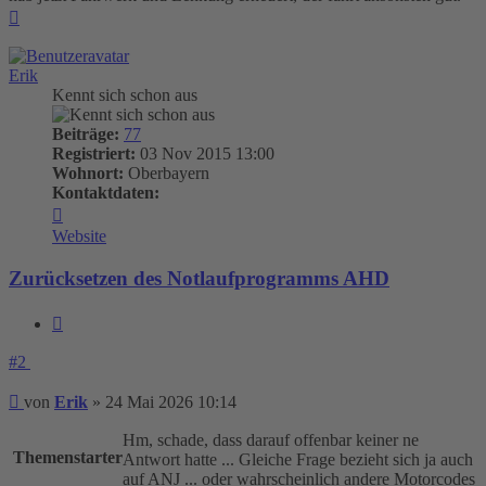
Nach
oben
Erik
Kennt sich schon aus
Beiträge:
77
Registriert:
03 Nov 2015 13:00
Wohnort:
Oberbayern
Kontaktdaten:
Kontaktdaten
von
Website
Erik
Zurücksetzen des Notlaufprogramms AHD
Zitieren
#2
Beitrag
von
Erik
»
24 Mai 2026 10:14
Hm, schade, dass darauf offenbar keiner ne
Themenstarter
Antwort hatte ... Gleiche Frage bezieht sich ja auch
auf ANJ ... oder wahrscheinlich andere Motorcodes