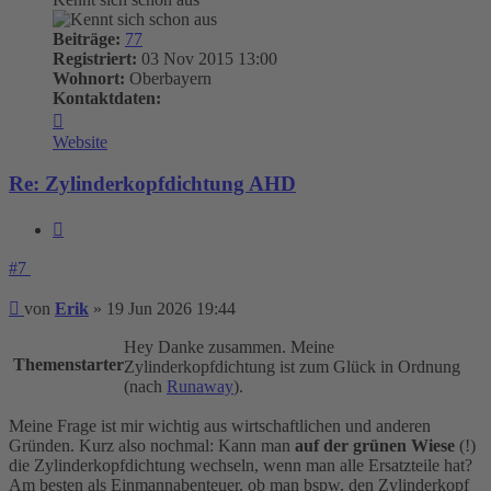
Beiträge:
77
Registriert:
03 Nov 2015 13:00
Wohnort:
Oberbayern
Kontaktdaten:
Kontaktdaten
von
Website
Erik
Re: Zylinderkopfdichtung AHD
Zitieren
#7
Beitrag
von
Erik
»
19 Jun 2026 19:44
Hey Danke zusammen. Meine
Themenstarter
Zylinderkopfdichtung ist zum Glück in Ordnung
(nach
Runaway
).
Meine Frage ist mir wichtig aus wirtschaftlichen und anderen
Gründen. Kurz also nochmal: Kann man
auf der grünen Wiese
(!)
die Zylinderkopfdichtung wechseln, wenn man alle Ersatzteile hat?
Am besten als Einmannabenteuer, ob man bspw. den Zylinderkopf