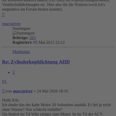
Ventilschaftdichtungen etc. Hier also für die Notizen (weil ich's
nirgendwo im Forum finden konnte).
Nach
oben
maecgeiver
Stammgast
Beiträge:
263
Registriert:
05 Mai 2015 23:12
Marktplatz
Re: Zylinderkopfdichtung AHD
Zitieren
#3
Beitrag
von
maecgeiver
»
24 Mai 2026 18:16
Hallo Eric.
Ich denke das der kalte Motor 20 Sekunden aushält. Er lief ja nicht
ohne Wasser? Nur schlecht entlüftet?
Du findest im T4 Wiki einiges zum Motor. Ist im T4 der ACV.