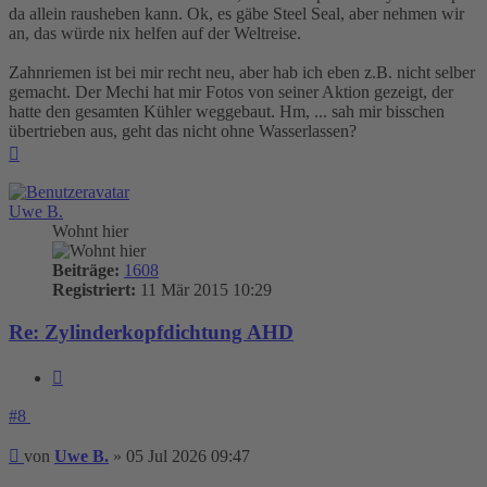
da allein rausheben kann. Ok, es gäbe Steel Seal, aber nehmen wir
an, das würde nix helfen auf der Weltreise.
Zahnriemen ist bei mir recht neu, aber hab ich eben z.B. nicht selber
gemacht. Der Mechi hat mir Fotos von seiner Aktion gezeigt, der
hatte den gesamten Kühler weggebaut. Hm, ... sah mir bisschen
übertrieben aus, geht das nicht ohne Wasserlassen?
Nach
oben
Uwe B.
Wohnt hier
Beiträge:
1608
Registriert:
11 Mär 2015 10:29
Re: Zylinderkopfdichtung AHD
Zitieren
#8
Beitrag
von
Uwe B.
»
05 Jul 2026 09:47