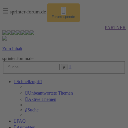
☰
sprinter-forum.de
Forumsspende
PARTNER
Zum Inhalt
sprinter-forum.de
Erweiterte
Suche
Suche
Schnellzugriff
Unbeantwortete Themen
Aktive Themen
Suche
FAQ
Anmelden