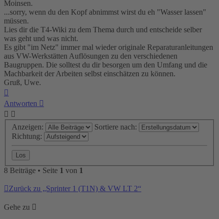
Moinsen.
...sorry, wenn du den Kopf abnimmst wirst du eh "Wasser lassen"
müssen.
Lies dir die T4-Wiki zu dem Thema durch und entscheide selber
was geht und was nicht.
Es gibt "im Netz" immer mal wieder originale Reparaturanleitungen
aus VW-Werkstätten Auflösungen zu den verschiedenen
Baugruppen. Die solltest du dir besorgen um den Umfang und die
Machbarkeit der Arbeiten selbst einschätzen zu können.
Gruß, Uwe.
Nach
oben
Antworten
Anzeigen:
Sortiere nach:
Richtung:
8 Beiträge • Seite
1
von
1
Zurück zu „Sprinter 1 (T1N) & VW LT 2“
Gehe zu