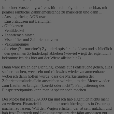
In meiner Vorstellung wäre es für mich möglich und machbar, mir
penibel sämtliche Zahnriemenstände zu markieren und dann ...
- Ansaugbrücke, AGR usw.
- Einspritzdüsen mit Leitungen
- Glühkerzen
- Ventildeckel
- Zahnriemen hinten
- Viscolüfter und Zahnriemen vorn
- Vakuumpumpe
- die eine (? .. nur eine?) Zylinderkopfschraube lösen und schließlich
- den gesamten Zylinderkopf abheben (wieviel wiegt der eigentlich?
bekomme ich das hier auf der Wiese alleine hin?)
Dann wäre ich an der Dichtung, könnte auf Fehlersuche gehen, alles
sauber machen, wechseln und rückwärts wieder zusammenbauen,
wobei ich dann hoffen würde, dass die Markierungen der
Zahnriemenstände allein ausreichen würden, um den Motor wieder
zum Laufen zu bringen (korrekt oder nicht?). Feinjustierung des
Einspritzzeitpunkts kann man ja später noch machen.
Der Motor hat jetzt 289.000 km und ich hab eigentlich nichts mehr
zu verlieren. Finanziell kann ich mir noch überlegen es in Osteuropa
machen zu lassen. Will den Wagen erhalten, der ist sehr nützlich und
hab jetzt Fahrwerk und Lenkung erneuert, der fährt ansonsten gut.