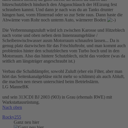
hitzeschutzblech hindurch den Abgasschlauch der HEizung fest
schrauben kannst. Und dann je nach was du an Tanks drunter
hängen hast, vorm Hinterrad oder so zur Seite raus. Dann haste die
Abwärme vom Rohr noch unterm Auto, wärmerer Boden
Die Verbrennungszuluft würd ich zwischen Karosse und Hitzeblech
nach vorne und oben neben dem Innenraumgebläse /
Scheibenwischwasser ausm Motorraum schnaufen lassen... Da is
genug platz dazwischen für das Frischluftrohr, und man kommt auch
problemlos hinter den schutzblechen vom Turbo hoch und in den
Motorraum. Also das hintere Schutzblech, nicht das vordere (was da
seitlich am längsträger angeschraubt ist.)
Verbau die Schalldämpfer, sowohl Zuluft (eher ein Filter, aber man
hört das Seitenkanalgebläse nicht mehr so schlimm) als auch Abluft,
die machen nen riesen unterschied beim Betriebslärm.
LG ManneBK
und sein 313CDI BJ 2003 (903) in Grau (ehemals RWE) mit
Warkstattausrüstung.
Nach oben
Rocky255
Ganz neu hier