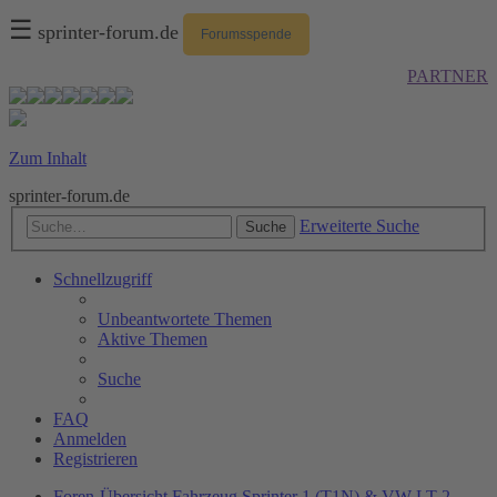
☰
sprinter-forum.de
Forumsspende
PARTNER
Zum Inhalt
sprinter-forum.de
Erweiterte Suche
Suche
Schnellzugriff
Unbeantwortete Themen
Aktive Themen
Suche
FAQ
Anmelden
Registrieren
Foren-Übersicht
Fahrzeug
Sprinter 1 (T1N) & VW LT 2