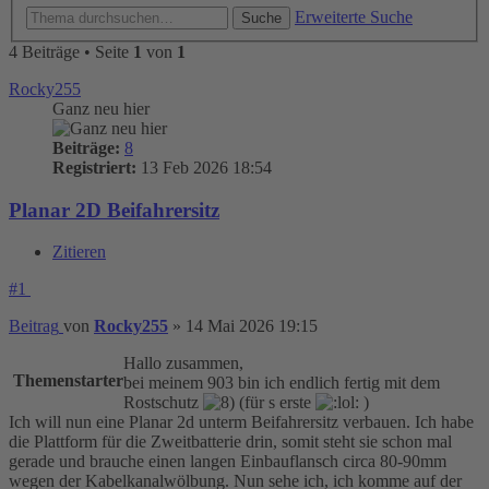
Erweiterte Suche
Suche
4 Beiträge • Seite
1
von
1
Rocky255
Ganz neu hier
Beiträge:
8
Registriert:
13 Feb 2026 18:54
Planar 2D Beifahrersitz
Zitieren
#1
Beitrag
von
Rocky255
»
14 Mai 2026 19:15
Hallo zusammen,
Themenstarter
bei meinem 903 bin ich endlich fertig mit dem
Rostschutz
(für s erste
)
Ich will nun eine Planar 2d unterm Beifahrersitz verbauen. Ich habe
die Plattform für die Zweitbatterie drin, somit steht sie schon mal
gerade und brauche einen langen Einbauflansch circa 80-90mm
wegen der Kabelkanalwölbung. Nun sehe ich, ich komme auf der