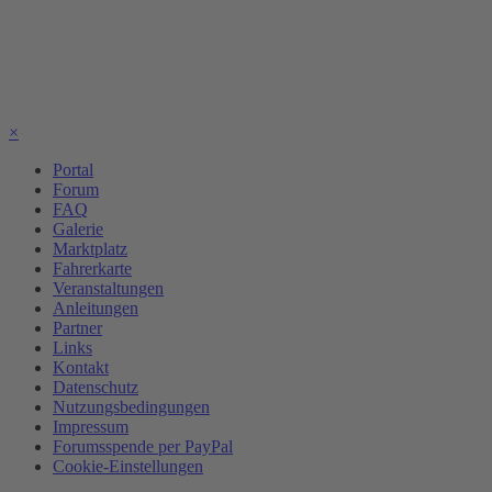
×
Portal
Forum
FAQ
Galerie
Marktplatz
Fahrerkarte
Veranstaltungen
Anleitungen
Partner
Links
Kontakt
Datenschutz
Nutzungsbedingungen
Impressum
Forumsspende per PayPal
Cookie-Einstellungen