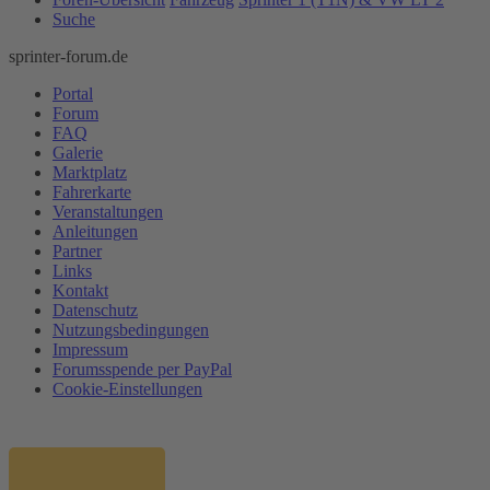
Suche
sprinter-forum.de
Portal
Forum
FAQ
Galerie
Marktplatz
Fahrerkarte
Veranstaltungen
Anleitungen
Partner
Links
Kontakt
Datenschutz
Nutzungsbedingungen
Impressum
Forumsspende per PayPal
Cookie-Einstellungen