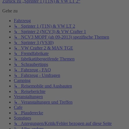
Zurück zu „Sprinter 1 (T1N) & VW LT 2“
Gehe zu
Fahrzeug
↳ Sprinter 1 (T1N) & VW LT 2
↳ Sprinter 2 (NCV3) & VW Crafter 1
↳ NCV3 MOPF (ab 09-2013) spezifische Themen
↳ Sprinter 3 (VS30)
↳ VW Crafter 2 & MAN TGE
↳ Fremdfabrikate
↳ fabrikatübergeifende Themen
↳ Schraubertipps
↳ Fahrzeug - FAQ
↳ Fahrzeug - Umfragen
Camping
↳ Reisemobile und Ausbauten
↳ Reiseberichte
Veranstaltungen
↳ Veranstaltungen und Treffen
Cafe
↳ Plauderecke
Sonstiges
↳ Anregungen/Kritik/Fehler bezogen auf diese Seite
↳ Alles andere...