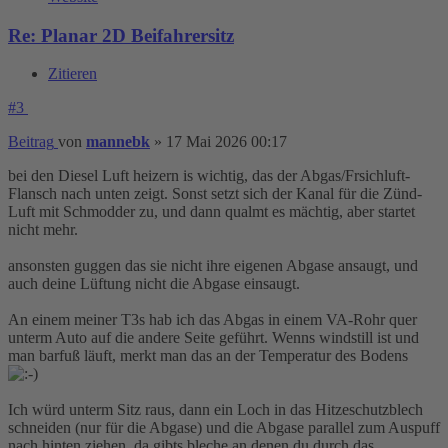
Re: Planar 2D Beifahrersitz
Zitieren
#3
Beitrag
von
mannebk
»
17 Mai 2026 00:17
bei den Diesel Luft heizern is wichtig, das der Abgas/Frsichluft-
Flansch nach unten zeigt. Sonst setzt sich der Kanal für die Zünd-
Luft mit Schmodder zu, und dann qualmt es mächtig, aber startet
nicht mehr.
ansonsten guggen das sie nicht ihre eigenen Abgase ansaugt, und
auch deine Lüftung nicht die Abgase einsaugt.
An einem meiner T3s hab ich das Abgas in einem VA-Rohr quer
unterm Auto auf die andere Seite geführt. Wenns windstill ist und
man barfuß läuft, merkt man das an der Temperatur des Bodens
Ich würd unterm Sitz raus, dann ein Loch in das Hitzeschutzblech
schneiden (nur für die Abgase) und die Abgase parallel zum Auspuff
nach hinten ziehen, da gibts bleche an denen du durch das