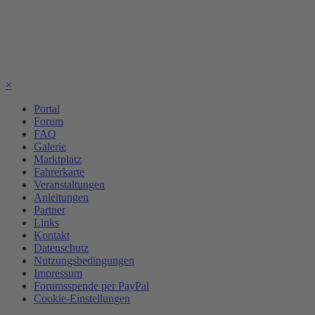
×
Portal
Forum
FAQ
Galerie
Marktplatz
Fahrerkarte
Veranstaltungen
Anleitungen
Partner
Links
Kontakt
Datenschutz
Nutzungsbedingungen
Impressum
Forumsspende per PayPal
Cookie-Einstellungen