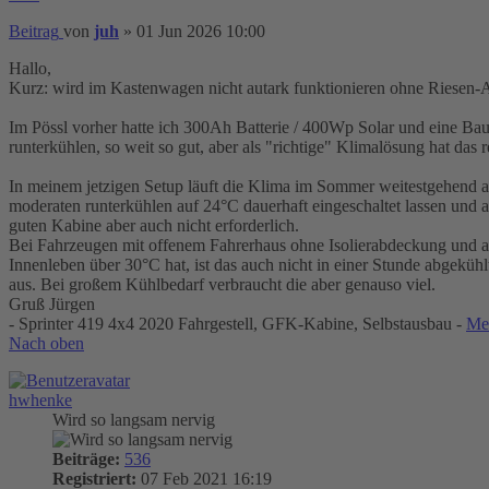
Beitrag
von
juh
»
01 Jun 2026 10:00
Hallo,
Kurz: wird im Kastenwagen nicht autark funktionieren ohne Riesen
Im Pössl vorher hatte ich 300Ah Batterie / 400Wp Solar und eine Bau
runterkühlen, so weit so gut, aber als "richtige" Klimalösung hat das r
In meinem jetzigen Setup läuft die Klima im Sommer weitestgehend au
moderaten runterkühlen auf 24°C dauerhaft eingeschaltet lassen und 
guten Kabine aber auch nicht erforderlich.
Bei Fahrzeugen mit offenem Fahrerhaus ohne Isolierabdeckung und au
Innenleben über 30°C hat, ist das auch nicht in einer Stunde abgekühlt
aus. Bei großem Kühlbedarf verbraucht die aber genauso viel.
Gruß Jürgen
- Sprinter 419 4x4 2020 Fahrgestell, GFK-Kabine, Selbstausbau -
Me
Nach oben
hwhenke
Wird so langsam nervig
Beiträge:
536
Registriert:
07 Feb 2021 16:19