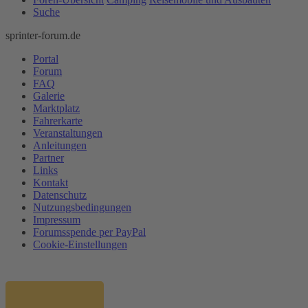
Suche
sprinter-forum.de
Portal
Forum
FAQ
Galerie
Marktplatz
Fahrerkarte
Veranstaltungen
Anleitungen
Partner
Links
Kontakt
Datenschutz
Nutzungsbedingungen
Impressum
Forumsspende per PayPal
Cookie-Einstellungen