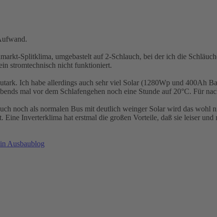
-Aufwand.
markt-Splitklima, umgebastelt auf 2-Schlauch, bei der ich die Schläuc
ein stromtechnisch nicht funktioniert.
tark. Ich habe allerdings auch sehr viel Solar (1280Wp und 400Ah Batt
abends mal vor dem Schlafengehen noch eine Stunde auf 20°C. Für nacht
ch noch als normalen Bus mit deutlich weinger Solar wird das wohl n
. Eine Inverterklima hat erstmal die großen Vorteile, daß sie leiser und 
in Ausbaublog