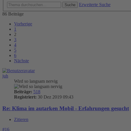
Erweiterte Suche
Suche
86 Beiträge
Vorherige
1
2
3
4
5
6
Nächste
juh
Wird so langsam nervig
Beiträge:
518
Registriert:
30 Dez 2019 09:43
Re: Klima im autarken Mobil - Erfahrungen gesucht
Zitieren
#16