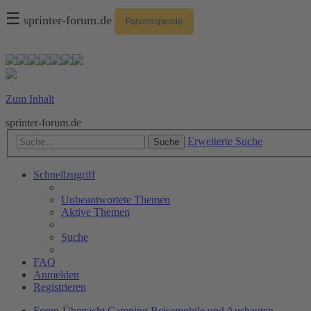
☰
sprinter-forum.de
Forumsspende
Zum Inhalt
sprinter-forum.de
Erweiterte Suche
Suche
Schnellzugriff
Unbeantwortete Themen
Aktive Themen
Suche
FAQ
Anmelden
Registrieren
Foren-Übersicht
Camping
Reisemobile und Ausbauten