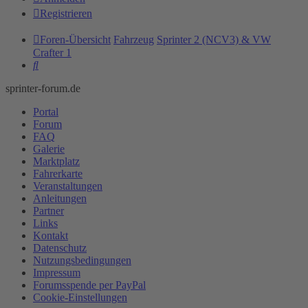
Registrieren
Foren-Übersicht
Fahrzeug
Sprinter 2 (NCV3) & VW
Crafter 1
Suche
sprinter-forum.de
Portal
Forum
FAQ
Galerie
Marktplatz
Fahrerkarte
Veranstaltungen
Anleitungen
Partner
Links
Kontakt
Datenschutz
Nutzungsbedingungen
Impressum
Forumsspende per PayPal
Cookie-Einstellungen