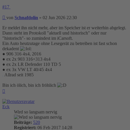
#17
Beitrag
von
Schnafdolin
»
02 Jun 2026 22:30
Er meldet ihn nicht mehr, aber im Speicher ist er weiterhin abgelegt.
Dann steht im Protokoll "aktuell und historisch" oder nur
"historisch"- so zumindest im iCarsoft.
Ein Auto heutzutage ohne Lesegerät zu betreiben ist fast schon
dekadent
● 906 316 4x4, 2016
● ex 2x 903 316+313 4x4
● ex 2x LR Defender 110 TD 5
● ex 3x VW LT 40/45 4x4
.
Allrad seit 1985
Bin ich ölich, bin ich fröhlich
Nach
oben
Eck
Wird so langsam nervig
Beiträge:
520
Registriert:
06 Feb 2017 14:28