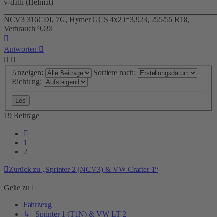
v-dulli (Helmut)
_______________________________________________________
NCV3 316CDI, 7G, Hymer GCS 4x2 i=3,923, 255/55 R18,
Verbrauch 9,69l
Nach
oben
Antworten
Anzeigen:
Sortiere nach:
Richtung:
19 Beiträge
Vorherige
1
2
Zurück zu „Sprinter 2 (NCV3) & VW Crafter 1“
Gehe zu
Fahrzeug
↳ Sprinter 1 (T1N) & VW LT 2