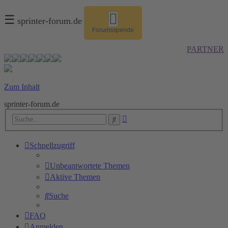
☰
sprinter-forum.de
Forumsspende
PARTNER
Zum Inhalt
sprinter-forum.de
Erweiterte
Suche
Suche
Schnellzugriff
Unbeantwortete Themen
Aktive Themen
Suche
FAQ
Anmelden