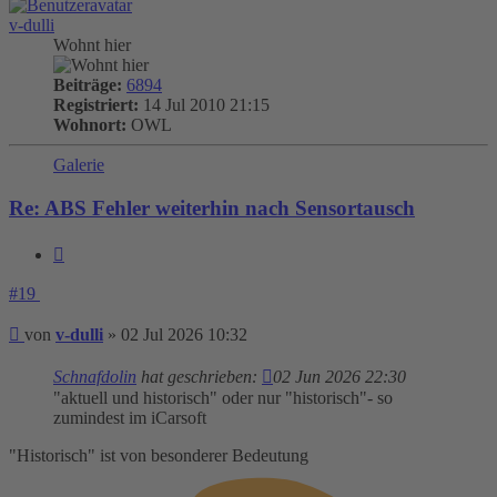
v-dulli
Wohnt hier
Beiträge:
6894
Registriert:
14 Jul 2010 21:15
Wohnort:
OWL
Galerie
Re: ABS Fehler weiterhin nach Sensortausch
Zitieren
#19
Beitrag
von
v-dulli
»
02 Jul 2026 10:32
Schnafdolin
hat geschrieben:
02 Jun 2026 22:30
"aktuell und historisch" oder nur "historisch"- so
zumindest im iCarsoft
"Historisch" ist von besonderer Bedeutung