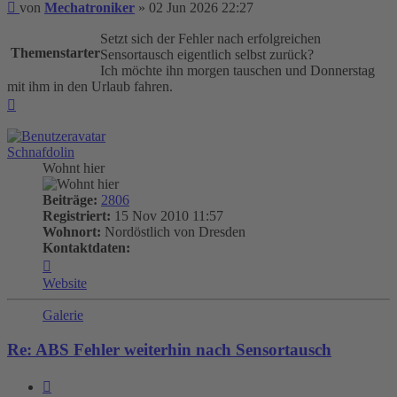
Beitrag
von
Mechatroniker
»
02 Jun 2026 22:27
Setzt sich der Fehler nach erfolgreichen
Themenstarter
Sensortausch eigentlich selbst zurück?
Ich möchte ihn morgen tauschen und Donnerstag
mit ihm in den Urlaub fahren.
Nach
oben
Schnafdolin
Wohnt hier
Beiträge:
2806
Registriert:
15 Nov 2010 11:57
Wohnort:
Nordöstlich von Dresden
Kontaktdaten:
Kontaktdaten
von
Website
Schnafdolin
Galerie
Re: ABS Fehler weiterhin nach Sensortausch
Zitieren