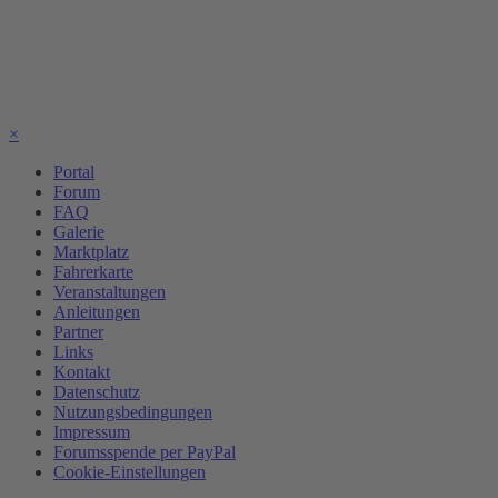
×
Portal
Forum
FAQ
Galerie
Marktplatz
Fahrerkarte
Veranstaltungen
Anleitungen
Partner
Links
Kontakt
Datenschutz
Nutzungsbedingungen
Impressum
Forumsspende per PayPal
Cookie-Einstellungen