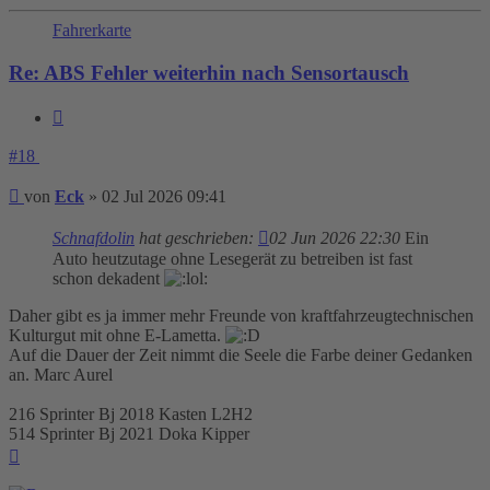
Fahrerkarte
Re: ABS Fehler weiterhin nach Sensortausch
Zitieren
#18
Beitrag
von
Eck
»
02 Jul 2026 09:41
Schnafdolin
hat geschrieben:
02 Jun 2026 22:30
Ein
Auto heutzutage ohne Lesegerät zu betreiben ist fast
schon dekadent
Daher gibt es ja immer mehr Freunde von kraftfahrzeugtechnischen
Kulturgut mit ohne E-Lametta.
Auf die Dauer der Zeit nimmt die Seele die Farbe deiner Gedanken
an. Marc Aurel
216 Sprinter Bj 2018 Kasten L2H2
514 Sprinter Bj 2021 Doka Kipper
Nach
oben