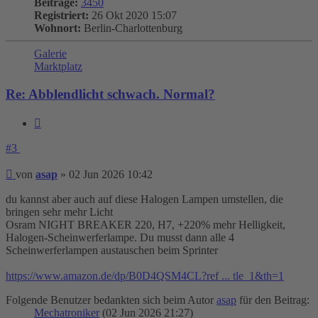
Beiträge:
3450
Registriert:
26 Okt 2020 15:07
Wohnort:
Berlin-Charlottenburg
Galerie
Marktplatz
Re: Abblendlicht schwach. Normal?
Zitieren
#3
Beitrag
von
asap
»
02 Jun 2026 10:42
du kannst aber auch auf diese Halogen Lampen umstellen, die
bringen sehr mehr Licht
Osram NIGHT BREAKER 220, H7, +220% mehr Helligkeit,
Halogen-Scheinwerferlampe. Du musst dann alle 4
Scheinwerferlampen austauschen beim Sprinter
https://www.amazon.de/dp/B0D4QSM4CL?ref ... tle_1&th=1
Folgende Benutzer bedankten sich beim Autor
asap
für den Beitrag:
Mechatroniker
(02 Jun 2026 21:27)