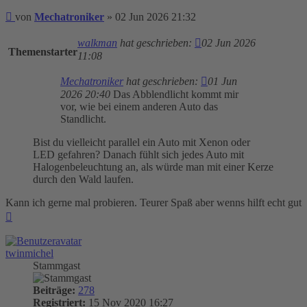
Beitrag
von
Mechatroniker
»
02 Jun 2026 21:32
walkman
hat geschrieben:
02 Jun 2026
Themenstarter
11:08
Mechatroniker
hat geschrieben:
01 Jun
2026 20:40
Das Abblendlicht kommt mir
vor, wie bei einem anderen Auto das
Standlicht.
Bist du vielleicht parallel ein Auto mit Xenon oder
LED gefahren? Danach fühlt sich jedes Auto mit
Halogenbeleuchtung an, als würde man mit einer Kerze
durch den Wald laufen.
Kann ich gerne mal probieren. Teurer Spaß aber wenns hilft echt gut
Nach
oben
twinmichel
Stammgast
Beiträge:
278
Registriert:
15 Nov 2020 16:27