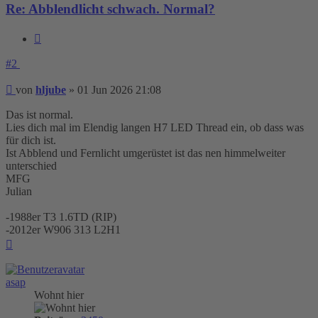
Re: Abblendlicht schwach. Normal?
Zitieren
#2
Beitrag
von
hljube
»
01 Jun 2026 21:08
Das ist normal.
Lies dich mal im Elendig langen H7 LED Thread ein, ob dass was
für dich ist.
Ist Abblend und Fernlicht umgerüstet ist das nen himmelweiter
unterschied
MFG
Julian
-1988er T3 1.6TD (RIP)
-2012er W906 313 L2H1
Nach
oben
asap
Wohnt hier