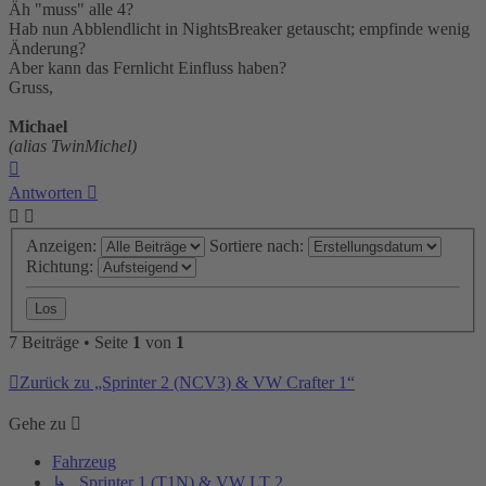
Äh "muss" alle 4?
Hab nun Abblendlicht in NightsBreaker getauscht; empfinde wenig
Änderung?
Aber kann das Fernlicht Einfluss haben?
Gruss,
Michael
(alias TwinMichel)
Nach
oben
Antworten
Anzeigen:
Sortiere nach:
Richtung:
7 Beiträge • Seite
1
von
1
Zurück zu „Sprinter 2 (NCV3) & VW Crafter 1“
Gehe zu
Fahrzeug
↳ Sprinter 1 (T1N) & VW LT 2