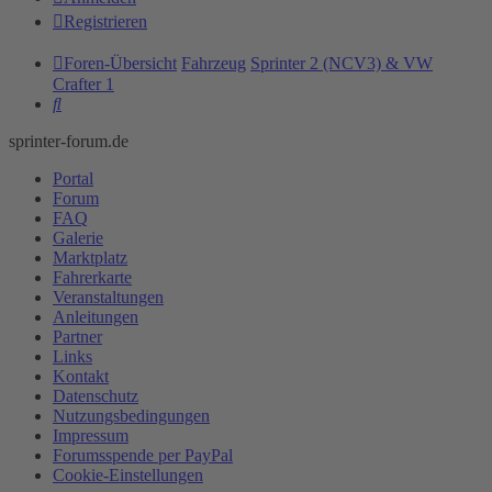
Registrieren
Foren-Übersicht
Fahrzeug
Sprinter 2 (NCV3) & VW
Crafter 1
Suche
sprinter-forum.de
Portal
Forum
FAQ
Galerie
Marktplatz
Fahrerkarte
Veranstaltungen
Anleitungen
Partner
Links
Kontakt
Datenschutz
Nutzungsbedingungen
Impressum
Forumsspende per PayPal
Cookie-Einstellungen