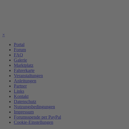
×
Portal
Forum
FAQ
Galerie
Marktplatz
Fahrerkarte
Veranstaltungen
Anleitungen
Partner
Links
Kontakt
Datenschutz
Nutzungsbedingungen
Impressum
Forumsspende per PayPal
Cookie-Einstellungen