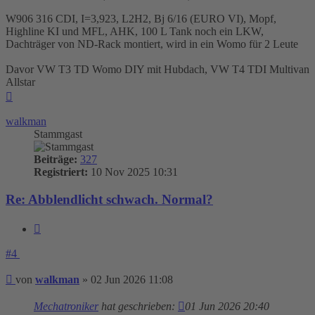
W906 316 CDI, I=3,923, L2H2, Bj 6/16 (EURO VI), Mopf,
Highline KI und MFL, AHK, 100 L Tank noch ein LKW,
Dachträger von ND-Rack montiert, wird in ein Womo für 2 Leute
Davor VW T3 TD Womo DIY mit Hubdach, VW T4 TDI Multivan
Allstar
Nach
oben
walkman
Stammgast
Beiträge:
327
Registriert:
10 Nov 2025 10:31
Re: Abblendlicht schwach. Normal?
Zitieren
#4
Beitrag
von
walkman
»
02 Jun 2026 11:08
Mechatroniker
hat geschrieben:
01 Jun 2026 20:40