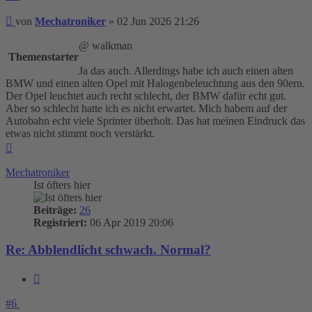
Beitrag
von
Mechatroniker
»
02 Jun 2026 21:26
@ walkman
Themenstarter
Ja das auch. Allerdings habe ich auch einen alten
BMW und einen alten Opel mit Halogenbeleuchtung aus den 90ern.
Der Opel leuchtet auch recht schlecht, der BMW dafür echt gut.
Aber so schlecht hatte ich es nicht erwartet. Mich habem auf der
Autobahn echt viele Sprinter überholt. Das hat meinen Eindruck das
etwas nicht stimmt noch verstärkt.
Nach
oben
Mechatroniker
Ist öfters hier
Beiträge:
26
Registriert:
06 Apr 2019 20:06
Re: Abblendlicht schwach. Normal?
Zitieren
#6