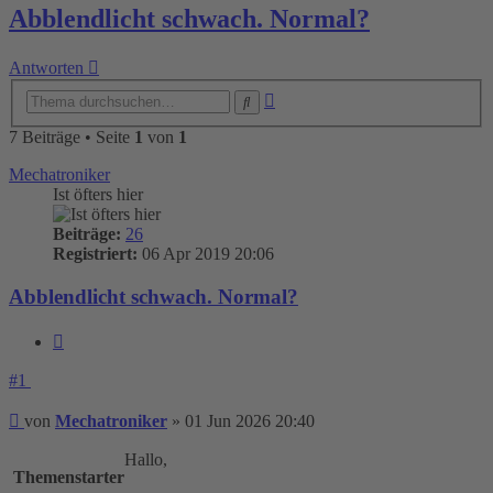
Abblendlicht schwach. Normal?
Antworten
Erweiterte
Suche
Suche
7 Beiträge • Seite
1
von
1
Mechatroniker
Ist öfters hier
Beiträge:
26
Registriert:
06 Apr 2019 20:06
Abblendlicht schwach. Normal?
Zitieren
#1
Beitrag
von
Mechatroniker
»
01 Jun 2026 20:40
Hallo,
Themenstarter