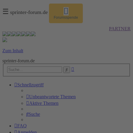
☰
sprinter-forum.de
Forumsspende
PARTNER
Zum Inhalt
sprinter-forum.de
Erweiterte
Suche
Suche
Schnellzugriff
Unbeantwortete Themen
Aktive Themen
Suche
FAQ
Anmelden