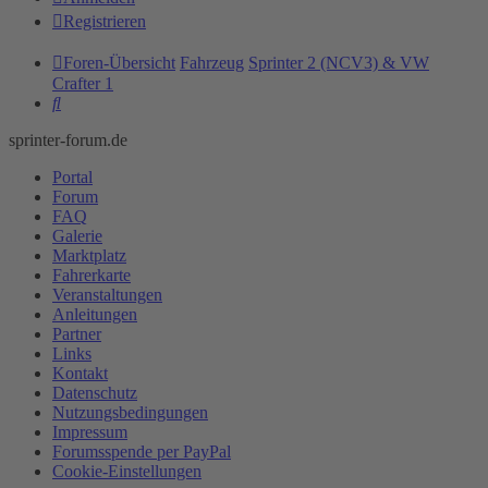
Registrieren
Foren-Übersicht
Fahrzeug
Sprinter 2 (NCV3) & VW
Crafter 1
Suche
sprinter-forum.de
Portal
Forum
FAQ
Galerie
Marktplatz
Fahrerkarte
Veranstaltungen
Anleitungen
Partner
Links
Kontakt
Datenschutz
Nutzungsbedingungen
Impressum
Forumsspende per PayPal
Cookie-Einstellungen