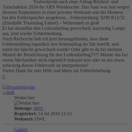
Vorbesitzerin nach einer Airbag Rückruf- und
Tauschaktion 2024 die ARS Warnleuchte. Das Auto war nun wegen
diverser Reparaturen in einer privaten Werkstatt und der Monteur
hat den Fehlerspeicher ausgelesen... Fehlermeldung: 9290 R12/32
(Zündpille Thoraxbag Fahrer) – Widerstand zu groß
Er hat daraufhin den Lenkradairbag gewechselt, kurzzeitig Lampe
aus, jetzt wieder Fehlermeldung.
Nach Recherche hab ich jetzt herausgefunden, dass diese
Fehlermeldung eigentlich den Seitenairbag im Sitz betrifft, und
somit der falsche gewechselt wurde! Oder gibt es da bei meinem
Modell die Bezeichnung für den Lenkradairbag???? Müsste das bei
einem Mechaniker nicht eigentlich bekannt sein oder ist das etwas
schwierig diesen Fehlercode zu interpretieren?
Vielen Dank für eure Hilfe und Ideen zur Fehlerbehebung.
Nach
oben
v-dulli
Wohnt hier
Beiträge:
6895
Registriert:
14 Jul 2010 21:15
Wohnort:
OWL
Galerie