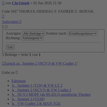
Beitrag
von
Chr1stoph
»
02 Jun 2026 21:30
Code SH7 THORAX-SIDEBAG F. FAHRER U. BEIFAH.
Nach
oben
Antworten
Anzeigen:
Sortiere nach:
Richtung:
5 Beiträge • Seite
1
von
1
Zurück zu „Sprinter 2 (NCV3) & VW Crafter 1“
Gehe zu
Fahrzeug
↳ Sprinter 1 (T1N) & VW LT 2
↳ Sprinter 2 (NCV3) & VW Crafter 1
↳ NCV3 MOPF (ab 09-2013) spezifische Themen
↳ Sprinter 3 (VS30)
↳ VW Crafter 2 & MAN TGE