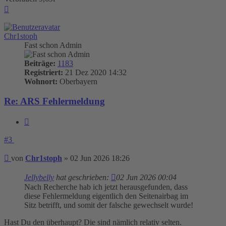
Nach
oben
Chr1stoph
Fast schon Admin
Beiträge:
1183
Registriert:
21 Dez 2020 14:32
Wohnort:
Oberbayern
Re: ARS Fehlermeldung
Zitieren
#3
Beitrag
von
Chr1stoph
»
02 Jun 2026 18:26
Jellybelly
hat geschrieben:
02 Jun 2026 00:04
Nach Recherche hab ich jetzt herausgefunden, dass
diese Fehlermeldung eigentlich den Seitenairbag im
Sitz betrifft, und somit der falsche gewechselt wurde!
Hast Du den überhaupt? Die sind nämlich relativ selten.