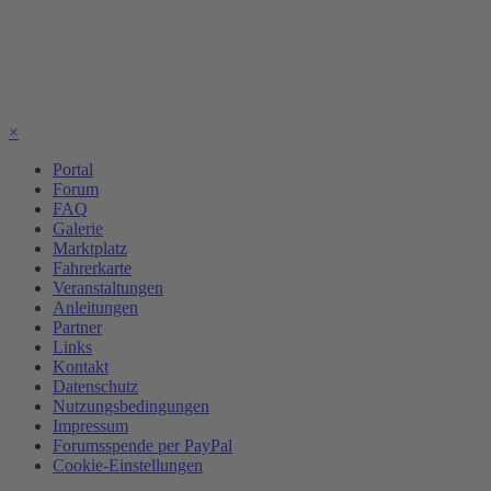
×
Portal
Forum
FAQ
Galerie
Marktplatz
Fahrerkarte
Veranstaltungen
Anleitungen
Partner
Links
Kontakt
Datenschutz
Nutzungsbedingungen
Impressum
Forumsspende per PayPal
Cookie-Einstellungen