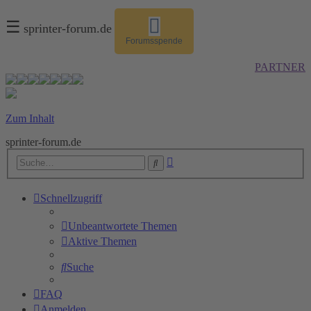
☰
sprinter-forum.de
Forumsspende
PARTNER
Zum Inhalt
sprinter-forum.de
Erweiterte
Suche
Suche
Schnellzugriff
Unbeantwortete Themen
Aktive Themen
Suche
FAQ
Anmelden