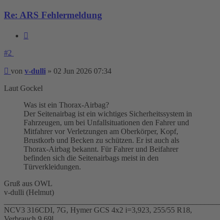
Re: ARS Fehlermeldung
Zitieren
#2
Beitrag
von
v-dulli
»
02 Jun 2026 07:34
Laut Gockel
Was ist ein Thorax-Airbag?
Der Seitenairbag ist ein wichtiges Sicherheitssystem in
Fahrzeugen, um bei Unfallsituationen den Fahrer und
Mitfahrer vor Verletzungen am Oberkörper, Kopf,
Brustkorb und Becken zu schützen. Er ist auch als
Thorax-Airbag bekannt. Für Fahrer und Beifahrer
befinden sich die Seitenairbags meist in den
Türverkleidungen.
Gruß aus OWL
v-dulli (Helmut)
_______________________________________________________
NCV3 316CDI, 7G, Hymer GCS 4x2 i=3,923, 255/55 R18,
Verbrauch 9,69l