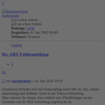
Nach
oben
Surfsprinter
Fast schon Admin
Beiträge:
1430
Registriert:
01 Jan 2005 00:00
Wohnort:
Nordsee
Galerie
Re: ARS Fehlermeldung
Zitieren
#4
Beitrag
von
Surfsprinter
»
02 Jun 2026 19:16
Zumindest befindet sich der Seitenairbag beim 906 im Sitz, immer
außenseitig und definitiv nicht in der Seitenverkleidung.
Man erkennt ihn daran, dass seitlich eine Plastikklappe an der
Sitzlehne mit de SRS-Schriftzug angebracht ist.