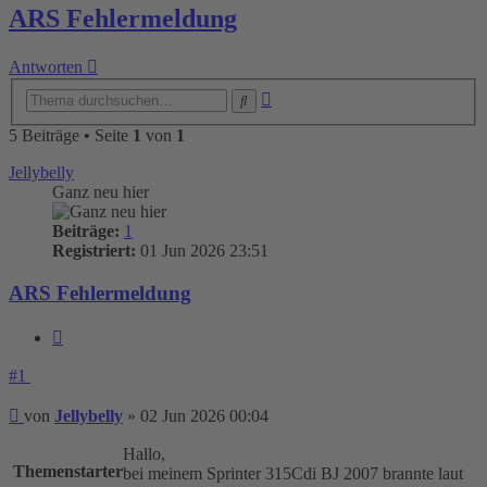
ARS Fehlermeldung
Antworten
Erweiterte
Suche
Suche
5 Beiträge • Seite
1
von
1
Jellybelly
Ganz neu hier
Beiträge:
1
Registriert:
01 Jun 2026 23:51
ARS Fehlermeldung
Zitieren
#1
Beitrag
von
Jellybelly
»
02 Jun 2026 00:04
Hallo,
Themenstarter
bei meinem Sprinter 315Cdi BJ 2007 brannte laut