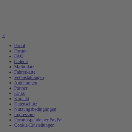
×
Portal
Forum
FAQ
Galerie
Marktplatz
Fahrerkarte
Veranstaltungen
Anleitungen
Partner
Links
Kontakt
Datenschutz
Nutzungsbedingungen
Impressum
Forumsspende per PayPal
Cookie-Einstellungen