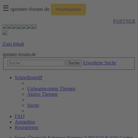
☰
sprinter-forum.de
Forumsspende
PARTNER
Zum Inhalt
sprinter-forum.de
Erweiterte Suche
Suche
Schnellzugriff
Unbeantwortete Themen
Aktive Themen
Suche
FAQ
Anmelden
Registrieren
Foren-Übersicht
Fahrzeug
Sprinter 2 (NCV3) & VW Crafter