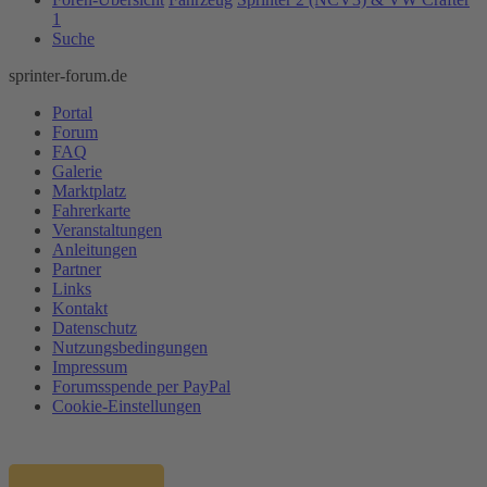
1
Suche
sprinter-forum.de
Portal
Forum
FAQ
Galerie
Marktplatz
Fahrerkarte
Veranstaltungen
Anleitungen
Partner
Links
Kontakt
Datenschutz
Nutzungsbedingungen
Impressum
Forumsspende per PayPal
Cookie-Einstellungen