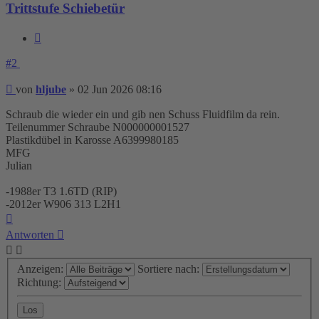
Trittstufe Schiebetür
Zitieren
#2
Beitrag
von
hljube
»
02 Jun 2026 08:16
Schraub die wieder ein und gib nen Schuss Fluidfilm da rein.
Teilenummer Schraube N000000001527
Plastikdübel in Karosse A6399980185
MFG
Julian
-1988er T3 1.6TD (RIP)
-2012er W906 313 L2H1
Nach
oben
Antworten
Anzeigen:
Sortiere nach:
Richtung: