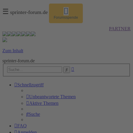
☰
sprinter-forum.de
Forumsspende
PARTNER
Zum Inhalt
sprinter-forum.de
Erweiterte
Suche
Suche
Schnellzugriff
Unbeantwortete Themen
Aktive Themen
Suche
FAQ
Anmelden