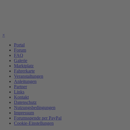
×
Portal
Forum
FAQ
Galerie
Marktplatz
Fahrerkarte
Veranstaltungen
Anleitungen
Partner
Links
Kontakt
Datenschutz
Nutzungsbedingungen
Impressum
Forumsspende per PayPal
Cookie-Einstellungen