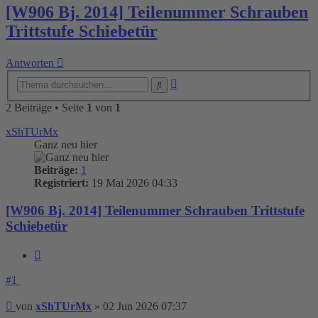
[W906 Bj. 2014] Teilenummer Schrauben
Trittstufe Schiebetür
Antworten
Erweiterte
Suche
Suche
2 Beiträge • Seite
1
von
1
xShTUrMx
Ganz neu hier
Beiträge:
1
Registriert:
19 Mai 2026 04:33
[W906 Bj. 2014] Teilenummer Schrauben Trittstufe
Schiebetür
Zitieren
#1
Beitrag
von
xShTUrMx
»
02 Jun 2026 07:37