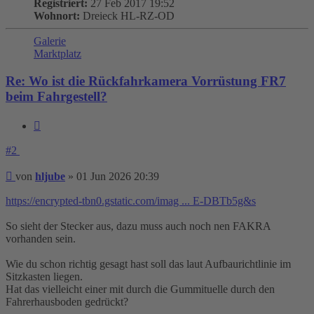
Registriert:
27 Feb 2017 19:52
Wohnort:
Dreieck HL-RZ-OD
Galerie
Marktplatz
Re: Wo ist die Rückfahrkamera Vorrüstung FR7
beim Fahrgestell?
Zitieren
#2
Beitrag
von
hljube
»
01 Jun 2026 20:39
https://encrypted-tbn0.gstatic.com/imag ... E-DBTb5g&s
So sieht der Stecker aus, dazu muss auch noch nen FAKRA
vorhanden sein.
Wie du schon richtig gesagt hast soll das laut Aufbaurichtlinie im
Sitzkasten liegen.
Hat das vielleicht einer mit durch die Gummituelle durch den
Fahrerhausboden gedrückt?