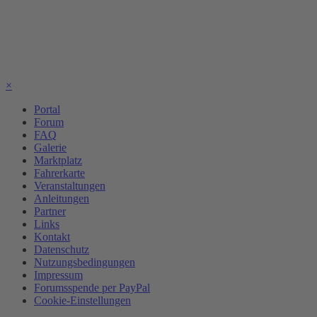
×
Portal
Forum
FAQ
Galerie
Marktplatz
Fahrerkarte
Veranstaltungen
Anleitungen
Partner
Links
Kontakt
Datenschutz
Nutzungsbedingungen
Impressum
Forumsspende per PayPal
Cookie-Einstellungen