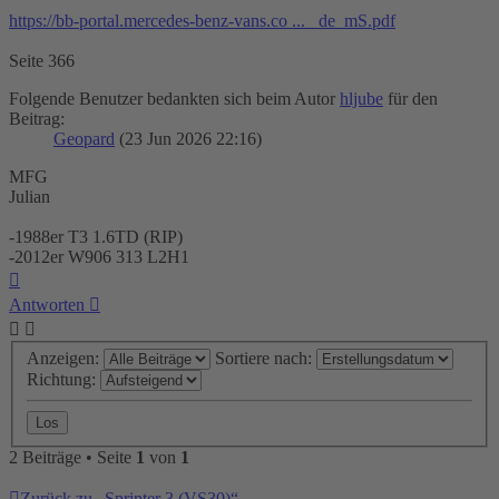
https://bb-portal.mercedes-benz-vans.co ... _de_mS.pdf
Seite 366
Folgende Benutzer bedankten sich beim Autor
hljube
für den
Beitrag:
Geopard
(23 Jun 2026 22:16)
MFG
Julian
-1988er T3 1.6TD (RIP)
-2012er W906 313 L2H1
Nach
oben
Antworten
Anzeigen:
Sortiere nach:
Richtung:
2 Beiträge • Seite
1
von
1
Zurück zu „Sprinter 3 (VS30)“