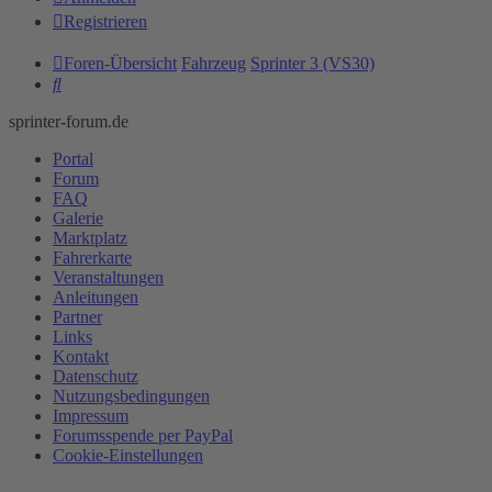
Registrieren
Foren-Übersicht
Fahrzeug
Sprinter 3 (VS30)
Suche
sprinter-forum.de
Portal
Forum
FAQ
Galerie
Marktplatz
Fahrerkarte
Veranstaltungen
Anleitungen
Partner
Links
Kontakt
Datenschutz
Nutzungsbedingungen
Impressum
Forumsspende per PayPal
Cookie-Einstellungen