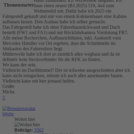
Hallo zusammen, ich verzweifele langsam. Ich
Themenstarter
baue einen neuen (BJ.2025) 519, 4x4 zum
Wohnmobil um. Dafür habe ich 2025 ein
Fahrgestell gekauft und mir von einem Kabinenbauer eine Kabine
aufbauen lassen. Den Ausbau habe ich selber gemacht.
Das Fahrgestell habe ich ohne Fahrerhausrückwand und Dach
bestellt (FW1 und FA1) und mit Rückfahrkamera Vorrüstung FR7.
Alle meine Recherchen, Aufbaurichtlinien, inkl. Auskunft vom
Mercedes Händler vor Ort ergeben, dass die Schnittstelle im
Sitzkasten des Fahrersitzes liegt.
Mittlerweile habe ich dort so ziemlich alles wegbaut und da ist
definitiv kein Steckverbinder für die RFK zu finden.
Wo kann der sein.
Vielleicht im Dachhimmel? Der ist teilweise ausgeschnitten aber ich
kann nicht reingucken, müsste ich auch alles auseinander bauen.
Vielleicht kann mit hier jemand helfen.
Grüße
Micha
Nach
oben
hljube
Wohnt hier
Beiträge:
3562