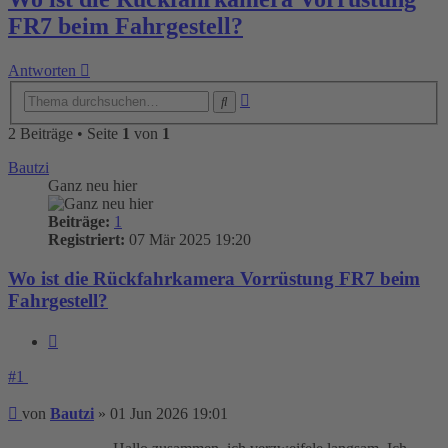
FR7 beim Fahrgestell?
Antworten
Erweiterte
Suche
Suche
2 Beiträge • Seite
1
von
1
Bautzi
Ganz neu hier
Beiträge:
1
Registriert:
07 Mär 2025 19:20
Wo ist die Rückfahrkamera Vorrüstung FR7 beim
Fahrgestell?
Zitieren
#1
Beitrag
von
Bautzi
»
01 Jun 2026 19:01