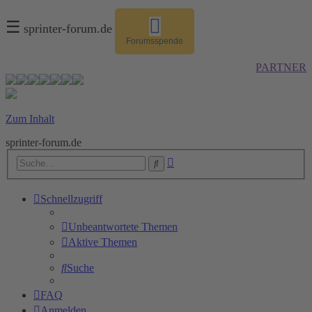
☰
sprinter-forum.de
Forumsspende
PARTNER
Zum Inhalt
sprinter-forum.de
Erweiterte
Suche
Suche
Schnellzugriff
Unbeantwortete Themen
Aktive Themen
Suche
FAQ
Anmelden