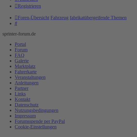
Registrieren
Foren-Übersicht
Fahrzeug
fabrikatübergeifende Themen
Suche
sprinter-forum.de
Portal
Forum
FAQ
Galerie
Marktplatz
Fahrerkarte
Veranstaltungen
Anleitungen
Partner
Links
Kontakt
Datenschutz
Nutzungsbedingungen
Impressum
Forumsspende per PayPal
Cookie-Einstellungen