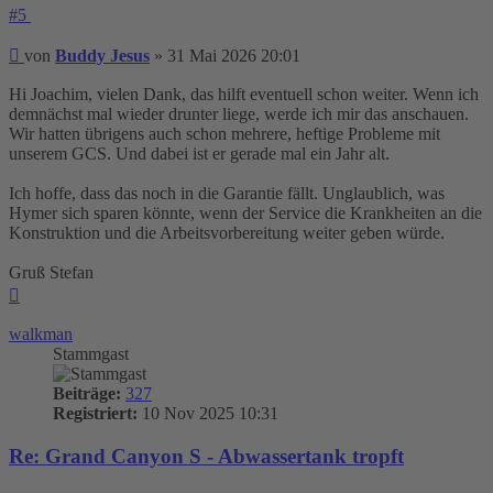
#5
Beitrag
von
Buddy Jesus
»
31 Mai 2026 20:01
Hi Joachim, vielen Dank, das hilft eventuell schon weiter. Wenn ich
demnächst mal wieder drunter liege, werde ich mir das anschauen.
Wir hatten übrigens auch schon mehrere, heftige Probleme mit
unserem GCS. Und dabei ist er gerade mal ein Jahr alt.
Ich hoffe, dass das noch in die Garantie fällt. Unglaublich, was
Hymer sich sparen könnte, wenn der Service die Krankheiten an die
Konstruktion und die Arbeitsvorbereitung weiter geben würde.
Gruß Stefan
Nach
oben
walkman
Stammgast
Beiträge:
327
Registriert:
10 Nov 2025 10:31
Re: Grand Canyon S - Abwassertank tropft