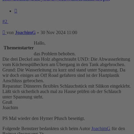
Zitieren
#2
Beitrag
von
JoachimG
»
30 Nov 2024 11:00
Hallo,
Themenstarter
das Problem behoben.
Die drei Deckel aus Holz abgeschraubt UND: Die Abwasserleitung
vom Küchenspülbecken am Übergang in den Tank abgebrochen.
Grund: Die Wasserleitung zu kurz und stand unter Spannung. Da
wir doch einiges an Off Road gefahren sind ist der Hartplastik
Anschluss gebrochen.
Reparatur: Dünneres flexibles Schlauchstück mit Silikon eingeklebt.
Läßt sich sicherlich auch mal zu Hause prüfen ob der Schlauch
unter Spannung steht.
Gruß
Joachim
PS Mal wieder den Hymer Pfusch beseitigt.
Folgende Benutzer bedankten sich beim Autor
JoachimG
für den
Beitrag (Insgesamt 2):