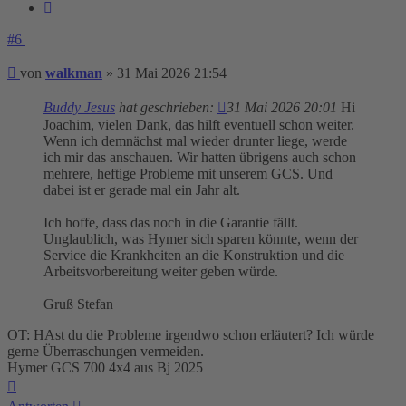
Zitieren
#6
Beitrag
von
walkman
»
31 Mai 2026 21:54
Buddy Jesus
hat geschrieben:
31 Mai 2026 20:01
Hi
Joachim, vielen Dank, das hilft eventuell schon weiter.
Wenn ich demnächst mal wieder drunter liege, werde
ich mir das anschauen. Wir hatten übrigens auch schon
mehrere, heftige Probleme mit unserem GCS. Und
dabei ist er gerade mal ein Jahr alt.
Ich hoffe, dass das noch in die Garantie fällt.
Unglaublich, was Hymer sich sparen könnte, wenn der
Service die Krankheiten an die Konstruktion und die
Arbeitsvorbereitung weiter geben würde.
Gruß Stefan
OT: HAst du die Probleme irgendwo schon erläutert? Ich würde
gerne Überraschungen vermeiden.
Hymer GCS 700 4x4 aus Bj 2025
Nach
oben