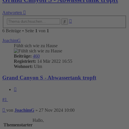
Antworten
Erweiterte
Suche
Suche
6 Beiträge • Seite
1
von
1
JoachimG
Fühlt sich wie zu Hause
Beiträge:
460
Registriert:
14 Mär 2022 16:55
Wohnort:
Ulm
Grand Canyon S - Abwassertank tropft
Zitieren
#1
Beitrag
von
JoachimG
»
27 Nov 2024 10:00
Hallo,
Themenstarter