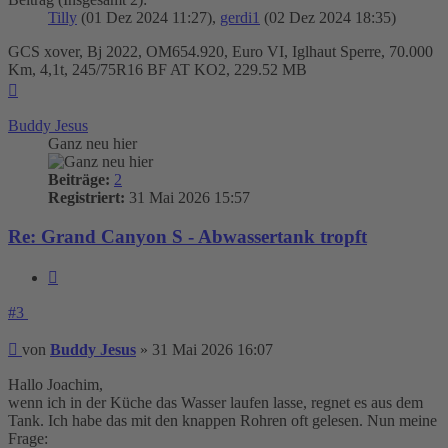
Tilly
(01 Dez 2024 11:27),
gerdi1
(02 Dez 2024 18:35)
GCS xover, Bj 2022, OM654.920, Euro VI, Iglhaut Sperre, 70.000
Km, 4,1t, 245/75R16 BF AT KO2, 229.52 MB
Nach
oben
Buddy Jesus
Ganz neu hier
Beiträge:
2
Registriert:
31 Mai 2026 15:57
Re: Grand Canyon S - Abwassertank tropft
Zitieren
#3
Beitrag
von
Buddy Jesus
»
31 Mai 2026 16:07
Hallo Joachim,
wenn ich in der Küche das Wasser laufen lasse, regnet es aus dem
Tank. Ich habe das mit den knappen Rohren oft gelesen. Nun meine
Frage: