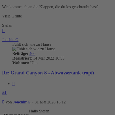
Wie komme ich an die Klappen, die du los geschraubt hast?
Viele Grüße
Stefan
Nach
oben
JoachimG
Fühlt sich wie zu Hause
Beiträge:
460
Registriert:
14 Mär 2022 16:55
Wohnort:
Ulm
Re: Grand Canyon S - Abwassertank tropft
Zitieren
#4
Beitrag
von
JoachimG
»
31 Mai 2026 18:12
Hallo Stefan,