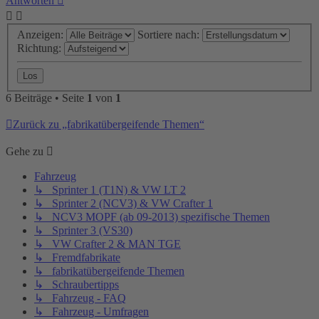
Antworten
Anzeigen:
Sortiere nach:
Richtung:
6 Beiträge • Seite
1
von
1
Zurück zu „fabrikatübergeifende Themen“
Gehe zu
Fahrzeug
↳ Sprinter 1 (T1N) & VW LT 2
↳ Sprinter 2 (NCV3) & VW Crafter 1
↳ NCV3 MOPF (ab 09-2013) spezifische Themen
↳ Sprinter 3 (VS30)
↳ VW Crafter 2 & MAN TGE
↳ Fremdfabrikate
↳ fabrikatübergeifende Themen
↳ Schraubertipps
↳ Fahrzeug - FAQ
↳ Fahrzeug - Umfragen