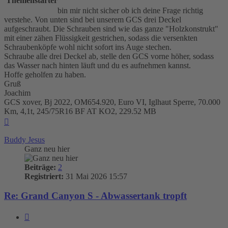
Themenstarter
bin mir nicht sicher ob ich deine Frage richtig
verstehe. Von unten sind bei unserem GCS drei Deckel
aufgeschraubt. Die Schrauben sind wie das ganze "Holzkonstrukt"
mit einer zähen Flüssigkeit gestrichen, sodass die versenkten
Schraubenköpfe wohl nicht sofort ins Auge stechen.
Schraube alle drei Deckel ab, stelle den GCS vorne höher, sodass
das Wasser nach hinten läuft und du es aufnehmen kannst.
Hoffe geholfen zu haben.
Gruß
Joachim
GCS xover, Bj 2022, OM654.920, Euro VI, Iglhaut Sperre, 70.000
Km, 4,1t, 245/75R16 BF AT KO2, 229.52 MB
Nach
oben
Buddy Jesus
Ganz neu hier
Beiträge:
2
Registriert:
31 Mai 2026 15:57
Re: Grand Canyon S - Abwassertank tropft
Zitieren