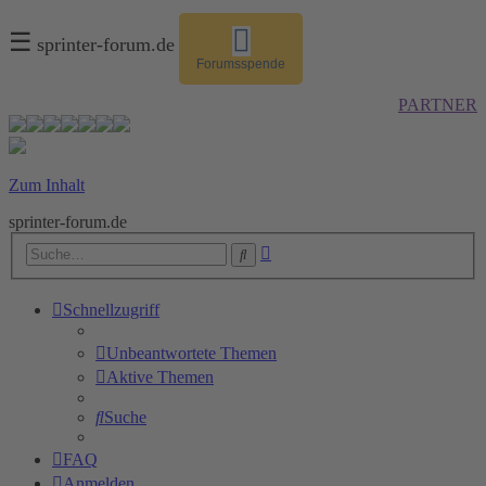
☰
sprinter-forum.de
Forumsspende
PARTNER
Zum Inhalt
sprinter-forum.de
Erweiterte
Suche
Suche
Schnellzugriff
Unbeantwortete Themen
Aktive Themen
Suche
FAQ
Anmelden