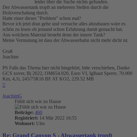
leider über die Suche nichts gefunden.
Der Abwassertank tropft an mehreren Stellen durch die
Holzverschalung durch.
Hatte einer dieses "Problem" schon mal?
Bevor ich jetzt dran gehe und versuche alles abzubauen wäre es
schön zu lesen ob jemand schon Erfahrung damit gemacht hat.
Aus welchem Material besteht denn der innere Tank?
Meine Vermutung ist dass der Abwasserhahn nicht mehr dicht ist.
Gruß
Joachim
PS Falls das Thema hier nicht hingehört, bitte verschieben, Danke
GCS xover, Bj 2022, OM654.920, Euro VI, Iglhaut Sperre, 70.000
Km, 4,1t, 245/75R16 BF AT KO2, 229.52 MB
Nach
oben
JoachimG
Fühlt sich wie zu Hause
Beiträge:
460
Registriert:
14 Mär 2022 16:55
Wohnort:
Ulm
Re: Grand Canyon S - Abwassertank tropft