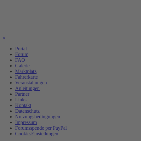
×
Portal
Forum
FAQ
Galerie
Marktplatz
Fahrerkarte
Veranstaltungen
Anleitungen
Partner
Links
Kontakt
Datenschutz
Nutzungsbedingungen
Impressum
Forumsspende per PayPal
Cookie-Einstellungen