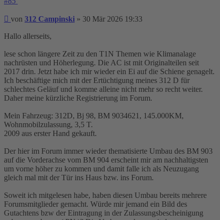
#85
Beitrag
von
312 Campinski
»
30 Mär 2026 19:33
Hallo allerseits,
lese schon längere Zeit zu den T1N Themen wie Klimanalage
nachrüsten und Höherlegung. Die AC ist mit Originalteilen seit
2017 drin. Jetzt habe ich mir wieder ein Ei auf die Schiene genagelt.
Ich beschäftige mich mit der Ertüchtigung meines 312 D für
schlechtes Geläuf und komme alleine nicht mehr so recht weiter.
Daher meine kürzliche Registrierung im Forum.
Mein Fahrzeug: 312D, Bj 98, BM 9034621, 145.000KM,
Wohnmobilzulassung, 3,5 T.
2009 aus erster Hand gekauft.
Der hier im Forum immer wieder thematisierte Umbau des BM 903
auf die Vorderachse vom BM 904 erscheint mir am nachhaltigsten
um vorne höher zu kommen und damit falle ich als Neuzugang
gleich mal mit der Tür ins Haus bzw. ins Forum.
Soweit ich mitgelesen habe, haben diesen Umbau bereits mehrere
Forumsmitglieder gemacht. Würde mir jemand ein Bild des
Gutachtens bzw der Eintragung in der Zulassungsbescheinigung