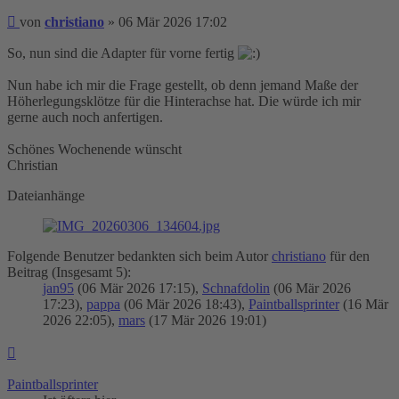
Beitrag
von
christiano
»
06 Mär 2026 17:02
So, nun sind die Adapter für vorne fertig
Nun habe ich mir die Frage gestellt, ob denn jemand Maße der
Höherlegungsklötze für die Hinterachse hat. Die würde ich mir
gerne auch noch anfertigen.
Schönes Wochenende wünscht
Christian
Dateianhänge
Folgende Benutzer bedankten sich beim Autor
christiano
für den
Beitrag (Insgesamt 5):
jan95
(06 Mär 2026 17:15),
Schnafdolin
(06 Mär 2026
17:23),
pappa
(06 Mär 2026 18:43),
Paintballsprinter
(16 Mär
2026 22:05),
mars
(17 Mär 2026 19:01)
Nach
oben
Paintballsprinter