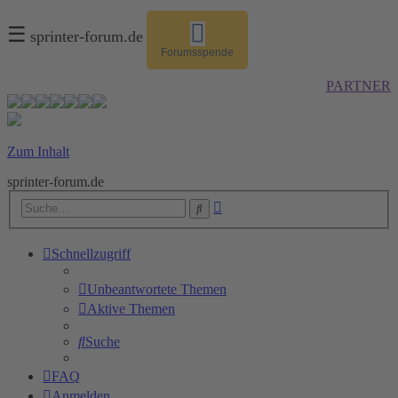
☰
sprinter-forum.de
Forumsspende
PARTNER
Zum Inhalt
sprinter-forum.de
Erweiterte
Suche
Suche
Schnellzugriff
Unbeantwortete Themen
Aktive Themen
Suche
FAQ
Anmelden