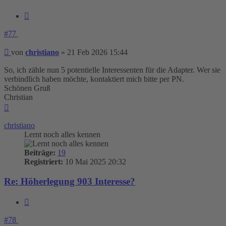
Zitieren
#77
Beitrag
von
christiano
»
21 Feb 2026 15:44
So, ich zähle nun 5 potentielle Interessenten für die Adapter. Wer sie
verbindlich haben möchte, kontaktiert mich bitte per PN.
Schönen Gruß
Christian
Nach
oben
christiano
Lernt noch alles kennen
Beiträge:
19
Registriert:
10 Mai 2025 20:32
Re: Höherlegung 903 Interesse?
Zitieren
#78