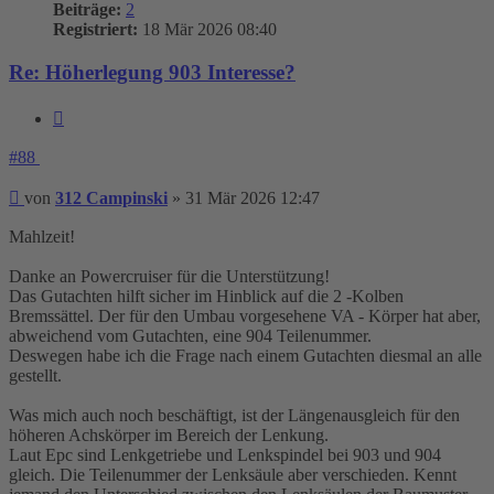
Beiträge:
2
Registriert:
18 Mär 2026 08:40
Re: Höherlegung 903 Interesse?
Zitieren
#88
Beitrag
von
312 Campinski
»
31 Mär 2026 12:47
Mahlzeit!
Danke an Powercruiser für die Unterstützung!
Das Gutachten hilft sicher im Hinblick auf die 2 -Kolben
Bremssättel. Der für den Umbau vorgesehene VA - Körper hat aber,
abweichend vom Gutachten, eine 904 Teilenummer.
Deswegen habe ich die Frage nach einem Gutachten diesmal an alle
gestellt.
Was mich auch noch beschäftigt, ist der Längenausgleich für den
höheren Achskörper im Bereich der Lenkung.
Laut Epc sind Lenkgetriebe und Lenkspindel bei 903 und 904
gleich. Die Teilenummer der Lenksäule aber verschieden. Kennt