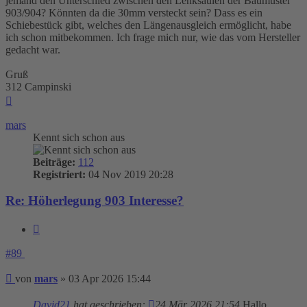
jemand den Unterschied zwischen den Lenksäulen der Baumuster
903/904? Könnten da die 30mm versteckt sein? Dass es ein
Schiebestück gibt, welches den Längenausgleich ermöglicht, habe
ich schon mitbekommen. Ich frage mich nur, wie das vom Hersteller
gedacht war.
Gruß
312 Campinski
Nach
oben
mars
Kennt sich schon aus
Beiträge:
112
Registriert:
04 Nov 2019 20:28
Re: Höherlegung 903 Interesse?
Zitieren
#89
Beitrag
von
mars
»
03 Apr 2026 15:44
David21
hat geschrieben:
24 Mär 2026 21:54
Hallo,