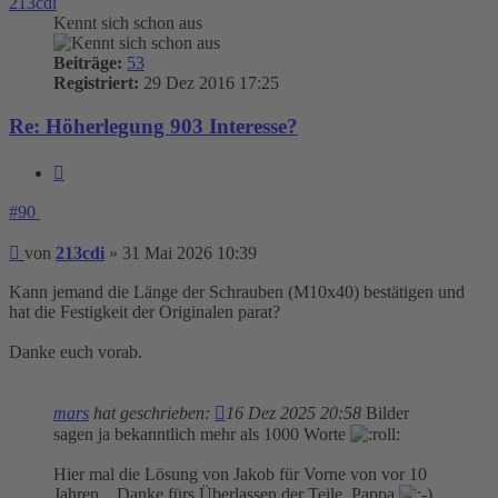
213cdi
Kennt sich schon aus
Beiträge:
53
Registriert:
29 Dez 2016 17:25
Re: Höherlegung 903 Interesse?
Zitieren
#90
Beitrag
von
213cdi
»
31 Mai 2026 10:39
Kann jemand die Länge der Schrauben (M10x40) bestätigen und
hat die Festigkeit der Originalen parat?
Danke euch vorab.
mars
hat geschrieben:
16 Dez 2025 20:58
Bilder
sagen ja bekanntlich mehr als 1000 Worte
Hier mal die Lösung von Jakob für Vorne von vor 10
Jahren... Danke fürs Überlassen der Teile, Pappa