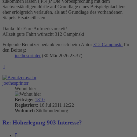
zukommen lassen ( PN )? Die Vorbesprechung mit dem
Sachverständigen dürfte auf Grundlage eines Beispielgutachtens
eher erfolgreich verlaufen, als auf Grundlage des vorhandenen
Stapels Ersatzteillisten.
Danke für Eure Aufmerksamkeit!
Allzeit gute Fahrt wünscht 312 Campinski
Folgende Benutzer bedankten sich beim Autor
312 Campinski
für
den Beitrag:
joethesprinter
(30 Mär 2026 23:37)
Nach
oben
joethesprinter
Wohnt hier
Beiträge:
1810
Registriert:
16 Jul 2011 12:22
Wohnort:
Südbrandenburg
Re: Höherlegung 903 Interesse?
Zitieren