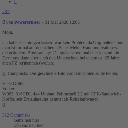
Zitieren
#87
Beitrag
von
Powercruiser
»
31 Mär 2026 12:05
Moin,
ich habe es eintragen lassen- war kein Problem da Originalteile und
man ist formal auf der sicheren Seite. Meine Hauptmotivation war
die geänderte Bremsanlage. Da guckt schon mal eher jemand hin.
Der muss dann aber auch den Unterschied bei einem ca. 25 Jahre
alten FZ (er)kennen (wollen).
@ Campinski: Das geschickte Bild vom Gutachten sollte helfen.
Viele Grüße
Volker
W903, 316CDI, 4x4 Umbau, Fahrgestell L2 mit GFK-Sandwich-
Koffer, seit Erstzulassung genutzt als Reisekaftwagen
Nach
oben
312 Campinski
Ganz neu hier