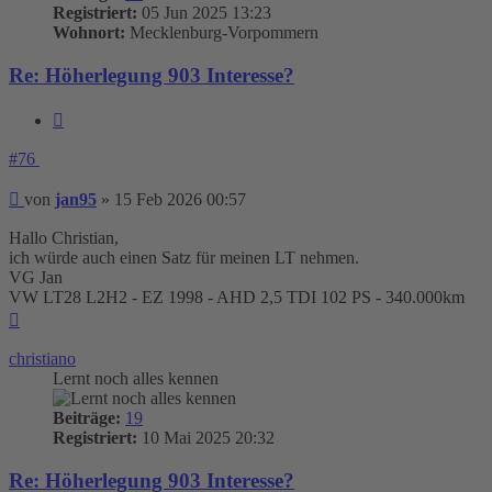
Registriert:
05 Jun 2025 13:23
Wohnort:
Mecklenburg-Vorpommern
Re: Höherlegung 903 Interesse?
Zitieren
#76
Beitrag
von
jan95
»
15 Feb 2026 00:57
Hallo Christian,
ich würde auch einen Satz für meinen LT nehmen.
VG Jan
VW LT28 L2H2 - EZ 1998 - AHD 2,5 TDI 102 PS - 340.000km
Nach
oben
christiano
Lernt noch alles kennen
Beiträge:
19
Registriert:
10 Mai 2025 20:32
Re: Höherlegung 903 Interesse?