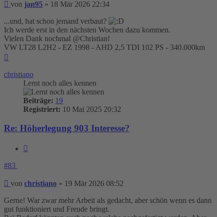
Beitrag
von
jan95
»
18 Mär 2026 22:34
...und, hat schon jemand verbaut?
Ich werde erst in den nächsten Wochen dazu kommen.
Vielen Dank nochmal @Christian!
VW LT28 L2H2 - EZ 1998 - AHD 2,5 TDI 102 PS - 340.000km
Nach
oben
christiano
Lernt noch alles kennen
Beiträge:
19
Registriert:
10 Mai 2025 20:32
Re: Höherlegung 903 Interesse?
Zitieren
#83
Beitrag
von
christiano
»
19 Mär 2026 08:52
Gerne! War zwar mehr Arbeit als gedacht, aber schön wenn es dann
gut funktioniert und Freude bringt.