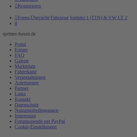
Registrieren
Foren-Übersicht
Fahrzeug
Sprinter 1 (T1N) & VW LT 2
Suche
sprinter-forum.de
Portal
Forum
FAQ
Galerie
Marktplatz
Fahrerkarte
Veranstaltungen
Anleitungen
Partner
Links
Kontakt
Datenschutz
Nutzungsbedingungen
Impressum
Forumsspende per PayPal
Cookie-Einstellungen