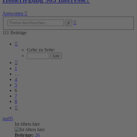
Antworten
Erweiterte
Suche
Suche
111 Beiträge
Seite
6
Gehe zu Seite:
von
8
Vorherige
1
…
4
5
6
7
8
Nächste
jan95
Ist öfters hier
Beiträge:
26