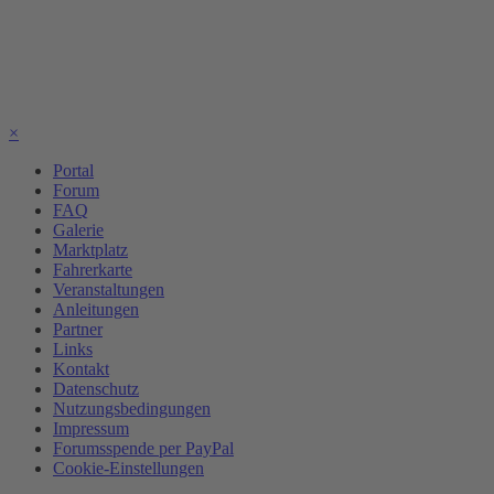
×
Portal
Forum
FAQ
Galerie
Marktplatz
Fahrerkarte
Veranstaltungen
Anleitungen
Partner
Links
Kontakt
Datenschutz
Nutzungsbedingungen
Impressum
Forumsspende per PayPal
Cookie-Einstellungen