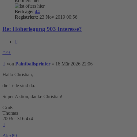
Ist öfters hier
Beiträge:
44
Registriert:
23 Nov 2019 00:56
Re: Höherlegung 903 Interesse?
Zitieren
#79
Beitrag
von
Paintballsprinter
»
16 Mär 2026 22:06
Hallo Christian,
die Teile sind da.
Super Aktion, danke Christian!
Gruß
Thomas
2003er 316 4x4
Nach
oben
Alex89