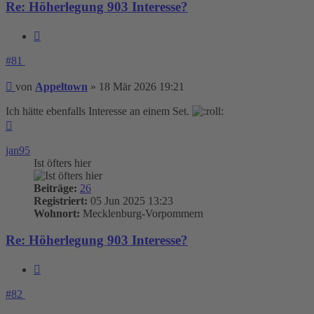
Re: Höherlegung 903 Interesse?
Zitieren
#81
Beitrag
von
Appeltown
»
18 Mär 2026 19:21
Ich hätte ebenfalls Interesse an einem Set.
Nach
oben
jan95
Ist öfters hier
Beiträge:
26
Registriert:
05 Jun 2025 13:23
Wohnort:
Mecklenburg-Vorpommern
Re: Höherlegung 903 Interesse?
Zitieren
#82