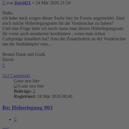
Beitrag
von
David21
»
24 Mär 2026 21:54
Hallo,
ich habe mich wegen dieser Sache hier im Forum angemeldet. Sind
noch solche Höherlegungssets für die Vorderachse zu haben?
Und eine Frage hätte ich noch: kann man diesen Höherlegungssatz
für vorne auch montieren/ kombiniere , wenn man schon
Coilsprings installiert hat? Also die Zusatzfedern an der Vorderachse
um die Stoßdämpfer rum...
Besten Dank und Gruß,
David
Nach
oben
312 Campinski
Ganz neu hier
Beiträge:
2
Registriert:
18 Mär 2026 08:40
Re: Höherlegung 903
Zitieren