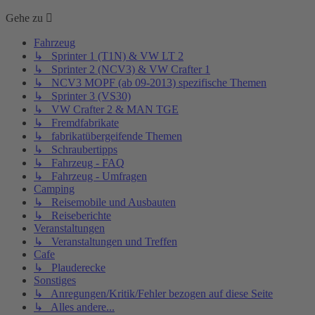
Gehe zu
Fahrzeug
↳ Sprinter 1 (T1N) & VW LT 2
↳ Sprinter 2 (NCV3) & VW Crafter 1
↳ NCV3 MOPF (ab 09-2013) spezifische Themen
↳ Sprinter 3 (VS30)
↳ VW Crafter 2 & MAN TGE
↳ Fremdfabrikate
↳ fabrikatübergeifende Themen
↳ Schraubertipps
↳ Fahrzeug - FAQ
↳ Fahrzeug - Umfragen
Camping
↳ Reisemobile und Ausbauten
↳ Reiseberichte
Veranstaltungen
↳ Veranstaltungen und Treffen
Cafe
↳ Plauderecke
Sonstiges
↳ Anregungen/Kritik/Fehler bezogen auf diese Seite
↳ Alles andere...