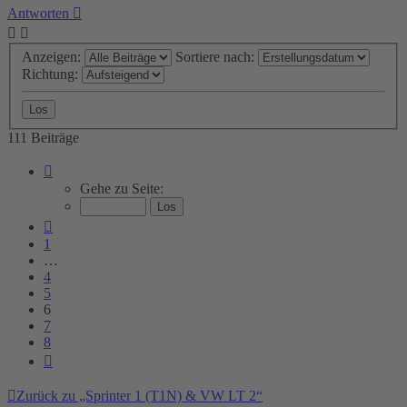
oben
Antworten
Anzeigen:
Sortiere nach:
Richtung:
111 Beiträge
Seite
6
Gehe zu Seite:
von
8
Vorherige
1
…
4
5
6
7
8
Nächste
Zurück zu „Sprinter 1 (T1N) & VW LT 2“