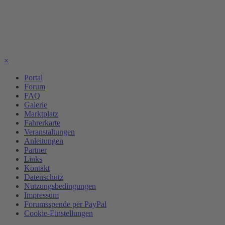
×
Portal
Forum
FAQ
Galerie
Marktplatz
Fahrerkarte
Veranstaltungen
Anleitungen
Partner
Links
Kontakt
Datenschutz
Nutzungsbedingungen
Impressum
Forumsspende per PayPal
Cookie-Einstellungen