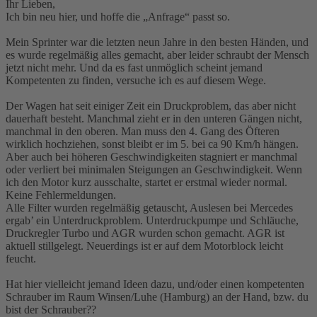
Ihr Lieben,
Ich bin neu hier, und hoffe die „Anfrage“ passt so.
Mein Sprinter war die letzten neun Jahre in den besten Händen, und
es wurde regelmäßig alles gemacht, aber leider schraubt der Mensch
jetzt nicht mehr. Und da es fast unmöglich scheint jemand
Kompetenten zu finden, versuche ich es auf diesem Wege.
Der Wagen hat seit einiger Zeit ein Druckproblem, das aber nicht
dauerhaft besteht. Manchmal zieht er in den unteren Gängen nicht,
manchmal in den oberen. Man muss den 4. Gang des Öfteren
wirklich hochziehen, sonst bleibt er im 5. bei ca 90 Km/h hängen.
Aber auch bei höheren Geschwindigkeiten stagniert er manchmal
oder verliert bei minimalen Steigungen an Geschwindigkeit. Wenn
ich den Motor kurz ausschalte, startet er erstmal wieder normal.
Keine Fehlermeldungen.
Alle Filter wurden regelmäßig getauscht, Auslesen bei Mercedes
ergab’ ein Unterdruckproblem. Unterdruckpumpe und Schläuche,
Druckregler Turbo und AGR wurden schon gemacht. AGR ist
aktuell stillgelegt. Neuerdings ist er auf dem Motorblock leicht
feucht.
Hat hier vielleicht jemand Ideen dazu, und/oder einen kompetenten
Schrauber im Raum Winsen/Luhe (Hamburg) an der Hand, bzw. du
bist der Schrauber??