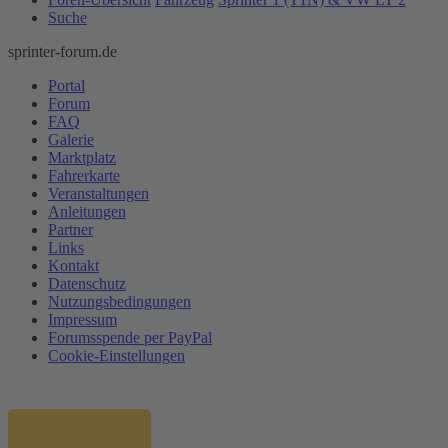
Suche
sprinter-forum.de
Portal
Forum
FAQ
Galerie
Marktplatz
Fahrerkarte
Veranstaltungen
Anleitungen
Partner
Links
Kontakt
Datenschutz
Nutzungsbedingungen
Impressum
Forumsspende per PayPal
Cookie-Einstellungen