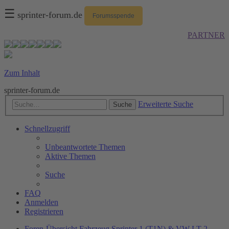
☰
sprinter-forum.de
Forumsspende
PARTNER
Zum Inhalt
sprinter-forum.de
Erweiterte Suche
Suche
Schnellzugriff
Unbeantwortete Themen
Aktive Themen
Suche
FAQ
Anmelden
Registrieren
Foren-Übersicht
Fahrzeug
Sprinter 1 (T1N) & VW LT 2