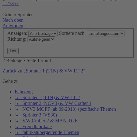
t=25857
Grüner Sprinter
Nach oben
Antworten
Anzeigen:
Sortiere nach:
Richtung:
2 Beiträge • Seite
1
von
1
Zurück zu „Sprinter 1 (T1N) & VW LT 2“
Gehe zu
Fahrzeug
↳ Sprinter 1 (T1N) & VW LT 2
↳ Sprinter 2 (NCV3) & VW Crafter 1
↳ NCV3 MOPF (ab 09-2013) spezifische Themen
↳ Sprinter 3 (VS30)
↳ VW Crafter 2 & MAN TGE
↳ Fremdfabrikate
↳ fabrikatübergeifende Themen