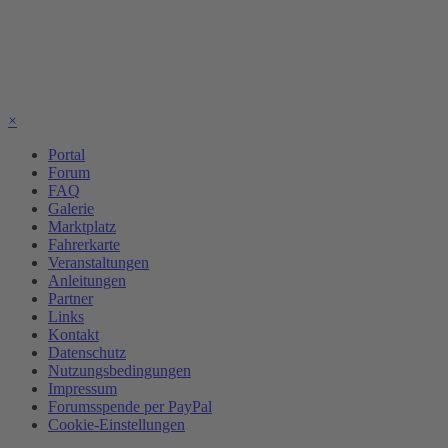
×
Portal
Forum
FAQ
Galerie
Marktplatz
Fahrerkarte
Veranstaltungen
Anleitungen
Partner
Links
Kontakt
Datenschutz
Nutzungsbedingungen
Impressum
Forumsspende per PayPal
Cookie-Einstellungen