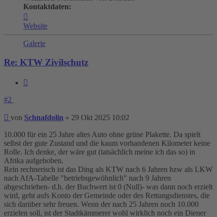
Kontaktdaten:
Kontaktdaten
von
Website
Schnafdolin
Galerie
Re: KTW Zivilschutz
Zitieren
#2
Beitrag
von
Schnafdolin
»
29 Okt 2025 10:02
10.000 für ein 25 Jahre altes Auto ohne grüne Plakette. Da spielt
selbst der gute Zustand und die kaum vorhandenen Kilometer keine
Rolle. Ich denke, der wäre gut (tatsächlich meine ich das so) in
Afrika aufgehoben.
Rein rechnerisch ist das Ding als KTW nach 6 Jahren bzw als LKW
nach AfA-Tabelle "betriebsgewöhnlich" nach 9 Jahren
abgeschrieben- d.h. der Buchwert ist 0 (Null)- was dann noch erzielt
wird, geht aufs Konto der Gemeinde oder des Rettungsdienstes, die
sich darüber sehr freuen. Wenn der nach 25 Jahren noch 10.000
erzielen soll, ist der Stadtkämmerer wohl wirklich noch ein Diener