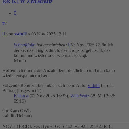
Re: KTW Zivilschutz
Zitieren
#7
Beitrag
von
v-dulli
»
03 Nov 2025 12:11
Schnafdolin
hat geschrieben:
03 Nov 2025 12:06
Ich
denke, das Ding is durch, der Drops ist gelutscht, das
kommt nie wieder oder wie man so sagt.
Martin
Hoffentlich nimmt die Anzahl derer deutlich ab und man kann
wieder entspannter reisen.
Folgende Benutzer bedankten sich beim Autor
v-dulli
für den
Beitrag (Insgesamt 2):
Kilian.a
(03 Nov 2025 16:33),
WilleWutz
(29 Mai 2026
09:19)
Gruß aus OWL
v-dulli (Helmut)
_______________________________________________________
NCV3 316CDI, 7G, Hymer GCS 4x2 i=3,923, 255/55 R18,