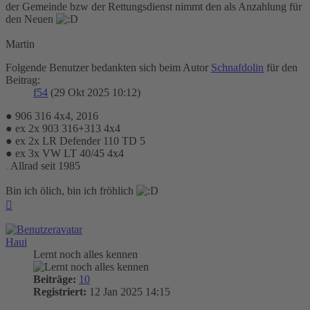
der Gemeinde bzw der Rettungsdienst nimmt den als Anzahlung für
den Neuen
Martin
Folgende Benutzer bedankten sich beim Autor
Schnafdolin
für den
Beitrag:
f54
(29 Okt 2025 10:12)
● 906 316 4x4, 2016
● ex 2x 903 316+313 4x4
● ex 2x LR Defender 110 TD 5
● ex 3x VW LT 40/45 4x4
.
Allrad seit 1985
Bin ich ölich, bin ich fröhlich
Nach
oben
Haui
Lernt noch alles kennen
Beiträge:
10
Registriert:
12 Jan 2025 14:15