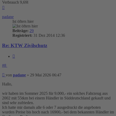
Verbrauch 9,69l
Nach
oben
padane
Ist öfters hier
Beiträge:
29
Registriert:
31 Dez 2014 12:36
Re: KTW Zivilschutz
Zitieren
#8
Beitrag
von
padane
»
29 Mai 2026 06:47
Hallo,
wir haben im Sommer 2025 für 9.000,- ein solches Fahrzeug aus
2002 mit 55tkm bei einem Händler in Süddeutschland gekauft und
sind sehr zufrieden.
Ich hatte mir damals alle 6 oder 7 ausgedruckt die angeboten
wurden Preise bis hoch nach 16900,- bei dem bekannten Händler im