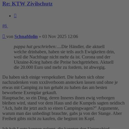
Re: KTW Zivilschutz
Zitieren
#6
Beitrag
von
Schnafdolin
»
03 Nov 2025 12:06
pappa hat geschrieben:
....Die Händler, die aktuell
welche drinhaben, haben sie teils auch Ewigkeiten drin,
weil die Nachfrage nicht mehr da ist. Corona und der
Ukraine-Krieg haben die Preise hochgetrieben. Aktuell
die 20.000 Euro und mehr zu fordern, ist abwegig.
Da haben sich einige verspekuliert. Die haben sich ohne
nachzudenken vom xxxliverboom anstecken lassen und ohne je
etwas mit Camping zu tun gehabt zu haben das am besten
beworbene Exemplar gekauft.
Hauptsache, so ein Ding, deren Inneres ihnen ewig verborgen
bleiben wird, stand vor dem Haus und die Kumpels sagten neidisch
"Ach, habt ihr jetzt auch so einen Campingwagen?" Argumente,
warum man das unbedingt brauchte, gabs ja von der Stange. Aber
Freiheit gibts nicht zu kaufen, die beginnt im Kopf.
Ich hab Leute kennen gelernt, die kannten den Unterschied