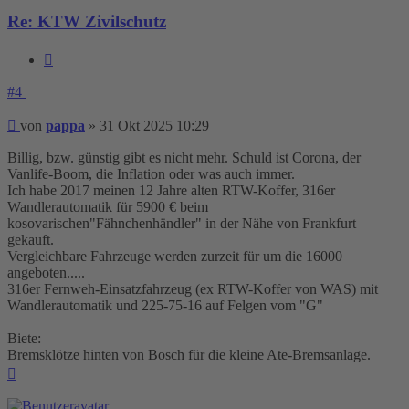
Re: KTW Zivilschutz
Zitieren
#4
Beitrag
von
pappa
»
31 Okt 2025 10:29
Billig, bzw. günstig gibt es nicht mehr. Schuld ist Corona, der
Vanlife-Boom, die Inflation oder was auch immer.
Ich habe 2017 meinen 12 Jahre alten RTW-Koffer, 316er
Wandlerautomatik für 5900 € beim
kosovarischen"Fähnchenhändler" in der Nähe von Frankfurt
gekauft.
Vergleichbare Fahrzeuge werden zurzeit für um die 16000
angeboten.....
316er Fernweh-Einsatzfahrzeug (ex RTW-Koffer von WAS) mit
Wandlerautomatik und 225-75-16 auf Felgen vom "G"
Biete:
Bremsklötze hinten von Bosch für die kleine Ate-Bremsanlage.
Nach
oben