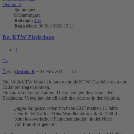
Dennis_B
Stammgast
Beiträge:
155
Registriert:
30 Sep 2024 15:11
Re: KTW Zivilschutz
Zitieren
#5
Beitrag
von
Dennis_B
»
03 Nov 2025 11:13
Die Uralt-KTW braucht keiner mehr als KTW. Das hätte man vor
20 Jahren fragen können.
Du kannst die gerne kaufen. Die gehen gerade alle aus den
Beständen. Vebeg hat aktuell auch drei oder so in der Auktion.
pappa hat geschrieben:
Ich habe 2017 meinen 12 Jahre
alten RTW-Koffer, 316er Wandlerautomatik für 5900 €
beim kosovarischen"Fähnchenhändler" in der Nähe
von Frankfurt gekauft.