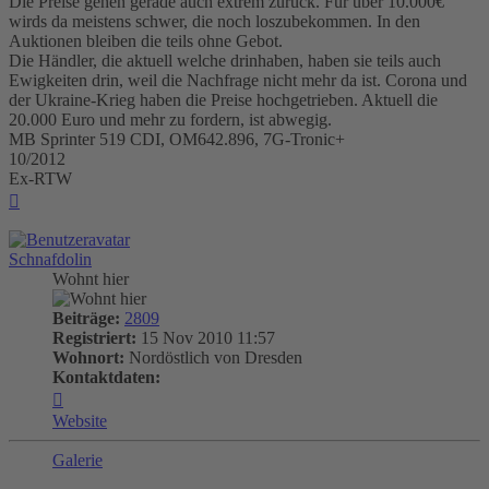
Die Preise gehen gerade auch extrem zurück. Für über 10.000€
wirds da meistens schwer, die noch loszubekommen. In den
Auktionen bleiben die teils ohne Gebot.
Die Händler, die aktuell welche drinhaben, haben sie teils auch
Ewigkeiten drin, weil die Nachfrage nicht mehr da ist. Corona und
der Ukraine-Krieg haben die Preise hochgetrieben. Aktuell die
20.000 Euro und mehr zu fordern, ist abwegig.
MB Sprinter 519 CDI, OM642.896, 7G-Tronic+
10/2012
Ex-RTW
Nach
oben
Schnafdolin
Wohnt hier
Beiträge:
2809
Registriert:
15 Nov 2010 11:57
Wohnort:
Nordöstlich von Dresden
Kontaktdaten:
Kontaktdaten
von
Website
Schnafdolin
Galerie