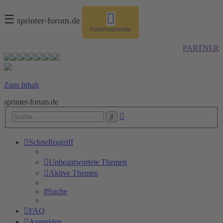
☰
sprinter-forum.de
Forumsspende
PARTNER
Zum Inhalt
sprinter-forum.de
Erweiterte
Suche
Suche
Schnellzugriff
Unbeantwortete Themen
Aktive Themen
Suche
FAQ
Anmelden