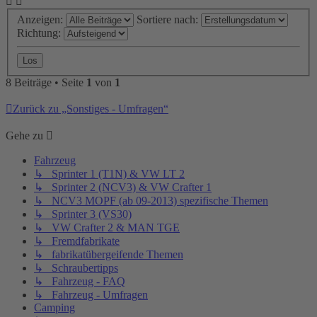
Anzeigen:
Sortiere nach:
Richtung:
8 Beiträge • Seite
1
von
1
Zurück zu „Sonstiges - Umfragen“
Gehe zu
Fahrzeug
↳ Sprinter 1 (T1N) & VW LT 2
↳ Sprinter 2 (NCV3) & VW Crafter 1
↳ NCV3 MOPF (ab 09-2013) spezifische Themen
↳ Sprinter 3 (VS30)
↳ VW Crafter 2 & MAN TGE
↳ Fremdfabrikate
↳ fabrikatübergeifende Themen
↳ Schraubertipps
↳ Fahrzeug - FAQ
↳ Fahrzeug - Umfragen
Camping