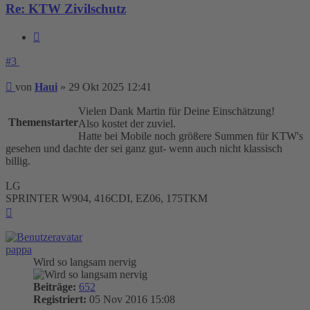
Re: KTW Zivilschutz
Zitieren
#3
Beitrag
von
Haui
»
29 Okt 2025 12:41
Vielen Dank Martin für Deine Einschätzung!
Themenstarter
Also kostet der zuviel.
Hatte bei Mobile noch größere Summen für KTW's
gesehen und dachte der sei ganz gut- wenn auch nicht klassisch
billig.
LG
SPRINTER W904, 416CDI, EZ06, 175TKM
Nach
oben
pappa
Wird so langsam nervig
Beiträge:
652
Registriert:
05 Nov 2016 15:08