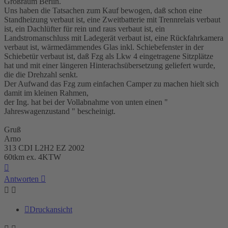
Großraum Berlin.
Uns haben die Tatsachen zum Kauf bewogen, daß schon eine
Standheizung verbaut ist, eine Zweitbatterie mit Trennrelais verbaut
ist, ein Dachlüfter für rein und raus verbaut ist, ein
Landstromanschluss mit Ladegerät verbaut ist, eine Rückfahrkamera
verbaut ist, wärmedämmendes Glas inkl. Schiebefenster in der
Schiebetür verbaut ist, daß Fzg als Lkw 4 eingetragene Sitzplätze
hat und mit einer längeren Hinterachsübersetzung geliefert wurde,
die die Drehzahl senkt.
Der Aufwand das Fzg zum einfachen Camper zu machen hielt sich
damit im kleinen Rahmen,
der Ing. hat bei der Vollabnahme von unten einen "
Jahreswagenzustand " bescheinigt.
Gruß
Arno
313 CDI L2H2 EZ 2002
60tkm ex. 4KTW
Nach
oben
Antworten
Druckansicht