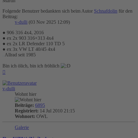
Martin
Folgende Benutzer bedankten sich beim Autor
Schnafdolin
für den
Beitrag:
v-dulli
(03 Nov 2025 12:09)
● 906 316 4x4, 2016
● ex 2x 903 316+313 4x4
● ex 2x LR Defender 110 TD 5
● ex 3x VW LT 40/45 4x4
.
Allrad seit 1985
Bin ich ölich, bin ich fröhlich
Nach
oben
v-dulli
Wohnt hier
Beiträge:
6895
Registriert:
14 Jul 2010 21:15
Wohnort:
OWL
Galerie