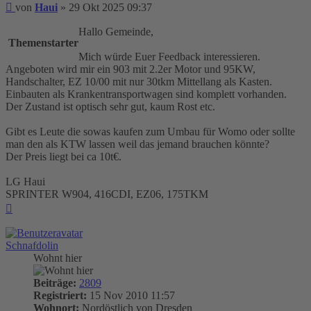
Beitrag
von
Haui
»
29 Okt 2025 09:37
Hallo Gemeinde,
Themenstarter
Mich würde Euer Feedback interessieren.
Angeboten wird mir ein 903 mit 2.2er Motor und 95KW,
Handschalter, EZ 10/00 mit nur 30tkm Mittellang als Kasten.
Einbauten als Krankentransportwagen sind komplett vorhanden.
Der Zustand ist optisch sehr gut, kaum Rost etc.
Gibt es Leute die sowas kaufen zum Umbau für Womo oder sollte
man den als KTW lassen weil das jemand brauchen könnte?
Der Preis liegt bei ca 10t€.
LG Haui
SPRINTER W904, 416CDI, EZ06, 175TKM
Nach
oben
Schnafdolin
Wohnt hier
Beiträge:
2809
Registriert:
15 Nov 2010 11:57
Wohnort:
Nordöstlich von Dresden