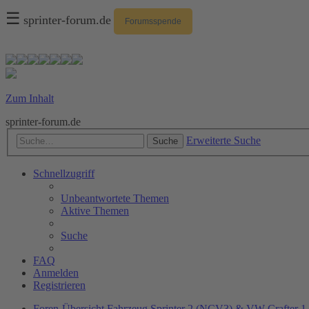
☰
sprinter-forum.de
Forumsspende
Zum Inhalt
sprinter-forum.de
Erweiterte Suche
Suche
Schnellzugriff
Unbeantwortete Themen
Aktive Themen
Suche
FAQ
Anmelden
Registrieren
Foren-Übersicht
Fahrzeug
Sprinter 2 (NCV3) & VW Crafter 1