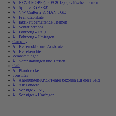
↳ NCV3 MOPF (ab 09-2013) spezifische Themen
↳ Sprinter 3 (VS30)
↳ VW Crafter 2 & MAN TGE
↳ Fremdfabrikate
↳ fabrikatübergeifende Themen
↳ Schraubertipps
↳ Fahrzeug - FAQ
↳ Fahrzeug - Umfragen
Camping
↳ Reisemobile und Ausbauten
↳ Reiseberichte
Veranstaltungen
↳ Veranstaltungen und Treffen
Cafe
↳ Plauderecke
Sonstiges
↳ Anregungen/Kritik/Fehler bezogen auf diese Seite
↳ Alles andere...
↳ Sonstige - FAQ
↳ Sonstiges - Umfragen