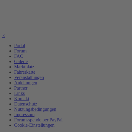
×
Portal
Forum
FAQ
Galerie
Marktplatz
Fahrerkarte
Veranstaltungen
Anleitungen
Partner
Links
Kontakt
Datenschutz
Nutzungsbedingungen
Impressum
Forumsspende per PayPal
Cookie-Einstellungen