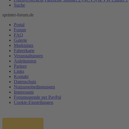
Suche
sprinter-forum.de
Portal
Forum
FAQ
Galerie
Marktplatz
Fahrerkarte
Veranstaltungen
Anleitungen
Partner
Links
Kontakt
Datenschutz
Nutzungsbedingungen
Impressum
Forumsspende per PayPal
Cookie-Einstellungen