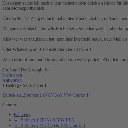
Deswegen suche ich nach einem meinetwegen defekten Motor für klein
dem Motorsportbereich.
Ich möchte das Zeug einfach mal in den Händen haben, und an einem u
Ein ganzes Schlachtauto würde ich eher vermeiden wollen, aber komple
Also wer was anzubieten hat, gern hier Bescheid sagen, oder Mail an 
Oder WhatsApp an 0163 acht vier vier 22 neun 1
Wenn es im Raum und Dortmund herum wäre, perfekt. Aber ich komme
Gruß und Dank vorab, Jo
Nach oben
Antworten
1 Beitrag • Seite
1
von
1
Zurück zu „Sprinter 2 (NCV3) & VW Crafter 1“
Gehe zu
Fahrzeug
↳ Sprinter 1 (T1N) & VW LT 2
↳ Sprinter 2 (NCV3) & VW Crafter 1