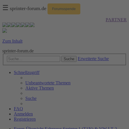
☰
sprinter-forum.de
Forumsspende
PARTNER
Zum Inhalt
sprinter-forum.de
Erweiterte Suche
Suche
Schnellzugriff
Unbeantwortete Themen
Aktive Themen
Suche
FAQ
Anmelden
Registrieren
Foren-Übersicht
Fahrzeug
Sprinter 1 (T1N) & VW LT 2