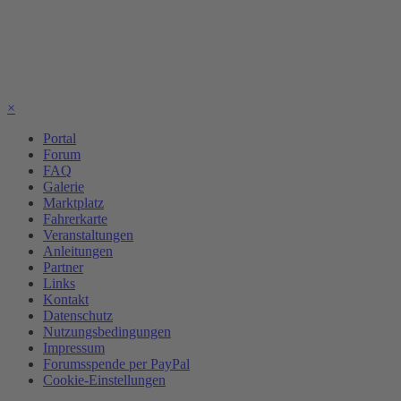
×
Portal
Forum
FAQ
Galerie
Marktplatz
Fahrerkarte
Veranstaltungen
Anleitungen
Partner
Links
Kontakt
Datenschutz
Nutzungsbedingungen
Impressum
Forumsspende per PayPal
Cookie-Einstellungen