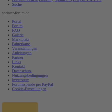
Suche
sprinter-forum.de
Portal
Forum
FAQ
Galerie
Marktplatz
Fahrerkarte
Veranstaltungen
Anleitungen
Partner
Links
Kontakt
Datenschutz
Nutzungsbedingungen
Impressum
Forumsspende per PayPal
Cookie-Einstellungen