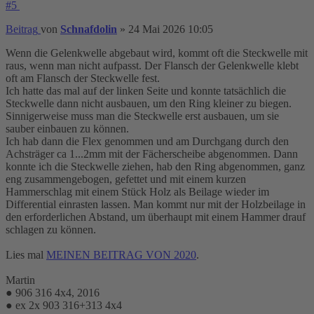
#5
Beitrag
von
Schnafdolin
»
24 Mai 2026 10:05
Wenn die Gelenkwelle abgebaut wird, kommt oft die Steckwelle mit
raus, wenn man nicht aufpasst. Der Flansch der Gelenkwelle klebt
oft am Flansch der Steckwelle fest.
Ich hatte das mal auf der linken Seite und konnte tatsächlich die
Steckwelle dann nicht ausbauen, um den Ring kleiner zu biegen.
Sinnigerweise muss man die Steckwelle erst ausbauen, um sie
sauber einbauen zu können.
Ich hab dann die Flex genommen und am Durchgang durch den
Achsträger ca 1...2mm mit der Fächerscheibe abgenommen. Dann
konnte ich die Steckwelle ziehen, hab den Ring abgenommen, ganz
eng zusammengebogen, gefettet und mit einem kurzen
Hammerschlag mit einem Stück Holz als Beilage wieder im
Differential einrasten lassen. Man kommt nur mit der Holzbeilage in
den erforderlichen Abstand, um überhaupt mit einem Hammer drauf
schlagen zu können.
Lies mal
MEINEN BEITRAG VON 2020
.
Martin
● 906 316 4x4, 2016
● ex 2x 903 316+313 4x4