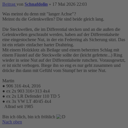
Beitrag
von
Schnafdolin
»
17 Mai 2026 22:03
Was meinst du denn mit "langer Achse"?
Meinst du die Gelenkwellen? Die sind beide gleich lang.
Die Steckwellen, die im Differential stecken und an die außen die
Gelenkwellen geschraubt werden, haben auf der Differentialseite
eine eingestochene Nut, in der ein Federring als Sicherung sitzt. Das
ist ein relativ einfacher harter Drahtring.
Mit einem Holzklotz als Beilage und einem beherzten Schlag mit
einem Fäustel auf die Steckwelle sollte der (leicht gefettete...) Ring
wieder in seine Nut auf der Differentialseite rutschen. Vorausgesetzt,
er ist nicht verbogen. Biege ihn so eng es nur geht zusammen und
drücke ihn dann mit Gefühl vom Stumpf her in seine Nut.
Martin
● 906 316 4x4, 2016
● ex 2x 903 316+313 4x4
● ex 2x LR Defender 110 TD 5
● ex 3x VW LT 40/45 4x4
.
Allrad seit 1985
Bin ich ölich, bin ich fröhlich
Nach oben