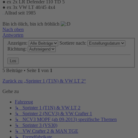
● ex 2x LR Defender 110 TD 5
● ex 3x VW LT 40/45 4x4
.
Allrad seit 1985
Bin ich ölich, bin ich fröhlich
Nach oben
Antworten
Anzeigen:
Sortiere nach:
Richtung:
5 Beiträge • Seite
1
von
1
Zurück zu „Sprinter 1 (T1N) & VW LT 2“
Gehe zu
Fahrzeug
↳ Sprinter 1 (T1N) & VW LT 2
↳ Sprinter 2 (NCV3) & VW Crafter 1
↳ NCV3 MOPF (ab 09-2013) spezifische Themen
↳ Sprinter 3 (VS30)
↳ VW Crafter 2 & MAN TGE
↳ Fremdfabrikate