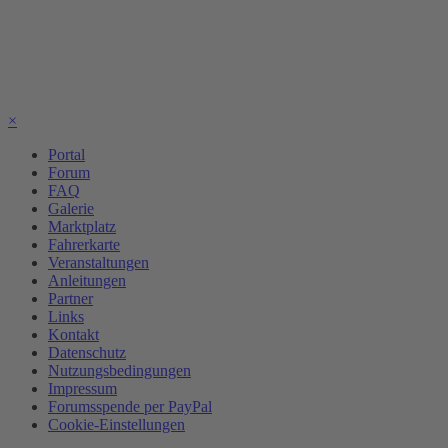
×
Portal
Forum
FAQ
Galerie
Marktplatz
Fahrerkarte
Veranstaltungen
Anleitungen
Partner
Links
Kontakt
Datenschutz
Nutzungsbedingungen
Impressum
Forumsspende per PayPal
Cookie-Einstellungen