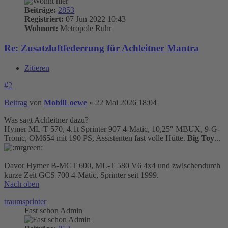
Beiträge:
2853
Registriert:
07 Jun 2022 10:43
Wohnort:
Metropole Ruhr
Re: Zusatzluftfederrung für Achleitner Mantra
Zitieren
#2
Beitrag
von
MobilLoewe
»
22 Mai 2026 18:04
Was sagt Achleitner dazu?
Hymer ML-T 570, 4.1t Sprinter 907 4-Matic, 10,25″ MBUX, 9-G-
Tronic, OM654 mit 190 PS, Assistenten fast volle Hütte.
Big Toy
...
Davor Hymer B-MCT 600, ML-T 580 V6 4x4 und zwischendurch
kurze Zeit GCS 700 4-Matic, Sprinter seit 1999.
Nach oben
traumsprinter
Fast schon Admin