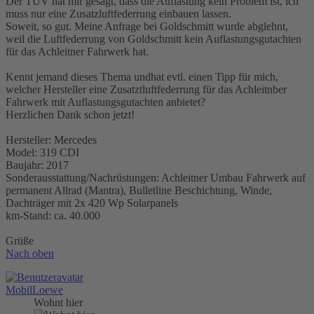
Der TÜV hat mir gesagt, dass die Auflastung kein Problem ist, ich
muss nur eine Zusatzluftfederrung einbauen lassen.
Soweit, so gut. Meine Anfrage bei Goldschmitt wurde abglehnt,
weil die Luftfederrung von Goldschmitt kein Auflastungsgutachten
für das Achleitner Fahrwerk hat.
Kennt jemand dieses Thema undhat evtl. einen Tipp für mich,
welcher Hersteller eine Zusatztluftfederrung für das Achleitnber
Fahrwerk mit Auflastungsgutachten anbietet?
Herzlichen Dank schon jetzt!
Hersteller: Mercedes
Model: 319 CDI
Baujahr: 2017
Sonderausstattung/Nachrüstungen: Achleitner Umbau Fahrwerk auf
permanent Allrad (Mantra), Bulletline Beschichtung, Winde,
Dachträger mit 2x 420 Wp Solarpanels
km-Stand: ca. 40.000
Grüße
Nach oben
MobilLoewe
Wohnt hier