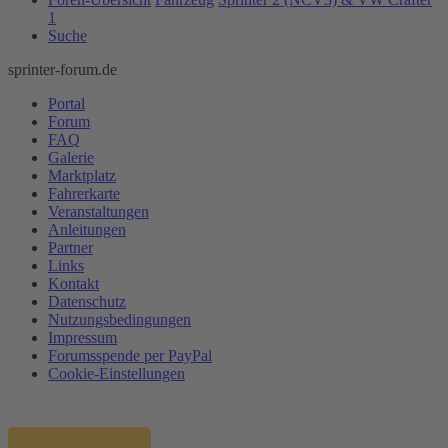
1
Suche
sprinter-forum.de
Portal
Forum
FAQ
Galerie
Marktplatz
Fahrerkarte
Veranstaltungen
Anleitungen
Partner
Links
Kontakt
Datenschutz
Nutzungsbedingungen
Impressum
Forumsspende per PayPal
Cookie-Einstellungen