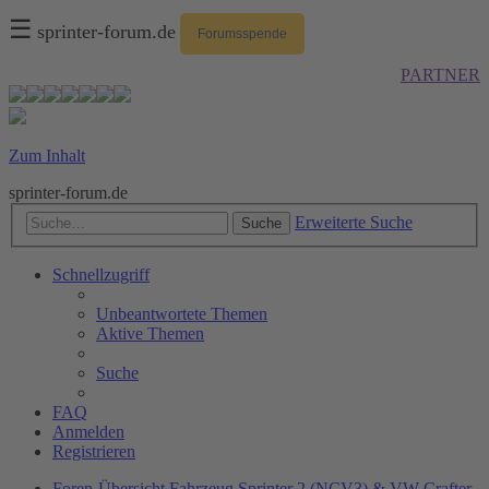
☰
sprinter-forum.de
Forumsspende
PARTNER
Zum Inhalt
sprinter-forum.de
Erweiterte Suche
Suche
Schnellzugriff
Unbeantwortete Themen
Aktive Themen
Suche
FAQ
Anmelden
Registrieren
Foren-Übersicht
Fahrzeug
Sprinter 2 (NCV3) & VW Crafter