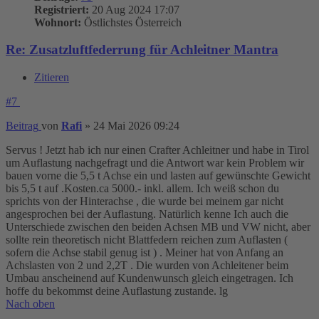
Registriert:
20 Aug 2024 17:07
Wohnort:
Östlichstes Österreich
Re: Zusatzluftfederrung für Achleitner Mantra
Zitieren
#7
Beitrag
von
Rafi
»
24 Mai 2026 09:24
Servus ! Jetzt hab ich nur einen Crafter Achleitner und habe in Tirol
um Auflastung nachgefragt und die Antwort war kein Problem wir
bauen vorne die 5,5 t Achse ein und lasten auf gewünschte Gewicht
bis 5,5 t auf .Kosten.ca 5000.- inkl. allem. Ich weiß schon du
sprichts von der Hinterachse , die wurde bei meinem gar nicht
angesprochen bei der Auflastung. Natürlich kenne Ich auch die
Unterschiede zwischen den beiden Achsen MB und VW nicht, aber
sollte rein theoretisch nicht Blattfedern reichen zum Auflasten (
sofern die Achse stabil genug ist ) . Meiner hat von Anfang an
Achslasten von 2 und 2,2T . Die wurden von Achleitener beim
Umbau anscheinend auf Kundenwunsch gleich eingetragen. Ich
hoffe du bekommst deine Auflastung zustande. lg
Nach oben