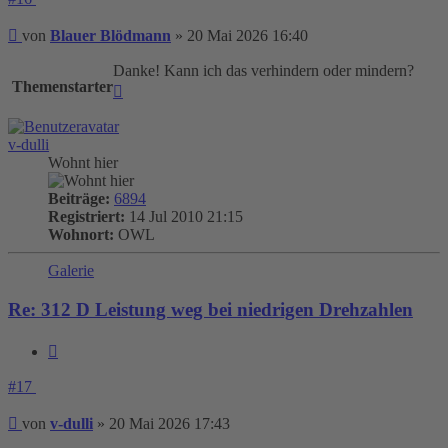
Beitrag
von
Blauer Blödmann
»
20 Mai 2026 16:40
Danke! Kann ich das verhindern oder mindern?
Themenstarter
Nach
oben
v-dulli
Wohnt hier
Beiträge:
6894
Registriert:
14 Jul 2010 21:15
Wohnort:
OWL
Galerie
Re: 312 D Leistung weg bei niedrigen Drehzahlen
Zitieren
#17
Beitrag
von
v-dulli
»
20 Mai 2026 17:43