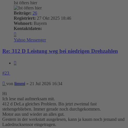
Ist öfters hier
Beiträge:
26
Registriert:
27 Okt 2025 18:46
Wohnort:
Bayern
Kontaktdaten:
Kontaktdaten
von
Yahoo Messenger
limmi
Re: 312 D Leistung weg bei niedrigen Drehzahlen
Zitieren
#23
Beitrag
von
limmi
»
21 Jul 2026 16:34
Hi
Ich lese mal aufmerksam mit.
412 d DeLa gleiches Problem. Bis jetzt zweimal fast
stehengeblieben. Immer gerade noch durchgekommen.
Motor aus und wieder an alles gut.
Gestern in der werkstatt ausgelesen, kann ja kaum noch jemand und
Ladedrucksensor eingetragen.