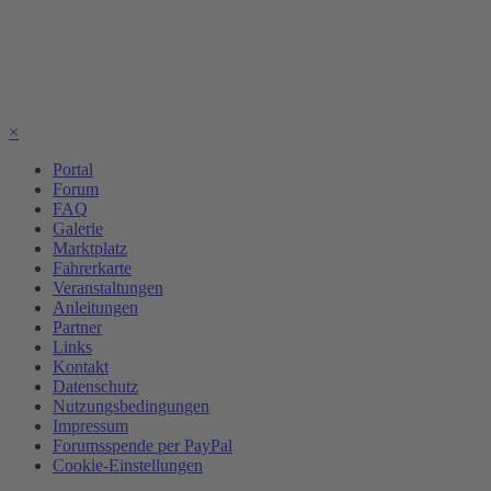
×
Portal
Forum
FAQ
Galerie
Marktplatz
Fahrerkarte
Veranstaltungen
Anleitungen
Partner
Links
Kontakt
Datenschutz
Nutzungsbedingungen
Impressum
Forumsspende per PayPal
Cookie-Einstellungen