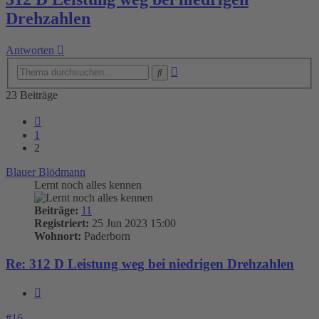
Drehzahlen
Antworten
Erweiterte
Suche
Suche
23 Beiträge
Vorherige
1
2
Blauer Blödmann
Lernt noch alles kennen
Beiträge:
11
Registriert:
25 Jun 2023 15:00
Wohnort:
Paderborn
Re: 312 D Leistung weg bei niedrigen Drehzahlen
Zitieren
#16