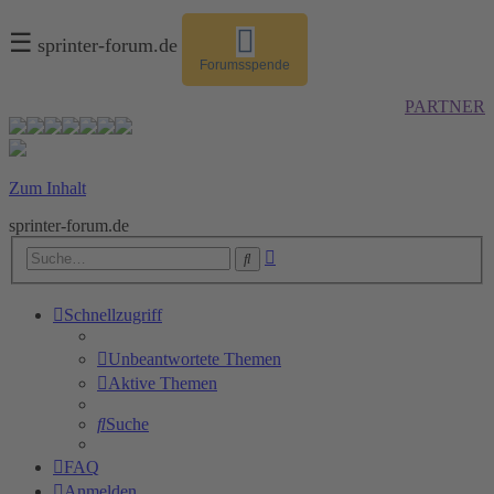
☰
sprinter-forum.de
Forumsspende
PARTNER
Zum Inhalt
sprinter-forum.de
Erweiterte
Suche
Suche
Schnellzugriff
Unbeantwortete Themen
Aktive Themen
Suche
FAQ
Anmelden