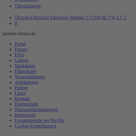
Registrieren
Foren-Übersicht
Fahrzeug
Sprinter 1 (T1N) & VW LT 2
Suche
sprinter-forum.de
Portal
Forum
FAQ
Galerie
Marktplatz
Fahrerkarte
Veranstaltungen
Anleitungen
Partner
Links
Kontakt
Datenschutz
Nutzungsbedingungen
Impressum
Forumsspende per PayPal
Cookie-Einstellungen