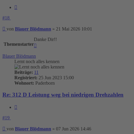
Zitieren
#18
Beitrag
von
Blauer Blödmann
»
21 Mai 2026 10:01
Danke Dir!!
Themenstarter
Nach
oben
Blauer Blödmann
Lernt noch alles kennen
Beiträge:
11
Registriert:
25 Jun 2023 15:00
Wohnort:
Paderborn
Re: 312 D Leistung weg bei niedrigen Drehzahlen
Zitieren
#19
Beitrag
von
Blauer Blödmann
»
07 Jun 2026 14:46