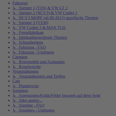
Fahrzeug
↳ Sprinter 1 (T1N) & VW LT 2
↳ Sprinter 2 (NCV3) & VW Crafter 1
↳ NCV3 MOPF (ab 09-2013) spezifische Themen
↳ Sprinter 3 (VS30)
↳ VW Crafter 2 & MAN TGE
↳ Fremdfabrikate
↳ fabrikatübergeifende Themen
↳ Schraubertipps
↳ Fahrzeug - FAQ
↳ Fahrzeug - Umfragen
Camping
↳ Reisemobile und Ausbauten
↳ Reiseberichte
Veranstaltungen
↳ Veranstaltungen und Treffen
Cafe
↳ Plauderecke
Sonstiges
↳ Anregungen/Kritik/Fehler bezogen auf diese Seite
↳ Alles andere...
↳ Sonstige - FAQ
↳ Sonstiges - Umfragen