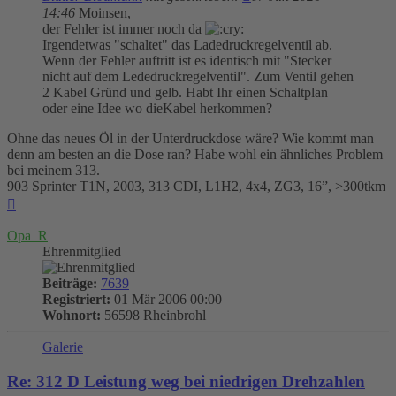
14:46
Moinsen,
der Fehler ist immer noch da
Irgendetwas "schaltet" das Ladedruckregelventil ab.
Wenn der Fehler auftritt ist es identisch mit "Stecker
nicht auf dem Lededruckregelventil". Zum Ventil gehen
2 Kabel Gründ und gelb. Habt Ihr einen Schaltplan
oder eine Idee wo dieKabel herkommen?
Ohne das neues Öl in der Unterdruckdose wäre? Wie kommt man
denn am besten an die Dose ran? Habe wohl ein ähnliches Problem
bei meinem 313.
903 Sprinter T1N, 2003, 313 CDI, L1H2, 4x4, ZG3, 16”, >300tkm
Nach
oben
Opa_R
Ehrenmitglied
Beiträge:
7639
Registriert:
01 Mär 2006 00:00
Wohnort:
56598 Rheinbrohl
Galerie
Re: 312 D Leistung weg bei niedrigen Drehzahlen