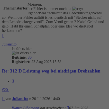
Moinsen,
Themenstarter
der Fehler ist immer noch da
Irgendetwas "schaltet" das Ladedruckregelventil
ab. Wenn der Fehler auftritt ist es identisch mit "Stecker nicht auf
dem Lededruckregelventil". Zum Ventil gehen 2 Kabel Gründ und
gelb. Habt Ihr einen Schaltplan oder eine Idee wo dieKabel
herkommen?
Nach
oben
Juliancito
Ist öfters hier
Beiträge:
30
Registriert:
23 Aug 2025 15:58
Re: 312 D Leistung weg bei niedrigen Drehzahlen
Zitieren
#20
Beitrag
von
Juliancito
»
20 Jul 2026 14:40
Blauer Blödmann
hat geschrieben:
07 Jun 2026