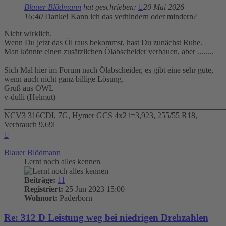
Blauer Blödmann
hat geschrieben:
20 Mai 2026
16:40
Danke! Kann ich das verhindern oder mindern?
Nicht wirklich.
Wenn Du jetzt das Öl raus bekommst, hast Du zunächst Ruhe.
Man könnte einen zusätzlichen Ölabscheider verbauen, aber ........
Sich Mal hier im Forum nach Ölabscheider, es gibt eine sehr gute,
wenn auch nicht ganz billige Lösung.
Gruß aus OWL
v-dulli (Helmut)
_______________________________________________________
NCV3 316CDI, 7G, Hymer GCS 4x2 i=3,923, 255/55 R18,
Verbrauch 9,69l
Nach
oben
Blauer Blödmann
Lernt noch alles kennen
Beiträge:
11
Registriert:
25 Jun 2023 15:00
Wohnort:
Paderborn
Re: 312 D Leistung weg bei niedrigen Drehzahlen