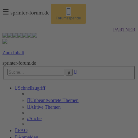
☰
sprinter-forum.de
Forumsspende
PARTNER
Zum Inhalt
sprinter-forum.de
Erweiterte
Suche
Suche
Schnellzugriff
Unbeantwortete Themen
Aktive Themen
Suche
FAQ
Anmelden