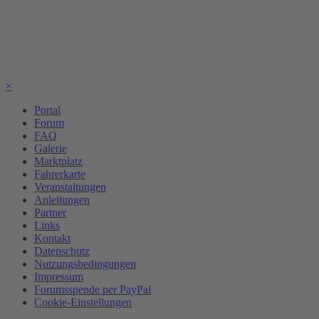
×
Portal
Forum
FAQ
Galerie
Marktplatz
Fahrerkarte
Veranstaltungen
Anleitungen
Partner
Links
Kontakt
Datenschutz
Nutzungsbedingungen
Impressum
Forumsspende per PayPal
Cookie-Einstellungen