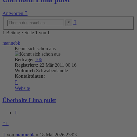
Antworten
Erweiterte
Suche
Suche
1 Beitrag • Seite
1
von
1
mannebk
Kennt sich schon aus
Beiträge:
106
Registriert:
22 Mär 2011 00:16
Wohnort:
Schwabenländle
Kontaktdaten:
Kontaktdaten
von
Website
mannebk
Überholte Lima pulst
Zitieren
#1
Beitrag
von
mannebk
»
18 Mai 2026 23:03