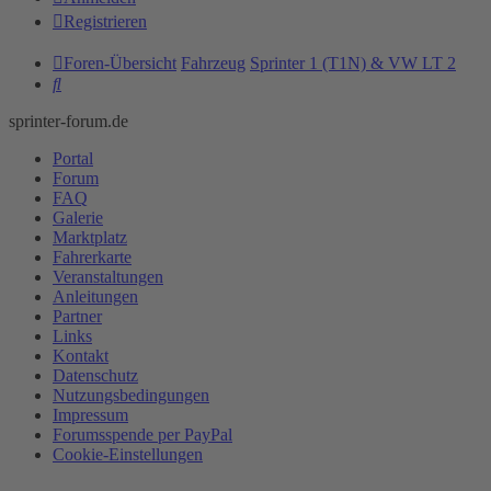
Registrieren
Foren-Übersicht
Fahrzeug
Sprinter 1 (T1N) & VW LT 2
Suche
sprinter-forum.de
Portal
Forum
FAQ
Galerie
Marktplatz
Fahrerkarte
Veranstaltungen
Anleitungen
Partner
Links
Kontakt
Datenschutz
Nutzungsbedingungen
Impressum
Forumsspende per PayPal
Cookie-Einstellungen