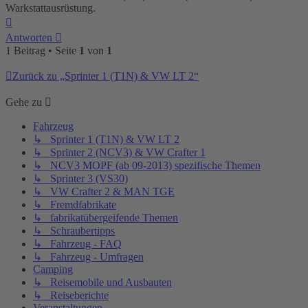
Warkstattausrüstung.
Nach
oben
Antworten
1 Beitrag • Seite
1
von
1
Zurück zu „Sprinter 1 (T1N) & VW LT 2“
Gehe zu
Fahrzeug
↳ Sprinter 1 (T1N) & VW LT 2
↳ Sprinter 2 (NCV3) & VW Crafter 1
↳ NCV3 MOPF (ab 09-2013) spezifische Themen
↳ Sprinter 3 (VS30)
↳ VW Crafter 2 & MAN TGE
↳ Fremdfabrikate
↳ fabrikatübergeifende Themen
↳ Schraubertipps
↳ Fahrzeug - FAQ
↳ Fahrzeug - Umfragen
Camping
↳ Reisemobile und Ausbauten
↳ Reiseberichte
Veranstaltungen