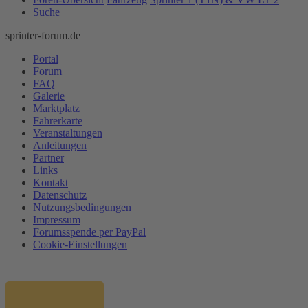
Suche
sprinter-forum.de
Portal
Forum
FAQ
Galerie
Marktplatz
Fahrerkarte
Veranstaltungen
Anleitungen
Partner
Links
Kontakt
Datenschutz
Nutzungsbedingungen
Impressum
Forumsspende per PayPal
Cookie-Einstellungen