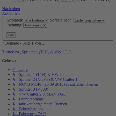
Nach oben
Antworten
Anzeigen:
Sortiere nach:
Richtung:
7 Beiträge • Seite
1
von
1
Zurück zu „Sprinter 1 (T1N) & VW LT 2“
Gehe zu
Fahrzeug
↳ Sprinter 1 (T1N) & VW LT 2
↳ Sprinter 2 (NCV3) & VW Crafter 1
↳ NCV3 MOPF (ab 09-2013) spezifische Themen
↳ Sprinter 3 (VS30)
↳ VW Crafter 2 & MAN TGE
↳ Fremdfabrikate
↳ fabrikatübergeifende Themen
↳ Schraubertipps
↳ Fahrzeug - FAQ