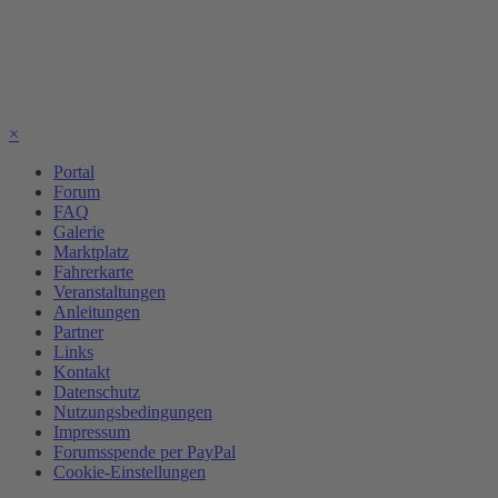
×
Portal
Forum
FAQ
Galerie
Marktplatz
Fahrerkarte
Veranstaltungen
Anleitungen
Partner
Links
Kontakt
Datenschutz
Nutzungsbedingungen
Impressum
Forumsspende per PayPal
Cookie-Einstellungen