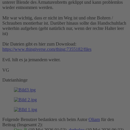
unterer Blende des Armaturenbretts geklippt und kann problemlos
wieder entnommen werden.
Mir war wichtig, dass er nicht im Weg ist und ohne Bohren /
Schrauben montierbar ist. Darüber hinaus sollte das Handschuhfach
weiterhin aufgehen (geht natürlich nur, wenn der rechte Halter leer
ist)
Die Dateien gibt es hier zum Download:
https://www.thingiverse.com/thing:7355182/files
Evtl. hilt es ja jemandem weiter.
VG
Dateianhänge
Folgende Benutzer bedankten sich beim Autor
Oliam
für den
Beitrag (Insgesamt 2):
Opa_R
(19 Mai 2026 01:53),
derhelge
(19 Mai 2026 06:33)