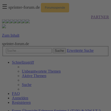
☰
sprinter-forum.de
Forumsspende
PARTNER
Zum Inhalt
sprinter-forum.de
Erweiterte Suche
Suche
Schnellzugriff
Unbeantwortete Themen
Aktive Themen
Suche
FAQ
Anmelden
Registrieren
Foren-Übersicht
Fahrzeug
Sprinter 1 (T1N) & VW LT 2