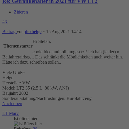
Re: Getränkehalter in 2021 für VW LT2
Zitieren
#3
Beitrag
von
derhelge
»
15 Aug 2021 14:14
Hi Stefan,
Themenstarter
coole Idee und toll umgesetzt! Ich hab (leider) n
Beifahrerairbag... Das schränkt die Möglichkeiten auch weiter hin.
Hätte ich dazu schreiben sollen..
Viele Grüße
Helge
Hersteller: VW
Model: LT2 35 (2.5 L, 80 kW, ANJ)
Baujahr: 2002
Sonderausstattung/Nachrüstungen: Bürofahrzeug
Nach oben
LT Marv
Ist öfters hier
Beiträge:
28