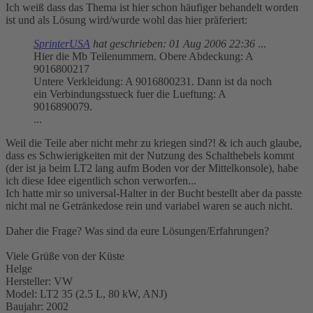
Ich weiß dass das Thema ist hier schon häufiger behandelt worden
ist und als Lösung wird/wurde wohl das hier präferiert:
SprinterUSA
hat geschrieben:
01 Aug 2006 22:36
...
Hier die Mb Teilenummern. Obere Abdeckung: A
9016800217
Untere Verkleidung: A 9016800231. Dann ist da noch
ein Verbindungsstueck fuer die Lueftung: A
9016890079.
...
Weil die Teile aber nicht mehr zu kriegen sind?! & ich auch glaube,
dass es Schwierigkeiten mit der Nutzung des Schalthebels kommt
(der ist ja beim LT2 lang aufm Boden vor der Mittelkonsole), habe
ich diese Idee eigentlich schon verworfen...
Ich hatte mir so universal-Halter in der Bucht bestellt aber da passte
nicht mal ne Getränkedose rein und variabel waren se auch nicht.
Daher die Frage? Was sind da eure Lösungen/Erfahrungen?
Viele Grüße von der Küste
Helge
Hersteller: VW
Model: LT2 35 (2.5 L, 80 kW, ANJ)
Baujahr: 2002