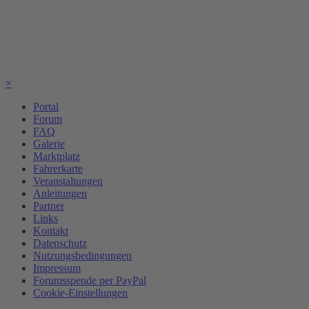
×
Portal
Forum
FAQ
Galerie
Marktplatz
Fahrerkarte
Veranstaltungen
Anleitungen
Partner
Links
Kontakt
Datenschutz
Nutzungsbedingungen
Impressum
Forumsspende per PayPal
Cookie-Einstellungen