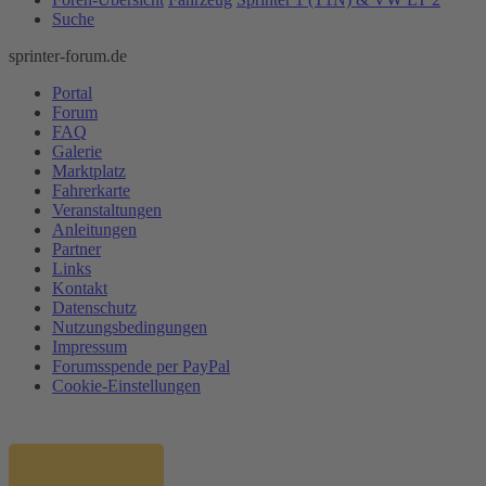
Suche
sprinter-forum.de
Portal
Forum
FAQ
Galerie
Marktplatz
Fahrerkarte
Veranstaltungen
Anleitungen
Partner
Links
Kontakt
Datenschutz
Nutzungsbedingungen
Impressum
Forumsspende per PayPal
Cookie-Einstellungen