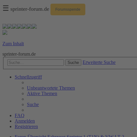
☰
sprinter-forum.de
Forumsspende
Zum Inhalt
sprinter-forum.de
Erweiterte Suche
Suche
Schnellzugriff
Unbeantwortete Themen
Aktive Themen
Suche
FAQ
Anmelden
Registrieren
Foren-Übersicht
Fahrzeug
Sprinter 1 (T1N) & VW LT 2