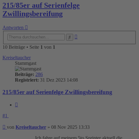
215/85er auf Serienfelge
Zwillingsbereifung
Antworten
Erweiterte
Suche
Suche
10 Beiträge • Seite
1
von
1
Kreiseltaucher
Stammgast
Beiträge:
286
Registriert:
31 Dez 2023 14:08
215/85er auf Serienfelge Zwillingsbereifung
Zitieren
#1
Beitrag
von
Kreiseltaucher
»
08 Nov 2025 13:33
Ich fahre auf meinem 5to Sprinter aktuell die