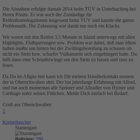
Die Abnahme erfolgte damals 2014 beim TÜV in Unterhaching bei
Herrn Pönitz. Er war auch der Zuständige für
Reifenhomologationen insgesamt beim TÜV und kannte die ganze
Problematik. Die Zulassung war damit nur noch ein Klacks.
Wir waren mit den Reifen 3,5 Monate in Island unterwegs mit allen
Highlights, Flußquerungen usw. Problem war dabei, daß man öfters
halten mußte um hinten bei der Zwillingsbereifung zu schauen ob
nicht ein Stein bzw. scharfer Vulkanstein sich eingebürgert hatte. Da
hilft dann eine Schraubzwinge um den Stein zu fassen und raus zu
lösen.
Da Du im Allgäu bist kann ich Dir meinen Händlerkontakt nennen
der in Oberschwaben sitzt. Der hat jahrelange Erfahrung mit Allrad,
und hat auch momentan alle Sprinter und Allradler von Hymer und
Carthago unter seinen Fittichen. Melde Dich einfach bei Bedarf.
Gruß aus Oberschwaben
Nach
oben
Kreiseltaucher
Stammgast
Beiträge:
286