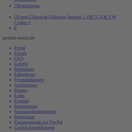
Registrieren
Foren-Übersicht
Fahrzeug
Sprinter 2 (NCV3) & VW
Crafter 1
Suche
sprinter-forum.de
Portal
Forum
FAQ
Galerie
Marktplatz
Fahrerkarte
Veranstaltungen
Anleitungen
Partner
Links
Kontakt
Datenschutz
Nutzungsbedingungen
Impressum
Forumsspende per PayPal
Cookie-Einstellungen