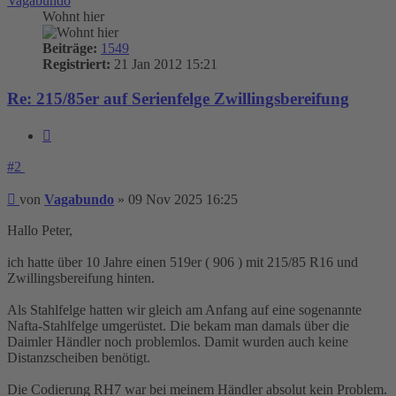
Vagabundo
Wohnt hier
Beiträge:
1549
Registriert:
21 Jan 2012 15:21
Re: 215/85er auf Serienfelge Zwillingsbereifung
Zitieren
#2
Beitrag
von
Vagabundo
»
09 Nov 2025 16:25
Hallo Peter,
ich hatte über 10 Jahre einen 519er ( 906 ) mit 215/85 R16 und
Zwillingsbereifung hinten.
Als Stahlfelge hatten wir gleich am Anfang auf eine sogenannte
Nafta-Stahlfelge umgerüstet. Die bekam man damals über die
Daimler Händler noch problemlos. Damit wurden auch keine
Distanzscheiben benötigt.
Die Codierung RH7 war bei meinem Händler absolut kein Problem.