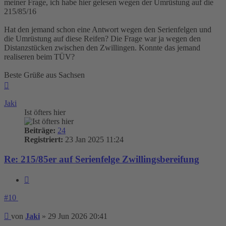
meiner Frage, ich habe hier gelesen wegen der Umrüstung auf die
215/85/16
Hat den jemand schon eine Antwort wegen den Serienfelgen und
die Umrüstung auf diese Reifen? Die Frage war ja wegen den
Distanzstücken zwischen den Zwillingen. Konnte das jemand
realiseren beim TÜV?
Beste Grüße aus Sachsen
Nach
oben
Jaki
Ist öfters hier
Beiträge:
24
Registriert:
23 Jan 2025 11:24
Re: 215/85er auf Serienfelge Zwillingsbereifung
Zitieren
#10
Beitrag
von
Jaki
»
29 Jun 2026 20:41