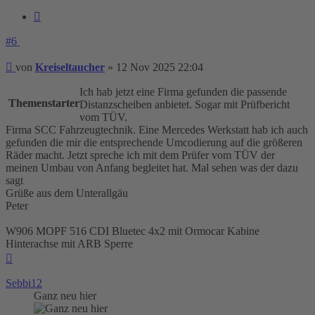
Zitieren
#6
Beitrag
von
Kreiseltaucher
»
12 Nov 2025 22:04
Ich hab jetzt eine Firma gefunden die passende
Themenstarter
Distanzscheiben anbietet. Sogar mit Prüfbericht
vom TÜV.
Firma SCC Fahrzeugtechnik. Eine Mercedes Werkstatt hab ich auch
gefunden die mir die entsprechende Umcodierung auf die größeren
Räder macht. Jetzt spreche ich mit dem Prüfer vom TÜV der
meinen Umbau von Anfang begleitet hat. Mal sehen was der dazu
sagt
Grüße aus dem Unterallgäu
Peter
W906 MOPF 516 CDI Bluetec 4x2 mit Ormocar Kabine
Hinterachse mit ARB Sperre
Nach
oben
Sebbi12
Ganz neu hier