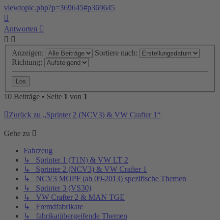
viewtopic.php?p=369645#p369645
Nach
oben
Antworten
Anzeigen:
Sortiere nach:
Richtung:
10 Beiträge • Seite
1
von
1
Zurück zu „Sprinter 2 (NCV3) & VW Crafter 1“
Gehe zu
Fahrzeug
↳ Sprinter 1 (T1N) & VW LT 2
↳ Sprinter 2 (NCV3) & VW Crafter 1
↳ NCV3 MOPF (ab 09-2013) spezifische Themen
↳ Sprinter 3 (VS30)
↳ VW Crafter 2 & MAN TGE
↳ Fremdfabrikate
↳ fabrikatübergeifende Themen