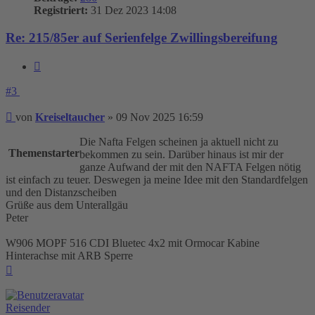
Registriert:
31 Dez 2023 14:08
Re: 215/85er auf Serienfelge Zwillingsbereifung
Zitieren
#3
Beitrag
von
Kreiseltaucher
»
09 Nov 2025 16:59
Die Nafta Felgen scheinen ja aktuell nicht zu
Themenstarter
bekommen zu sein. Darüber hinaus ist mir der
ganze Aufwand der mit den NAFTA Felgen nötig
ist einfach zu teuer. Deswegen ja meine Idee mit den Standardfelgen
und den Distanzscheiben
Grüße aus dem Unterallgäu
Peter
W906 MOPF 516 CDI Bluetec 4x2 mit Ormocar Kabine
Hinterachse mit ARB Sperre
Nach
oben
Reisender