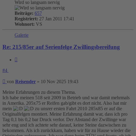
Wird so langsam nervig
Beiträge:
657
Registriert:
27 Jan 2011 17:41
Wohnort:
VS
Galerie
Re: 215/85er auf Serienfelge Zwillingsbereifung
Zitieren
#4
Beitrag
von
Reisender
»
10 Nov 2025 19:43
Meine Erfahrungen zu diesem Thema.
Ich habe meinen 518 seit 2009 in Betrieb und war damit mehrmals
in Amerika. 205x75 er Reifen gab/gibt es dort nicht. Also hat mir
mein
zu unsrer ersten Fahrt 2010 285x85 er auf die
Originalfelgen montiert. Meine Erfahrung damit war, dass ich pro
Tag 0,1 bis 0,2 bar Druck verlor. Der Abstand der Zwillinge war
sehr eng und ich achtete sehr darauf, keine Steine dazwischen zu
bekommen. Als ich zurückkam, haben wir für zu Hause wieder die
Originalen aufgezogen. Ich war dann beim TÜV und fragte, ob ich