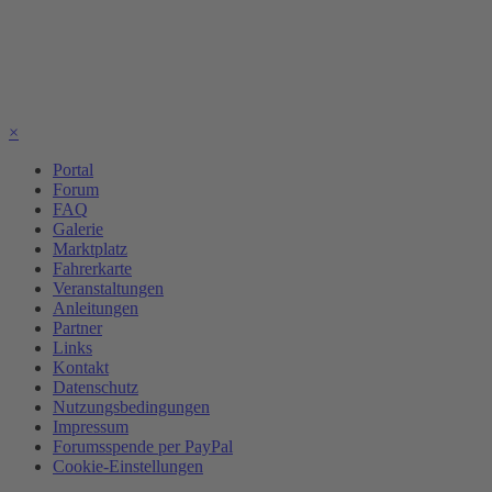
×
Portal
Forum
FAQ
Galerie
Marktplatz
Fahrerkarte
Veranstaltungen
Anleitungen
Partner
Links
Kontakt
Datenschutz
Nutzungsbedingungen
Impressum
Forumsspende per PayPal
Cookie-Einstellungen