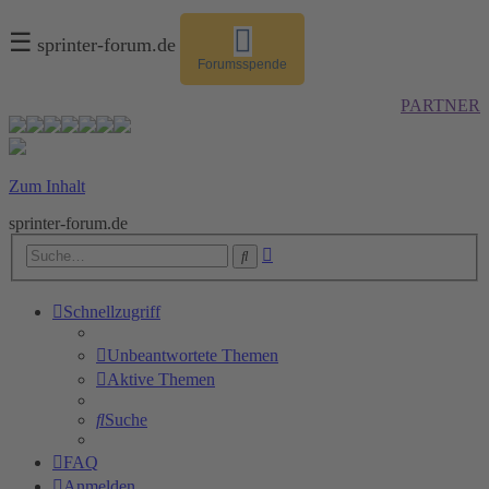
☰
sprinter-forum.de
Forumsspende
PARTNER
Zum Inhalt
sprinter-forum.de
Erweiterte
Suche
Suche
Schnellzugriff
Unbeantwortete Themen
Aktive Themen
Suche
FAQ
Anmelden