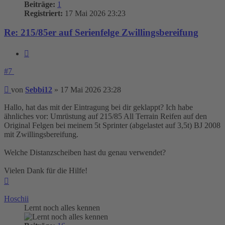
Beiträge:
1
Registriert:
17 Mai 2026 23:23
Re: 215/85er auf Serienfelge Zwillingsbereifung
Zitieren
#7
Beitrag
von
Sebbi12
»
17 Mai 2026 23:28
Hallo, hat das mit der Eintragung bei dir geklappt? Ich habe
ähnliches vor: Umrüstung auf 215/85 All Terrain Reifen auf den
Original Felgen bei meinem 5t Sprinter (abgelastet auf 3,5t) BJ 2008
mit Zwillingsbereifung.
Welche Distanzscheiben hast du genau verwendet?
Vielen Dank für die Hilfe!
Nach
oben
Hoschii
Lernt noch alles kennen