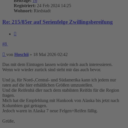
Beiträge:
16
Registriert:
24 Feb 2024 14:25
Wohnort:
Riedstadt
Re: 215/85er auf Serienfelge Zwillingsbereifung
Zitieren
#8
Beitrag
von
Hoschii
»
18 Mai 2026 02:42
Das mit dem Eintragen lassen würde mich auch interessieren.
Wenn wir wieder zurück sind steht mir das auch bevor.
Und ja, für Nord-,Central- und Südamerika kann ich jedem nur
raten auf die hier erhältlichen Größen umzustellen.
Und die Reifenhä dler nach dem stabilsten Reifdn für die Region
fragen.
Mich hat die Empfehlung mit Hankook von Alaska bis jetzt nach
Kolumbien gut getragen.
Jedoch waren in Alaska 7 neue Felgen+Reifen fällig.
Grüße,