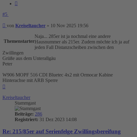
Zitieren
#5
Beitrag
von
Kreiseltaucher
»
10 Nov 2025 19:56
Naja... 285er ist ja nochmal eine andere
Themenstarter
Hausnummer als 215er. Zudem möchte ich ja auf
jeden Fall Distanzscheiben zwischen den
Zwillingen
Grüße aus dem Unterallgäu
Peter
W906 MOPF 516 CDI Bluetec 4x2 mit Ormocar Kabine
Hinterachse mit ARB Sperre
Nach
oben
Kreiseltaucher
Stammgast
Beiträge:
286
Registriert:
31 Dez 2023 14:08
Re: 215/85er auf Serienfelge Zwillingsbereifung