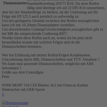
Themenstarter
Standardbereifung 205/75 R16. Da neue Reifen
fällig sind überlege ich auf 215/85 R16 umzurüsten,
aber bei der Standardfelge zu bleiben, da die Umrüstung auf die
Felge mit EP 125,5 auch preislich zu aufwendig ist.
Um den geringeren Abstand zwischen den Reifen auszugleichen
kann ich mir 10-20mm Distanzplatten vorstellen.
Um abweichenden Umfang/Geschwindigkeit auszugleichen gibt es
bei MB die entsprechende Codierung RH7.
Woelke bietet diese Reifen auch an, wobei ich bis jetzt nicht
herausfinden konnte mit welchen Felgen und ob die
Distanzscheiben benutzen.
Wer hat Erfahrung mit meiner Reifen/Felgen Kombination,
Umcodierung durch MB, Distanzscheiben und TÜV Abnahme ?
Wo kann man passende Distanzscheiben, möglichst mit ABE
bekommen ?
Grüße aus dem Unterallgäu
Peter
W906 MOPF 516 CDI Bluetec 4x2 mit Ormocar Kabine
Hinterachse mit ARB Sperre
Nach
oben