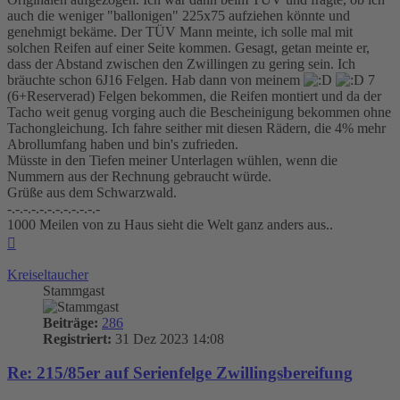
auch die weniger "ballonigen" 225x75 aufziehen könnte und
genehmigt bekäme. Der TÜV Mann meinte, ich solle mal mit
solchen Reifen auf einer Seite kommen. Gesagt, getan meinte er,
dass der Abstand zwischen den Zwillingen zu gering sein. Ich
bräuchte schon 6J16 Felgen. Hab dann von meinem
7
(6+Reserverad) Felgen bekommen, die Reifen montiert und da der
Tacho weit genug vorging auch die Bescheinigung bekommen ohne
Tachongleichung. Ich fahre seither mit diesen Rädern, die 4% mehr
Abrollumfang haben und bin's zufrieden.
Müsste in den Tiefen meiner Unterlagen wühlen, wenn die
Nummern aus der Rechnung gebraucht würde.
Grüße aus dem Schwarzwald.
-.-.-.-.-.-.-.-.-.-.-.-
1000 Meilen von zu Haus sieht die Welt ganz anders aus..
Nach
oben
Kreiseltaucher
Stammgast
Beiträge:
286
Registriert:
31 Dez 2023 14:08
Re: 215/85er auf Serienfelge Zwillingsbereifung