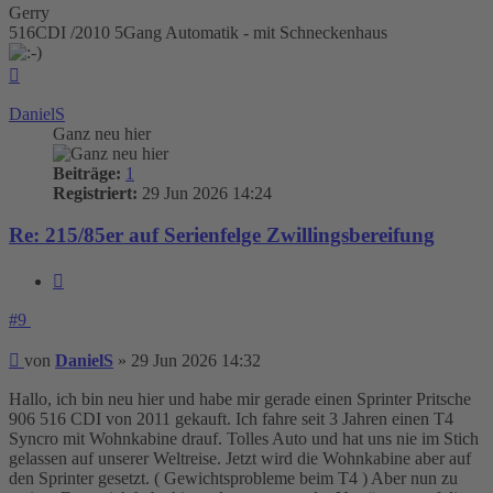
Gerry
516CDI /2010 5Gang Automatik - mit Schneckenhaus
Nach
oben
DanielS
Ganz neu hier
Beiträge:
1
Registriert:
29 Jun 2026 14:24
Re: 215/85er auf Serienfelge Zwillingsbereifung
Zitieren
#9
Beitrag
von
DanielS
»
29 Jun 2026 14:32
Hallo, ich bin neu hier und habe mir gerade einen Sprinter Pritsche
906 516 CDI von 2011 gekauft. Ich fahre seit 3 Jahren einen T4
Syncro mit Wohnkabine drauf. Tolles Auto und hat uns nie im Stich
gelassen auf unserer Weltreise. Jetzt wird die Wohnkabine aber auf
den Sprinter gesetzt. ( Gewichtsprobleme beim T4 ) Aber nun zu