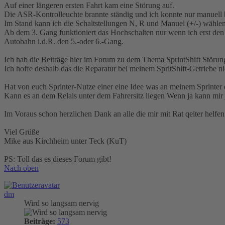
Auf einer längeren ersten Fahrt kam eine Störung auf.
Die ASR-Kontrolleuchte brannte ständig und ich konnte nur manuell bi
Im Stand kann ich die Schaltstellungen N, R und Manuel (+/-) wählen
Ab dem 3. Gang funktioniert das Hochschalten nur wenn ich erst den 
Autobahn i.d.R. den 5.-oder 6.-Gang.
Ich hab die Beiträge hier im Forum zu dem Thema SprintShift Störung
Ich hoffe deshalb das die Reparatur bei meinem SpritShift-Getriebe n
Hat von euch Sprinter-Nutze einer eine Idee was an meinem Sprinter d
Kann es an dem Relais unter dem Fahrersitz liegen Wenn ja kann mir 
Im Voraus schon herzlichen Dank an alle die mir mit Rat qeiter helfe
Viel Grüße
Mike aus Kirchheim unter Teck (KuT)
PS: Toll das es dieses Forum gibt!
Nach oben
dm
Wird so langsam nervig
Beiträge:
573