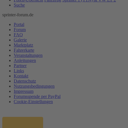
Suche
sprinter-forum.de
Portal
Forum
FAQ
Galerie
Marktplatz
Fahrerkarte
Veranstaltungen
Anleitungen
Partner
Links
Kontakt
Datenschutz
Nutzungsbedingungen
Impressum
Forumsspende per PayPal
Cookie-Einstellungen