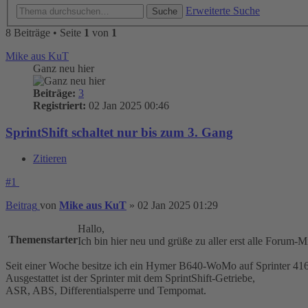
Erweiterte Suche
Suche
8 Beiträge • Seite
1
von
1
Mike aus KuT
Ganz neu hier
Beiträge:
3
Registriert:
02 Jan 2025 00:46
SprintShift schaltet nur bis zum 3. Gang
Zitieren
#1
Beitrag
von
Mike aus KuT
»
02 Jan 2025 01:29
Hallo,
Themenstarter
Ich bin hier neu und grüße zu aller erst alle Forum-Mi
Seit einer Woche besitze ich ein Hymer B640-WoMo auf Sprinter 41
Ausgestattet ist der Sprinter mit dem SprintShift-Getriebe,
ASR, ABS, Differentialsperre und Tempomat.