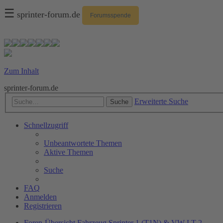
☰
sprinter-forum.de
Forumsspende
Zum Inhalt
sprinter-forum.de
Erweiterte Suche
Suche
Schnellzugriff
Unbeantwortete Themen
Aktive Themen
Suche
FAQ
Anmelden
Registrieren
Foren-Übersicht
Fahrzeug
Sprinter 1 (T1N) & VW LT 2