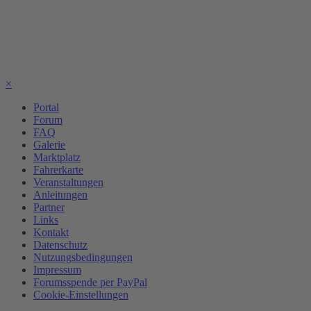
×
Portal
Forum
FAQ
Galerie
Marktplatz
Fahrerkarte
Veranstaltungen
Anleitungen
Partner
Links
Kontakt
Datenschutz
Nutzungsbedingungen
Impressum
Forumsspende per PayPal
Cookie-Einstellungen