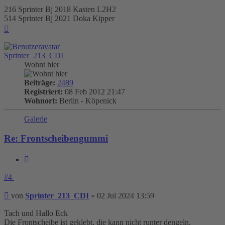
216 Sprinter Bj 2018 Kasten L2H2
514 Sprinter Bj 2021 Doka Kipper
Nach
oben
Sprinter_213_CDI
Wohnt hier
Beiträge:
2489
Registriert:
08 Feb 2012 21:47
Wohnort:
Berlin - Köpenick
Galerie
Re: Frontscheibengummi
Zitieren
#4
Beitrag
von
Sprinter_213_CDI
»
02 Jul 2024 13:59
Tach und Hallo Eck
Die Frontscheibe ist geklebt, die kann nicht runter dengeln.