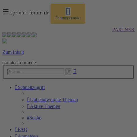
☰
sprinter-forum.de
Forumsspende
PARTNER
Zum Inhalt
sprinter-forum.de
Erweiterte
Suche
Suche
Schnellzugriff
Unbeantwortete Themen
Aktive Themen
Suche
FAQ
Anmelden