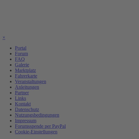
×
Portal
Forum
FAQ
Galerie
Marktplatz
Fahrerkarte
Veranstaltungen
Anleitungen
Partner
Links
Kontakt
Datenschutz
Nutzungsbedingungen
Impressum
Forumsspende per PayPal
Cookie-Einstellungen