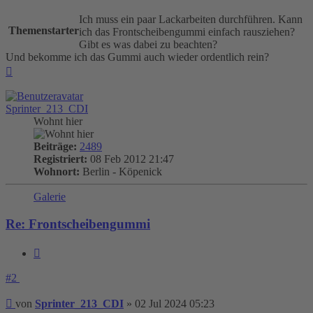
Ich muss ein paar Lackarbeiten durchführen. Kann
Themenstarter
ich das Frontscheibengummi einfach rausziehen?
Gibt es was dabei zu beachten?
Und bekomme ich das Gummi auch wieder ordentlich rein?
Nach
oben
Sprinter_213_CDI
Wohnt hier
Beiträge:
2489
Registriert:
08 Feb 2012 21:47
Wohnort:
Berlin - Köpenick
Galerie
Re: Frontscheibengummi
Zitieren
#2
Beitrag
von
Sprinter_213_CDI
»
02 Jul 2024 05:23