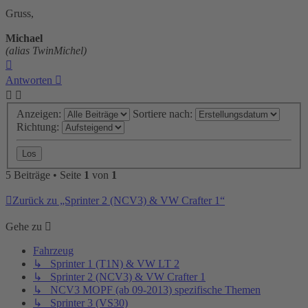
Gruss,
Michael
(alias TwinMichel)
Nach
oben
Antworten
Anzeigen:
Sortiere nach:
Richtung:
5 Beiträge • Seite
1
von
1
Zurück zu „Sprinter 2 (NCV3) & VW Crafter 1“
Gehe zu
Fahrzeug
↳ Sprinter 1 (T1N) & VW LT 2
↳ Sprinter 2 (NCV3) & VW Crafter 1
↳ NCV3 MOPF (ab 09-2013) spezifische Themen
↳ Sprinter 3 (VS30)