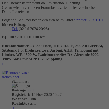
Der Themenstarter meint die umlaufende Dichtung.
Genau wie im verlinkten Forumbeitrag steht alles geschrieben.
Das sollte reichen.
Folgende Benutzer bedankten sich beim Autor
Sprinter_213_CDI
für den Beitrag:
Eck
(02 Jul 2024 20:06)
Bj. Juli / 2010, 210.000 km
Rückfahrkamera, C Schienen, 1DIN Radio, 300 Ah LiFePo4,
Sitzbank 3-5, Drehsitze, zwei Airbag, AHK, Tempomat mit
Limiter, WR 1500 W, Ladebooster 40A D+, Airtronic 3900,
390W Solar mit MPPT, 2. Kupplung
Nach
oben
twinmichel
Stammgast
Beiträge:
278
Registriert:
15 Nov 2020 16:27
Wohnort:
Trittau
Kontaktdaten:
Kontaktdaten