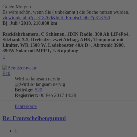
Guten Morgen
Es wäre schön, wenn Sie ( unbekannt ) die Suche nutzen würden.
viewtopic.php?p=318760&hilit=Frontscheibe#p318760
Bj. Juli / 2010, 210.000 km
Rückfahrkamera, C Schienen, 1DIN Radio, 300 Ah LiFePo4,
Sitzbank 3-5, Drehsitze, zwei Airbag, AHK, Tempomat mit
Limiter, WR 1500 W, Ladebooster 40A D+, Airtronic 3900,
390W Solar mit MPPT, 2. Kupplung
Nach
oben
Eck
Wird so langsam nervig
Beiträge:
520
Registriert:
06 Feb 2017 14:28
Fahrerkarte
Re: Frontscheibengummi
Zitieren