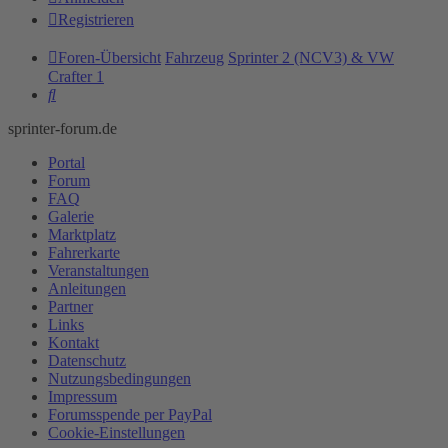
Registrieren
Foren-Übersicht
Fahrzeug
Sprinter 2 (NCV3) & VW
Crafter 1
Suche
sprinter-forum.de
Portal
Forum
FAQ
Galerie
Marktplatz
Fahrerkarte
Veranstaltungen
Anleitungen
Partner
Links
Kontakt
Datenschutz
Nutzungsbedingungen
Impressum
Forumsspende per PayPal
Cookie-Einstellungen