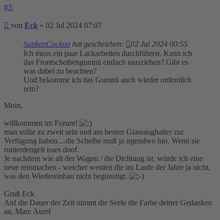
#3
Beitrag
von
Eck
»
02 Jul 2024 07:07
SunkenCuckoo
hat geschrieben:
02 Jul 2024 00:55
Ich muss ein paar Lackarbeiten durchführen. Kann ich
das Frontscheibengummi einfach rausziehen? Gibt es
was dabei zu beachten?
Und bekomme ich das Gummi auch wieder ordentlich
rein?
Moin,
willkommen im Forum!
man sollte zu zweit sein und am besten Glassaughalter zur
Verfügung haben....die Scheibe muß ja irgendwo hin. Wenn sie
runterdengelt isses doof.
Je nachdem wie alt der Wagen / die Dichtung ist, würde ich eine
neue reinmachen - weicher werden die im Laufe der Jahre ja nicht,
was den Wiedereinbau nicht begünstigt.
Gruß Eck
Auf die Dauer der Zeit nimmt die Seele die Farbe deiner Gedanken
an. Marc Aurel