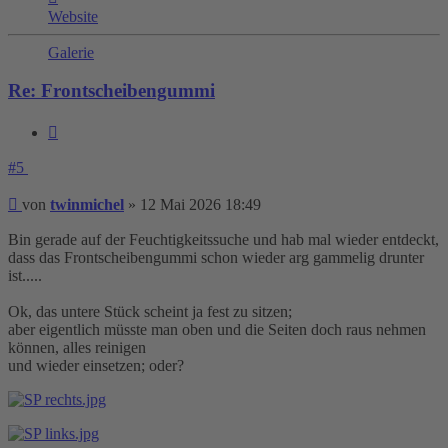
von
Website
twinmichel
Galerie
Re: Frontscheibengummi
Zitieren
#5
Beitrag
von
twinmichel
»
12 Mai 2026 18:49
Bin gerade auf der Feuchtigkeitssuche und hab mal wieder entdeckt,
dass das Frontscheibengummi schon wieder arg gammelig drunter
ist.....
Ok, das untere Stück scheint ja fest zu sitzen;
aber eigentlich müsste man oben und die Seiten doch raus nehmen
können, alles reinigen
und wieder einsetzen; oder?