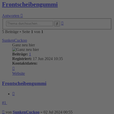
Frontscheibengummi
Antworten
Erweiterte
Suche
Suche
5 Beiträge • Seite
1
von
1
SunkenCuckoo
Ganz neu hier
Beiträge:
1
Registriert:
17 Jun 2024 10:35
Kontaktdaten:
Kontaktdaten
von
Website
SunkenCuckoo
Frontscheibengummi
Zitieren
#1
Beitrag
von
SunkenCuckoo
»
02 Jul 2024 00:55