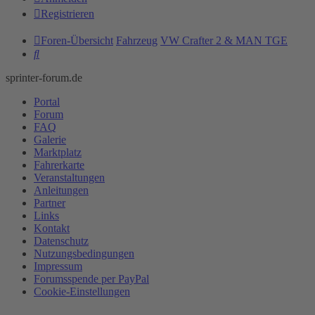
Registrieren
Foren-Übersicht
Fahrzeug
VW Crafter 2 & MAN TGE
Suche
sprinter-forum.de
Portal
Forum
FAQ
Galerie
Marktplatz
Fahrerkarte
Veranstaltungen
Anleitungen
Partner
Links
Kontakt
Datenschutz
Nutzungsbedingungen
Impressum
Forumsspende per PayPal
Cookie-Einstellungen