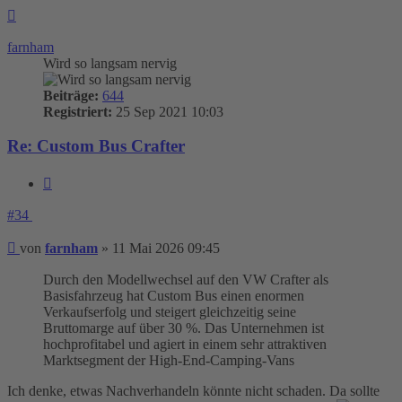
Nach
oben
farnham
Wird so langsam nervig
Beiträge:
644
Registriert:
25 Sep 2021 10:03
Re: Custom Bus Crafter
Zitieren
#34
Beitrag
von
farnham
»
11 Mai 2026 09:45
Durch den Modellwechsel auf den VW Crafter als
Basisfahrzeug hat Custom Bus einen enormen
Verkaufserfolg und steigert gleichzeitig seine
Bruttomarge auf über 30 %. Das Unternehmen ist
hochprofitabel und agiert in einem sehr attraktiven
Marktsegment der High-End-Camping-Vans
Ich denke, etwas Nachverhandeln könnte nicht schaden. Da sollte