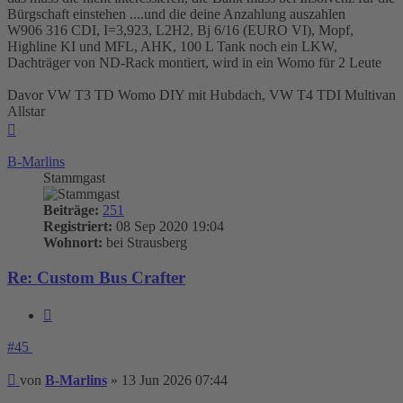
Bürgschaft einstehen ....und die deine Anzahlung auszahlen
W906 316 CDI, I=3,923, L2H2, Bj 6/16 (EURO VI), Mopf,
Highline KI und MFL, AHK, 100 L Tank noch ein LKW,
Dachträger von ND-Rack montiert, wird in ein Womo für 2 Leute
Davor VW T3 TD Womo DIY mit Hubdach, VW T4 TDI Multivan
Allstar
Nach
oben
B-Marlins
Stammgast
Beiträge:
251
Registriert:
08 Sep 2020 19:04
Wohnort:
bei Strausberg
Re: Custom Bus Crafter
Zitieren
#45
Beitrag
von
B-Marlins
»
13 Jun 2026 07:44