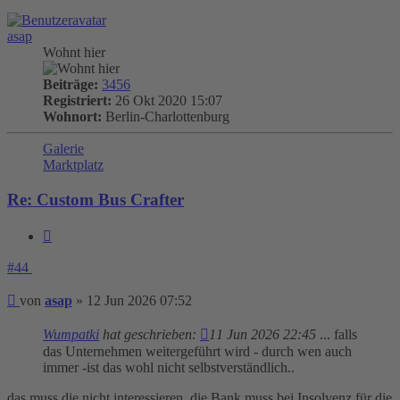
oben
asap
Wohnt hier
Beiträge:
3456
Registriert:
26 Okt 2020 15:07
Wohnort:
Berlin-Charlottenburg
Galerie
Marktplatz
Re: Custom Bus Crafter
Zitieren
#44
Beitrag
von
asap
»
12 Jun 2026 07:52
Wumpatki
hat geschrieben:
11 Jun 2026 22:45
... falls
das Unternehmen weitergeführt wird - durch wen auch
immer -ist das wohl nicht selbstverständlich..
das muss die nicht interessieren, die Bank muss bei Insolvenz für die