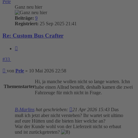
Pele
Ganz neu hier
Beiträge:
9
Registriert:
25 Sep 2025 21:41
Re: Custom Bus Crafter
Zitieren
#33
Beitrag
von
Pele
»
10 Mai 2026 22:58
Hi, ja manche wollen nicht so lange warten. Ichn
Themenstarter
habe einen Allrad bestellt, deshalb kamen die zwei
Fahrzeuge für mich nicht in Frage.
B-Marlins
hat geschrieben:
21 Apr 2026 15:43
Das
muß ich jetzt aber nicht verstehen? Ihr wartet seit ultimo
auf eure Hütten und die bieten hier welche an?
War der Kunde wohl von der Lieferzeit nicht so erbaut
und ist zurückgetreten?