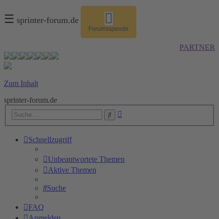
☰
sprinter-forum.de
Forumsspende
PARTNER
Zum Inhalt
sprinter-forum.de
Erweiterte
Suche
Suche
Schnellzugriff
Unbeantwortete Themen
Aktive Themen
Suche
FAQ
Anmelden