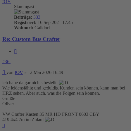
fOV
Stammgast
Beiträge:
333
Registriert:
16 Sep 2021 17:45
Wohnort:
Gaildorf
Re: Custom Bus Crafter
Zitieren
#36
Beitrag
von
fOV
»
12 Mai 2026 16:49
ich habe da gar nichts bestellt.
Wie leidensfähig und geduldig Kunden sein können, kann man bei
HRZ sehen. Aber auch, was die Folgen sein können.
Grüßle
Oliver
VW Crafter Kasten 35 MR HD FRONT 0603 CBY
419 4x4 7m im Zulauf
Nach
oben