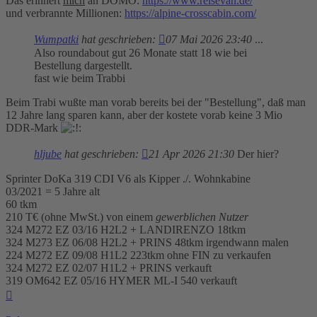
Das erinnert
mich
an DOMO:
https://www.reisevan.de/
und verbrannte Millionen:
https://alpine-crosscabin.com/
Wumpatki
hat geschrieben:
07 Mai 2026 23:40
...
Also roundabout gut 26 Monate statt 18 wie bei
Bestellung dargestellt.
fast wie beim Trabbi
Beim Trabi wußte man vorab bereits bei der "Bestellung", daß man
12 Jahre lang sparen kann, aber der kostete vorab keine 3 Mio
DDR-Mark
hljube
hat geschrieben:
21 Apr 2026 21:30
Der hier?
Sprinter DoKa 319 CDI V6 als Kipper ./. Wohnkabine
03/2021 = 5 Jahre alt
60 tkm
210 T€ (ohne MwSt.) von einem
gewerblichen Nutzer
324 M272 EZ 03/16 H2L2 + LANDIRENZO 18tkm
324 M273 EZ 06/08 H2L2 + PRINS 48tkm irgendwann malen
224 M272 EZ 09/08 H1L2 223tkm ohne FIN zu verkaufen
324 M272 EZ 02/07 H1L2 + PRINS verkauft
319 OM642 EZ 05/16 HYMER ML-I 540 verkauft
Nach
oben