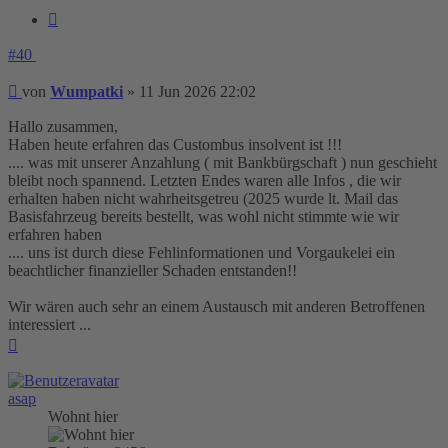
Zitieren
#40
Beitrag
von
Wumpatki
»
11 Jun 2026 22:02
Hallo zusammen,
Haben heute erfahren das Custombus insolvent ist !!!
.... was mit unserer Anzahlung ( mit Bankbürgschaft ) nun geschieht
bleibt noch spannend. Letzten Endes waren alle Infos , die wir
erhalten haben nicht wahrheitsgetreu (2025 wurde lt. Mail das
Basisfahrzeug bereits bestellt, was wohl nicht stimmte wie wir
erfahren haben
.... uns ist durch diese Fehlinformationen und Vorgaukelei ein
beachtlicher finanzieller Schaden entstanden!!
Wir wären auch sehr an einem Austausch mit anderen Betroffenen
interessiert ...
Nach
oben
asap
Wohnt hier