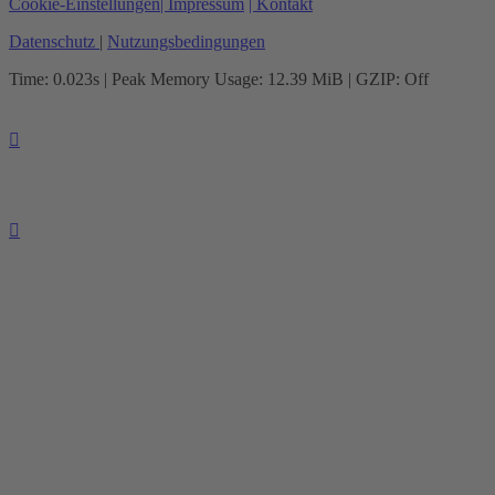
Cookie-Einstellungen
| Impressum
| Kontakt
Datenschutz
|
Nutzungsbedingungen
Time: 0.023s
| Peak Memory Usage: 12.39 MiB | GZIP: Off