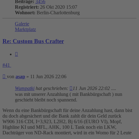
Beiträge:
3456
Registriert:
26 Okt 2020 15:07
Wohnort:
Berlin-Charlottenburg
Galerie
Marktplatz
Re: Custom Bus Crafter
Zitieren
#41
Beitrag
von
asap
»
11 Jun 2026 22:06
Wumpatki
hat geschrieben:
11 Jun 2026 22:02
....
was mit unserer Anzahlung ( mit Bankbürgschaft ) nun
geschieht bleibt noch spannend.
Wenn du eine Bankbürgschaft für deine Anzahlung hast, dann bist
du doch abgesichert und die Bank zahlt dir dein Geld zurück
W906 316 CDI, I=3,923, L2H2, Bj 6/16 (EURO VI), Mopf,
Highline KI und MFL, AHK, 100 L Tank noch ein LKW,
Dachträger von ND-Rack montiert, wird in ein Womo für 2 Leute