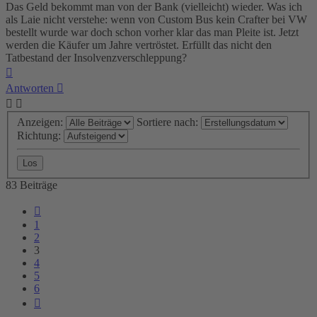
Das Geld bekommt man von der Bank (vielleicht) wieder. Was ich
als Laie nicht verstehe: wenn von Custom Bus kein Crafter bei VW
bestellt wurde war doch schon vorher klar das man Pleite ist. Jetzt
werden die Käufer um Jahre vertröstet. Erfüllt das nicht den
Tatbestand der Insolvenzverschleppung?
Nach
oben
Antworten
Anzeigen:
Sortiere nach:
Richtung:
83 Beiträge
Vorherige
1
2
3
4
5
6
Nächste