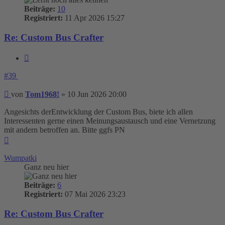
Beiträge:
10
Registriert:
11 Apr 2026 15:27
Re: Custom Bus Crafter
Zitieren
#39
Beitrag
von
Tom1968!
»
10 Jun 2026 20:00
Angesichts derEntwicklung der Custom Bus, biete ich allen
Interessenten gerne einen Meinungsaustausch und eine Vernetzung
mit andern betroffen an. Bitte ggfs PN
Nach
oben
Wumpatki
Ganz neu hier
Beiträge:
6
Registriert:
07 Mai 2026 23:23
Re: Custom Bus Crafter