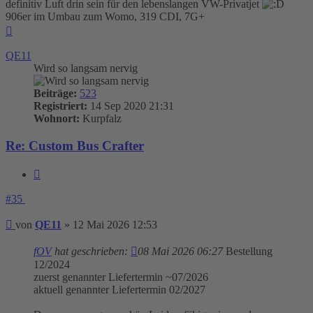
definitiv Luft drin sein für den lebenslangen VW-Privatjet
906er im Umbau zum Womo, 319 CDI, 7G+
Nach
oben
QE11
Wird so langsam nervig
Beiträge:
523
Registriert:
14 Sep 2020 21:31
Wohnort:
Kurpfalz
Re: Custom Bus Crafter
Zitieren
#35
Beitrag
von
QE11
»
12 Mai 2026 12:53
fOV
hat geschrieben:
08 Mai 2026 06:27
Bestellung
12/2024
zuerst genannter Liefertermin ~07/2026
aktuell genannter Liefertermin 02/2027