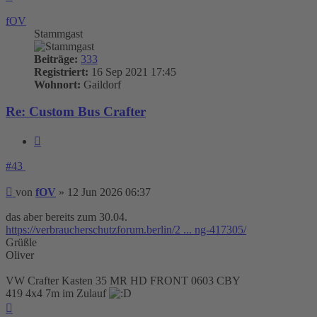
oben
fOV
Stammgast
Beiträge:
333
Registriert:
16 Sep 2021 17:45
Wohnort:
Gaildorf
Re: Custom Bus Crafter
Zitieren
#43
Beitrag
von
fOV
»
12 Jun 2026 06:37
das aber bereits zum 30.04.
https://verbraucherschutzforum.berlin/2 ... ng-417305/
Grüßle
Oliver
VW Crafter Kasten 35 MR HD FRONT 0603 CBY
419 4x4 7m im Zulauf
Nach