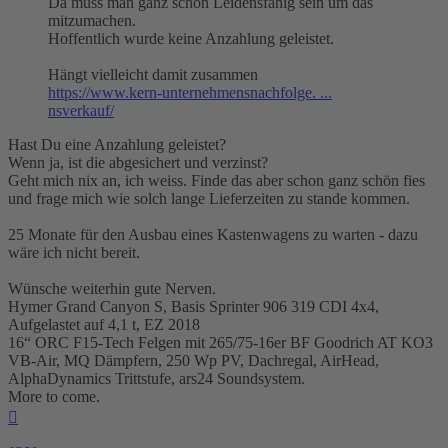
Da muss man ganz schön Leidensfähig sein um das
mitzumachen.
Hoffentlich wurde keine Anzahlung geleistet.
Hängt vielleicht damit zusammen
https://www.kern-unternehmensnachfolge. ...
nsverkauf/
Hast Du eine Anzahlung geleistet?
Wenn ja, ist die abgesichert und verzinst?
Geht mich nix an, ich weiss. Finde das aber schon ganz schön fies
und frage mich wie solch lange Lieferzeiten zu stande kommen.
25 Monate für den Ausbau eines Kastenwagens zu warten - dazu
wäre ich nicht bereit.
Wünsche weiterhin gute Nerven.
Hymer Grand Canyon S, Basis Sprinter 906 319 CDI 4x4,
Aufgelastet auf 4,1 t, EZ 2018
16“ ORC F15-Tech Felgen mit 265/75-16er BF Goodrich AT KO3
VB-Air, MQ Dämpfern, 250 Wp PV, Dachregal, AirHead,
AlphaDynamics Trittstufe, ars24 Soundsystem.
More to come.
Nach
oben