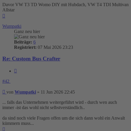
Davor VW T3 TD Womo DIY mit Hubdach, VW T4 TDI Multivan
Allstar
Nach
oben
Wumpatki
Ganz neu hier
Beiträge:
6
Registriert:
07 Mai 2026 23:23
Re: Custom Bus Crafter
Zitieren
#42
Beitrag
von
Wumpatki
»
11 Jun 2026 22:45
... falls das Unternehmen weitergeführt wird - durch wen auch
immer -ist das wohl nicht selbstverständlich..
da sind noch viele Fragen offen um die sich dann wohl ein Anwalt
kümmern muss...
Nach