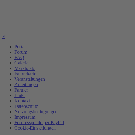
×
Portal
Forum
FAQ
Galerie
Marktplatz
Fahrerkarte
Veranstaltungen
Anleitungen
Partner
Links
Kontakt
Datenschutz
Nutzungsbedingungen
Impressum
Forumsspende per PayPal
Cookie-Einstellungen