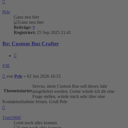
Nach
oben
Pele
Ganz neu hier
Beiträge:
9
Registriert:
25 Sep 2025 21:41
Re: Custom Bus Crafter
Zitieren
#38
Beitrag
von
Pele
»
02 Jun 2026 16:33
Servus, mein Custom Bus soll dieses Jahr
Themenstarter
ausgeliefert werden. Gerne würde ich dir eine
Frage stellen, würde mich sehr über eine
Kontaktsufnahme freuen. Gruß Pele
Nach
oben
Tom1968!
Lernt noch alles kennen