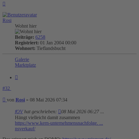
Nach
oben
Rosi
Wohnt hier
Beiträge:
6258
Registriert:
01 Jan 2004 00:00
Wohnort:
Tieflandsbucht
Galerie
Marktplatz
Zitieren
#32
Beitrag
von
Rosi
»
08 Mai 2026 07:34
fOV
hat geschrieben:
08 Mai 2026 06:27
...
Hängt vielleicht damit zusammen
https://www.kern-unternehmensnachfolge. ...
nsverkauf/