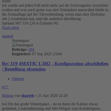
Hallo
Ich würde auf jeden Fall nicht mehr auf die Schwingsitze verzichten
wollen und was auch gerne von den Verkäufern unerwähnt bleibt ist
die Armauflage auf der Türverkleidung, wenn man aber Drehsitze
mit 2 Armlehnen hat, sind die natürlich überflüssig.
Sprinter 907 319 2,0l 4-Zylinder 9G
Nach oben
shartelt
Stammgast
Beiträge:
194
Registriert:
07 Sep 2025 23:04
Re: 319 4MATIC L3H2 - Konfiguration abschließen
/ Bestellung absenden
Zitieren
#17
Beitrag
von
shartelt
»
21 Apr 2026 22:20
hol Dir das große Winterpaket…da ist dann die Kabine etwas
gedämmt, Lenkradheizung und Wet Whiper zum Komfortpreis.