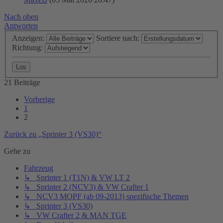
Nach oben
Antworten
Anzeigen:
Sortiere nach:
Richtung:
21 Beiträge
Vorherige
1
2
Zurück zu „Sprinter 3 (VS30)“
Gehe zu
Fahrzeug
↳ Sprinter 1 (T1N) & VW LT 2
↳ Sprinter 2 (NCV3) & VW Crafter 1
↳ NCV3 MOPF (ab 09-2013) spezifische Themen
↳ Sprinter 3 (VS30)
↳ VW Crafter 2 & MAN TGE