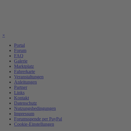
×
Portal
Forum
FAQ
Galerie
Marktplatz
Fahrerkarte
Veranstaltungen
Anleitungen
Partner
Links
Kontakt
Datenschutz
Nutzungsbedingungen
Impressum
Forumsspende per PayPal
Cookie-Einstellungen