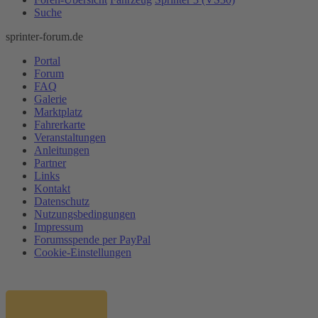
Suche
sprinter-forum.de
Portal
Forum
FAQ
Galerie
Marktplatz
Fahrerkarte
Veranstaltungen
Anleitungen
Partner
Links
Kontakt
Datenschutz
Nutzungsbedingungen
Impressum
Forumsspende per PayPal
Cookie-Einstellungen