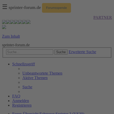
☰
sprinter-forum.de
Forumsspende
PARTNER
Zum Inhalt
sprinter-forum.de
Erweiterte Suche
Suche
Schnellzugriff
Unbeantwortete Themen
Aktive Themen
Suche
FAQ
Anmelden
Registrieren
Foren-Übersicht
Fahrzeug
Sprinter 3 (VS30)