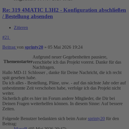
Re: 319 4MATIC L3H2 - Konfiguration abschließen
/ Bestellung absenden
Zitieren
#21
Beitrag
von
sprinty20
»
05 Mai 2026 19:24
Aufgrund neuer Gegebenheiten pausiere,
Themenstarter
verschiebe ich das Projekt vorerst. Danke für das
Nachfragen.
Hallo MD-11 Schlosser , danke für Deine Nachricht, die ich recht
spät gesehen habe.
Da ich alles - Bestellung, Pläne, usw. - auf das nächste Jahr oder auf
unbestimmte Zeit verschoben habe, verfolge ich das Projekt nicht
weiter.
Sicherlich gibt es hier im Forum andere Mitglieder, die Dir bei
Deinen Fragen weiterhelfen können. In diesem Sinne: Auf bessere
Zeiten.
Folgende Benutzer bedankten sich beim Autor
sprinty20
für den
Beitrag:
MaxeB
(05 Mai 2026 20:47)