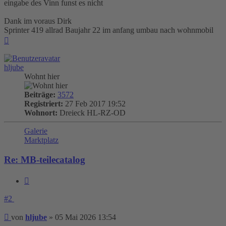
eingabe des Vinn funst es nicht
Dank im voraus Dirk
Sprinter 419 allrad Baujahr 22 im anfang umbau nach wohnmobil
Nach
oben
hljube
Wohnt hier
Beiträge:
3572
Registriert:
27 Feb 2017 19:52
Wohnort:
Dreieck HL-RZ-OD
Galerie
Marktplatz
Re: MB-teilecatalog
Zitieren
#2
Beitrag
von
hljube
»
05 Mai 2026 13:54