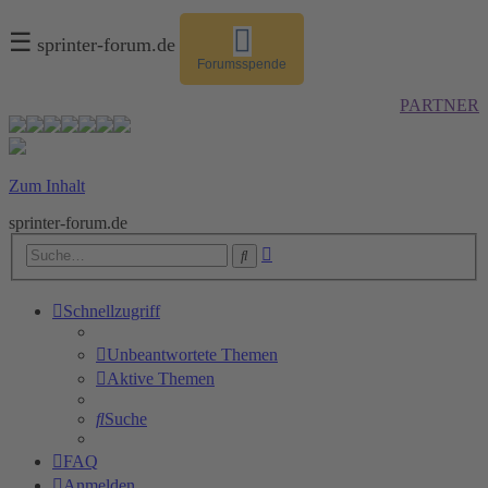
☰
sprinter-forum.de
Forumsspende
PARTNER
Zum Inhalt
sprinter-forum.de
Erweiterte
Suche
Suche
Schnellzugriff
Unbeantwortete Themen
Aktive Themen
Suche
FAQ
Anmelden