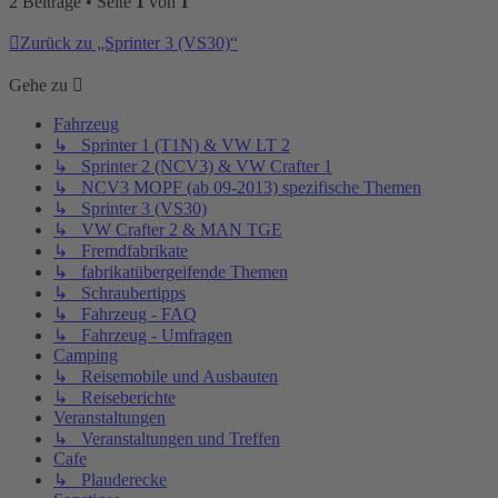
2 Beiträge • Seite
1
von
1
Zurück zu „Sprinter 3 (VS30)“
Gehe zu
Fahrzeug
↳ Sprinter 1 (T1N) & VW LT 2
↳ Sprinter 2 (NCV3) & VW Crafter 1
↳ NCV3 MOPF (ab 09-2013) spezifische Themen
↳ Sprinter 3 (VS30)
↳ VW Crafter 2 & MAN TGE
↳ Fremdfabrikate
↳ fabrikatübergeifende Themen
↳ Schraubertipps
↳ Fahrzeug - FAQ
↳ Fahrzeug - Umfragen
Camping
↳ Reisemobile und Ausbauten
↳ Reiseberichte
Veranstaltungen
↳ Veranstaltungen und Treffen
Cafe
↳ Plauderecke