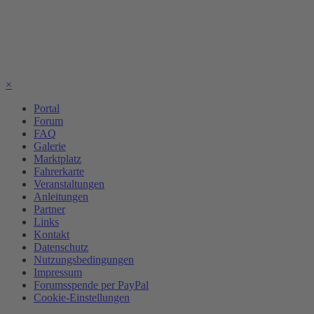
×
Portal
Forum
FAQ
Galerie
Marktplatz
Fahrerkarte
Veranstaltungen
Anleitungen
Partner
Links
Kontakt
Datenschutz
Nutzungsbedingungen
Impressum
Forumsspende per PayPal
Cookie-Einstellungen