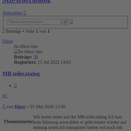
Antworten
Erweiterte
Suche
Suche
2 Beiträge • Seite
1
von
1
Dizze
Ist öfters hier
Beiträge:
38
Registriert:
15 Jul 2022 14:02
MB-teilecatalog
Zitieren
#1
Beitrag
von
Dizze
»
05 Mai 2026 13:50
Wie komt mann auf der MB-teilecatalog Ich kan
Themenstarter
kein fahrzeug auswahlen er geht immer wieder auf
unimog when ich transporter haben wil auch mit