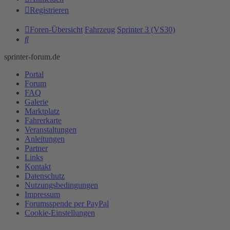
Registrieren
Foren-Übersicht
Fahrzeug
Sprinter 3 (VS30)
Suche
sprinter-forum.de
Portal
Forum
FAQ
Galerie
Marktplatz
Fahrerkarte
Veranstaltungen
Anleitungen
Partner
Links
Kontakt
Datenschutz
Nutzungsbedingungen
Impressum
Forumsspende per PayPal
Cookie-Einstellungen