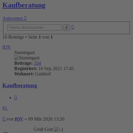
Kaufberatung
Antworten
Erweiterte
Suche
Suche
10 Beiträge • Seite
1
von
1
fOV
Stammgast
Beiträge:
334
Registriert:
16 Sep 2021 17:45
Wohnort:
Gaildorf
Kaufberatung
Zitieren
#1
Beitrag
von
fOV
»
09 Mär 2026 13:20
Grüß Gott