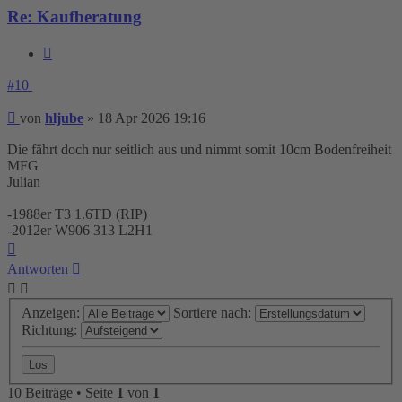
Re: Kaufberatung
Zitieren
#10
Beitrag
von
hljube
»
18 Apr 2026 19:16
Die fährt doch nur seitlich aus und nimmt somit 10cm Bodenfreiheit
MFG
Julian
-1988er T3 1.6TD (RIP)
-2012er W906 313 L2H1
Nach
oben
Antworten
Anzeigen:
Sortiere nach:
Richtung:
10 Beiträge • Seite
1
von
1