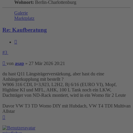
Wohnort:
Berlin-Charlottenburg
Galerie
Marktplatz
Re: Kaufberatung
Zitieren
#3
Beitrag
von
asap
»
27 Mär 2026 20:21
du hast Q11 Längsträgerverstärkung, aber hast du eine
Anhängerkupplung mit bestellt ?
W906 316 CDI, I=3,923, L2H2, Bj 6/16 (EURO VI), Mopf,
Highline KI und MFL, AHK, 100 L Tank noch ein LKW,
Dachträger von ND-Rack montiert, wird in ein Womo für 2 Leute
Davor VW T3 TD Womo DIY mit Hubdach, VW T4 TDI Multivan
Allstar
Nach
oben