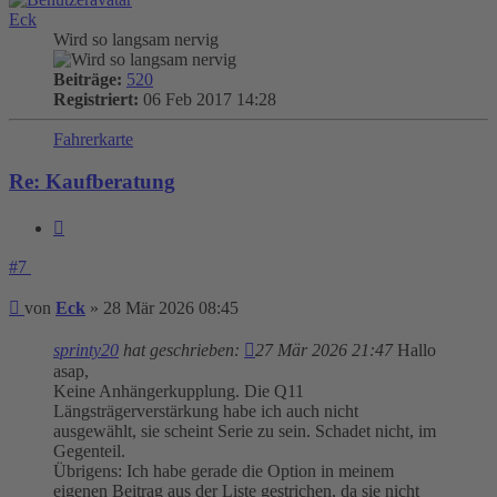
Eck
Wird so langsam nervig
Beiträge:
520
Registriert:
06 Feb 2017 14:28
Fahrerkarte
Re: Kaufberatung
Zitieren
#7
Beitrag
von
Eck
»
28 Mär 2026 08:45
sprinty20
hat geschrieben:
27 Mär 2026 21:47
Hallo
asap,
Keine Anhängerkupplung. Die Q11
Längsträgerverstärkung habe ich auch nicht
ausgewählt, sie scheint Serie zu sein. Schadet nicht, im
Gegenteil.
Übrigens: Ich habe gerade die Option in meinem
eigenen Beitrag aus der Liste gestrichen, da sie nicht