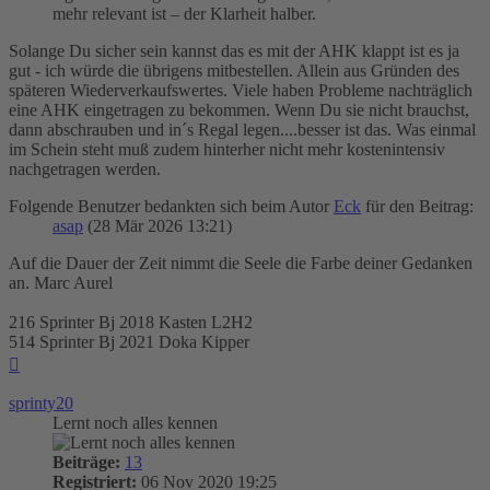
mehr relevant ist – der Klarheit halber.
Solange Du sicher sein kannst das es mit der AHK klappt ist es ja
gut - ich würde die übrigens mitbestellen. Allein aus Gründen des
späteren Wiederverkaufswertes. Viele haben Probleme nachträglich
eine AHK eingetragen zu bekommen. Wenn Du sie nicht brauchst,
dann abschrauben und in´s Regal legen....besser ist das. Was einmal
im Schein steht muß zudem hinterher nicht mehr kostenintensiv
nachgetragen werden.
Folgende Benutzer bedankten sich beim Autor
Eck
für den Beitrag:
asap
(28 Mär 2026 13:21)
Auf die Dauer der Zeit nimmt die Seele die Farbe deiner Gedanken
an. Marc Aurel
216 Sprinter Bj 2018 Kasten L2H2
514 Sprinter Bj 2021 Doka Kipper
Nach
oben
sprinty20
Lernt noch alles kennen
Beiträge:
13
Registriert:
06 Nov 2020 19:25