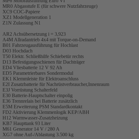
MP6 Motorausführung Euro VI
MR0 Abgasstufe E (für schwere Nutzfahrzeuge)
XC9 COC-Papiere
XZ1 Modellgeneration 1
Z1N Zulassung N1
AR2 Achsübersetzung i = 3,923
A4M Allradantrieb 4x4 mit Torque-on-Demand
B01 Fahrzeugausführung für Hochlast
D03 Hochdach
T50 Elektr. Schließhilfe Schiebetür rechts
D13 Befestigungsschienen für Dachträger
ED4 Vliesbatterie 12 V 92 Ah
ED5 Parametrierbares Sondermodul
EK1 Klemmleiste für Elektroanschluss
E2I Zusatzbatterie für Nachrüstverbraucher,Innenraum
E3J Vorrüstung Schalterfeld
E30 Batterie-Hauptschalter einpolig
E36 Trennrelais bei Batterie zusätzlich
E5M Erweiterung PSM Standardkontakt
FD2 Aktivierung Klemmenlogik KEP/ABH
H12 Warmwasser-Zusatzheizung
KB7 Haupttank 93 Liter
M61 Generator 14 V / 280 A
XG7 ohne Auf-/Ablastung 3.500 kg