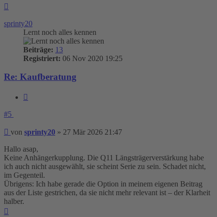
Nach
oben
sprinty20
Lernt noch alles kennen
Beiträge:
13
Registriert:
06 Nov 2020 19:25
Re: Kaufberatung
Zitieren
#5
Beitrag
von
sprinty20
»
27 Mär 2026 21:47
Hallo asap,
Keine Anhängerkupplung. Die Q11 Längsträgerverstärkung habe
ich auch nicht ausgewählt, sie scheint Serie zu sein. Schadet nicht,
im Gegenteil.
Übrigens: Ich habe gerade die Option in meinem eigenen Beitrag
aus der Liste gestrichen, da sie nicht mehr relevant ist – der Klarheit
halber.
Nach