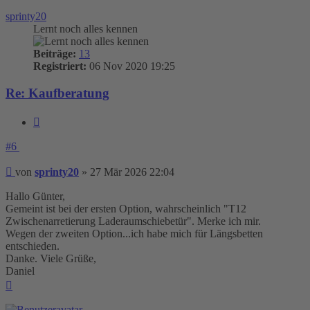
oben
sprinty20
Lernt noch alles kennen
Beiträge:
13
Registriert:
06 Nov 2020 19:25
Re: Kaufberatung
Zitieren
#6
Beitrag
von
sprinty20
»
27 Mär 2026 22:04
Hallo Günter,
Gemeint ist bei der ersten Option, wahrscheinlich "T12
Zwischenarretierung Laderaumschiebetür". Merke ich mir.
Wegen der zweiten Option...ich habe mich für Längsbetten
entschieden.
Danke. Viele Grüße,
Daniel
Nach
oben