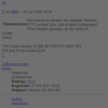
#9
Beitrag
von
fOV
»
18 Apr 2026 16:50
Hat jemand im Sprinter die originale Trittstufe
Themenstarter
(T57) verbaut, bzw. gibt es dazu Erfahrungen?
Wäre deutlich günstiger als die Aplha D.
Grüßle
Oliver
VW Crafter Kasten 35 MR HD FRONT 0603 CBY
419 4x4 7m im Zulauf
Nach
oben
hljube
Wohnt hier
Beiträge:
3572
Registriert:
27 Feb 2017 19:52
Wohnort:
Dreieck HL-RZ-OD
Galerie
Marktplatz