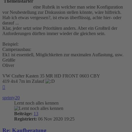
Themenstarter
eine Rubrik in welcher man seine Konfiguration
vor Neubestellung zur Diskussion stellen könnte, wäre hilfreich.
Hab ich etwas vergessen?, ist etwas überflüssig, achte hier- oder
darauf ...
Klar, jeder setzt seine Prioritäten anders. Aber ein Großteil der
Anforderungen dürften immer wieder die gleichen sein.
Beispiel:
Camperausbau:
Ek1 ist essentiell, Möglichkeiten zur maximalen Auflastung, usw.
Grüßle
Oliver
VW Crafter Kasten 35 MR HD FRONT 0603 CBY
419 4x4 7m im Zulauf
Nach
oben
sprinty20
Lernt noch alles kennen
Beiträge:
13
Registriert:
06 Nov 2020 19:25
Re: Kaufberatung