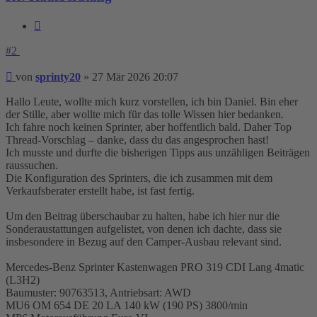
Zitieren
#2
Beitrag
von
sprinty20
»
27 Mär 2026 20:07
Hallo Leute, wollte mich kurz vorstellen, ich bin Daniel. Bin eher
der Stille, aber wollte mich für das tolle Wissen hier bedanken.
Ich fahre noch keinen Sprinter, aber hoffentlich bald. Daher Top
Thread-Vorschlag – danke, dass du das angesprochen hast!
Ich musste und durfte die bisherigen Tipps aus unzähligen Beiträgen
raussuchen.
Die Konfiguration des Sprinters, die ich zusammen mit dem
Verkaufsberater erstellt habe, ist fast fertig.
Um den Beitrag überschaubar zu halten, habe ich hier nur die
Sonderaustattungen aufgelistet, von denen ich dachte, dass sie
insbesondere in Bezug auf den Camper-Ausbau relevant sind.
Mercedes-Benz Sprinter Kastenwagen PRO 319 CDI Lang 4matic
(L3H2)
Baumuster: 90763513, Antriebsart: AWD
MU6 OM 654 DE 20 LA 140 kW (190 PS) 3800/min