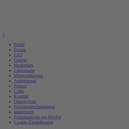
×
Portal
Forum
FAQ
Galerie
Marktplatz
Fahrerkarte
Veranstaltungen
Anleitungen
Partner
Links
Kontakt
Datenschutz
Nutzungsbedingungen
Impressum
Forumsspende per PayPal
Cookie-Einstellungen