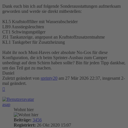
Dank euch bin ich auf folgende Sonderausstattungen aufmerksam
geworden und werde sie direkt mitbestellen:
KL5 Kraftstofffilter mit Wasserabscheider
LB9 Ausstiegsleuchten
CT1 Schwingungstilger
J51 Tankanzeige, angepasst an Kraftstoffzusatzentnahme
KL1 Tankgeber für Zusatzheizung
Habt ihr noch Must-Haves oder absolute No-Gos für diese
Konfiguration, die ich beim Sprinter-Ausbau zum Camper
unbedingt auf dem Schirm haben sollte? Bin für jeden Tipp dankbar,
um das Teil gut zu machen.
Daniel
Zuletzt geändert von
sprinty20
am 27 Mär 2026 22:37, insgesamt 2-
mal geändert.
Nach
oben
asap
Wohnt hier
Beiträge:
3456
Registriert:
26 Okt 2020 15:07