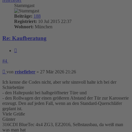
reisefieber
Stammgast
Beiträge:
188
Registriert:
10 Jul 2015 22:37
Wohnort:
München
Re: Kaufberatung
Zitieren
#4
Beitrag
von
reisefieber
»
27 Mär 2026 21:26
Ich kenne die Codes nicht, aber sehr sinnvoll halte ich bei der
Schiebetüre
- den Haltepunkt bei halbgeöffneter Türe und
- den Rollwagen der einen größeren Abstand der Tür zur Karosserie
erzeugt. Den auf jeden Fall, wenn an den Standard-Querschläfer
geplant ist.
Viele Grüße
Günter
316CDI BlueTec 4x4 ZG3, EZ2016, Selbstausbau, da weiß man
was man hat