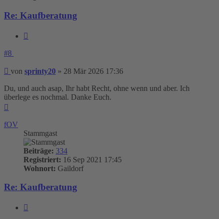
Re: Kaufberatung
Zitieren
#8
Beitrag
von
sprinty20
»
28 Mär 2026 17:36
Du, und auch asap, Ihr habt Recht, ohne wenn und aber. Ich
überlege es nochmal. Danke Euch.
Nach
oben
fOV
Stammgast
Beiträge:
334
Registriert:
16 Sep 2021 17:45
Wohnort:
Gaildorf
Re: Kaufberatung
Zitieren