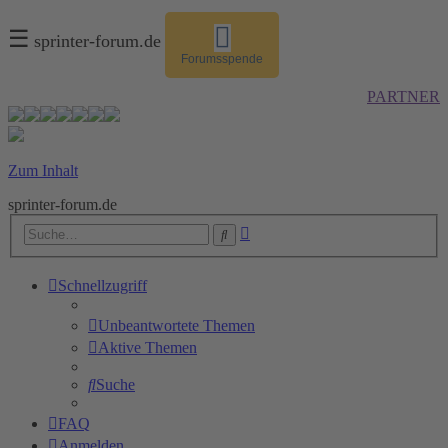
☰
sprinter-forum.de
Forumsspende
PARTNER
Zum Inhalt
sprinter-forum.de
Erweiterte
Suche
Suche
Schnellzugriff
Unbeantwortete Themen
Aktive Themen
Suche
FAQ
Anmelden