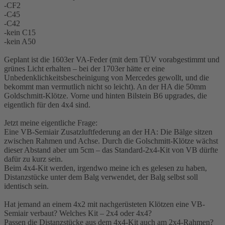
-CF2
-C45
-C42
-kein C15
-kein A50
Geplant ist die 1603er VA-Feder (mit dem TÜV vorabgestimmt und
grünes Licht erhalten – bei der 1703er hätte er eine
Unbedenklichkeitsbescheinigung von Mercedes gewollt, und die
bekommt man vermutlich nicht so leicht). An der HA die 50mm
Goldschmitt-Klötze. Vorne und hinten Bilstein B6 upgrades, die
eigentlich für den 4x4 sind.
Jetzt meine eigentliche Frage:
Eine VB-Semiair Zusatzluftfederung an der HA: Die Bälge sitzen
zwischen Rahmen und Achse. Durch die Golschmitt-Klötze wächst
dieser Abstand aber um 5cm – das Standard-2x4-Kit von VB dürfte
dafür zu kurz sein.
Beim 4x4-Kit werden, irgendwo meine ich es gelesen zu haben,
Distanzstücke unter dem Balg verwendet, der Balg selbst soll
identisch sein.
Hat jemand an einem 4x2 mit nachgerüsteten Klötzen eine VB-
Semiair verbaut? Welches Kit – 2x4 oder 4x4?
Passen die Distanzstücke aus dem 4x4-Kit auch am 2x4-Rahmen?