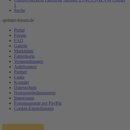
1
Suche
sprinter-forum.de
Portal
Forum
FAQ
Galerie
Marktplatz
Fahrerkarte
Veranstaltungen
Anleitungen
Partner
Links
Kontakt
Datenschutz
Nutzungsbedingungen
Impressum
Forumsspende per PayPal
Cookie-Einstellungen