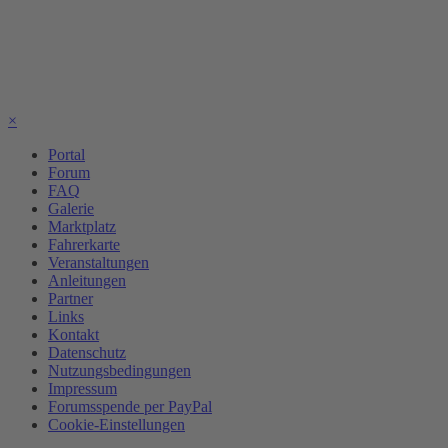
×
Portal
Forum
FAQ
Galerie
Marktplatz
Fahrerkarte
Veranstaltungen
Anleitungen
Partner
Links
Kontakt
Datenschutz
Nutzungsbedingungen
Impressum
Forumsspende per PayPal
Cookie-Einstellungen