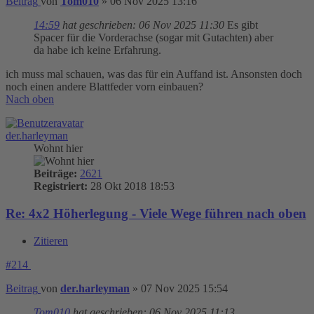
Beitrag
von
Tom010
»
06 Nov 2025 13:16
14:59
hat geschrieben:
06 Nov 2025 11:30
Es gibt
Spacer für die Vorderachse (sogar mit Gutachten) aber
da habe ich keine Erfahrung.
ich muss mal schauen, was das für ein Auffand ist. Ansonsten doch
noch einen andere Blattfeder vorn einbauen?
Nach oben
der.harleyman
Wohnt hier
Beiträge:
2621
Registriert:
28 Okt 2018 18:53
Re: 4x2 Höherlegung - Viele Wege führen nach oben
Zitieren
#214
Beitrag
von
der.harleyman
»
07 Nov 2025 15:54
Tom010
hat geschrieben:
06 Nov 2025 11:13