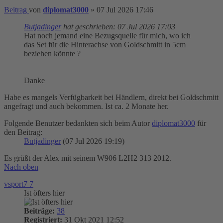
Beitrag
von
diplomat3000
»
07 Jul 2026 17:46
Butjadinger
hat geschrieben:
07 Jul 2026 17:03
Hat noch jemand eine Bezugsquelle für mich, wo ich
das Set für die Hinterachse von Goldschmitt in 5cm
beziehen könnte ?
Danke
Habe es mangels Verfügbarkeit bei Händlern, direkt bei Goldschmitt
angefragt und auch bekommen. Ist ca. 2 Monate her.
Folgende Benutzer bedankten sich beim Autor
diplomat3000
für
den Beitrag:
Butjadinger
(07 Jul 2026 19:19)
Es grüßt der Alex mit seinem W906 L2H2 313 2012.
Nach oben
vsport7 7
Ist öfters hier
Beiträge:
38
Registriert:
31 Okt 2021 12:52