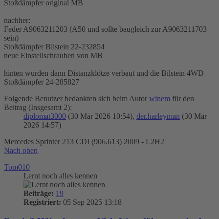
Stoßdämpfer original MB
nachher:
Feder A9063211203 (A50 und sollte baugleich zur A9063211703
sein)
Stoßdämpfer Bilstein 22-232854
neue Einstellschrauben von MB
hinten wurden dann Distanzklötze verbaut und die Bilstein 4WD
Stoßdämpfer 24-285827
Folgende Benutzer bedankten sich beim Autor
winem
für den
Beitrag (Insgesamt 2):
diplomat3000
(30 Mär 2026 10:54),
der.harleyman
(30 Mär
2026 14:57)
Mercedes Sprinter 213 CDI (906.613) 2009 - L2H2
Nach oben
Tom010
Lernt noch alles kennen
Beiträge:
19
Registriert:
05 Sep 2025 13:18