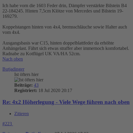
Ich habe vorn die 1603 Feder drin, Dämpfer verstärkte Bilstein B4
22-184245. Hinten 7,5cm Klötze von Mercedes und Bilstein 19-
169279.
Koppelstangen hinten von 4x4, bremsschläuche sowie Halter auch
vom 4x4.
Ausgangsbasis war C15, hinten doppelblattfeder da erhöhte
Anhängelast. Fährt sich etwas straffer aber immernoch komfortabel.
Radnabe zu Kotflügel UK VA/HA 52cm.
Nach oben
Butjadinger
Ist öfters hier
Beiträge:
43
Registriert:
18 Jul 2020 20:17
Re: 4x2 Höherlegung - Viele Wege führen nach oben
Zitieren
#223