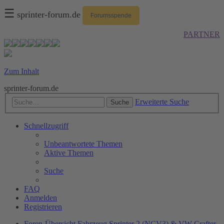
☰
sprinter-forum.de
Forumsspende
PARTNER
Zum Inhalt
sprinter-forum.de
Erweiterte Suche
Suche
Schnellzugriff
Unbeantwortete Themen
Aktive Themen
Suche
FAQ
Anmelden
Registrieren
Foren-Übersicht
Fahrzeug
Sprinter 2 (NCV3) & VW Crafter