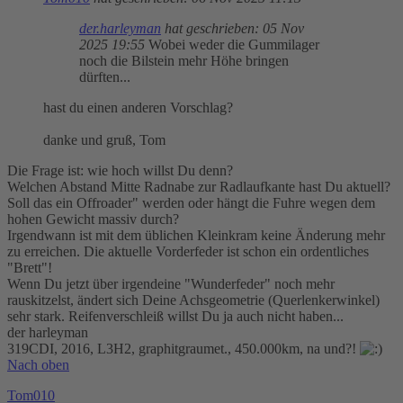
der.harleyman
hat geschrieben:
05 Nov
2025 19:55
Wobei weder die Gummilager
noch die Bilstein mehr Höhe bringen
dürften...
hast du einen anderen Vorschlag?
danke und gruß, Tom
Die Frage ist: wie hoch willst Du denn?
Welchen Abstand Mitte Radnabe zur Radlaufkante hast Du aktuell?
Soll das ein Offroader" werden oder hängt die Fuhre wegen dem
hohen Gewicht massiv durch?
Irgendwann ist mit dem üblichen Kleinkram keine Änderung mehr
zu erreichen. Die aktuelle Vorderfeder ist schon ein ordentliches
"Brett"!
Wenn Du jetzt über irgendeine "Wunderfeder" noch mehr
rauskitzelst, ändert sich Deine Achsgeometrie (Querlenkerwinkel)
sehr stark. Reifenverschleiß willst Du ja auch nicht haben...
der harleyman
319CDI, 2016, L3H2, graphitgraumet., 450.000km, na und?!
Nach oben
Tom010