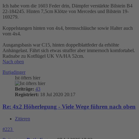
Ich habe vorn die 1603 Feder drin, Dämpfer verstärkte Bilstein B4
22-184245. Hinten 7,5cm Klötze von Mercedes und Bilstein 19-
169279.
Koppelstangen hinten von 4x4, bremsschläuche sowie Halter auch
vom 4x4.
Ausgangsbasis war C15, hinten doppelblattfeder da erhöhte
Anhängelast. Fährt sich etwas straffer aber immernoch komfortabel.
Radnabe zu Kotflügel UK VA/HA 52cm.
Nach oben
Butjadinger
Ist öfters hier
Beiträge:
43
Registriert:
18 Jul 2020 20:17
Re: 4x2 Höherlegung - Viele Wege führen nach oben
Zitieren
#223