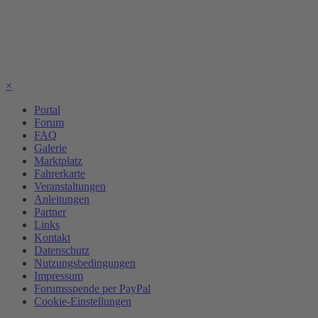
×
Portal
Forum
FAQ
Galerie
Marktplatz
Fahrerkarte
Veranstaltungen
Anleitungen
Partner
Links
Kontakt
Datenschutz
Nutzungsbedingungen
Impressum
Forumsspende per PayPal
Cookie-Einstellungen