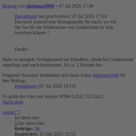
Beitrag
von
diplomat3000
»
07 Jul 2026 17:46
Butjadinger
hat geschrieben:
07 Jul 2026 17:03
Hat noch jemand eine Bezugsquelle für mich, wo ich
das Set für die Hinterachse von Goldschmitt in 5cm
beziehen könnte ?
Danke
Habe es mangels Verfügbarkeit bei Händlern, direkt bei Goldschmitt
angefragt und auch bekommen. Ist ca. 2 Monate her.
Folgende Benutzer bedankten sich beim Autor
diplomat3000
für
den Beitrag:
Butjadinger
(07 Jul 2026 19:19)
Es grüßt der Alex mit seinem W906 L2H2 313 2012.
Nach oben
vsport7 7
Ist öfters hier
Beiträge:
38
Registriert:
31 Okt 2021 12:52