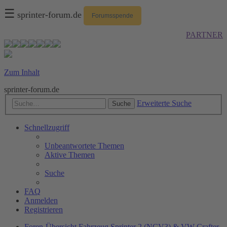
☰
sprinter-forum.de
Forumsspende
PARTNER
Zum Inhalt
sprinter-forum.de
Erweiterte Suche
Suche
Schnellzugriff
Unbeantwortete Themen
Aktive Themen
Suche
FAQ
Anmelden
Registrieren
Foren-Übersicht
Fahrzeug
Sprinter 2 (NCV3) & VW Crafter