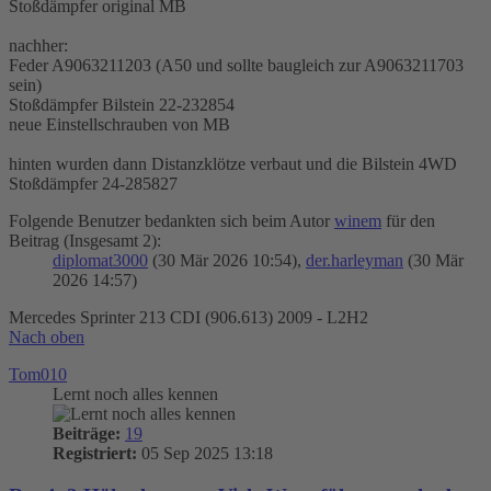
Stoßdämpfer original MB
nachher:
Feder A9063211203 (A50 und sollte baugleich zur A9063211703
sein)
Stoßdämpfer Bilstein 22-232854
neue Einstellschrauben von MB
hinten wurden dann Distanzklötze verbaut und die Bilstein 4WD
Stoßdämpfer 24-285827
Folgende Benutzer bedankten sich beim Autor
winem
für den
Beitrag (Insgesamt 2):
diplomat3000
(30 Mär 2026 10:54),
der.harleyman
(30 Mär
2026 14:57)
Mercedes Sprinter 213 CDI (906.613) 2009 - L2H2
Nach oben
Tom010
Lernt noch alles kennen
Beiträge:
19
Registriert:
05 Sep 2025 13:18