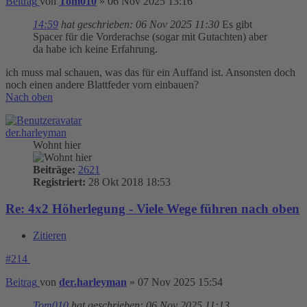
Beitrag
von
Tom010
»
06 Nov 2025 13:16
14:59
hat geschrieben:
06 Nov 2025 11:30
Es gibt
Spacer für die Vorderachse (sogar mit Gutachten) aber
da habe ich keine Erfahrung.
ich muss mal schauen, was das für ein Auffand ist. Ansonsten doch
noch einen andere Blattfeder vorn einbauen?
Nach oben
der.harleyman
Wohnt hier
Beiträge:
2621
Registriert:
28 Okt 2018 18:53
Re: 4x2 Höherlegung - Viele Wege führen nach oben
Zitieren
#214
Beitrag
von
der.harleyman
»
07 Nov 2025 15:54
Tom010
hat geschrieben:
06 Nov 2025 11:13