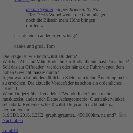
der.harleyman
hat geschrieben:
05 Nov
2025 19:55
Wobei weder die Gummilager
noch die Bilstein mehr Höhe bringen
dürften...
hast du einen anderen Vorschlag?
danke und gruß, Tom
Die Frage ist: wie hoch willst Du denn?
Welchen Abstand Mitte Radnabe zur Radlaufkante hast Du aktuell?
Soll das ein Offroader" werden oder hängt die Fuhre wegen dem
hohen Gewicht massiv durch?
Irgendwann ist mit dem üblichen Kleinkram keine Änderung mehr
zu erreichen. Die aktuelle Vorderfeder ist schon ein ordentliches
"Brett"!
Wenn Du jetzt über irgendeine "Wunderfeder" noch mehr
rauskitzelst, ändert sich Deine Achsgeometrie (Querlenkerwinkel)
sehr stark. Reifenverschleiß willst Du ja auch nicht haben...
der harleyman
319CDI, 2016, L3H2, graphitgraumet., 450.000km, na und?!
Nach oben
Tom010