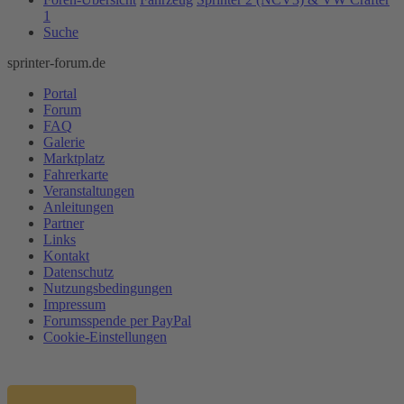
1
Suche
sprinter-forum.de
Portal
Forum
FAQ
Galerie
Marktplatz
Fahrerkarte
Veranstaltungen
Anleitungen
Partner
Links
Kontakt
Datenschutz
Nutzungsbedingungen
Impressum
Forumsspende per PayPal
Cookie-Einstellungen