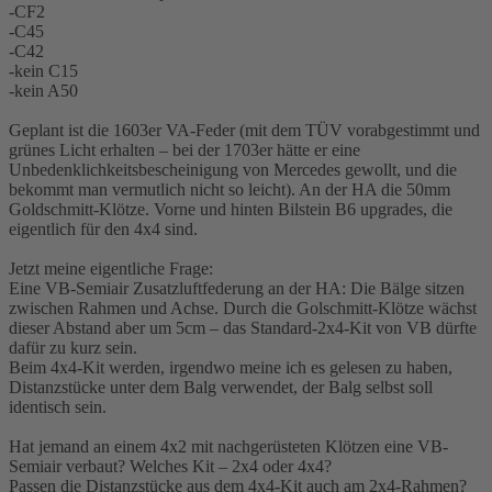
-CF2
-C45
-C42
-kein C15
-kein A50
Geplant ist die 1603er VA-Feder (mit dem TÜV vorabgestimmt und
grünes Licht erhalten – bei der 1703er hätte er eine
Unbedenklichkeitsbescheinigung von Mercedes gewollt, und die
bekommt man vermutlich nicht so leicht). An der HA die 50mm
Goldschmitt-Klötze. Vorne und hinten Bilstein B6 upgrades, die
eigentlich für den 4x4 sind.
Jetzt meine eigentliche Frage:
Eine VB-Semiair Zusatzluftfederung an der HA: Die Bälge sitzen
zwischen Rahmen und Achse. Durch die Golschmitt-Klötze wächst
dieser Abstand aber um 5cm – das Standard-2x4-Kit von VB dürfte
dafür zu kurz sein.
Beim 4x4-Kit werden, irgendwo meine ich es gelesen zu haben,
Distanzstücke unter dem Balg verwendet, der Balg selbst soll
identisch sein.
Hat jemand an einem 4x2 mit nachgerüsteten Klötzen eine VB-
Semiair verbaut? Welches Kit – 2x4 oder 4x4?
Passen die Distanzstücke aus dem 4x4-Kit auch am 2x4-Rahmen?