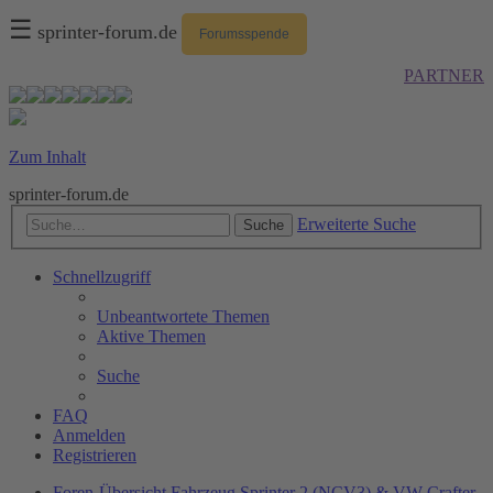
☰
sprinter-forum.de
Forumsspende
PARTNER
Zum Inhalt
sprinter-forum.de
Erweiterte Suche
Suche
Schnellzugriff
Unbeantwortete Themen
Aktive Themen
Suche
FAQ
Anmelden
Registrieren
Foren-Übersicht
Fahrzeug
Sprinter 2 (NCV3) & VW Crafter