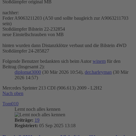
Stoßdämpfer original MB
nachher:
Feder A9063211203 (A50 und sollte baugleich zur A9063211703
sein)
Stoßdämpfer Bilstein 22-232854
neue Einstellschrauben von MB
hinten wurden dann Distanzklötze verbaut und die Bilstein 4WD
Stoßdämpfer 24-285827
Folgende Benutzer bedankten sich beim Autor
winem
für den
Beitrag (Insgesamt 2):
diplomat3000
(30 Mär 2026 10:54),
der.harleyman
(30 Mär
2026 14:57)
Mercedes Sprinter 213 CDI (906.613) 2009 - L2H2
Nach oben
Tom010
Lernt noch alles kennen
Beiträge:
19
Registriert:
05 Sep 2025 13:18