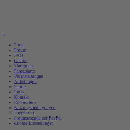
×
Portal
Forum
FAQ
Galerie
Marktplatz
Fahrerkarte
Veranstaltungen
Anleitungen
Partner
Links
Kontakt
Datenschutz
Nutzungsbedingungen
Impressum
Forumsspende per PayPal
Cookie-Einstellungen