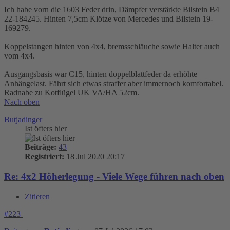
Ich habe vorn die 1603 Feder drin, Dämpfer verstärkte Bilstein B4
22-184245. Hinten 7,5cm Klötze von Mercedes und Bilstein 19-
169279.
Koppelstangen hinten von 4x4, bremsschläuche sowie Halter auch
vom 4x4.
Ausgangsbasis war C15, hinten doppelblattfeder da erhöhte
Anhängelast. Fährt sich etwas straffer aber immernoch komfortabel.
Radnabe zu Kotflügel UK VA/HA 52cm.
Nach oben
Butjadinger
Ist öfters hier
Beiträge:
43
Registriert:
18 Jul 2020 20:17
Re: 4x2 Höherlegung - Viele Wege führen nach oben
Zitieren
#223