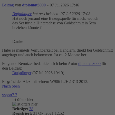
Beitrag
von
diplomat3000
»
07 Jul 2026 17:46
Butjadinger
hat geschrieben:
07 Jul 2026 17:03
Hat noch jemand eine Bezugsquelle für mich, wo ich
das Set für die Hinterachse von Goldschmitt in 5cm
beziehen könnte ?
Danke
Habe es mangels Verfügbarkeit bei Händlern, direkt bei Goldschmitt
angefragt und auch bekommen. Ist ca. 2 Monate her.
Folgende Benutzer bedankten sich beim Autor
diplomat3000
für
den Beitrag:
Butjadinger
(07 Jul 2026 19:19)
Es grüßt der Alex mit seinem W906 L2H2 313 2012.
Nach oben
vsport7 7
Ist öfters hier
Beiträge:
38
Registriert:
31 Okt 2021 12:52