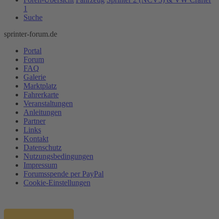
1
Suche
sprinter-forum.de
Portal
Forum
FAQ
Galerie
Marktplatz
Fahrerkarte
Veranstaltungen
Anleitungen
Partner
Links
Kontakt
Datenschutz
Nutzungsbedingungen
Impressum
Forumsspende per PayPal
Cookie-Einstellungen