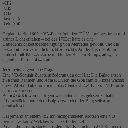
-CF2
-C45
-C42
-kein C15
-kein A50
Geplant ist die 1603er VA-Feder (mit dem TÜV vorabgestimmt und
grünes Licht erhalten – bei der 1703er hätte er eine
Unbedenklichkeitsbescheinigung von Mercedes gewollt, und die
bekommt man vermutlich nicht so leicht). An der HA die 50mm
Goldschmitt-Klötze. Vorne und hinten Bilstein B6 upgrades, die
eigentlich für den 4x4 sind.
Jetzt meine eigentliche Frage:
Eine VB-Semiair Zusatzluftfederung an der HA: Die Bälge sitzen
zwischen Rahmen und Achse. Durch die Golschmitt-Klötze wächst
dieser Abstand aber um 5cm – das Standard-2x4-Kit von VB dürfte
dafür zu kurz sein.
Beim 4x4-Kit werden, irgendwo meine ich es gelesen zu haben,
Distanzstücke unter dem Balg verwendet, der Balg selbst soll
identisch sein.
Hat jemand an einem 4x2 mit nachgerüsteten Klötzen eine VB-
Semiair verbaut? Welches Kit – 2x4 oder 4x4?
Passen die Distanzstücke aus dem 4x4-Kit auch am 2x4-Rahmen?