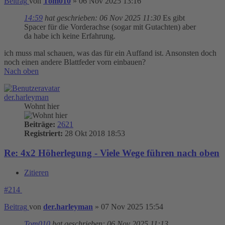
Beitrag
von
Tom010
»
06 Nov 2025 13:16
14:59
hat geschrieben:
06 Nov 2025 11:30
Es gibt
Spacer für die Vorderachse (sogar mit Gutachten) aber
da habe ich keine Erfahrung.
ich muss mal schauen, was das für ein Auffand ist. Ansonsten doch
noch einen andere Blattfeder vorn einbauen?
Nach oben
der.harleyman
Wohnt hier
Beiträge:
2621
Registriert:
28 Okt 2018 18:53
Re: 4x2 Höherlegung - Viele Wege führen nach oben
Zitieren
#214
Beitrag
von
der.harleyman
»
07 Nov 2025 15:54
Tom010
hat geschrieben:
06 Nov 2025 11:13