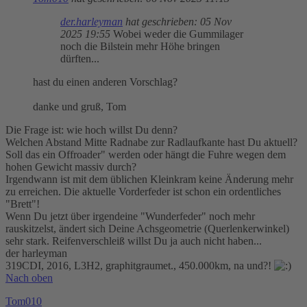
der.harleyman
hat geschrieben:
05 Nov
2025 19:55
Wobei weder die Gummilager
noch die Bilstein mehr Höhe bringen
dürften...
hast du einen anderen Vorschlag?
danke und gruß, Tom
Die Frage ist: wie hoch willst Du denn?
Welchen Abstand Mitte Radnabe zur Radlaufkante hast Du aktuell?
Soll das ein Offroader" werden oder hängt die Fuhre wegen dem
hohen Gewicht massiv durch?
Irgendwann ist mit dem üblichen Kleinkram keine Änderung mehr
zu erreichen. Die aktuelle Vorderfeder ist schon ein ordentliches
"Brett"!
Wenn Du jetzt über irgendeine "Wunderfeder" noch mehr
rauskitzelst, ändert sich Deine Achsgeometrie (Querlenkerwinkel)
sehr stark. Reifenverschleiß willst Du ja auch nicht haben...
der harleyman
319CDI, 2016, L3H2, graphitgraumet., 450.000km, na und?!
Nach oben
Tom010