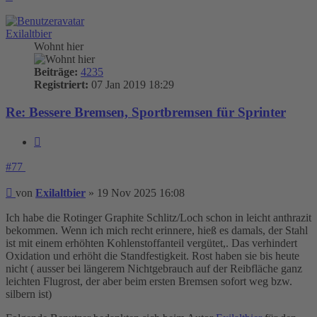
oben
Exilaltbier
Wohnt hier
Beiträge:
4235
Registriert:
07 Jan 2019 18:29
Re: Bessere Bremsen, Sportbremsen für Sprinter
Zitieren
#77
Beitrag
von
Exilaltbier
»
19 Nov 2025 16:08
Ich habe die Rotinger Graphite Schlitz/Loch schon in leicht anthrazit
bekommen. Wenn ich mich recht erinnere, hieß es damals, der Stahl
ist mit einem erhöhten Kohlenstoffanteil vergütet,. Das verhindert
Oxidation und erhöht die Standfestigkeit. Rost haben sie bis heute
nicht ( ausser bei längerem Nichtgebrauch auf der Reibfläche ganz
leichten Flugrost, der aber beim ersten Bremsen sofort weg bzw.
silbern ist)