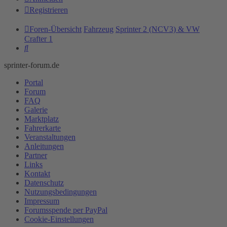
Registrieren
Foren-Übersicht
Fahrzeug
Sprinter 2 (NCV3) & VW
Crafter 1
Suche
sprinter-forum.de
Portal
Forum
FAQ
Galerie
Marktplatz
Fahrerkarte
Veranstaltungen
Anleitungen
Partner
Links
Kontakt
Datenschutz
Nutzungsbedingungen
Impressum
Forumsspende per PayPal
Cookie-Einstellungen