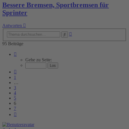
Bessere Bremsen, Sportbremsen für
Sprinter
Antworten
Erweiterte
Suche
Suche
95 Beiträge
Seite
6
Gehe zu Seite:
von
7
Vorherige
1
…
3
4
5
6
7
Nächste