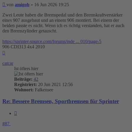
Beitrag
von
amigob
»
16 Jun 2026 19:25
Zwei Leute haben die Bremspedal und den Bremskraftverstärker
eines 907 ausgebaut und an einem 906 montiert. Bei einem der
beiden passte es nicht. Wenn ich es richtig verstanden, hat er auch
den Bremszylinder getauscht.
https://sprinter-source.com/forums/inde ... 010/page-5
906 CDI313 4x4 2010
Nach
oben
catcar
Ist öfters hier
Beiträge:
42
Registriert:
20 Jun 2021 12:56
Wohnort:
Falkensee
Re: Bessere Bremsen, Sportbremsen für Sprinter
Zitieren
#87