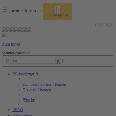
☰
sprinter-forum.de
Forumsspende
PARTNER
Zum Inhalt
sprinter-forum.de
Erweiterte
Suche
Suche
Schnellzugriff
Unbeantwortete Themen
Aktive Themen
Suche
FAQ
Anmelden