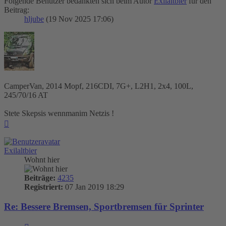
Folgende Benutzer bedankten sich beim Autor
Exilaltbier
für den
Beitrag:
hljube
(19 Nov 2025 17:06)
CamperVan, 2014 Mopf, 216CDI, 7G+, L2H1, 2x4, 100L,
245/70/16 AT
Stete Skepsis wennmanim Netzis !
Nach
oben
Exilaltbier
Wohnt hier
Beiträge:
4235
Registriert:
07 Jan 2019 18:29
Re: Bessere Bremsen, Sportbremsen für Sprinter
Zitieren