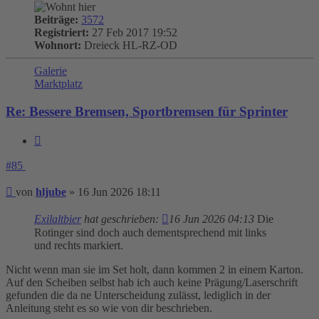
Beiträge:
3572
Registriert:
27 Feb 2017 19:52
Wohnort:
Dreieck HL-RZ-OD
Galerie
Marktplatz
Re: Bessere Bremsen, Sportbremsen für Sprinter
Zitieren
#85
Beitrag
von
hljube
»
16 Jun 2026 18:11
Exilaltbier
hat geschrieben:
16 Jun 2026 04:13
Die
Rotinger sind doch auch dementsprechend mit links
und rechts markiert.
Nicht wenn man sie im Set holt, dann kommen 2 in einem Karton.
Auf den Scheiben selbst hab ich auch keine Prägung/Laserschrift
gefunden die da ne Unterscheidung zulässt, lediglich in der
Anleitung steht es so wie von dir beschrieben.