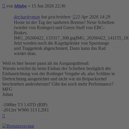
Beitrag
von
hljube
»
15 Jun 2026 22:30
der.harleyman
hat geschrieben:
22 Apr 2026 14:29
Heute ist der Tag der sauberen Bremse! Neue Scheiben
(wieder von Rotinger) und Green Stuff von EBC-
Brakes.
IMG_20260422_133317_308.jpgIMG_20260422_141155_187
Jetzt werden noch die Kugelgelenke von Spurstange
und Traggelenk abgeschmiert. Dann kann das Rad
wieder dran.
Weil es hier besser passt als im Ausgangsthread:
Warum weichst du beim Einbau der Scheiben bezüglich der
Einbaurichtung von der Rottinger Vorgabe ab, also Schlitze in
Drehrichtung ausgerichtet und nicht wie im Beipackzettel
beschrieben andersherum? Gibt das noch mehr Performance?
MFG
Julian
-1988er T3 1.6TD (RIP)
-2012er W906 313 L2H1
Nach
oben