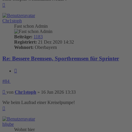
Nach
oben
Chr1stoph
Fast schon Admin
Beiträge:
1183
Registriert:
21 Dez 2020 14:32
Wohnort:
Oberbayern
Re: Bessere Bremsen, Sportbremsen für Sprinter
Zitieren
#84
Beitrag
von
Chr1stoph
»
16 Jun 2026 13:33
Wie beim Laufrad einer Kreiselpumpe!
Nach
oben
hljube
Wohnt hier