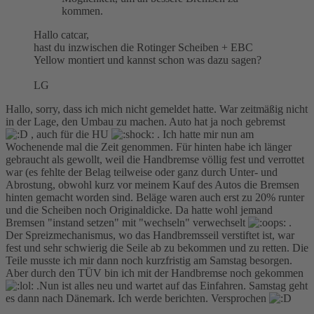
kommen.
Hallo catcar,
hast du inzwischen die Rotinger Scheiben + EBC
Yellow montiert und kannst schon was dazu sagen?
LG
Hallo, sorry, dass ich mich nicht gemeldet hatte. War zeitmäßig nicht
in der Lage, den Umbau zu machen. Auto hat ja noch gebremst
, auch für die HU
. Ich hatte mir nun am
Wochenende mal die Zeit genommen. Für hinten habe ich länger
gebraucht als gewollt, weil die Handbremse völlig fest und verrottet
war (es fehlte der Belag teilweise oder ganz durch Unter- und
Abrostung, obwohl kurz vor meinem Kauf des Autos die Bremsen
hinten gemacht worden sind. Beläge waren auch erst zu 20% runter
und die Scheiben noch Originaldicke. Da hatte wohl jemand
Bremsen "instand setzen" mit "wechseln" verwechselt
.
Der Spreizmechanismus, wo das Handbremsseil verstiftet ist, war
fest und sehr schwierig die Seile ab zu bekommen und zu retten. Die
Teile musste ich mir dann noch kurzfristig am Samstag besorgen.
Aber durch den TÜV bin ich mit der Handbremse noch gekommen
.Nun ist alles neu und wartet auf das Einfahren. Samstag geht
es dann nach Dänemark. Ich werde berichten. Versprochen