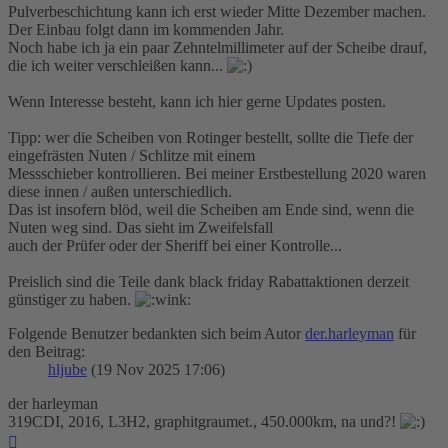
Pulverbeschichtung kann ich erst wieder Mitte Dezember machen.
Der Einbau folgt dann im kommenden Jahr.
Noch habe ich ja ein paar Zehntelmillimeter auf der Scheibe drauf,
die ich weiter verschleißen kann...
Wenn Interesse besteht, kann ich hier gerne Updates posten.
Tipp: wer die Scheiben von Rotinger bestellt, sollte die Tiefe der
eingefrästen Nuten / Schlitze mit einem
Messschieber kontrollieren. Bei meiner Erstbestellung 2020 waren
diese innen / außen unterschiedlich.
Das ist insofern blöd, weil die Scheiben am Ende sind, wenn die
Nuten weg sind. Das sieht im Zweifelsfall
auch der Prüfer oder der Sheriff bei einer Kontrolle...
Preislich sind die Teile dank black friday Rabattaktionen derzeit
günstiger zu haben.
Folgende Benutzer bedankten sich beim Autor
der.harleyman
für
den Beitrag:
hljube
(19 Nov 2025 17:06)
der harleyman
319CDI, 2016, L3H2, graphitgraumet., 450.000km, na und?!
Nach