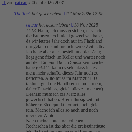
Beitrag
von
catcar
»
06 Jul 2026 20:35
TheRock
hat geschrieben:
17 Mär 2026 17:58
catcar
hat geschrieben:
18 Nov 2025
11:04
Hallo, ich muss gestehen, dass ich
die Bremsen noch nicht gewechselt habe,
da wir letztes Jahr doch nur im Flachland
rumgefahren sind und ich keine Zeit hatte.
Ich habe aber alles bestellt und das Zeug
liegt ganz frisch im Keller und wartet noch
auf den Einbau. Da ich Saisonkennzeichen
habe (03-11), kann es sein, dass ich es
nicht mehr schaffe, dieses Jahr noch zu
berichten. Auto muss im März zur HU
(aktuell geht die Handbremse nicht mehr,
daher Entschluss, gleich alles zu machen).
Deshalb muss ich bis März alles
gewechselt haben. Bremsflüssigkeit mit
höherem Siedepunkt kommt auch gleich
rein. Mache ich alles so nach und nach
über den Winter.
Nach meinen auch neuerlichen
Recherchen ist das aber die preisgünstigste
Möglichkeit, um an bessere Bremsen zu