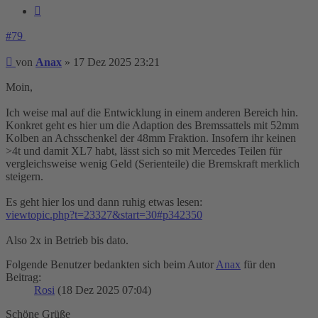
Zitieren
#79
Beitrag
von
Anax
»
17 Dez 2025 23:21
Moin,
Ich weise mal auf die Entwicklung in einem anderen Bereich hin.
Konkret geht es hier um die Adaption des Bremssattels mit 52mm
Kolben an Achsschenkel der 48mm Fraktion. Insofern ihr keinen
>4t und damit XL7 habt, lässt sich so mit Mercedes Teilen für
vergleichsweise wenig Geld (Serienteile) die Bremskraft merklich
steigern.
Es geht hier los und dann ruhig etwas lesen:
viewtopic.php?t=23327&start=30#p342350
Also 2x in Betrieb bis dato.
Folgende Benutzer bedankten sich beim Autor
Anax
für den
Beitrag:
Rosi
(18 Dez 2025 07:04)
Schöne Grüße