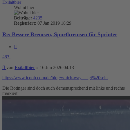
Exilaltbier
Wohnt hier
Beiträge:
4235
Registriert:
07 Jan 2019 18:29
Re: Bessere Bremsen, Sportbremsen für Sprinter
Zitieren
#83
Beitrag
von
Exilaltbier
»
16 Jun 2026 04:13
https://www.icooh.com/de/blog/which-way ... igt%20sein
.
Die Rotinger sind doch auch dementsprechend mit links und rechts
markiert.