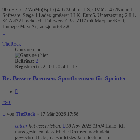
|
906 H3,5L2 WoMo(Bj.15) 416 ZG4 mit LS, OM651 452Nm mit
Software, Stage 1 Lader, größerer LLK, Euro5, Untersetzung 2.8:1,
SCA 472 Hochdach, Fahrwerk C38+ZU7 mit Marquart/Koni,
Linnepe Maxi Air, ausgerüstet 3,8t
Nach
oben
TheRock
Ganz neu hier
Beiträge:
2
Registriert:
22 Okt 2024 11:13
Re: Bessere Bremsen, Sportbremsen für Sprinter
Zitieren
#80
Beitrag
von
TheRock
»
17 Mär 2026 17:58
catcar
hat geschrieben:
18 Nov 2025 11:04
Hallo, ich
muss gestehen, dass ich die Bremsen noch nicht
gewechselt habe, da wir letztes Jahr doch nur im