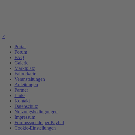
×
Portal
Forum
FAQ
Galerie
Marktplatz
Fahrerkarte
Veranstaltungen
Anleitungen
Partner
Links
Kontakt
Datenschutz
Nutzungsbedingungen
Impressum
Forumsspende per PayPal
Cookie-Einstellungen