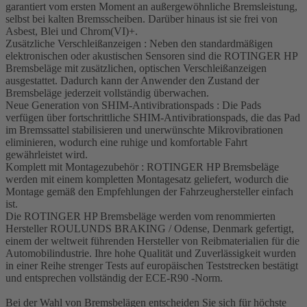
garantiert vom ersten Moment an außergewöhnliche Bremsleistung,
selbst bei kalten Bremsscheiben. Darüber hinaus ist sie frei von
Asbest, Blei und Chrom(VI)+.
Zusätzliche Verschleißanzeigen : Neben den standardmäßigen
elektronischen oder akustischen Sensoren sind die ROTINGER HP
Bremsbeläge mit zusätzlichen, optischen Verschleißanzeigen
ausgestattet. Dadurch kann der Anwender den Zustand der
Bremsbeläge jederzeit vollständig überwachen.
Neue Generation von SHIM-Antivibrationspads : Die Pads
verfügen über fortschrittliche SHIM-Antivibrationspads, die das Pad
im Bremssattel stabilisieren und unerwünschte Mikrovibrationen
eliminieren, wodurch eine ruhige und komfortable Fahrt
gewährleistet wird.
Komplett mit Montagezubehör : ROTINGER HP Bremsbeläge
werden mit einem kompletten Montagesatz geliefert, wodurch die
Montage gemäß den Empfehlungen der Fahrzeughersteller einfach
ist.
Die ROTINGER HP Bremsbeläge werden vom renommierten
Hersteller ROULUNDS BRAKING / Odense, Denmark gefertigt,
einem der weltweit führenden Hersteller von Reibmaterialien für die
Automobilindustrie. Ihre hohe Qualität und Zuverlässigkeit wurden
in einer Reihe strenger Tests auf europäischen Teststrecken bestätigt
und entsprechen vollständig der ECE-R90 -Norm.
Bei der Wahl von Bremsbelägen entscheiden Sie sich für höchste