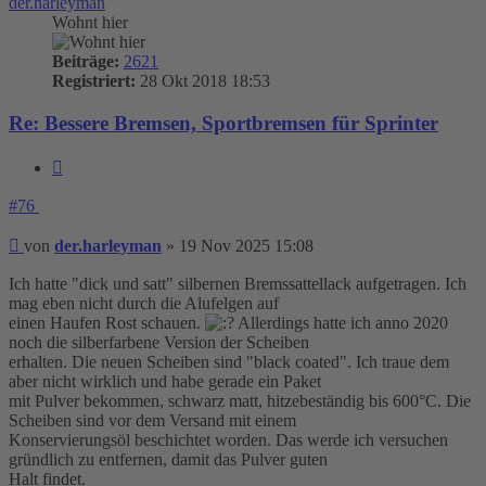
der.harleyman
Wohnt hier
Beiträge:
2621
Registriert:
28 Okt 2018 18:53
Re: Bessere Bremsen, Sportbremsen für Sprinter
Zitieren
#76
Beitrag
von
der.harleyman
»
19 Nov 2025 15:08
Ich hatte "dick und satt" silbernen Bremssattellack aufgetragen. Ich
mag eben nicht durch die Alufelgen auf
einen Haufen Rost schauen.
Allerdings hatte ich anno 2020
noch die silberfarbene Version der Scheiben
erhalten. Die neuen Scheiben sind "black coated". Ich traue dem
aber nicht wirklich und habe gerade ein Paket
mit Pulver bekommen, schwarz matt, hitzebeständig bis 600°C. Die
Scheiben sind vor dem Versand mit einem
Konservierungsöl beschichtet worden. Das werde ich versuchen
gründlich zu entfernen, damit das Pulver guten
Halt findet.