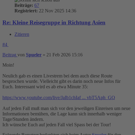
Beiträge:
67
Registriert:
22 Nov 2025 14:36
Re: Kleine Reisegruppe in Richtung Asien
Zitieren
#4
Beitrag
von
Spueler
»
21 Feb 2026 15:16
Moin!
Neulich gab es einen Livestrem bei dem auch diese Route
besprochen wurde. Vielleicht gibt es darin noch neue Infos für
Euch. Interessant wird es ab etwa Minute 35:
https://www.youtube.com/live/JaIb1chIaf ... vbT5Aph_GQ
Auf jeden Fall muß man sich vor den jeweiligen Einreisen um neue
Informationen bemühen, die Lage kann sich innerhalb weniger
Tage/Stunden ändern.
Ich wünsche Euch auf jeden Fall viel Spass bei der Tour!
Folgende Benutzer bedankten sich beim Autor
Spueler
für den