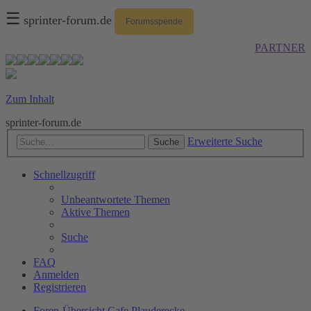
☰
sprinter-forum.de
Forumsspende
PARTNER
Zum Inhalt
sprinter-forum.de
Erweiterte Suche
Suche
Schnellzugriff
Unbeantwortete Themen
Aktive Themen
Suche
FAQ
Anmelden
Registrieren
Foren-Übersicht
Cafe
Plauderecke