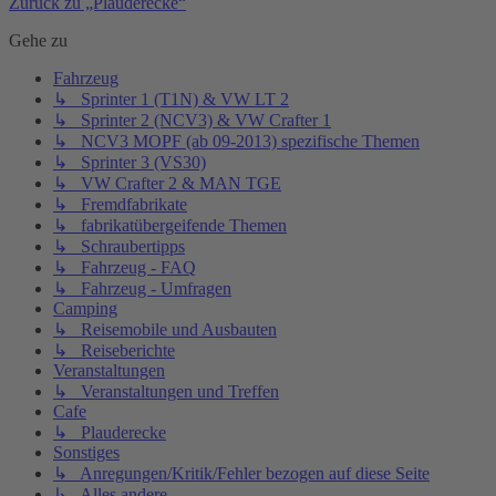
Zurück zu „Plauderecke“
Gehe zu
Fahrzeug
↳ Sprinter 1 (T1N) & VW LT 2
↳ Sprinter 2 (NCV3) & VW Crafter 1
↳ NCV3 MOPF (ab 09-2013) spezifische Themen
↳ Sprinter 3 (VS30)
↳ VW Crafter 2 & MAN TGE
↳ Fremdfabrikate
↳ fabrikatübergeifende Themen
↳ Schraubertipps
↳ Fahrzeug - FAQ
↳ Fahrzeug - Umfragen
Camping
↳ Reisemobile und Ausbauten
↳ Reiseberichte
Veranstaltungen
↳ Veranstaltungen und Treffen
Cafe
↳ Plauderecke
Sonstiges
↳ Anregungen/Kritik/Fehler bezogen auf diese Seite
↳ Alles andere...