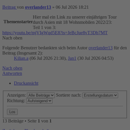
Beitrag
von
overlander13
»
06 Jul 2026 18:21
Hier mal ein Link zu unserer einjährigen Tour
Themenstarter
durch Asien mit 18 Wohnmobilen 2022/23:
Teil 1 von 3:
https://youtu.be/mjVIgWqd5E8?is=JeBcJue8vT3Db7MT
Nach oben
Folgende Benutzer bedankten sich beim Autor
overlander13
für den
Beitrag (Insgesamt 2):
Kilian.a
(06 Jul 2026 21:30),
Jan1
(30 Jul 2026 04:53)
Nach oben
Antworten
Druckansicht
Anzeigen:
Sortiere nach:
Richtung:
13 Beiträge • Seite
1
von
1