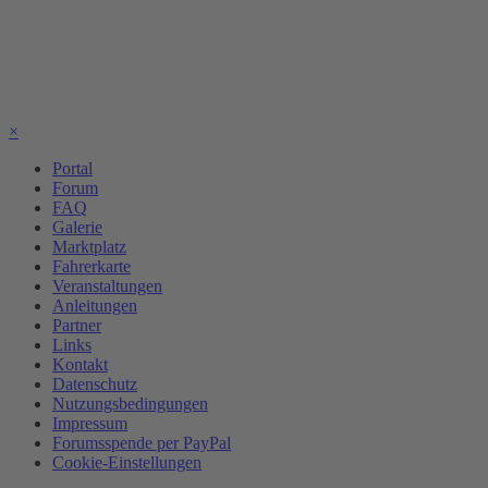
×
Portal
Forum
FAQ
Galerie
Marktplatz
Fahrerkarte
Veranstaltungen
Anleitungen
Partner
Links
Kontakt
Datenschutz
Nutzungsbedingungen
Impressum
Forumsspende per PayPal
Cookie-Einstellungen