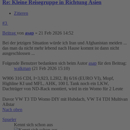
Re: Kleine Reisegruppe in Richtung Asien
Zitieren
#3
Beitrag
von
asap
»
21 Feb 2026 14:52
Bei der jetzigen Situation würde ich Iran und Afghanistan meiden ...
das man da nicht mehr lebend nach Hause kommt ist dann nicht
ausgeschlossen ...
Folgende Benutzer bedankten sich beim Autor
asap
für den Beitrag:
walkman
(21 Feb 2026 15:10)
W906 316 CDI, I=3,923, L2H2, Bj 6/16 (EURO VI), Mopf,
Highline KI und MFL, AHK, 100 L Tank noch ein LKW,
Dachträger von ND-Rack montiert, wird in ein Womo für 2 Leute
Davor VW T3 TD Womo DIY mit Hubdach, VW T4 TDI Multivan
Allstar
Nach oben
Spueler
Kennt sich schon aus