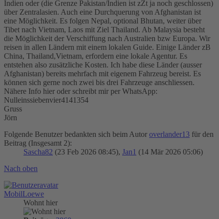
Indien oder (die Grenze Pakistan/Indien ist zZt ja noch geschlossen)
über Zentralasien. Auch eine Durchquerung von Afghanistan ist
eine Möglichkeit. Es folgen Nepal, optional Bhutan, weiter über
Tibet nach Vietnam, Laos mit Ziel Thailand. Ab Malaysia besteht
die Möglichkeit der Verschiffung nach Australien bzw Europa. Wir
reisen in allen Ländern mit einem lokalen Guide. Einige Länder zB
China, Thailand,Vietnam, erfordern eine lokale Agentur. Es
entstehen also zusätzliche Kosten. Ich habe diese Länder (ausser
Afghanistan) bereits mehrfach mit eigenem Fahrzeug bereist. Es
können sich gerne noch zwei bis drei Fahrzeuge anschliessen.
Nähere Info hier oder schreibt mir per WhatsApp:
Nulleinssiebenvier4141354
Gruss
Jörn
Folgende Benutzer bedankten sich beim Autor
overlander13
für den
Beitrag (Insgesamt 2):
Sascha82
(23 Feb 2026 08:45),
Jan1
(14 Mär 2026 05:06)
Nach oben
MobilLoewe
Wohnt hier