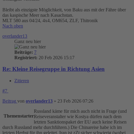
Bleibt als einzigste Möglichkeit, von Baku aus mit der Fähre über
das kaspische Meer nach Kasachstan.
MLT 580 aus 04/24, 4x4, OM654, ZLF, Thitronik
Nach oben
overlander13
Ganz neu hier
Beiträge:
7
Registriert:
20 Feb 2026 15:17
Re: Kleine Reisegruppe in Richtung Asien
Zitieren
#7
Beitrag
von
overlander13
»
23 Feb 2026 07:26
Russland käme für mich auch nicht in Frage (und
Themenstarter
Reiseveranstalter wie Kostya dürfen nach dem
letzten Sanktionspaket der EU auch keine Reisen
durch Russland mehr durchführen.) Die Chinareise habe ich im
letzten Herbst für ihn geleitet. Iran ist zZt sicher schwierig (wobei