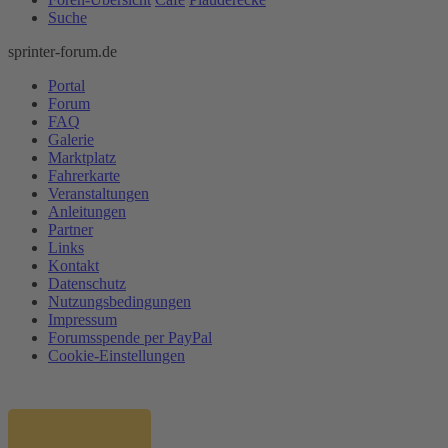
Suche
sprinter-forum.de
Portal
Forum
FAQ
Galerie
Marktplatz
Fahrerkarte
Veranstaltungen
Anleitungen
Partner
Links
Kontakt
Datenschutz
Nutzungsbedingungen
Impressum
Forumsspende per PayPal
Cookie-Einstellungen