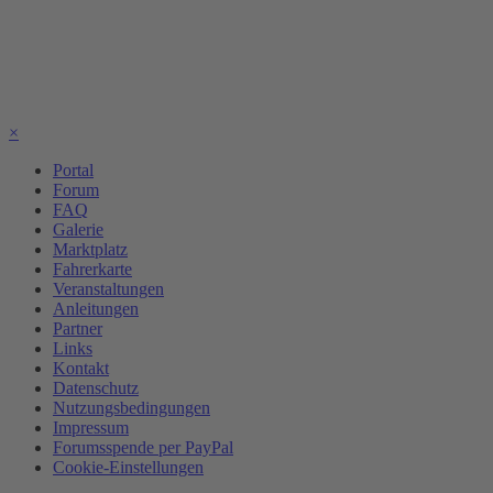
×
Portal
Forum
FAQ
Galerie
Marktplatz
Fahrerkarte
Veranstaltungen
Anleitungen
Partner
Links
Kontakt
Datenschutz
Nutzungsbedingungen
Impressum
Forumsspende per PayPal
Cookie-Einstellungen