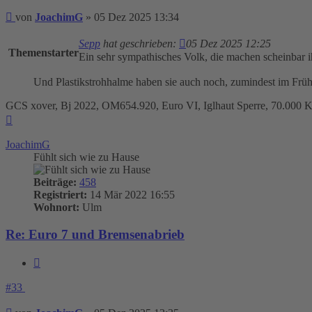
Beitrag
von
JoachimG
»
05 Dez 2025 13:34
Sepp
hat geschrieben:
05 Dez 2025 12:25
Themenstarter
Ein sehr sympathisches Volk, die machen scheinbar i
Und Plastikstrohhalme haben sie auch noch, zumindest im Frü
GCS xover, Bj 2022, OM654.920, Euro VI, Iglhaut Sperre, 70.000
Nach
oben
JoachimG
Fühlt sich wie zu Hause
Beiträge:
458
Registriert:
14 Mär 2022 16:55
Wohnort:
Ulm
Re: Euro 7 und Bremsenabrieb
Zitieren
#33
Beitrag