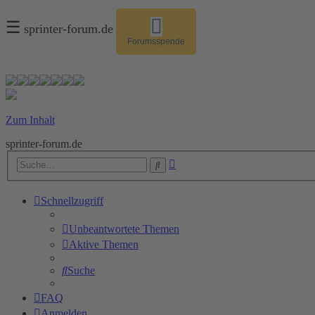
☰
sprinter-forum.de
Forumsspende
Zum Inhalt
sprinter-forum.de
Erweiterte
Suche
Suche
Schnellzugriff
Unbeantwortete Themen
Aktive Themen
Suche
FAQ
Anmelden