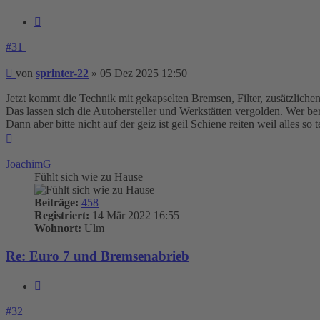
Zitieren
#31
Beitrag
von
sprinter-22
»
05 Dez 2025 12:50
Jetzt kommt die Technik mit gekapselten Bremsen, Filter, zusätzlich
Das lassen sich die Autohersteller und Werkstätten vergolden. Wer ber
Dann aber bitte nicht auf der geiz ist geil Schiene reiten weil alles so 
Nach
oben
JoachimG
Fühlt sich wie zu Hause
Beiträge:
458
Registriert:
14 Mär 2022 16:55
Wohnort:
Ulm
Re: Euro 7 und Bremsenabrieb
Zitieren
#32