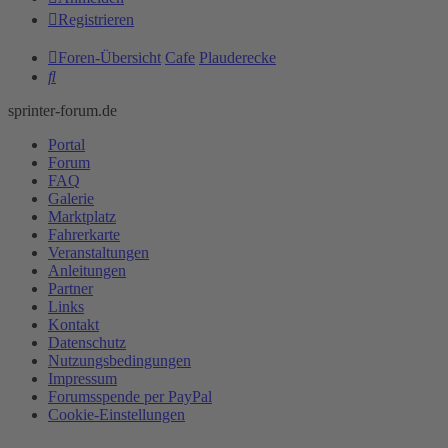
Registrieren
Foren-Übersicht
Cafe
Plauderecke
Suche
sprinter-forum.de
Portal
Forum
FAQ
Galerie
Marktplatz
Fahrerkarte
Veranstaltungen
Anleitungen
Partner
Links
Kontakt
Datenschutz
Nutzungsbedingungen
Impressum
Forumsspende per PayPal
Cookie-Einstellungen