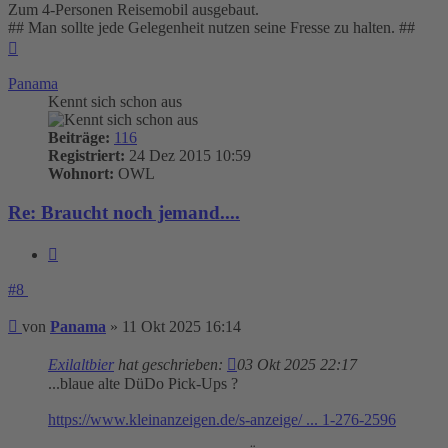
Zum 4-Personen Reisemobil ausgebaut.
## Man sollte jede Gelegenheit nutzen seine Fresse zu halten. ##
Nach
oben
Panama
Kennt sich schon aus
Beiträge:
116
Registriert:
24 Dez 2015 10:59
Wohnort:
OWL
Re: Braucht noch jemand....
Zitieren
#8
Beitrag
von
Panama
»
11 Okt 2025 16:14
Exilaltbier
hat geschrieben:
03 Okt 2025 22:17
...blaue alte DüDo Pick-Ups ?
https://www.kleinanzeigen.de/s-anzeige/ ... 1-276-2596