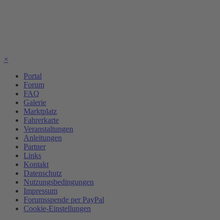
×
Portal
Forum
FAQ
Galerie
Marktplatz
Fahrerkarte
Veranstaltungen
Anleitungen
Partner
Links
Kontakt
Datenschutz
Nutzungsbedingungen
Impressum
Forumsspende per PayPal
Cookie-Einstellungen