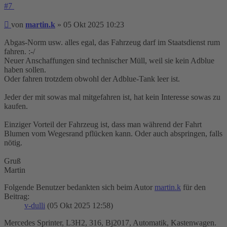
#7
Beitrag
von
martin.k
»
05 Okt 2025 10:23
Abgas-Norm usw. alles egal, das Fahrzeug darf im Staatsdienst rum
fahren. :-/
Neuer Anschaffungen sind technischer Müll, weil sie kein Adblue
haben sollen.
Oder fahren trotzdem obwohl der Adblue-Tank leer ist.
Jeder der mit sowas mal mitgefahren ist, hat kein Interesse sowas zu
kaufen.
Einziger Vorteil der Fahrzeug ist, dass man während der Fahrt
Blumen vom Wegesrand pflücken kann. Oder auch abspringen, falls
nötig.
Gruß
Martin
Folgende Benutzer bedankten sich beim Autor
martin.k
für den
Beitrag:
v-dulli
(05 Okt 2025 12:58)
Mercedes Sprinter, L3H2, 316, Bj2017, Automatik, Kastenwagen.