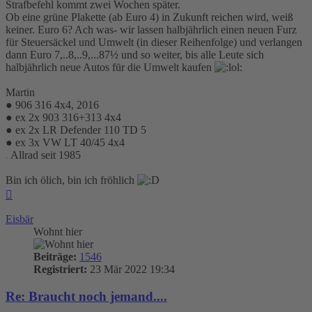
Strafbefehl kommt zwei Wochen später.
Ob eine grüne Plakette (ab Euro 4) in Zukunft reichen wird, weiß
keiner. Euro 6? Ach was- wir lassen halbjährlich einen neuen Furz
für Steuersäckel und Umwelt (in dieser Reihenfolge) und verlangen
dann Euro 7,..8,..9,...87½ und so weiter, bis alle Leute sich
halbjährlich neue Autos für die Umwelt kaufen
Martin
● 906 316 4x4, 2016
● ex 2x 903 316+313 4x4
● ex 2x LR Defender 110 TD 5
● ex 3x VW LT 40/45 4x4
.
Allrad seit 1985
Bin ich ölich, bin ich fröhlich
Nach
oben
Eisbär
Wohnt hier
Beiträge:
1546
Registriert:
23 Mär 2022 19:34
Re: Braucht noch jemand....