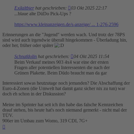
Exilaltbier
hat geschrieben:
03 Okt 2025 22:17
...blaue alte DüDo Pick-Ups ?
https://www.kleinanzeigen.de/s-anzeige/ ... 1-276-2596
Erinnerungen an die "Jugend" werden wach. Und trotz der 78PS
sind wird auch irgendwie überall hingekommen - Überladung hin,
oder her, früher oder später
Schnafdolin
hat geschrieben:
04 Okt 2025 11:54
Beim Verkauf meines 903 4x4 war eine der ersten
Fragen aller potentiellen Interessenten die nach der
Grünen Plakette. Beim Düdo braucht man da gar
Interessiert sowas heutzutage noch jemanden? Die Abschaffung der
Euro-4-Zonen (die Umwelt hat damit ganz sicher nix zu tun) war
doch eh schon in der Diskussion?
Meine im Sprinter hat seit ich ihn habe das falsche Kennzeichen
drauf stehen, bis heute hat's noch niemand gemerkt - nicht mal der
TÜV.
906er im Umbau zum Womo, 319 CDI, 7G+
Nach
oben