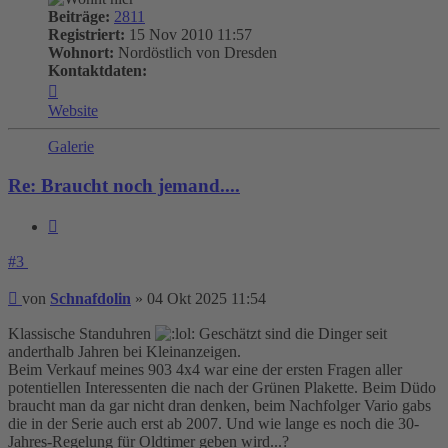
Beiträge:
2811
Registriert:
15 Nov 2010 11:57
Wohnort:
Nordöstlich von Dresden
Kontaktdaten:
Kontaktdaten
von
Website
Schnafdolin
Galerie
Re: Braucht noch jemand....
Zitieren
#3
Beitrag
von
Schnafdolin
»
04 Okt 2025 11:54
Klassische Standuhren
Geschätzt sind die Dinger seit
anderthalb Jahren bei Kleinanzeigen.
Beim Verkauf meines 903 4x4 war eine der ersten Fragen aller
potentiellen Interessenten die nach der Grünen Plakette. Beim Düdo
braucht man da gar nicht dran denken, beim Nachfolger Vario gabs
die in der Serie auch erst ab 2007. Und wie lange es noch die 30-
Jahres-Regelung für Oldtimer geben wird...?