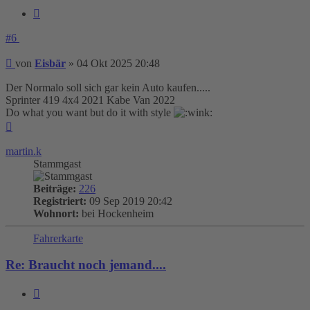
Zitieren
#6
Beitrag
von
Eisbär
»
04 Okt 2025 20:48
Der Normalo soll sich gar kein Auto kaufen.....
Sprinter 419 4x4 2021 Kabe Van 2022
Do what you want but do it with style
Nach
oben
martin.k
Stammgast
Beiträge:
226
Registriert:
09 Sep 2019 20:42
Wohnort:
bei Hockenheim
Fahrerkarte
Re: Braucht noch jemand....
Zitieren