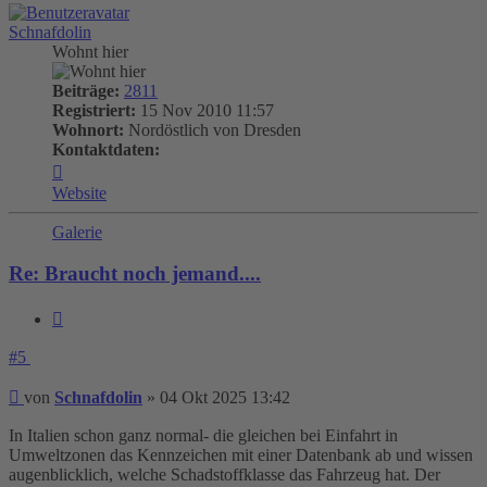
Schnafdolin
Wohnt hier
Beiträge:
2811
Registriert:
15 Nov 2010 11:57
Wohnort:
Nordöstlich von Dresden
Kontaktdaten:
Kontaktdaten
von
Website
Schnafdolin
Galerie
Re: Braucht noch jemand....
Zitieren
#5
Beitrag
von
Schnafdolin
»
04 Okt 2025 13:42
In Italien schon ganz normal- die gleichen bei Einfahrt in
Umweltzonen das Kennzeichen mit einer Datenbank ab und wissen
augenblicklich, welche Schadstoffklasse das Fahrzeug hat. Der