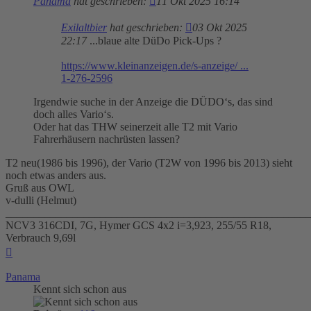
Panama
hat geschrieben:
11 Okt 2025 16:14
Exilaltbier
hat geschrieben:
03 Okt 2025
22:17
...blaue alte DüDo Pick-Ups ?
https://www.kleinanzeigen.de/s-anzeige/ ...
1-276-2596
Irgendwie suche in der Anzeige die DÜDO‘s, das sind
doch alles Vario‘s.
Oder hat das THW seinerzeit alle T2 mit Vario
Fahrerhäusern nachrüsten lassen?
T2 neu(1986 bis 1996), der Vario (T2W von 1996 bis 2013) sieht
noch etwas anders aus.
Gruß aus OWL
v-dulli (Helmut)
_______________________________________________________
NCV3 316CDI, 7G, Hymer GCS 4x2 i=3,923, 255/55 R18,
Verbrauch 9,69l
Nach
oben
Panama
Kennt sich schon aus