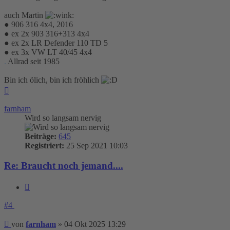
auch Martin
● 906 316 4x4, 2016
● ex 2x 903 316+313 4x4
● ex 2x LR Defender 110 TD 5
● ex 3x VW LT 40/45 4x4
.
Allrad seit 1985
Bin ich ölich, bin ich fröhlich
Nach
oben
farnham
Wird so langsam nervig
Beiträge:
645
Registriert:
25 Sep 2021 10:03
Re: Braucht noch jemand....
Zitieren
#4
Beitrag
von
farnham
»
04 Okt 2025 13:29