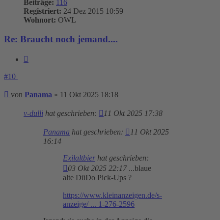
Beiträge:
116
Registriert:
24 Dez 2015 10:59
Wohnort:
OWL
Re: Braucht noch jemand....
Zitieren
#10
Beitrag
von
Panama
»
11 Okt 2025 18:18
v-dulli
hat geschrieben:
11 Okt 2025 17:38
Panama
hat geschrieben:
11 Okt 2025
16:14
Exilaltbier
hat geschrieben:
03 Okt 2025 22:17
...blaue
alte DüDo Pick-Ups ?
https://www.kleinanzeigen.de/s-
anzeige/ ... 1-276-2596