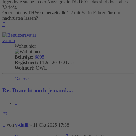
Irgendwie suche in der Anzeige die DÜDO‘s, das sind doch alles
Vario‘s.
Oder hat das THW seinerzeit alle T2 mit Vario Fahrerhäusern
nachrüsten lassen?
Nach
oben
v-dulli
Wohnt hier
Beiträge:
6895
Registriert:
14 Jul 2010 21:15
Wohnort:
OWL
Galerie
Re: Braucht noch jemand....
Zitieren
#9
Beitrag
von
v-dulli
»
11 Okt 2025 17:38