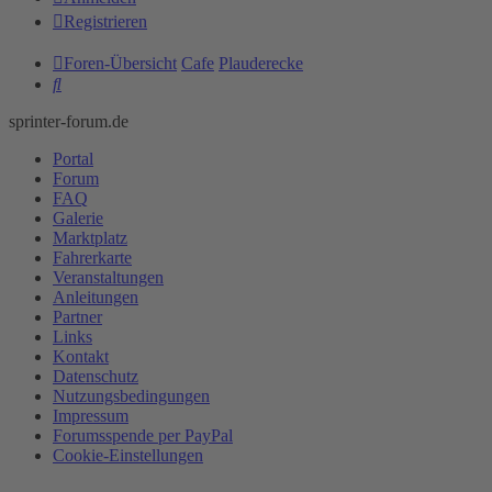
Registrieren
Foren-Übersicht
Cafe
Plauderecke
Suche
sprinter-forum.de
Portal
Forum
FAQ
Galerie
Marktplatz
Fahrerkarte
Veranstaltungen
Anleitungen
Partner
Links
Kontakt
Datenschutz
Nutzungsbedingungen
Impressum
Forumsspende per PayPal
Cookie-Einstellungen