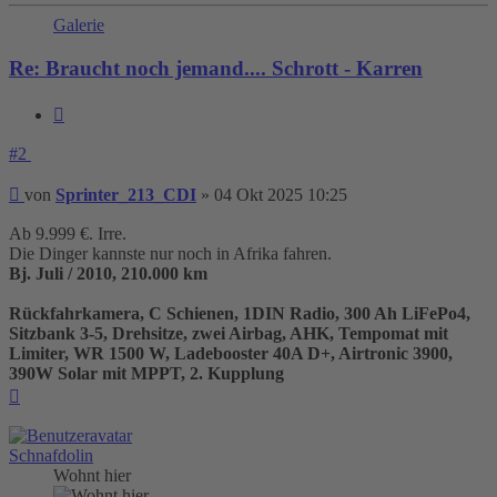
Galerie
Re: Braucht noch jemand.... Schrott - Karren
Zitieren
#2
Beitrag
von
Sprinter_213_CDI
»
04 Okt 2025 10:25
Ab 9.999 €. Irre.
Die Dinger kannste nur noch in Afrika fahren.
Bj. Juli / 2010, 210.000 km
Rückfahrkamera, C Schienen, 1DIN Radio, 300 Ah LiFePo4,
Sitzbank 3-5, Drehsitze, zwei Airbag, AHK, Tempomat mit
Limiter, WR 1500 W, Ladebooster 40A D+, Airtronic 3900,
390W Solar mit MPPT, 2. Kupplung
Nach
oben
Schnafdolin
Wohnt hier