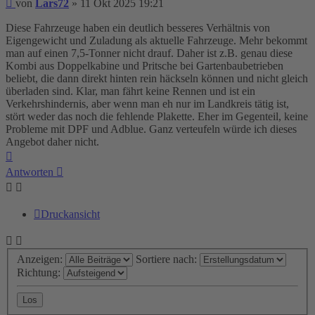
Beitrag
von
Lars72
»
11 Okt 2025 19:21
Diese Fahrzeuge haben ein deutlich besseres Verhältnis von
Eigengewicht und Zuladung als aktuelle Fahrzeuge. Mehr bekommt
man auf einen 7,5-Tonner nicht drauf. Daher ist z.B. genau diese
Kombi aus Doppelkabine und Pritsche bei Gartenbaubetrieben
beliebt, die dann direkt hinten rein häckseln können und nicht gleich
überladen sind. Klar, man fährt keine Rennen und ist ein
Verkehrshindernis, aber wenn man eh nur im Landkreis tätig ist,
stört weder das noch die fehlende Plakette. Eher im Gegenteil, keine
Probleme mit DPF und Adblue. Ganz verteufeln würde ich dieses
Angebot daher nicht.
Nach
oben
Antworten
Druckansicht
Anzeigen:
Sortiere nach:
Richtung: