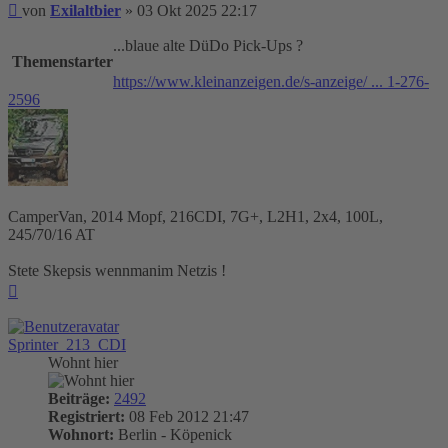
Beitrag
von
Exilaltbier
»
03 Okt 2025 22:17
...blaue alte DüDo Pick-Ups ?
Themenstarter
https://www.kleinanzeigen.de/s-anzeige/ ... 1-276-
2596
CamperVan, 2014 Mopf, 216CDI, 7G+, L2H1, 2x4, 100L,
245/70/16 AT
Stete Skepsis wennmanim Netzis !
Nach
oben
Sprinter_213_CDI
Wohnt hier
Beiträge:
2492
Registriert:
08 Feb 2012 21:47
Wohnort:
Berlin - Köpenick