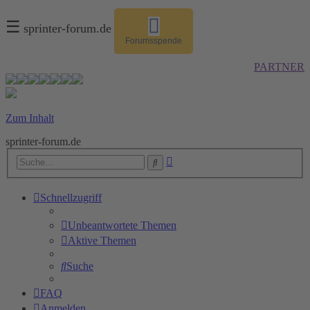
☰
sprinter-forum.de
Forumsspende
PARTNER
Zum Inhalt
sprinter-forum.de
Erweiterte
Suche
Suche
Schnellzugriff
Unbeantwortete Themen
Aktive Themen
Suche
FAQ
Anmelden