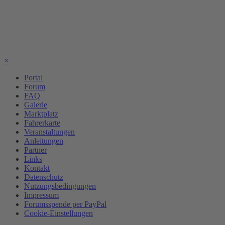
×
Portal
Forum
FAQ
Galerie
Marktplatz
Fahrerkarte
Veranstaltungen
Anleitungen
Partner
Links
Kontakt
Datenschutz
Nutzungsbedingungen
Impressum
Forumsspende per PayPal
Cookie-Einstellungen