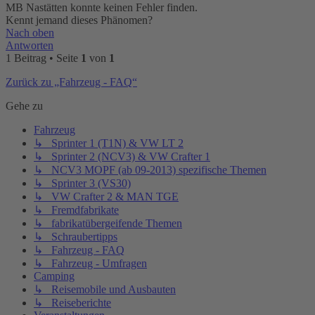
MB Nastätten konnte keinen Fehler finden.
Kennt jemand dieses Phänomen?
Nach oben
Antworten
1 Beitrag • Seite
1
von
1
Zurück zu „Fahrzeug - FAQ“
Gehe zu
Fahrzeug
↳ Sprinter 1 (T1N) & VW LT 2
↳ Sprinter 2 (NCV3) & VW Crafter 1
↳ NCV3 MOPF (ab 09-2013) spezifische Themen
↳ Sprinter 3 (VS30)
↳ VW Crafter 2 & MAN TGE
↳ Fremdfabrikate
↳ fabrikatübergeifende Themen
↳ Schraubertipps
↳ Fahrzeug - FAQ
↳ Fahrzeug - Umfragen
Camping
↳ Reisemobile und Ausbauten
↳ Reiseberichte