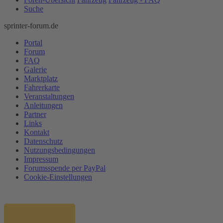
Suche
sprinter-forum.de
Portal
Forum
FAQ
Galerie
Marktplatz
Fahrerkarte
Veranstaltungen
Anleitungen
Partner
Links
Kontakt
Datenschutz
Nutzungsbedingungen
Impressum
Forumsspende per PayPal
Cookie-Einstellungen