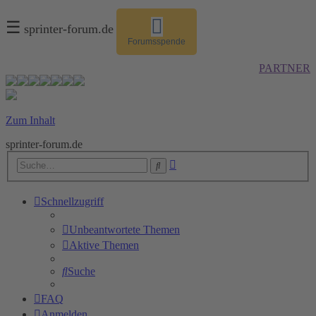
☰
sprinter-forum.de
Forumsspende
PARTNER
Zum Inhalt
sprinter-forum.de
Erweiterte
Suche
Suche
Schnellzugriff
Unbeantwortete Themen
Aktive Themen
Suche
FAQ
Anmelden