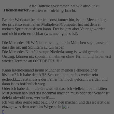
Also Batterie abklemmen hat wie absolut zu
Themenstarter
erwarten war nichts gebracht.
Bei der Werkstatt bei der ich sonst immer bin, ist ein Mechaniker,
der privat so einen alten Multiplexer/Computer hat mit dem er
meinen Sprinter auslesen kann. Der ist jetzt aber Vater geworden
und nicht mehr erreichbar (was auch gut so ist).
Die Mercedes PKW Niederlassung hier in München sagt pauschal
dass die nix mit Sprintern zu tun haben.
Die Mercedes Nutzfahrzeuge Niederlassung ist wohl gerade im
Umzug, können nix spontan annehmen ohne Termin und haben erst
wieder Termine an OKTOBER!!!!!!!
Kann irgendjemand in/um München meinen Fehlerspeicher
löschen? Ich habe den ABS Sensor hinten rechts weiter rein
gedrückt.... Jetzt müsste der Fehler halt noch gelöscht werden und
dann ist es hoffentlich weg.
Oder ich habe dann die Gewissheit dass ich vielleicht beim Löten
Mist gebaut hab und das nochmal machen muss oder der Sensor ist
defekt obwohl neu, wer weiß......
Ich will aber gerne jetzt bald TÜV neu machen und das ist jetzt das
einzige was dem noch im Wege steht
Nach