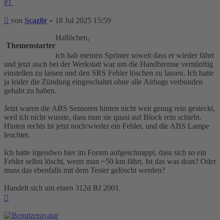
#1
Beitrag
von
Scaz0r
»
18 Jul 2025 15:59
Hallöchen,
Themenstarter
ich hab meinen Sprinter soweit dass er wieder fährt
und jetzt auch bei der Werkstatt war um die Handbremse vernünftig
einstellen zu lassen und den SRS Fehler löschen zu lassen. Ich hatte
ja leider die Zündung eingeschaltet ohne alle Airbags verbunden
gehabt zu haben.
Jetzt waren die ABS Sensoren hinten nicht weit genug rein gesteckt,
weil ich nicht wusste, dass man sie quasi auf Block rein schiebt.
Hinten rechts ist jetzt noch/wieder ein Fehler, und die ABS Lampe
leuchtet.
Ich hatte irgendwo hier im Forum aufgeschnappt, dass sich so ein
Fehler selbst löscht, wenn man ~50 km fährt. Ist das was dran? Oder
muss das ebenfalls mit dem Tester gelöscht werden?
Handelt sich um einen 312d BJ 2001.
Nach
oben