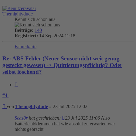
oben
Themightydude
Kennt sich schon aus
Beiträge:
140
Registriert:
14 Sep 2024 11:18
Fahrerkarte
Re: ABS Fehler (Neuer Sensor nicht weit genug
gesteckt gewesen) -> Quittierungspflichtig? Oder
selbst löschend?
Zitieren
#4
Beitrag
von
Themightydude
»
23 Jul 2025 12:02
Scaz0r
hat geschrieben:
23 Jul 2025 11:06
Also
Batterie abklemmen hat wie absolut zu erwarten war
nichts gebracht.