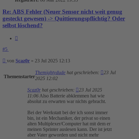
Re: ABS Fehler (Neuer Sensor nicht weit genug
gesteckt gewesen) -> Quittierungspflichtig? Oder
selbst löschend?
Zitieren
#5
Beitrag
von
Scaz0r
»
23 Jul 2025 12:13
Themightydude
hat geschrieben:
23 Jul
Themenstarter
2025 12:02
Scaz0r
hat geschrieben:
23 Jul 2025
11:06
Also Batterie abklemmen hat wie
absolut zu erwarten war nichts gebracht.
Bei der Werkstatt bei der ich sonst immer
bin, ist ein Mechaniker, der privat so einen
alten Multiplexer/Computer hat mit dem er
meinen Sprinter auslesen kann. Der ist jetzt
aber Vater geworden und nicht mehr