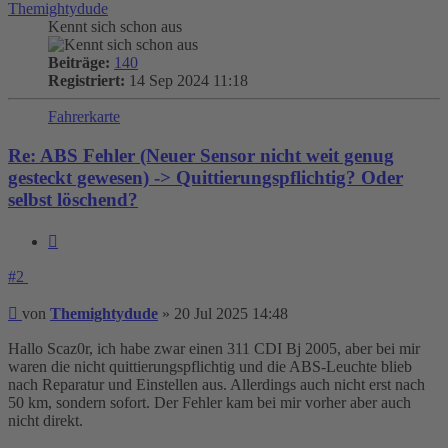
Themightydude
Kennt sich schon aus
Beiträge:
140
Registriert:
14 Sep 2024 11:18
Fahrerkarte
Re: ABS Fehler (Neuer Sensor nicht weit genug
gesteckt gewesen) -> Quittierungspflichtig? Oder
selbst löschend?
Zitieren
#2
Beitrag
von
Themightydude
»
20 Jul 2025 14:48
Hallo Scaz0r, ich habe zwar einen 311 CDI Bj 2005, aber bei mir
waren die nicht quittierungspflichtig und die ABS-Leuchte blieb
nach Reparatur und Einstellen aus. Allerdings auch nicht erst nach
50 km, sondern sofort. Der Fehler kam bei mir vorher aber auch
nicht direkt.