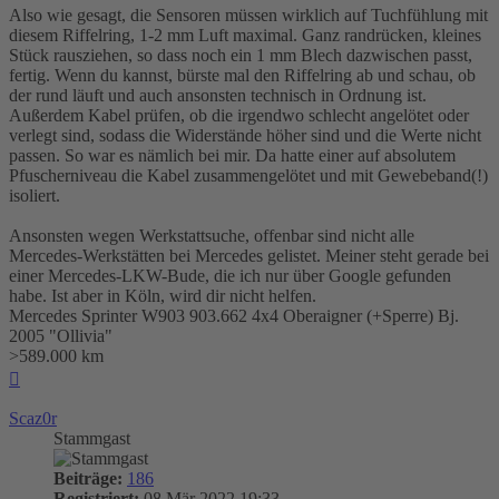
Also wie gesagt, die Sensoren müssen wirklich auf Tuchfühlung mit
diesem Riffelring, 1-2 mm Luft maximal. Ganz randrücken, kleines
Stück rausziehen, so dass noch ein 1 mm Blech dazwischen passt,
fertig. Wenn du kannst, bürste mal den Riffelring ab und schau, ob
der rund läuft und auch ansonsten technisch in Ordnung ist.
Außerdem Kabel prüfen, ob die irgendwo schlecht angelötet oder
verlegt sind, sodass die Widerstände höher sind und die Werte nicht
passen. So war es nämlich bei mir. Da hatte einer auf absolutem
Pfuscherniveau die Kabel zusammengelötet und mit Gewebeband(!)
isoliert.
Ansonsten wegen Werkstattsuche, offenbar sind nicht alle
Mercedes-Werkstätten bei Mercedes gelistet. Meiner steht gerade bei
einer Mercedes-LKW-Bude, die ich nur über Google gefunden
habe. Ist aber in Köln, wird dir nicht helfen.
Mercedes Sprinter W903 903.662 4x4 Oberaigner (+Sperre) Bj.
2005 "Ollivia"
>589.000 km
Nach
oben
Scaz0r
Stammgast
Beiträge:
186
Registriert:
08 Mär 2022 19:33