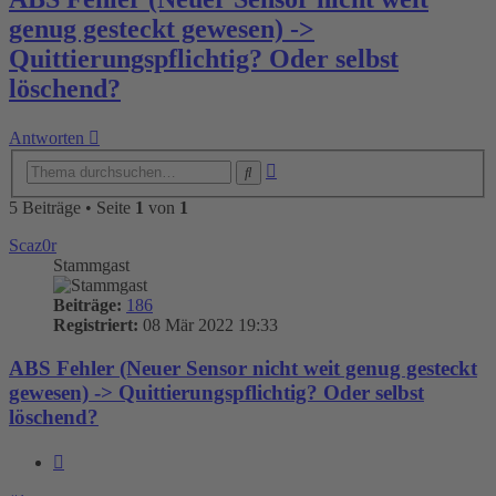
genug gesteckt gewesen) ->
Quittierungspflichtig? Oder selbst
löschend?
Antworten
Erweiterte
Suche
Suche
5 Beiträge • Seite
1
von
1
Scaz0r
Stammgast
Beiträge:
186
Registriert:
08 Mär 2022 19:33
ABS Fehler (Neuer Sensor nicht weit genug gesteckt
gewesen) -> Quittierungspflichtig? Oder selbst
löschend?
Zitieren