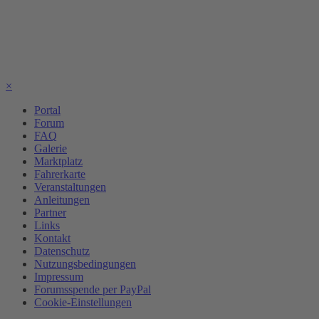
×
Portal
Forum
FAQ
Galerie
Marktplatz
Fahrerkarte
Veranstaltungen
Anleitungen
Partner
Links
Kontakt
Datenschutz
Nutzungsbedingungen
Impressum
Forumsspende per PayPal
Cookie-Einstellungen