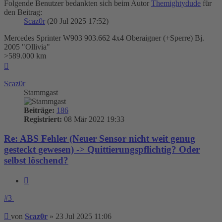
Folgende Benutzer bedankten sich beim Autor
Themightydude
für
den Beitrag:
Scaz0r
(20 Jul 2025 17:52)
Mercedes Sprinter W903 903.662 4x4 Oberaigner (+Sperre) Bj.
2005 "Ollivia"
>589.000 km
Nach
oben
Scaz0r
Stammgast
Beiträge:
186
Registriert:
08 Mär 2022 19:33
Re: ABS Fehler (Neuer Sensor nicht weit genug
gesteckt gewesen) -> Quittierungspflichtig? Oder
selbst löschend?
Zitieren
#3
Beitrag
von
Scaz0r
»
23 Jul 2025 11:06