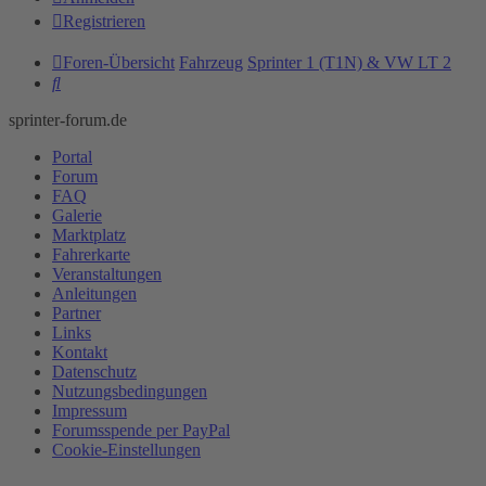
Registrieren
Foren-Übersicht
Fahrzeug
Sprinter 1 (T1N) & VW LT 2
Suche
sprinter-forum.de
Portal
Forum
FAQ
Galerie
Marktplatz
Fahrerkarte
Veranstaltungen
Anleitungen
Partner
Links
Kontakt
Datenschutz
Nutzungsbedingungen
Impressum
Forumsspende per PayPal
Cookie-Einstellungen