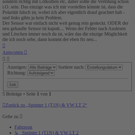
sondern richtig mit Lötkolben etc, daher sollte die Verlötung schon
i.O. sein. Das einzige was ich mir vorstellen könnte ist, dass die
Polarität falsch ist, wobei ich aber eigentlich drauf geachtet hab -
und links gibts ja kein Problem.
Der Sensor war einfach nicht weit genug rein gesteckt. ODER der
neu gekaufte Sensor ist kaputt.... Wenn der Fehler nach Auslesen
und Löschen immer noch da ist, wäre das die einzige Möglichkeit
die ich noch sehe, dann kommt der eben fix neu...
Nach
oben
Antworten
Anzeigen:
Sortiere nach:
Richtung:
5 Beiträge • Seite
1
von
1
Zurück zu „Sprinter 1 (T1N) & VW LT 2“
Gehe zu
Fahrzeug
↳ Sprinter 1 (T1N) & VW LT 2