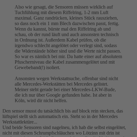
Also wie gesagt, die Sensoren müssen wirklich auf
Tuchfühlung mit diesem Riffelring, 1-2 mm Luft
maximal. Ganz randrücken, kleines Stück rausziehen,
so dass noch ein 1 mm Blech dazwischen passt, fertig.
Wenn du kannst, bürste mal den Riffelring ab und
schau, ob der rund läuft und auch ansonsten technisch
in Ordnung ist. Außerdem Kabel prüfen, ob die
irgendwo schlecht angelötet oder verlegt sind, sodass
die Widerstände höher sind und die Werte nicht passen.
So war es nämlich bei mir. Da hatte einer auf absolutem
Pfuscherniveau die Kabel zusammengelötet und mit
Gewebeband(!) isoliert.
Ansonsten wegen Werkstattsuche, offenbar sind nicht
alle Mercedes-Werkstätten bei Mercedes gelistet.
Meiner steht gerade bei einer Mercedes-LKW-Bude,
die ich nur über Google gefunden habe. Ist aber in
Köln, wird dir nicht helfen.
Den sensor musst du tatsächlich bis auf block rein stecken, das
lüftspiel stellt sich automatisch ein. Steht so in der Mercedes
Werkstattlektüre...
Und beide Sensoren sind nagelneu, ich hab die selbst eingelötet,
nicht mit diesen Schrumpfschläuchen wo Lötzinn mit drin ist