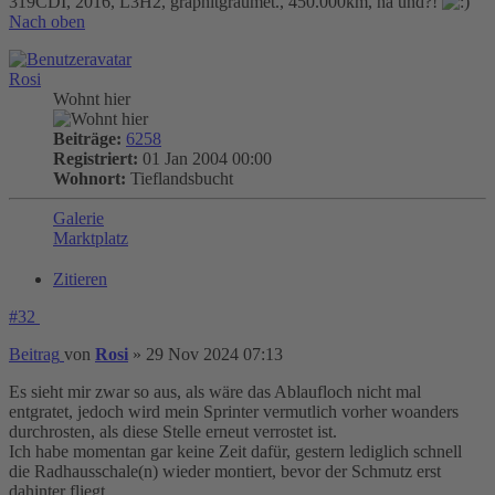
319CDI, 2016, L3H2, graphitgraumet., 450.000km, na und?!
Nach oben
Rosi
Wohnt hier
Beiträge:
6258
Registriert:
01 Jan 2004 00:00
Wohnort:
Tieflandsbucht
Galerie
Marktplatz
Zitieren
#32
Beitrag
von
Rosi
»
29 Nov 2024 07:13
Es sieht mir zwar so aus, als wäre das Ablaufloch nicht mal
entgratet, jedoch wird mein Sprinter vermutlich vorher woanders
durchrosten, als diese Stelle erneut verrostet ist.
Ich habe momentan gar keine Zeit dafür, gestern lediglich schnell
die Radhausschale(n) wieder montiert, bevor der Schmutz erst
dahinter fliegt.