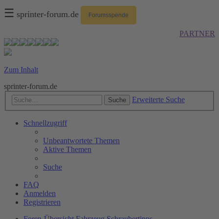
☰
sprinter-forum.de
Forumsspende
PARTNER
Zum Inhalt
sprinter-forum.de
Erweiterte Suche
Suche
Schnellzugriff
Unbeantwortete Themen
Aktive Themen
Suche
FAQ
Anmelden
Registrieren
Foren-Übersicht
Fahrzeug
Schraubertipps