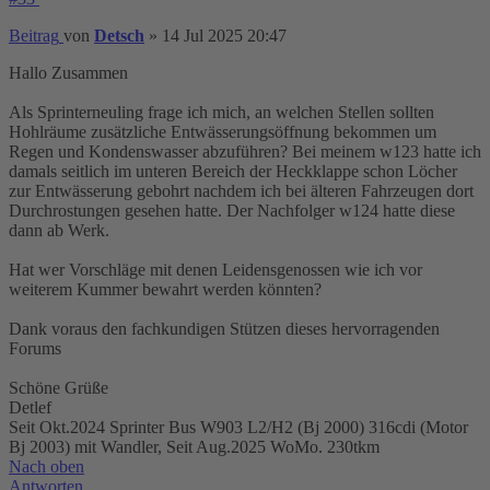
Beitrag
von
Detsch
»
14 Jul 2025 20:47
Hallo Zusammen
Als Sprinterneuling frage ich mich, an welchen Stellen sollten
Hohlräume zusätzliche Entwässerungsöffnung bekommen um
Regen und Kondenswasser abzuführen? Bei meinem w123 hatte ich
damals seitlich im unteren Bereich der Heckklappe schon Löcher
zur Entwässerung gebohrt nachdem ich bei älteren Fahrzeugen dort
Durchrostungen gesehen hatte. Der Nachfolger w124 hatte diese
dann ab Werk.
Hat wer Vorschläge mit denen Leidensgenossen wie ich vor
weiterem Kummer bewahrt werden könnten?
Dank voraus den fachkundigen Stützen dieses hervorragenden
Forums
Schöne Grüße
Detlef
Seit Okt.2024 Sprinter Bus W903 L2/H2 (Bj 2000) 316cdi (Motor
Bj 2003) mit Wandler, Seit Aug.2025 WoMo. 230tkm
Nach oben
Antworten