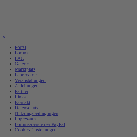
×
Portal
Forum
FAQ
Galerie
Marktplatz
Fahrerkarte
Veranstaltungen
Anleitungen
Partner
Links
Kontakt
Datenschutz
Nutzungsbedingungen
Impressum
Forumsspende per PayPal
Cookie-Einstellungen