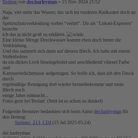
Beitrag
von
der.harleyman
»
15 Nov 2024 21:52
Naja, viel mehr das Wasser, das sich im vorderen Radkasten doch an
der
Spritzschutzverkleidung vorbei "verirrt". Dir als "Lokari-Experten"
brauche
ich das ja nicht groß zu erklären.
Eine kleine Menge Dreckwasser kommt eben doch hinter die
Verkleidung.
Und das sammelt sich dann auf diesem Blech. Ich habe mit einem
Stufenbohrer
da ein dickes Loch hineingebohrt und anschließend viiieeel Farbe
und
Karosseriedichtmasse aufgetragen. So hoffe ich, dass ich den Dreck
durch
regelmäßige Reinigung dort wieder herausbekomme und mein
Blech noch
einige Jahre mitmacht...
Fotos gern bei Bedarf. (Jetzt ist es schon zu dunkel)
Folgende Benutzer bedankten sich beim Autor
der.harleyman
für
den Beitrag:
Sprinter_213_CDI
(15 Jul 2025 05:24)
der harleyman