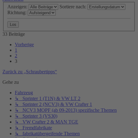
Anzeigen:
Sortiere nach:
Richtung:
33 Beiträge
Vorherige
1
2
3
Zurück zu „Schraubertipps“
Gehe zu
Fahrzeug
↳ Sprinter 1 (T1N) & VW LT 2
↳ Sprinter 2 (NCV3) & VW Crafter 1
↳ NCV3 MOPF (ab 09-2013) spezifische Themen
↳ Sprinter 3 (VS30)
↳ VW Crafter 2 & MAN TGE
↳ Fremdfabrikate
↳ fabrikatübergeifende Themen