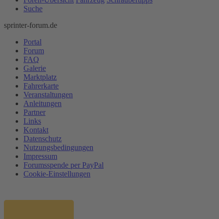
Suche
sprinter-forum.de
Portal
Forum
FAQ
Galerie
Marktplatz
Fahrerkarte
Veranstaltungen
Anleitungen
Partner
Links
Kontakt
Datenschutz
Nutzungsbedingungen
Impressum
Forumsspende per PayPal
Cookie-Einstellungen